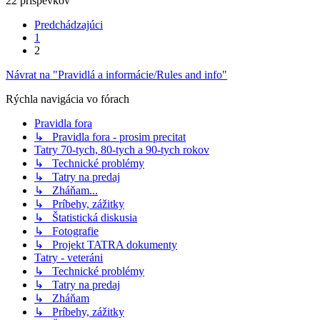
22 príspevkov
Predchádzajúci
1
2
Návrat na "Pravidlá a informácie/Rules and info"
Rýchla navigácia vo fórach
Pravidla fora
↳ Pravidla fora - prosim precitat
Tatry 70-tych, 80-tych a 90-tych rokov
↳ Technické problémy
↳ Tatry na predaj
↳ Zháňam...
↳ Príbehy, zážitky
↳ Štatistická diskusia
↳ Fotografie
↳ Projekt TATRA dokumenty
Tatry - veteráni
↳ Technické problémy
↳ Tatry na predaj
↳ Zháňam
↳ Príbehy, zážitky