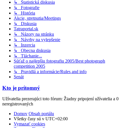
↳ Štatistická diskusia
↳ Fotografie
↳ História
Akcie, stretnutia/Meetings
↳ Diskusia
Tatraportal.sk
↳ Názory na stránku
↳ Návrhy na vylepšenie
↳ Inzercia
↳ Obecna diskusia
↳ Tláchanie...
Súťaž o najlepšiu fotografiu 2005/Best photograph
competition 2005
↳ Pravidlá a informácie/Rules and info
Senát
Kto je prítomný
Užívatelia prezerajúci toto fórum: Žiadny pripojení užívatelia a 0
neregistrovaných
Domov
Obsah portálu
Všetky časy sú v
UTC+02:00
Vymazať cookies