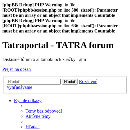
[phpBB Debug] PHP Warning
: in file
[ROOT]/phpbb/session.php
on line
580
:
sizeof(): Parameter
must be an array or an object that implements Countable
[phpBB Debug] PHP Warning
: in file
[ROOT]/phpbb/session.php
on line
636
:
sizeof(): Parameter
must be an array or an object that implements Countable
Tatraportal - TATRA forum
Diskusné fórum o automobiloch značky Tatra
Prejsť na obsah
Rozšírené
Hľadať
vyhľadávanie
Rýchle odkazy
Temy bez odpovedí
Aktívne témy
Hľadať