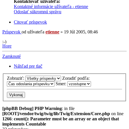
Kontaktovať užívateľa:
Kontaktné informácie užívateľa - etienne
Odoslať súkromnú správu
Citovať príspevok
Príspevok
od užívateľa
etienne
»
19 Júl 2005, 08:46
Hore
Zamknuté
Náhľad pre tlač
Zobraziť:
Zoradiť podľa:
Smer:
[phpBB Debug] PHP Warning
: in file
[ROOT]/vendor/twig/twig/lib/Twig/Extension/Core.php
on line
1266
:
count(): Parameter must be an array or an object that
implements Countable