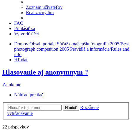
Zoznam užívateľov
Realizačný tím
FAQ
Prihlásiť sa
Vytvoriť účet
Domov
Obsah portálu
Súťaž o najlepšiu fotografiu 2005/Best
photograph competition 2005
Pravidlá a informácie/Rules and
info
Hľadať
Hlasovanie aj anonymnym ?
Zamknuté
Náhľad pre tlač
Rozšírené
Hľadať
vyhľadávanie
22 príspevkov