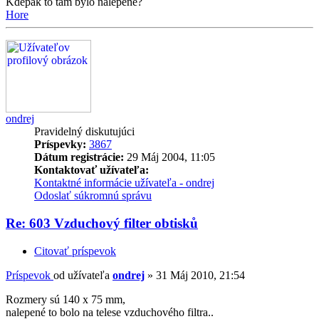
Kdepak to tam bylo nalepené?
Hore
ondrej
Pravidelný diskutujúci
Príspevky:
3867
Dátum registrácie:
29 Máj 2004, 11:05
Kontaktovať užívateľa:
Kontaktné informácie užívateľa - ondrej
Odoslať súkromnú správu
Re: 603 Vzduchový filter obtisků
Citovať príspevok
Príspevok
od užívateľa
ondrej
»
31 Máj 2010, 21:54
Rozmery sú 140 x 75 mm,
nalepené to bolo na telese vzduchového filtra..