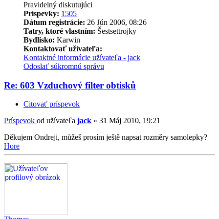
Pravidelný diskutujúci
Príspevky:
1505
Dátum registrácie:
26 Jún 2006, 08:26
Tatry, ktoré vlastním:
Šestsettrojky
Bydlisko:
Karwin
Kontaktovať užívateľa:
Kontaktné informácie užívateľa - jack
Odoslať súkromnú správu
Re: 603 Vzduchový filter obtisků
Citovať príspevok
Príspevok
od užívateľa
jack
»
31 Máj 2010, 19:21
Děkujem Ondreji, můžeš prosím ještě napsat rozměry samolepky?
Hore