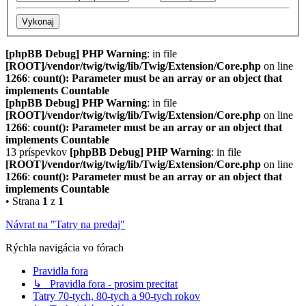
[phpBB Debug] PHP Warning
: in file
[ROOT]/vendor/twig/twig/lib/Twig/Extension/Core.php
on line
1266
:
count(): Parameter must be an array or an object that
implements Countable
[phpBB Debug] PHP Warning
: in file
[ROOT]/vendor/twig/twig/lib/Twig/Extension/Core.php
on line
1266
:
count(): Parameter must be an array or an object that
implements Countable
13 príspevkov
[phpBB Debug] PHP Warning
: in file
[ROOT]/vendor/twig/twig/lib/Twig/Extension/Core.php
on line
1266
:
count(): Parameter must be an array or an object that
implements Countable
• Strana
1
z
1
Návrat na "Tatry na predaj"
Rýchla navigácia vo fórach
Pravidla fora
↳ Pravidla fora - prosim precitat
Tatry 70-tych, 80-tych a 90-tych rokov