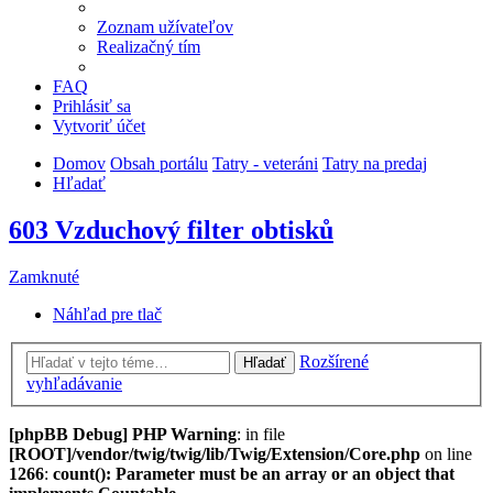
Zoznam užívateľov
Realizačný tím
FAQ
Prihlásiť sa
Vytvoriť účet
Domov
Obsah portálu
Tatry - veteráni
Tatry na predaj
Hľadať
603 Vzduchový filter obtisků
Zamknuté
Náhľad pre tlač
Rozšírené
Hľadať
vyhľadávanie
[phpBB Debug] PHP Warning
: in file
[ROOT]/vendor/twig/twig/lib/Twig/Extension/Core.php
on line
1266
:
count(): Parameter must be an array or an object that