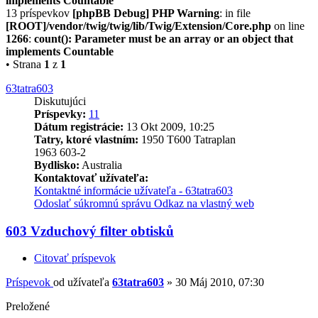
implements Countable
13 príspevkov
[phpBB Debug] PHP Warning
: in file
[ROOT]/vendor/twig/twig/lib/Twig/Extension/Core.php
on line
1266
:
count(): Parameter must be an array or an object that
implements Countable
• Strana
1
z
1
63tatra603
Diskutujúci
Príspevky:
11
Dátum registrácie:
13 Okt 2009, 10:25
Tatry, ktoré vlastním:
1950 T600 Tatraplan
1963 603-2
Bydlisko:
Australia
Kontaktovať užívateľa:
Kontaktné informácie užívateľa - 63tatra603
Odoslať súkromnú správu
Odkaz na vlastný web
603 Vzduchový filter obtisků
Citovať príspevok
Príspevok
od užívateľa
63tatra603
»
30 Máj 2010, 07:30
Preložené