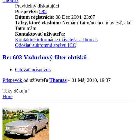
Thomas
Pravidelný diskutujúci
Príspevky:
585
Dátum registrácie:
08 Dec 2004, 23:07
Tatry, ktoré vlastním:
Nemám Tatru/nechcem uviesť, akú
Tatru mám
Kontaktovať užívateľa:
Kontaktné informácie užívateľa - Thomas
Odoslať súkromnú správu
ICQ
Re: 603 Vzduchový filter obtisků
Citovať príspevok
Príspevok
od užívateľa
Thomas
»
31 Máj 2010, 19:37
Taky děkuju!
Hore