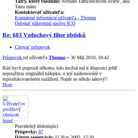
Tatry, ktoré vlastním:
Nemám Tatru/nechcem uviesť, akú
Tatru mám
Kontaktovať užívateľa:
Kontaktné informácie užívateľa - Thomas
Odoslať súkromnú správu
ICQ
Re: 603 Vzduchový filter obtisků
Citovať príspevok
Príspevok
od užívateľa
Thomas
»
30 Máj 2010, 18:42
Rád bych poprosil někoho, kdo možná má k dispozici ještě
nepoužitou originální nálepku, o její naskenování v
reprodukovatelném rozližení. Najde se někdo takový?
Hore
Jozef
Pravidelný diskutujúci
Príspevky:
87
Dátum registrácie:
11 Nov 2005, 15:20