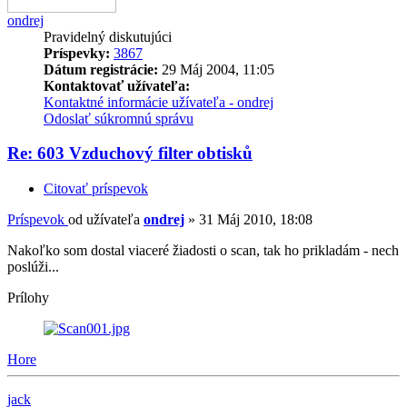
ondrej
Pravidelný diskutujúci
Príspevky:
3867
Dátum registrácie:
29 Máj 2004, 11:05
Kontaktovať užívateľa:
Kontaktné informácie užívateľa - ondrej
Odoslať súkromnú správu
Re: 603 Vzduchový filter obtisků
Citovať príspevok
Príspevok
od užívateľa
ondrej
»
31 Máj 2010, 18:08
Nakoľko som dostal viaceré žiadosti o scan, tak ho prikladám - nech
poslúži...
Prílohy
Hore
jack