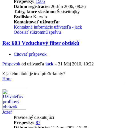
Príspevky:
1505
Dátum registrácie:
26 Jún 2006, 08:26
Tatry, ktoré vlastním:
Šestsettrojky
Bydlisko:
Karwin
Kontaktovať užívateľa:
Kontaktné informácie užívateľa - jack
Odoslať súkromnú správu
Re: 603 Vzduchový filter obtisků
Citovať príspevok
Príspevok
od užívateľa
jack
»
31 Máj 2010, 10:22
Z jakého titulu je text přeškrknutý?
Hore
Jozef
Pravidelný diskutujúci
Príspevky:
87
Dátum registrácie:
11 Nov 2005, 15:20