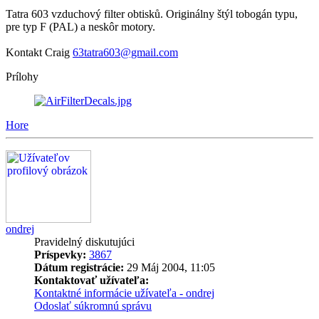
Tatra 603 vzduchový filter obtisků. Originálny štýl tobogán typu,
pre typ F (PAL) a neskôr motory.
Kontakt Craig
63tatra603@gmail.com
Prílohy
Hore
ondrej
Pravidelný diskutujúci
Príspevky:
3867
Dátum registrácie:
29 Máj 2004, 11:05
Kontaktovať užívateľa:
Kontaktné informácie užívateľa - ondrej
Odoslať súkromnú správu