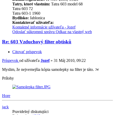
Tatry, ktoré vlastním:
Tatra 603 model 68
Tatra 603 72
Tatra 603-1 1960
Bydlisko:
Jablonica
Kontaktovať užívateľa:
Kontaktné informácie užívateľa - Jozef
Odoslať súkromnú správu
Odkaz na vlastný web
Re: 603 Vzduchový filter obtisků
Citovať príspevok
Príspevok
od užívateľa
Jozef
»
31 Máj 2010, 09:22
Myslim, že nejvernejšia kópia samolepky na filter je táto.
Prílohy
Hore
jack
Pravidelný diskutujúci