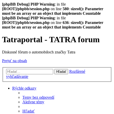
[phpBB Debug] PHP Warning
: in file
[ROOT]/phpbb/session.php
on line
580
:
sizeof(): Parameter
must be an array or an object that implements Countable
[phpBB Debug] PHP Warning
: in file
[ROOT]/phpbb/session.php
on line
636
:
sizeof(): Parameter
must be an array or an object that implements Countable
Tatraportal - TATRA forum
Diskusné fórum o automobiloch značky Tatra
Prejsť na obsah
Rozšírené
Hľadať
vyhľadávanie
Rýchle odkazy
Temy bez odpovedí
Aktívne témy
Hľadať