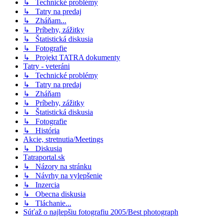
↳ Technické problémy
↳ Tatry na predaj
↳ Zháňam...
↳ Príbehy, zážitky
↳ Štatistická diskusia
↳ Fotografie
↳ Projekt TATRA dokumenty
Tatry - veteráni
↳ Technické problémy
↳ Tatry na predaj
↳ Zháňam
↳ Príbehy, zážitky
↳ Štatistická diskusia
↳ Fotografie
↳ História
Akcie, stretnutia/Meetings
↳ Diskusia
Tatraportal.sk
↳ Názory na stránku
↳ Návrhy na vylepšenie
↳ Inzercia
↳ Obecna diskusia
↳ Tláchanie...
Súťaž o najlepšiu fotografiu 2005/Best photograph