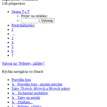
136 príspevkov
Strana
7
z
7
Prejsť na stránku:
Predchádzajúci
1
…
3
4
5
6
7
Návrat na "Príbehy, zážitky"
Rýchla navigácia vo fórach
Pravidla fora
↳ Pravidla fora - prosim precitat
Tatry 70-tych, 80-tych a 90-tych rokov
↳ Technické problémy
↳ Tatry na predaj
↳ Zháňam...
↳ Príbehy, zážitky