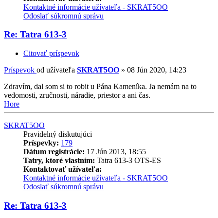
Kontaktné informácie užívateľa - SKRAT5OO
Odoslať súkromnú správu
Re: Tatra 613-3
Citovať príspevok
Príspevok
od užívateľa
SKRAT5OO
»
08 Jún 2020, 14:23
Zdravím, dal som si to robit u Pána Kameníka. Ja nemám na to
vedomosti, zručnosti, náradie, priestor a ani čas.
Hore
SKRAT5OO
Pravidelný diskutujúci
Príspevky:
179
Dátum registrácie:
17 Jún 2013, 18:55
Tatry, ktoré vlastním:
Tatra 613-3 OTS-ES
Kontaktovať užívateľa:
Kontaktné informácie užívateľa - SKRAT5OO
Odoslať súkromnú správu
Re: Tatra 613-3