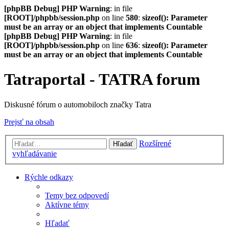
[phpBB Debug] PHP Warning
: in file
[ROOT]/phpbb/session.php
on line
580
:
sizeof(): Parameter
must be an array or an object that implements Countable
[phpBB Debug] PHP Warning
: in file
[ROOT]/phpbb/session.php
on line
636
:
sizeof(): Parameter
must be an array or an object that implements Countable
Tatraportal - TATRA forum
Diskusné fórum o automobiloch značky Tatra
Prejsť na obsah
Rozšírené
Hľadať
vyhľadávanie
Rýchle odkazy
Temy bez odpovedí
Aktívne témy
Hľadať