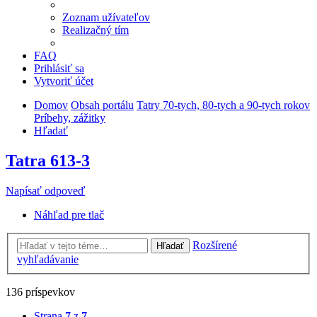
Zoznam užívateľov
Realizačný tím
FAQ
Prihlásiť sa
Vytvoriť účet
Domov
Obsah portálu
Tatry 70-tych, 80-tych a 90-tych rokov
Príbehy, zážitky
Hľadať
Tatra 613-3
Napísať odpoveď
Náhľad pre tlač
Rozšírené
Hľadať
vyhľadávanie
136 príspevkov
Strana
7
z
7