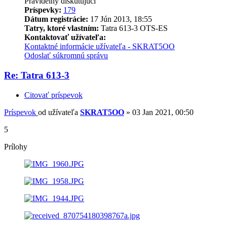
Pravidelný diskutujúci
Príspevky:
179
Dátum registrácie:
17 Jún 2013, 18:55
Tatry, ktoré vlastním:
Tatra 613-3 OTS-ES
Kontaktovať užívateľa:
Kontaktné informácie užívateľa - SKRAT5OO
Odoslať súkromnú správu
Re: Tatra 613-3
Citovať príspevok
Príspevok
od užívateľa
SKRAT5OO
»
03 Jan 2021, 00:50
5
Prílohy