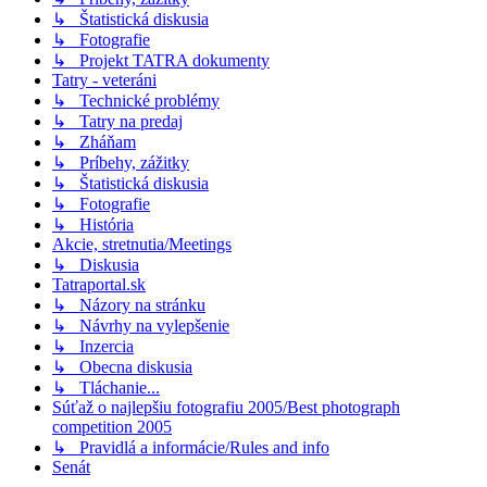
↳ Štatistická diskusia
↳ Fotografie
↳ Projekt TATRA dokumenty
Tatry - veteráni
↳ Technické problémy
↳ Tatry na predaj
↳ Zháňam
↳ Príbehy, zážitky
↳ Štatistická diskusia
↳ Fotografie
↳ História
Akcie, stretnutia/Meetings
↳ Diskusia
Tatraportal.sk
↳ Názory na stránku
↳ Návrhy na vylepšenie
↳ Inzercia
↳ Obecna diskusia
↳ Tláchanie...
Súťaž o najlepšiu fotografiu 2005/Best photograph
competition 2005
↳ Pravidlá a informácie/Rules and info
Senát