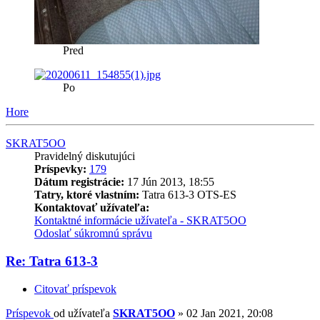
Pred
Po
Hore
SKRAT5OO
Pravidelný diskutujúci
Príspevky:
179
Dátum registrácie:
17 Jún 2013, 18:55
Tatry, ktoré vlastním:
Tatra 613-3 OTS-ES
Kontaktovať užívateľa:
Kontaktné informácie užívateľa - SKRAT5OO
Odoslať súkromnú správu
Re: Tatra 613-3
Citovať príspevok
Príspevok
od užívateľa
SKRAT5OO
»
02 Jan 2021, 20:08