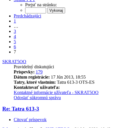
Prejsť na stránku:
Predchádzajúci
1
…
3
4
5
6
7
SKRAT5OO
Pravidelný diskutujúci
Príspevky:
179
Dátum registrácie:
17 Jún 2013, 18:55
Tatry, ktoré vlastním:
Tatra 613-3 OTS-ES
Kontaktovať užívateľa:
Kontaktné informácie užívateľa - SKRAT5OO
Odoslať súkromnú správu
Re: Tatra 613-3
Citovať príspevok