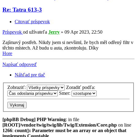
Re: Tatra 613-3
Citovať príspevok
Príspevok
od užívateľa
Jerry
»
09 Apr 2023, 22:50
Zajímavý postřeh. Nikdy jsem si nevšiml, že bych měl odřený filtr v
těchto místech. Až budu u auta, zkontroluju. Díky
Hore
Napísať odpoveď
Náhľad pre tlač
Zobraziť:
Zoradiť podľa:
Smer:
[phpBB Debug] PHP Warning
: in file
[ROOT]/vendor/twig/twig/lib/Twig/Extension/Core.php
on line
1266
:
count(): Parameter must be an array or an object that
implements Countable