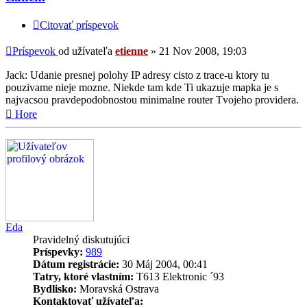
Citovať príspevok
Príspevok
od užívateľa
etienne
»
21 Nov 2008, 19:03
Jack: Udanie presnej polohy IP adresy cisto z trace-u ktory tu
pouzivame nieje mozne. Niekde tam kde Ti ukazuje mapka je s
najvacsou pravdepodobnostou minimalne router Tvojeho providera.
Hore
Eda
Pravidelný diskutujúci
Príspevky:
989
Dátum registrácie:
30 Máj 2004, 00:41
Tatry, ktoré vlastním:
T613 Elektronic ´93
Bydlisko:
Moravská Ostrava
Kontaktovať užívateľa: