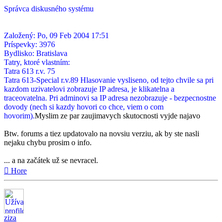
Správca diskusného systému
Založený: Po, 09 Feb 2004 17:51
Príspevky: 3976
Bydlisko: Bratislava
Tatry, ktoré vlastním:
Tatra 613 r.v. 75
Tatra 613-Special r.v.89 Hlasovanie vysliseno, od tejto chvile sa pri
kazdom uzivatelovi zobrazuje IP adresa, je klikatelna a
traceovatelna. Pri adminovi sa IP adresa nezobrazuje - bezpecnostne
dovody (nech si kazdy hovori co chce, viem o com
hovorim).
Myslim ze par zaujimavych skutocnosti vyjde najavo
Btw. forums a tiez updatovalo na novsiu verziu, ak by ste nasli
nejaku chybu prosim o info.
... a na začátek už se nevracel.
Hore
ziza