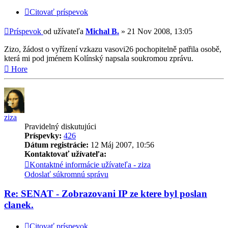
Citovať príspevok
Príspevok
od užívateľa
Michal B.
»
21 Nov 2008, 13:05
Zizo, žádost o vyřízení vzkazu vasovi26 pochopitelně patřila osobě,
která mi pod jménem Kolínský napsala soukromou zprávu.
Hore
ziza
Pravidelný diskutujúci
Príspevky:
426
Dátum registrácie:
12 Máj 2007, 10:56
Kontaktovať užívateľa:
Kontaktné informácie užívateľa - ziza
Odoslať súkromnú správu
Re: SENAT - Zobrazovani IP ze ktere byl poslan
clanek.
Citovať príspevok