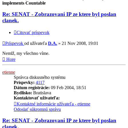
implements Countable
Re: SENAT - Zobrazovani IP ze ktere byl poslan
clanek.
Citovať príspevok
Príspevok
od užívateľa
D.A.
»
21 Nov 2008, 19:01
Nemlž, my všechno víme.
Hore
etienne
Správca diskusného systému
Príspevky:
4117
Dátum registrácie:
09 Feb 2004, 18:51
Bydlisko:
Bratislava
Kontaktovať užívateľa:
Kontaktné informácie užívateľa - etienne
Odoslať súkromnú správu
Re: SENAT - Zobrazovani IP ze ktere byl poslan
clanek.