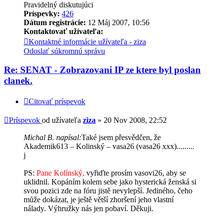
Pravidelný diskutujúci
Príspevky:
426
Dátum registrácie:
12 Máj 2007, 10:56
Kontaktovať užívateľa:
Kontaktné informácie užívateľa - ziza
Odoslať súkromnú správu
Re: SENAT - Zobrazovani IP ze ktere byl poslan
clanek.
Citovať príspevok
Príspevok
od užívateľa
ziza
»
20 Nov 2008, 22:52
Michal B. napísal:
Také jsem přesvědčen, že
Akademik613 – Kolinský – vasa26 (vasa26 xxx).........
j
PS:
Pane Kolínský,
vyřiďte prosím vasovi26, aby se
uklidnil. Kopáním kolem sebe jako hysterická ženská si
svou pozici zde na fóru jistě nevylepší. Jediného, čeho
může dokázat, je ještě větší zhoršení jeho vlastní
nálady. Výhružky nás jen pobaví. Děkuji.