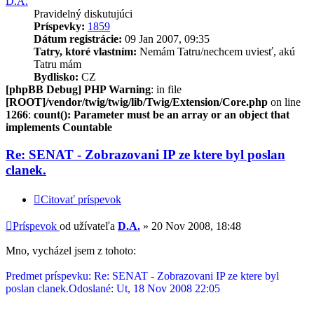
D.A.
Pravidelný diskutujúci
Príspevky:
1859
Dátum registrácie:
09 Jan 2007, 09:35
Tatry, ktoré vlastním:
Nemám Tatru/nechcem uviesť, akú
Tatru mám
Bydlisko:
CZ
[phpBB Debug] PHP Warning
: in file
[ROOT]/vendor/twig/twig/lib/Twig/Extension/Core.php
on line
1266
:
count(): Parameter must be an array or an object that
implements Countable
Re: SENAT - Zobrazovani IP ze ktere byl poslan
clanek.
Citovať príspevok
Príspevok
od užívateľa
D.A.
»
20 Nov 2008, 18:48
Mno, vycházel jsem z tohoto:
Predmet príspevku: Re: SENAT - Zobrazovani IP ze ktere byl
poslan clanek.Odoslané: Ut, 18 Nov 2008 22:05