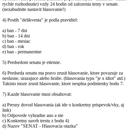
rychle rozhodnutie) vzdy 24 hodin od zalozenia temy v senate.
(nezabudnite nastavit hlasovanie!)
4) Postih "delikventa" je podla pravidiel:
a) ban - 7 dni
b) ban - 14 dni
c) ban - mesiac
d) ban - rok
e) ban - permanentne
5) Predsedom senatu je etienne.
6) Predseda senatu ma pravo zrusit hlasovanie, ktore povazuje za
neslusne, urazajuce alebo hrube. (hlasovania typu "je x idiot" atd.)
Takisto moze zrusit hlasovanie, ktore nesplna podmienky bodu 7.
7) Kazde hlasovanie musi obsahovat:
a) Presny dovod hlasovania (ak ide o konkretny prispevok/vky, aj
link)
b) Odpovede vyhradne ano a nie
c) Konkretny navrh trestu z bodu 4)
d) Nazov "SENAT - Hlasovacia otazka"