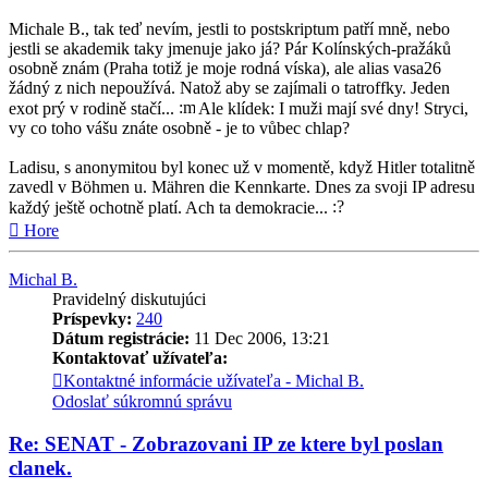
Michale B., tak teď nevím, jestli to postskriptum patří mně, nebo
jestli se akademik taky jmenuje jako já? Pár Kolínských-pražáků
osobně znám (Praha totiž je moje rodná víska), ale alias vasa26
žádný z nich nepoužívá. Natož aby se zajímali o tatroffky. Jeden
exot prý v rodině stačí...
Ale klídek: I muži mají své dny! Stryci,
vy co toho vášu znáte osobně - je to vůbec chlap?
Ladisu, s anonymitou byl konec už v momentě, když Hitler totalitně
zavedl v Böhmen u. Mähren die Kennkarte. Dnes za svoji IP adresu
každý ještě ochotně platí. Ach ta demokracie...
Hore
Michal B.
Pravidelný diskutujúci
Príspevky:
240
Dátum registrácie:
11 Dec 2006, 13:21
Kontaktovať užívateľa:
Kontaktné informácie užívateľa - Michal B.
Odoslať súkromnú správu
Re: SENAT - Zobrazovani IP ze ktere byl poslan
clanek.