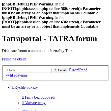
[phpBB Debug] PHP Warning
: in file
[ROOT]/phpbb/session.php
on line
580
:
sizeof(): Parameter
must be an array or an object that implements Countable
[phpBB Debug] PHP Warning
: in file
[ROOT]/phpbb/session.php
on line
636
:
sizeof(): Parameter
must be an array or an object that implements Countable
Tatraportal - TATRA forum
Diskusné fórum o automobiloch značky Tatra
Prejsť na obsah
Rozšírené
Hľadať
vyhľadávanie
Rýchle odkazy
Temy bez odpovedí
Aktívne témy