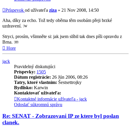
Príspevok
od užívateľa
ziza
»
21 Nov 2008, 14:50
Aha, díky za echo. Tož tedy oběma těm osobám přeji brzké
uzdravení.
Stryci, prosím, všimněte si: jak jsem slíbil tak dnes píši opravdu z
Brna.
Hore
jack
Pravidelný diskutujúci
Príspevky:
1505
Dátum registrácie:
26 Jún 2006, 08:26
Tatry, ktoré vlastním:
Šestsettrojky
Bydlisko:
Karwin
Kontaktovať užívateľa:
Kontaktné informácie užívateľa - jack
Odoslať súkromnú správu
Re: SENAT - Zobrazovani IP ze ktere byl poslan
clanek.