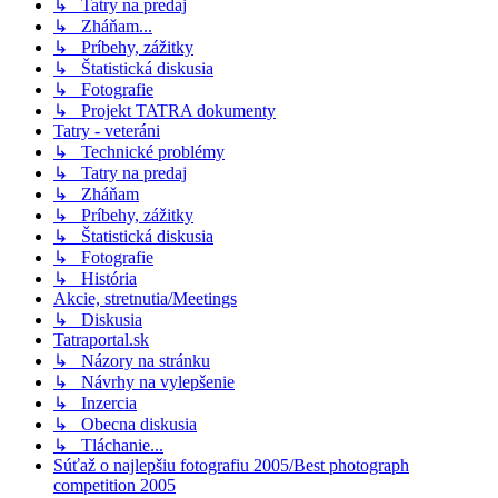
↳ Tatry na predaj
↳ Zháňam...
↳ Príbehy, zážitky
↳ Štatistická diskusia
↳ Fotografie
↳ Projekt TATRA dokumenty
Tatry - veteráni
↳ Technické problémy
↳ Tatry na predaj
↳ Zháňam
↳ Príbehy, zážitky
↳ Štatistická diskusia
↳ Fotografie
↳ História
Akcie, stretnutia/Meetings
↳ Diskusia
Tatraportal.sk
↳ Názory na stránku
↳ Návrhy na vylepšenie
↳ Inzercia
↳ Obecna diskusia
↳ Tláchanie...
Súťaž o najlepšiu fotografiu 2005/Best photograph
competition 2005