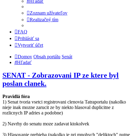
Hľadať
Zoznam užívateľov
Realizačný tím
FAQ
Prihlásiť sa
Vytvoriť účet
Domov
Obsah portálu
Senát
Hľadať
SENAT - Zobrazovani IP ze ktere byl
poslan clanek.
Pravidlá fóra
1) Senat tvoria vsetci registrovani clenovia Tatraportalu (nakolko
nieje inak mozne zarucit ze by niekto hlasoval duplicitne z
rozlicnych IP adries a podobne)
2) Navrhy do senatu moze zadavat ktokolvek
3) Hlasovanie prebieha (nakolko je pri mnohych "deliktoch" nutne