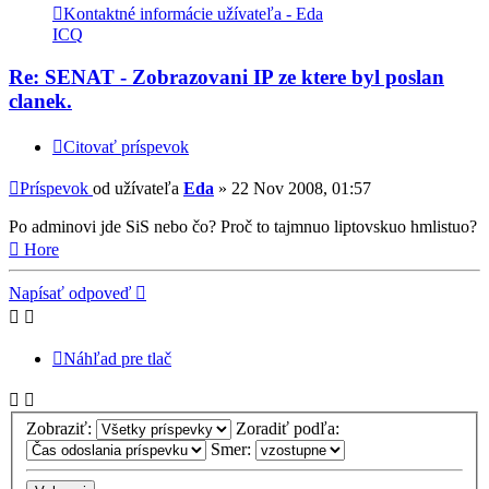
Kontaktné informácie užívateľa - Eda
ICQ
Re: SENAT - Zobrazovani IP ze ktere byl poslan
clanek.
Citovať príspevok
Príspevok
od užívateľa
Eda
»
22 Nov 2008, 01:57
Po adminovi jde SiS nebo čo? Proč to tajmnuo liptovskuo hmlistuo?
Hore
Napísať odpoveď
Náhľad pre tlač
Zobraziť:
Zoradiť podľa:
Smer: