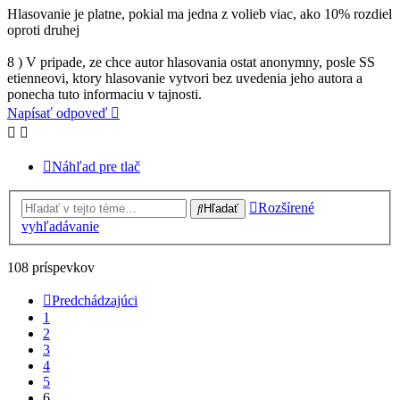
Hlasovanie je platne, pokial ma jedna z volieb viac, ako 10% rozdiel
oproti druhej
8 ) V pripade, ze chce autor hlasovania ostat anonymny, posle SS
etienneovi, ktory hlasovanie vytvori bez uvedenia jeho autora a
ponecha tuto informaciu v tajnosti.
Napísať odpoveď
Náhľad pre tlač
Rozšírené
Hľadať
vyhľadávanie
108 príspevkov
Predchádzajúci
1
2
3
4
5
6