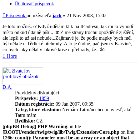
Citovať príspevok
Príspevok
od užívateľa
jack
»
21 Nov 2008, 15:02
Je toto možné..?? Když udělám klik na IP adresu, tak mi to vyhodí
místo odkud údajně píšu..
Z mé strany trochu opožděné zjištění,
ale lepší to už asi nebude...Zajímavé je, že podle mapky bych měl
být někde u Těrlické přehrady. A to je čudné, pač jsem v Karviné,
co bych taky dělal v takové kose u přehrady, že..
Hore
D.A.
Pravidelný diskutujúci
Príspevky:
1859
Dátum registrácie:
09 Jan 2007, 09:35
Tatry, ktoré vlastním:
Nemám Tatru/nechcem uviesť, akú
Tatru mám
Bydlisko:
CZ
[phpBB Debug] PHP Warning
: in file
[ROOT]/vendor/twig/twig/lib/Twig/Extension/Core.php
on line
1266
:
count(): Parameter must be an array or an object that