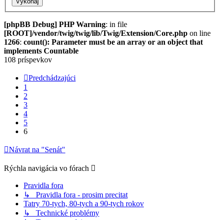
[phpBB Debug] PHP Warning
: in file
[ROOT]/vendor/twig/twig/lib/Twig/Extension/Core.php
on line
1266
:
count(): Parameter must be an array or an object that
implements Countable
108 príspevkov
Predchádzajúci
1
2
3
4
5
6
Návrat na "Senát"
Rýchla navigácia vo fórach
Pravidla fora
↳ Pravidla fora - prosim precitat
Tatry 70-tych, 80-tych a 90-tych rokov
↳ Technické problémy