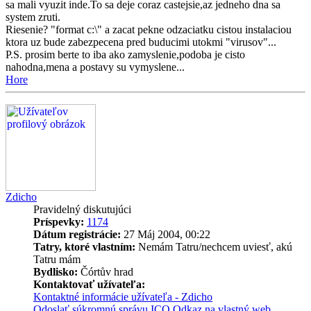
sa mali vyuzit inde.To sa deje coraz castejsie,az jedneho dna sa
system zruti.
Riesenie? "format c:\" a zacat pekne odzaciatku cistou instalaciou
ktora uz bude zabezpecena pred buducimi utokmi "virusov"...
P.S. prosim berte to iba ako zamyslenie,podoba je cisto
nahodna,mena a postavy su vymyslene...
Hore
Zdicho
Pravidelný diskutujúci
Príspevky:
1174
Dátum registrácie:
27 Máj 2004, 00:22
Tatry, ktoré vlastním:
Nemám Tatru/nechcem uviesť, akú
Tatru mám
Bydlisko:
Čórtův hrad
Kontaktovať užívateľa:
Kontaktné informácie užívateľa - Zdicho
Odoslať súkromnú správu
ICQ
Odkaz na vlastný web