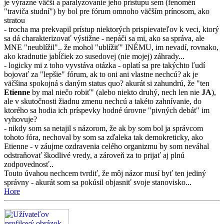
je výrazne väčší a paralyzovanie jeho prístupu sem (fenomén
"traviča studní") by bol pre fórum omnoho väčším prínosom, ako
stratou
- trocha ma prekvapil prístup niektorých prispievateľov k veci, ktorý
sa dá charakterizovať výstižne - nepáči sa mi, ako sa správa, ale
MNE "neublížil".. že mohol "ublížiť" INÉMU, im nevadí, rovnako,
ako kradnutie jabĺčiek zo susedovej (nie mojej) záhrady...
- logicky mi z toho vyvstáva otázka - oplatí sa pre takýchto ľudí
bojovať za "lepšie" fórum, ak to oni ani vlastne nechcú? ak je
väčšina spokojná s daným status quo? akurát si zahundrú, že "ten
Etienne
by mal niečo robiť" (alebo niekto druhý, nech len nie
JA
),
ale v skutočnosti žiadnu zmenu nechcú a takéto zahnívanie, do
ktorého sa hodia ich príspevky hodné úrovne "pivných debát" im
vyhovuje?
- nikdy som sa netajil s názorom, že ak by som bol ja správcom
tohoto fóra, nechoval by som sa zďaleka tak demokreticky, ako
Etienne - v záujme ozdravenia celého organizmu by som neváhal
odstraňovať škodlivé vredy, a zároveň za to prijať aj plnú
zodpovednosť..
Touto úvahou nechcem tvrdiť, že môj názor musí byť ten jediný
správny - akurát som sa pokúsil objasniť svoje stanovisko...
Hore