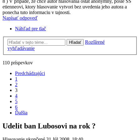
8 ) V pripade, ze chce autor hlasovania ostat anonymny, posle SS
etienneovi, ktory hlasovanie vytvori bez uvedenia jeho autora a
ponecha tuto informaciu v tajnosti.
Napísať odpoveď
Náhľad pre tlač
Rozšírené
Hľadať
vyhľadávanie
110 príspevkov
Predchádzajúci
1
2
3
4
5
6
Ďalšia
Udelit ban Lubosovi na rok ?
Hlasovanie ukončené 31 Júl 2008, 18:40