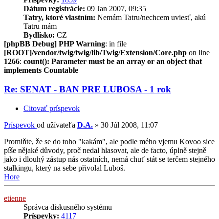
Dátum registrácie:
09 Jan 2007, 09:35
Tatry, ktoré vlastním:
Nemám Tatru/nechcem uviesť, akú
Tatru mám
Bydlisko:
CZ
[phpBB Debug] PHP Warning
: in file
[ROOT]/vendor/twig/twig/lib/Twig/Extension/Core.php
on line
1266
:
count(): Parameter must be an array or an object that
implements Countable
Re: SENAT - BAN PRE LUBOSA - 1 rok
Citovať príspevok
Príspevok
od užívateľa
D.A.
»
30 Júl 2008, 11:07
Promiňte, že se do toho "kakám", ale podle mého vjemu Kovoo sice
píše nějaké důvody, proč nedal hlasovat, ale de facto, úplně stejně
jako i dlouhý zástup nás ostatních, nemá chuť stát se terčem stejného
stalkingu, který na sebe přivolal Luboš.
Hore
etienne
Správca diskusného systému
Príspevky:
4117