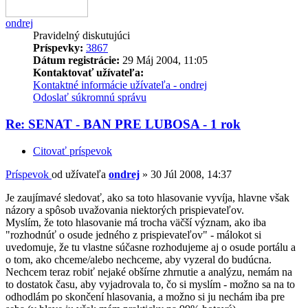
ondrej
Pravidelný diskutujúci
Príspevky:
3867
Dátum registrácie:
29 Máj 2004, 11:05
Kontaktovať užívateľa:
Kontaktné informácie užívateľa - ondrej
Odoslať súkromnú správu
Re: SENAT - BAN PRE LUBOSA - 1 rok
Citovať príspevok
Príspevok
od užívateľa
ondrej
»
30 Júl 2008, 14:37
Je zaujímavé sledovať, ako sa toto hlasovanie vyvíja, hlavne však
názory a spôsob uvažovania niektorých prispievateľov.
Myslím, že toto hlasovanie má trocha väčší význam, ako iba
"rozhodnúť o osude jedného z prispievateľov" - málokot si
uvedomuje, že tu vlastne súčasne rozhodujeme aj o osude portálu a
o tom, ako chceme/alebo nechceme, aby vyzeral do budúcna.
Nechcem teraz robiť nejaké obšírne zhrnutie a analýzu, nemám na
to dostatok času, aby vyjadrovala to, čo si myslím - možno sa na to
odhodlám po skončení hlasovania, a možno si ju nechám iba pre