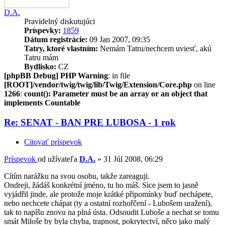
D.A.
Pravidelný diskutujúci
Príspevky:
1859
Dátum registrácie:
09 Jan 2007, 09:35
Tatry, ktoré vlastním:
Nemám Tatru/nechcem uviesť, akú
Tatru mám
Bydlisko:
CZ
[phpBB Debug] PHP Warning
: in file
[ROOT]/vendor/twig/twig/lib/Twig/Extension/Core.php
on line
1266
:
count(): Parameter must be an array or an object that
implements Countable
Re: SENAT - BAN PRE LUBOSA - 1 rok
Citovať príspevok
Príspevok
od užívateľa
D.A.
»
31 Júl 2008, 06:29
Cítím narážku na svou osobu, takže zareaguji.
Ondreji, žádáš konkrétní jméno, tu ho máš. Sice jsem to jasně
vyjádřil jinde, ale protože moje krátké připomínky buď nechápete,
nebo nechcete chápat (ty a ostatní rozhořčení - Lubošem uražení),
tak to napíšu znovu na plná ústa. Odsoudit Luboše a nechat se tomu
smát Miloše by byla chyba, trapnost, pokrytectví, něco jako malý