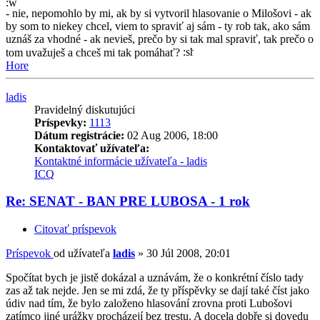
- nie, nepomohlo by mi, ak by si vytvoril hlasovanie o Milošovi - ak
by som to niekey chcel, viem to spraviť aj sám - ty rob tak, ako sám
uznáš za vhodné - ak nevieš, prečo by si tak mal spraviť, tak prečo o
tom uvažuješ a chceš mi tak pomáhať?
Hore
ladis
Pravidelný diskutujúci
Príspevky:
1113
Dátum registrácie:
02 Aug 2006, 18:00
Kontaktovať užívateľa:
Kontaktné informácie užívateľa - ladis
ICQ
Re: SENAT - BAN PRE LUBOSA - 1 rok
Citovať príspevok
Príspevok
od užívateľa
ladis
»
30 Júl 2008, 20:01
Spočítat bych je jistě dokázal a uznávám, že o konkrétní číslo tady
zas až tak nejde. Jen se mi zdá, že ty příspěvky se dají také číst jako
údiv nad tím, že bylo založeno hlasování zrovna proti Lubošovi
zatímco jiné urážky procházejí bez trestu. A docela dobře si dovedu