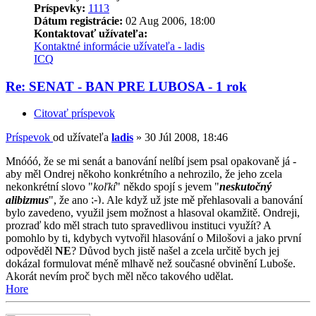
Príspevky:
1113
Dátum registrácie:
02 Aug 2006, 18:00
Kontaktovať užívateľa:
Kontaktné informácie užívateľa - ladis
ICQ
Re: SENAT - BAN PRE LUBOSA - 1 rok
Citovať príspevok
Príspevok
od užívateľa
ladis
»
30 Júl 2008, 18:46
Mnóóó, že se mi senát a banování nelíbí jsem psal opakovaně já -
aby měl Ondrej někoho konkrétního a nehrozilo, že jeho zcela
nekonkrétní slovo "
koľkí
" někdo spojí s jevem "
neskutočný
alibizmus
", že ano
. Ale když už jste mě přehlasovali a banování
bylo zavedeno, využil jsem možnost a hlasoval okamžitě. Ondreji,
prozraď kdo měl strach tuto spravedlivou instituci využít? A
pomohlo by ti, kdybych vytvořil hlasování o Milošovi a jako první
odpověděl
NE
? Důvod bych jistě našel a zcela určitě bych jej
dokázal formulovat méně mlhavě než současné obvinění Luboše.
Akorát nevím proč bych měl něco takového udělat.
Hore