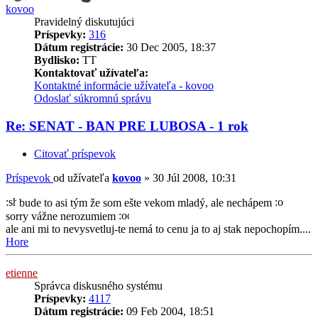
kovoo
Pravidelný diskutujúci
Príspevky:
316
Dátum registrácie:
30 Dec 2005, 18:37
Bydlisko:
TT
Kontaktovať užívateľa:
Kontaktné informácie užívateľa - kovoo
Odoslať súkromnú správu
Re: SENAT - BAN PRE LUBOSA - 1 rok
Citovať príspevok
Príspevok
od užívateľa
kovoo
»
30 Júl 2008, 10:31
bude to asi tým že som ešte vekom mladý, ale nechápem
sorry vážne nerozumiem
ale ani mi to nevysvetluj-te nemá to cenu ja to aj stak nepochopím....
Hore
etienne
Správca diskusného systému
Príspevky:
4117
Dátum registrácie:
09 Feb 2004, 18:51