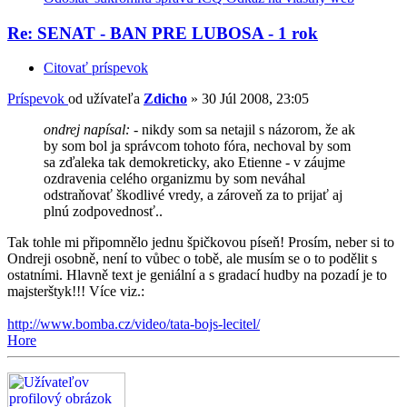
Re: SENAT - BAN PRE LUBOSA - 1 rok
Citovať príspevok
Príspevok
od užívateľa
Zdicho
»
30 Júl 2008, 23:05
ondrej napísal:
- nikdy som sa netajil s názorom, že ak
by som bol ja správcom tohoto fóra, nechoval by som
sa zďaleka tak demokreticky, ako Etienne - v záujme
ozdravenia celého organizmu by som neváhal
odstraňovať škodlivé vredy, a zároveň za to prijať aj
plnú zodpovednosť..
Tak tohle mi připomnělo jednu špičkovou píseň! Prosím, neber si to
Ondreji osobně, není to vůbec o tobě, ale musím se o to podělit s
ostatními. Hlavně text je geniální a s gradací hudby na pozadí je to
majsterštyk!!! Více viz.:
http://www.bomba.cz/video/tata-bojs-lecitel/
Hore