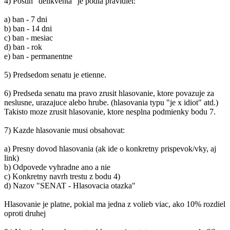
4) Postih "delikventa" je podla pravidiel:
a) ban - 7 dni
b) ban - 14 dni
c) ban - mesiac
d) ban - rok
e) ban - permanentne
5) Predsedom senatu je etienne.
6) Predseda senatu ma pravo zrusit hlasovanie, ktore povazuje za
neslusne, urazajuce alebo hrube. (hlasovania typu "je x idiot" atd.)
Takisto moze zrusit hlasovanie, ktore nesplna podmienky bodu 7.
7) Kazde hlasovanie musi obsahovat:
a) Presny dovod hlasovania (ak ide o konkretny prispevok/vky, aj
link)
b) Odpovede vyhradne ano a nie
c) Konkretny navrh trestu z bodu 4)
d) Nazov "SENAT - Hlasovacia otazka"
Hlasovanie je platne, pokial ma jedna z volieb viac, ako 10% rozdiel
oproti druhej