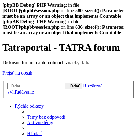
[phpBB Debug] PHP Warning
: in file
[ROOT]/phpbb/session.php
on line
580
:
sizeof(): Parameter
must be an array or an object that implements Countable
[phpBB Debug] PHP Warning
: in file
[ROOT]/phpbb/session.php
on line
636
:
sizeof(): Parameter
must be an array or an object that implements Countable
Tatraportal - TATRA forum
Diskusné fórum o automobiloch značky Tatra
Prejsť na obsah
Rozšírené
Hľadať
vyhľadávanie
Rýchle odkazy
Temy bez odpovedí
Aktívne témy
Hľadať