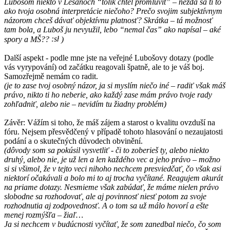
Lubošom niekto v Lešanoch “tolik chtěl promluvit” – nezdá sa ti to
ako tvoja osobná interpretácie niečoho? Prečo svojim subjektívnym
názorom chceš dávať objektívnu platnosť? Skrátka – tá možnosť
tam bola, a Luboš ju nevyužil, lebo “nemal čas” ako napísal – aké
spory a MŠ??
)
Další aspekt - podle mne jste na veřejné Lubošovy dotazy (podle
vás vyrypování) od začátku reagovali špatně, ale to je váš boj.
Samozřejmě nemám co radit.
(je to zase tvoj osobný názor, ja si myslím niečo iné – radiť však máš
právo, nikto ti ho neberie, ako každý zase mám právo tvoje rady
zohľadniť, alebo nie – nevidím tu žiadny problém)
Závěr: Vážím si toho, že máš zájem a starost o kvalitu ovzduší na
fóru. Nejsem přesvědčený v případě tohoto hlasování o nezaujatosti
podání a o skutečných důvodech obvinění.
(dôvody som sa pokúsil vysvetliť - či to zoberieš ty, alebo niekto
druhý, alebo nie, je už len a len každého vec a jeho právo – možno
si si všimol, že v tejto veci nihoho nechcem presviedčať, čo však asi
niektorí očakávali a bolo mi to aj trocha vyčítané. Reagujem akurát
na priame dotazy. Nesmieme však zabúdať, že máme nielen právo
slobodne sa rozhodovať, ale aj povinnosť niesť potom za svoje
rozhodnutia aj zodpovednosť. A o tom sa už málo hovorí a ešte
menej rozmýšľa – žiaľ…
Ja si nechcem v budúcnosti vyčítať, že som zanedbal niečo, čo som