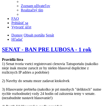
Zoznam užívateľov
Realizačný tím
FAQ
Prihlásiť sa
Vytvoriť účet
Domov
Obsah portálu
Senát
Hľadať
SENAT - BAN PRE LUBOSA - 1 rok
Pravidlá fóra
1) Senat tvoria vsetci registrovani clenovia Tatraportalu (nakolko
nieje inak mozne zarucit ze by niekto hlasoval duplicitne z
rozlicnych IP adries a podobne)
2) Navrhy do senatu moze zadavat ktokolvek
3) Hlasovanie prebieha (nakolko je pri mnohych "deliktoch" nutne
rychle rozhodnutie) vzdy 24 hodin od zalozenia temy v senate.
(nezabudnite nastavit hlasovanie!)