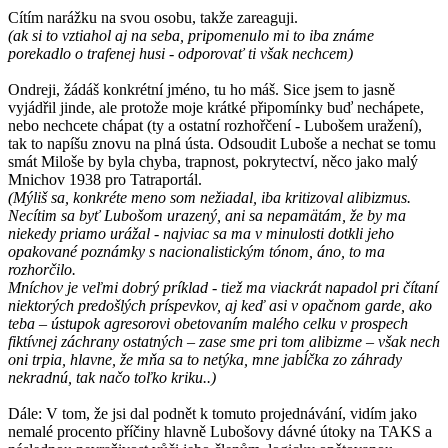
Cítím narážku na svou osobu, takže zareaguji.
(ak si to vztiahol aj na seba, pripomenulo mi to iba známe
porekadlo o trafenej husi - odporovať ti však nechcem)
Ondreji, žádáš konkrétní jméno, tu ho máš. Sice jsem to jasně
vyjádřil jinde, ale protože moje krátké připomínky buď nechápete,
nebo nechcete chápat (ty a ostatní rozhořčení - Lubošem uražení),
tak to napíšu znovu na plná ústa. Odsoudit Luboše a nechat se tomu
smát Miloše by byla chyba, trapnost, pokrytectví, něco jako malý
Mnichov 1938 pro Tatraportál.
(Mýliš sa, konkréte meno som nežiadal, iba kritizoval alibizmus.
Necítim sa byť Lubošom urazený, ani sa nepamätám, že by ma
niekedy priamo urážal - najviac sa ma v minulosti dotkli jeho
opakované poznámky s nacionalistickým tónom, áno, to ma
rozhorčilo.
Mníchov je veľmi dobrý príklad - tiež ma viackrát napadol pri čítaní
niektorých predošlých príspevkov, aj keď asi v opačnom garde, ako
teba – ústupok agresorovi obetovaním malého celku v prospech
fiktívnej záchrany ostatných – zase sme pri tom alibizme – však nech
oni trpia, hlavne, že mňa sa to netýka, mne jabĺčka zo záhrady
nekradnú, tak načo toľko kriku..)
Dále: V tom, že jsi dal podnět k tomuto projednávání, vidím jako
nemalé procento příčiny hlavně Lubošovy dávné útoky na TAKS a