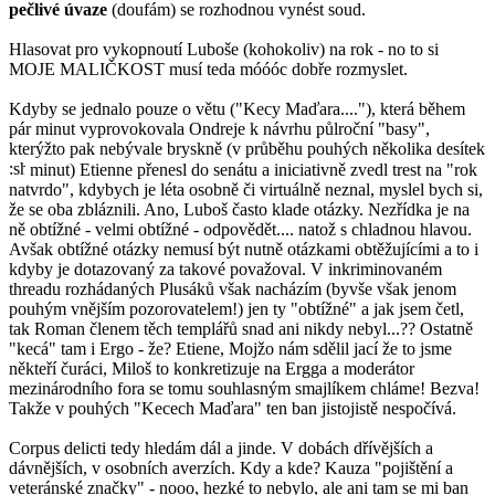
pečlivé úvaze
(doufám) se rozhodnou vynést soud.
Hlasovat pro vykopnoutí Luboše (kohokoliv) na rok - no to si
MOJE MALIČKOST musí teda móóóc dobře rozmyslet.
Kdyby se jednalo pouze o větu ("Kecy Maďara...."), která během
pár minut vyprovokovala Ondreje k návrhu půlroční "basy",
kterýžto pak nebývale bryskně (v průběhu pouhých několika desítek
minut) Etienne přenesl do senátu a iniciativně zvedl trest na "rok
natvrdo", kdybych je léta osobně či virtuálně neznal, myslel bych si,
že se oba zbláznili. Ano, Luboš často klade otázky. Nezřídka je na
ně obtížné - velmi obtížné - odpovědět.... natož s chladnou hlavou.
Avšak obtížné otázky nemusí být nutně otázkami obtěžujícími a to i
kdyby je dotazovaný za takové považoval. V inkriminovaném
threadu rozhádaných Plusáků však nacházím (byvše však jenom
pouhým vnějším pozorovatelem!) jen ty "obtížné" a jak jsem četl,
tak Roman členem těch templářů snad ani nikdy nebyl...?? Ostatně
"kecá" tam i Ergo - že? Etiene, Mojžo nám sdělil jací že to jsme
někteří čuráci, Miloš to konkretizuje na Ergga a moderátor
mezinárodního fora se tomu souhlasným smajlíkem chláme! Bezva!
Takže v pouhých "Kecech Maďara" ten ban jistojistě nespočívá.
Corpus delicti tedy hledám dál a jinde. V dobách dřívějších a
dávnějších, v osobních averzích. Kdy a kde? Kauza "pojištění a
veteránské značky" - nooo, hezké to nebylo, ale ani tam se mi ban