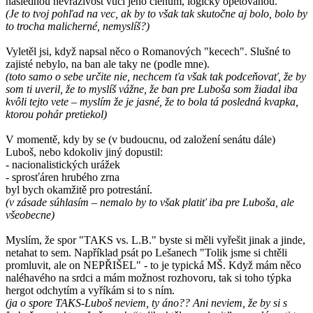
následnou nevraživost vůči jeho členům, logicky opětovanou.
(Je to tvoj pohľad na vec, ak by to však tak skutočne aj bolo, bolo by
to trocha malicherné, nemyslíš?)
Vyletěl jsi, když napsal něco o Romanových "kecech". Slušné to
zajisté nebylo, na ban ale taky ne (podle mne).
(toto samo o sebe určite nie, nechcem ťa však tak podceňovať, že by
som ti uveril, že to myslíš vážne, že ban pre Luboša som žiadal iba
kvôli tejto vete – myslím že je jasné, že to bola tá posledná kvapka,
ktorou pohár pretiekol)
V momentě, kdy by se (v budoucnu, od založení senátu dále)
Luboš, nebo kdokoliv jiný dopustil:
- nacionalistických urážek
- sprosťáren hrubého zrna
byl bych okamžitě pro potrestání.
(v zásade súhlasím – nemalo by to však platiť iba pre Luboša, ale
všeobecne)
Myslím, že spor "TAKS vs. L.B." byste si měli vyřešit jinak a jinde,
netahat to sem. Například psát po Lešanech "Tolik jsme si chtěli
promluvit, ale on NEPŘIŠEL" - to je typická MŠ. Když mám něco
naléhavého na srdci a mám možnost rozhovoru, tak si toho týpka
hergot odchytím a vyříkám si to s ním.
(ja o spore TAKS-Luboš neviem, ty áno?? Ani neviem, že by si s