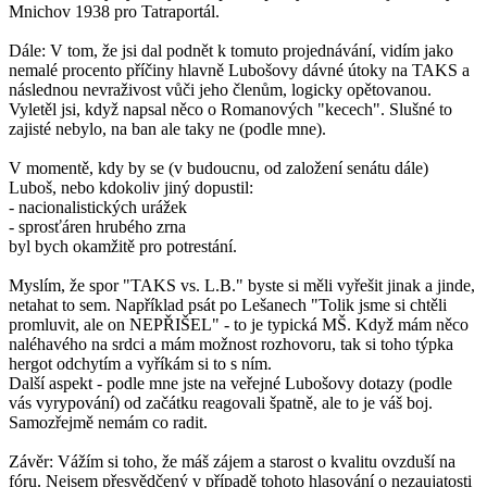
Mnichov 1938 pro Tatraportál.
Dále: V tom, že jsi dal podnět k tomuto projednávání, vidím jako
nemalé procento příčiny hlavně Lubošovy dávné útoky na TAKS a
následnou nevraživost vůči jeho členům, logicky opětovanou.
Vyletěl jsi, když napsal něco o Romanových "kecech". Slušné to
zajisté nebylo, na ban ale taky ne (podle mne).
V momentě, kdy by se (v budoucnu, od založení senátu dále)
Luboš, nebo kdokoliv jiný dopustil:
- nacionalistických urážek
- sprosťáren hrubého zrna
byl bych okamžitě pro potrestání.
Myslím, že spor "TAKS vs. L.B." byste si měli vyřešit jinak a jinde,
netahat to sem. Například psát po Lešanech "Tolik jsme si chtěli
promluvit, ale on NEPŘIŠEL" - to je typická MŠ. Když mám něco
naléhavého na srdci a mám možnost rozhovoru, tak si toho týpka
hergot odchytím a vyříkám si to s ním.
Další aspekt - podle mne jste na veřejné Lubošovy dotazy (podle
vás vyrypování) od začátku reagovali špatně, ale to je váš boj.
Samozřejmě nemám co radit.
Závěr: Vážím si toho, že máš zájem a starost o kvalitu ovzduší na
fóru. Nejsem přesvědčený v případě tohoto hlasování o nezaujatosti