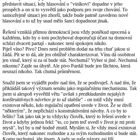
představit situaci, kdy hlasování o "viníkovi" dopadne v jeho
prospěch a on si to vysvětlí jako podporu pro svoje chování. To
samozřejmě situaci jen zhorší, takže bude patrně zavedeno nové
hlasování a to už by snad mělo šanci dopadnout jinak.
Řešení vzniklá přímou demokracií jsou vždy poněkud upocená a
každému, kdo by o tom pochyboval doporučuji účast na domovní
schůzi dvaceti partají - nakonec není spokojen nikdo.
Piješ víno? Pivo? Dnes není problém dodat na trhu chuť jakou si
žádá. Pít se to dá, ale jen obtížně charakterizovat. Vínu dá osobitost
jen vinař, který si za ní bude stát. Nechutná? Vyber si jiné. Nechutná
nikomu? Zajde na úbytě. Ale pivo Pardál bude jen šlichtou, která
neurazí nikoho. Tak chutná průměrnost.
Snažil jsem se vyjádřit podiv nad tím, že se podivuješ. A nad tím, že
přikládáš takový význam senátu jako regulačnímu mechanismu. Tak
jsem si alespoň vysvětlil větu "
avšak s predkladaním nejakých
konštruktívnych návrhov je to už slabšie
" - on totiž vždy musí
existovat někdo, kdo regulační opatření uvede v život. Že se divíš
"některým", že nepřichází s konstruktivními návrhy. A co by to
řešilo? Tak jako tak je tu vždycky člověk, který to řešení uvede v
život a kdyby jednou řekl: "to, co jsem teď uvedl v život je mi proti
mysli", byl by u mě hodně ztratil. Myslím si, že vždy musí existovat
člověk, který nakonec rozhodne a za svým rozhodnutím si bude stát.
Komu nechutná, jde jinam. A tady se naše názory asi liší.