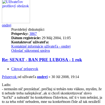
ondrej
Pravidelný diskutujúci
Príspevky:
3867
Dátum registrácie:
29 Máj 2004, 11:05
Kontaktovať užívateľa:
Kontaktné informácie užívateľa - ondrej
Odoslať súkromnú správu
Re: SENAT - BAN PRE LUBOSA - 1 rok
Citovať príspevok
Príspevok
od užívateľa
ondrej
»
30 Júl 2008, 19:14
Ladis:
- nemusím nič prezrádzať, prečítaj si trebárs toto vlákno, myslím, že
ti nebude treba našepkávať..ak si chceš skonkretizovať slovo
"koľkí" a nahradiť ho konkrétnou číslovkou, nič ti v tom nebráni, ja
to za teba robiť nebudem, mne na konkrétnom čísle až tak nezáleží