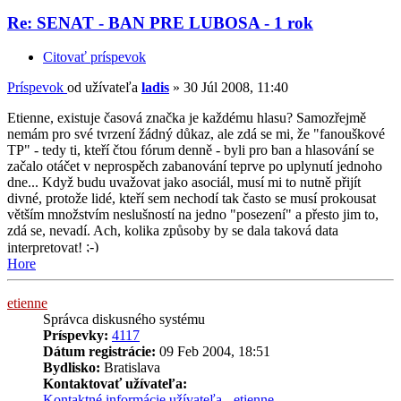
Re: SENAT - BAN PRE LUBOSA - 1 rok
Citovať príspevok
Príspevok
od užívateľa
ladis
»
30 Júl 2008, 11:40
Etienne, existuje časová značka je každému hlasu? Samozřejmě
nemám pro své tvrzení žádný důkaz, ale zdá se mi, že "fanouškové
TP" - tedy ti, kteří čtou fórum denně - byli pro ban a hlasování se
začalo otáčet v neprospěch zabanování teprve po uplynutí jednoho
dne... Když budu uvažovat jako asociál, musí mi to nutně přijít
divné, protože lidé, kteří sem nechodí tak často se musí prokousat
větším množstvím neslušností na jedno "posezení" a přesto jim to,
zdá se, nevadí. Ach, kolika způsoby by se dala taková data
interpretovat!
Hore
etienne
Správca diskusného systému
Príspevky:
4117
Dátum registrácie:
09 Feb 2004, 18:51
Bydlisko:
Bratislava
Kontaktovať užívateľa:
Kontaktné informácie užívateľa - etienne