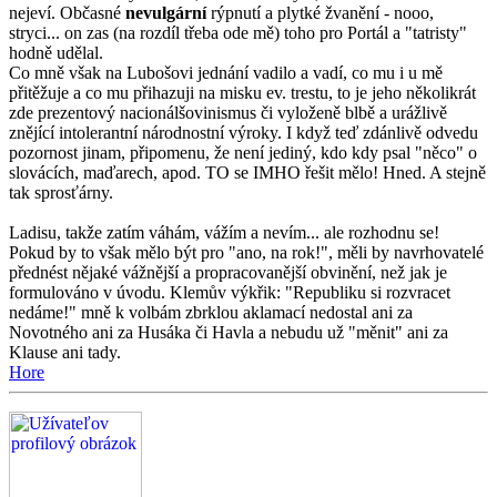
nejeví. Občasné
nevulgární
rýpnutí a plytké žvanění - nooo,
stryci... on zas (na rozdíl třeba ode mě) toho pro Portál a "tatristy"
hodně udělal.
Co mně však na Lubošovi jednání vadilo a vadí, co mu i u mě
přitěžuje a co mu přihazuji na misku ev. trestu, to je jeho několikrát
zde prezentový nacionálšovinismus či vyloženě blbě a urážlivě
znějící intolerantní národnostní výroky. I když teď zdánlivě odvedu
pozornost jinam, připomenu, že není jediný, kdo kdy psal "něco" o
slovácích, maďarech, apod. TO se IMHO řešit mělo! Hned. A stejně
tak sprosťárny.
Ladisu, takže zatím váhám, vážím a nevím... ale rozhodnu se!
Pokud by to však mělo být pro "ano, na rok!", měli by navrhovatelé
přednést nějaké vážnější a propracovanější obvinění, než jak je
formulováno v úvodu. Klemův výkřik: "Republiku si rozvracet
nedáme!" mně k volbám zbrklou aklamací nedostal ani za
Novotného ani za Husáka či Havla a nebudu už "měnit" ani za
Klause ani tady.
Hore