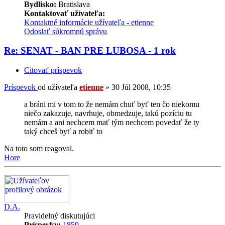
Bydlisko:
Bratislava
Kontaktovať užívateľa:
Kontaktné informácie užívateľa - etienne
Odoslať súkromnú správu
Re: SENAT - BAN PRE LUBOSA - 1 rok
Citovať príspevok
Príspevok
od užívateľa
etienne
»
30 Júl 2008, 10:35
a bráni mi v tom to že nemám chuť byť ten čo niekomu
niečo zakazuje, navrhuje, obmedzuje, takú pozíciu tu
nemám a ani nechcem mať tým nechcem povedať že ty
taký chceš byť a robiť to
Na toto som reagoval.
Hore
D.A.
Pravidelný diskutujúci
Príspevky:
1859