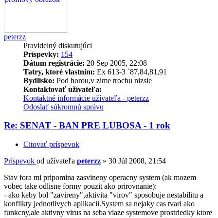
peterzz
Pravidelný diskutujúci
Príspevky:
154
Dátum registrácie:
20 Sep 2005, 22:08
Tatry, ktoré vlastním:
Ex 613-3 `87,84,81,91
Bydlisko:
Pod horou,v zime trochu nizsie
Kontaktovať užívateľa:
Kontaktné informácie užívateľa - peterzz
Odoslať súkromnú správu
Re: SENAT - BAN PRE LUBOSA - 1 rok
Citovať príspevok
Príspevok
od užívateľa
peterzz
»
30 Júl 2008, 21:54
Stav fora mi pripomina zasvineny operacny system (ak mozem
vobec take odlisne formy pouzit ako prirovnanie):
- ako keby bol "zavireny",aktivita "virov" sposobuje nestabilitu a
konflikty jednotlivych aplikacii.System sa nejaky cas tvari ako
funkcny,ale aktivny virus na seba viaze systemove prostriedky ktore