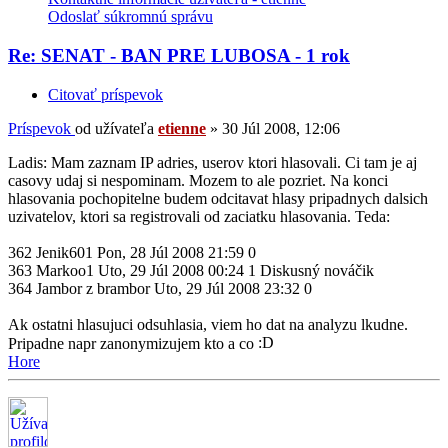
Odoslať súkromnú správu
Re: SENAT - BAN PRE LUBOSA - 1 rok
Citovať príspevok
Príspevok
od užívateľa
etienne
»
30 Júl 2008, 12:06
Ladis: Mam zaznam IP adries, userov ktori hlasovali. Ci tam je aj
casovy udaj si nespominam. Mozem to ale pozriet. Na konci
hlasovania pochopitelne budem odcitavat hlasy pripadnych dalsich
uzivatelov, ktori sa registrovali od zaciatku hlasovania. Teda:
362 Jenik601 Pon, 28 Júl 2008 21:59 0
363 Markoo1 Uto, 29 Júl 2008 00:24 1 Diskusný nováčik
364 Jambor z brambor Uto, 29 Júl 2008 23:32 0
Ak ostatni hlasujuci odsuhlasia, viem ho dat na analyzu lkudne.
Pripadne napr zanonymizujem kto a co
Hore