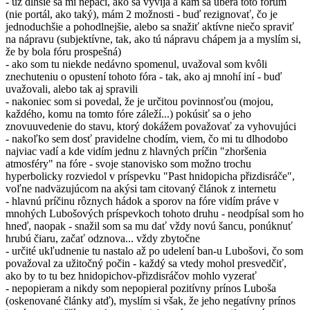
- už dlhšie sa mi nepáči, ako sa vyvíja a kam sa uberá toto fórum
(nie portál, ako taký), mám 2 možnosti - buď rezignovať, čo je
jednoduchšie a pohodlnejšie, alebo sa snažiť aktívne niečo spraviť
na nápravu (subjektívne, tak, ako tú nápravu chápem ja a myslím si,
že by bola fóru prospešná)
- ako som tu niekde nedávno spomenul, uvažoval som kvôli
znechuteniu o opustení tohoto fóra - tak, ako aj mnohí iní - buď
uvažovali, alebo tak aj spravili
- nakoniec som si povedal, že je určitou povinnosťou (mojou,
každého, komu na tomto fóre záleží...) pokúsiť sa o jeho
znovuuvedenie do stavu, ktorý dokážem považovať za vyhovujúci
- nakoľko sem dosť pravidelne chodím, viem, čo mi tu dlhodobo
najviac vadí a kde vidím jednu z hlavných príčin "zhoršenia
atmosféry" na fóre - svoje stanovisko som možno trochu
hyperbolicky rozviedol v príspevku "Past hnidopicha přizdisráče",
voľne nadväzujúcom na akýsi tam citovaný článok z internetu
- hlavnú príčinu rôznych hádok a sporov na fóre vidím práve v
mnohých Lubošových príspevkoch tohoto druhu - neodpísal som ho
hneď, naopak - snažil som sa mu dať vždy novú šancu, ponúknuť
hrubú čiaru, začať odznova... vždy zbytočne
- určité ukľudnenie tu nastalo až po udelení ban-u Lubošovi, čo som
považoval za užitočný počin - každý sa vtedy mohol presvedčiť,
ako by to tu bez hnidopichov-přizdisráčov mohlo vyzerať
- nepopieram a nikdy som nepopieral pozitívny prínos Luboša
(oskenované články atď), myslím si však, že jeho negatívny prínos