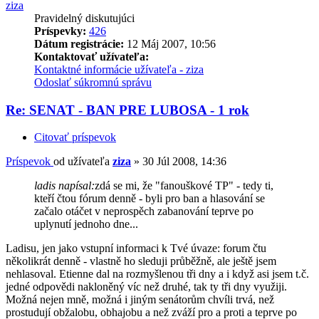
ziza
Pravidelný diskutujúci
Príspevky:
426
Dátum registrácie:
12 Máj 2007, 10:56
Kontaktovať užívateľa:
Kontaktné informácie užívateľa - ziza
Odoslať súkromnú správu
Re: SENAT - BAN PRE LUBOSA - 1 rok
Citovať príspevok
Príspevok
od užívateľa
ziza
»
30 Júl 2008, 14:36
ladis napísal:
zdá se mi, že "fanouškové TP" - tedy ti,
kteří čtou fórum denně - byli pro ban a hlasování se
začalo otáčet v neprospěch zabanování teprve po
uplynutí jednoho dne...
Ladisu, jen jako vstupní informaci k Tvé úvaze: forum čtu
několikrát denně - vlastně ho sleduji průběžně, ale ještě jsem
nehlasoval. Etienne dal na rozmyšlenou tři dny a i když asi jsem t.č.
jedné odpovědi nakloněný víc než druhé, tak ty tři dny využiji.
Možná nejen mně, možná i jiným senátorům chvíli trvá, než
prostudují obžalobu, obhajobu a než zváží pro a proti a teprve po