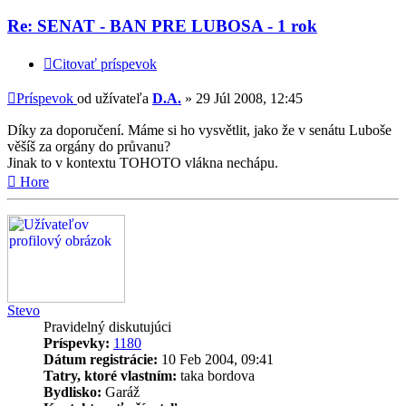
Re: SENAT - BAN PRE LUBOSA - 1 rok
Citovať príspevok
Príspevok
od užívateľa
D.A.
»
29 Júl 2008, 12:45
Díky za doporučení. Máme si ho vysvětlit, jako že v senátu Luboše
věšíš za orgány do průvanu?
Jinak to v kontextu TOHOTO vlákna nechápu.
Hore
Stevo
Pravidelný diskutujúci
Príspevky:
1180
Dátum registrácie:
10 Feb 2004, 09:41
Tatry, ktoré vlastním:
taka bordova
Bydlisko:
Garáž