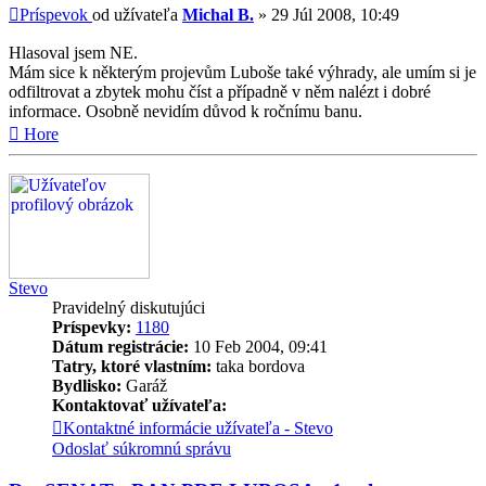
Príspevok
od užívateľa
Michal B.
»
29 Júl 2008, 10:49
Hlasoval jsem NE.
Mám sice k některým projevům Luboše také výhrady, ale umím si je
odfiltrovat a zbytek mohu číst a případně v něm nalézt i dobré
informace. Osobně nevidím důvod k ročnímu banu.
Hore
Stevo
Pravidelný diskutujúci
Príspevky:
1180
Dátum registrácie:
10 Feb 2004, 09:41
Tatry, ktoré vlastním:
taka bordova
Bydlisko:
Garáž
Kontaktovať užívateľa:
Kontaktné informácie užívateľa - Stevo
Odoslať súkromnú správu