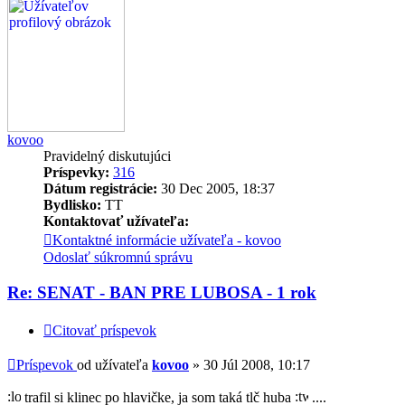
kovoo
Pravidelný diskutujúci
Príspevky:
316
Dátum registrácie:
30 Dec 2005, 18:37
Bydlisko:
TT
Kontaktovať užívateľa:
Kontaktné informácie užívateľa - kovoo
Odoslať súkromnú správu
Re: SENAT - BAN PRE LUBOSA - 1 rok
Citovať príspevok
Príspevok
od užívateľa
kovoo
»
30 Júl 2008, 10:17
trafil si klinec po hlavičke, ja som taká tlč huba
....