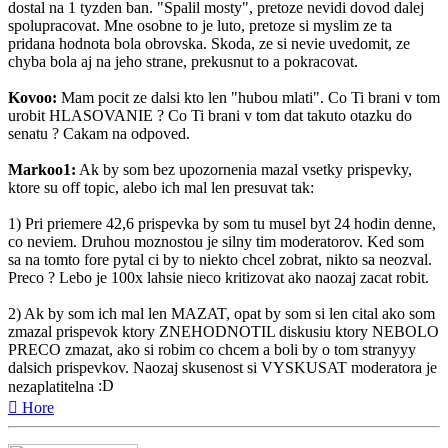
dostal na 1 tyzden ban. "Spalil mosty", pretoze nevidi dovod dalej
spolupracovat. Mne osobne to je luto, pretoze si myslim ze ta
pridana hodnota bola obrovska. Skoda, ze si nevie uvedomit, ze
chyba bola aj na jeho strane, prekusnut to a pokracovat.
Kovoo:
Mam pocit ze dalsi kto len "hubou mlati". Co Ti brani v tom
urobit HLASOVANIE ? Co Ti brani v tom dat takuto otazku do
senatu ? Cakam na odpoved.
Markoo1:
Ak by som bez upozornenia mazal vsetky prispevky,
ktore su off topic, alebo ich mal len presuvat tak:
1) Pri priemere 42,6 prispevka by som tu musel byt 24 hodin denne,
co neviem. Druhou moznostou je silny tim moderatorov. Ked som
sa na tomto fore pytal ci by to niekto chcel zobrat, nikto sa neozval.
Preco ? Lebo je 100x lahsie nieco kritizovat ako naozaj zacat robit.
2) Ak by som ich mal len MAZAT, opat by som si len cital ako som
zmazal prispevok ktory ZNEHODNOTIL diskusiu ktory NEBOLO
PRECO zmazat, ako si robim co chcem a boli by o tom stranyyy
dalsich prispevkov. Naozaj skusenost si VYSKUSAT moderatora je
nezaplatitelna
Hore