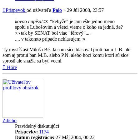
Príspevok
od užívateľa
Palo
»
29 Júl 2008, 23:57
kovoo napísal:
"kebyže" je tam ešte jedno meno
spolu s Lubošovim a všetci vieme o koho sa jedná, že?
tak by SENAT bol viac "férový"....
.... v takomto prípade nehlasujem
Ty myslíš asi Miloša Bé. Ja som síce hlasoval proti banu L.B. ale
som aj protui ban M.B. alebo P.N. alebo hoci komu ktorí sú síce
sprostí ale snažia sa byť vecní.
Hore
Zdicho
Pravidelný diskutujúci
Príspevky:
1174
Dátum registrácie:
27 Máj 2004, 00:22