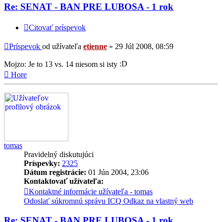
Re: SENAT - BAN PRE LUBOSA - 1 rok
Citovať príspevok
Príspevok
od užívateľa
etienne
»
29 Júl 2008, 08:59
Mojzo: Je to 13 vs. 14 niesom si isty
Hore
tomas
Pravidelný diskutujúci
Príspevky:
2325
Dátum registrácie:
01 Jún 2004, 23:06
Kontaktovať užívateľa:
Kontaktné informácie užívateľa - tomas
Odoslať súkromnú správu
ICQ
Odkaz na vlastný web
Re: SENAT - BAN PRE LUBOSA - 1 rok