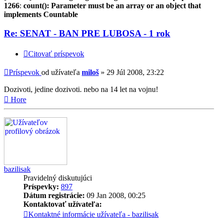
1266
:
count(): Parameter must be an array or an object that
implements Countable
Re: SENAT - BAN PRE LUBOSA - 1 rok
Citovať príspevok
Príspevok
od užívateľa
miloš
»
29 Júl 2008, 23:22
Dozivoti, jedine dozivoti. nebo na 14 let na vojnu!
Hore
bazilisak
Pravidelný diskutujúci
Príspevky:
897
Dátum registrácie:
09 Jan 2008, 00:25
Kontaktovať užívateľa:
Kontaktné informácie užívateľa - bazilisak