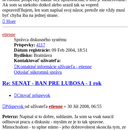
Ak som sa niekoho dotkol alebo urazil tak sa vopred
ospravedľňujem, len som napísal svoj názor, pretože nie vždy musí
byť chyba iba na jednej strane.
Hore
etienne
Správca diskusného systému
Príspevky:
4117
Dátum registrácie:
09 Feb 2004, 18:51
Bydlisko:
Bratislava
Kontaktovať užívateľa:
Kontaktné informácie užívateľa - etienne
Odoslať súkromnú správu
Re: SENAT - BAN PRE LUBOSA - 1 rok
Citovať príspevok
Príspevok
od užívateľa
etienne
»
30 Júl 2008, 06:55
Peterzz:
Napisal si to dobre, suhlasim. Ja som sa vsak naucil
odlisovat pracu a diskusiu - myslim ze je to tak spravne.
Mimochodom - to uplne mimo - jeho dobrovolnost skoncila tym, ze