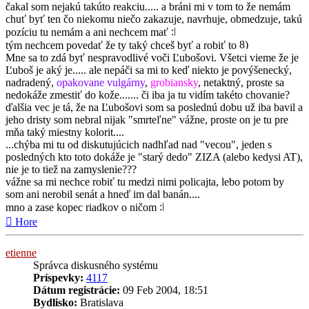
čakal som nejakú takúto reakciu..... a bráni mi v tom to že nemám
chuť byť ten čo niekomu niečo zakazuje, navrhuje, obmedzuje, takú
pozíciu tu nemám a ani nechcem mať
tým nechcem povedať že ty taký chceš byť a robiť to
Mne sa to zdá byť nespravodlivé voči Ľubošovi. Všetci vieme že je
Ľuboš je aký je..... ale nepáči sa mi to keď niekto je povýšenecký,
nadradený,
opakovane vulgárny
,
grobiansky
, netaktný, proste sa
nedokáže zmestiť do kože....... či iba ja tu vidím takéto chovanie?
ďalšia vec je tá, že na Ľubošovi som sa poslednú dobu už iba bavil a
jeho dristy som nebral nijak "smrteľne" vážne, proste on je tu pre
mňa taký miestny kolorit....
...chýba mi tu od diskutujúcich nadhľad nad "vecou", jeden s
posledných kto toto dokáže je "starý dedo" ZIZA (alebo kedysi AT),
nie je to tiež na zamyslenie???
vážne sa mi nechce robiť tu medzi nimi policajta, lebo potom by
som ani nerobil senát a hneď im dal banán....
mno a zase kopec riadkov o ničom
Hore
etienne
Správca diskusného systému
Príspevky:
4117
Dátum registrácie:
09 Feb 2004, 18:51
Bydlisko:
Bratislava