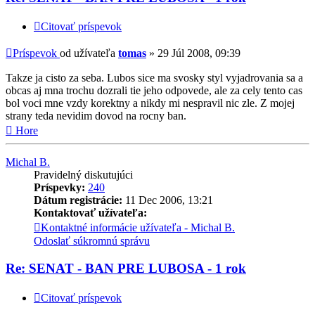
Citovať príspevok
Príspevok
od užívateľa
tomas
»
29 Júl 2008, 09:39
Takze ja cisto za seba. Lubos sice ma svosky styl vyjadrovania sa a
obcas aj mna trochu dozrali tie jeho odpovede, ale za cely tento cas
bol voci mne vzdy korektny a nikdy mi nespravil nic zle. Z mojej
strany teda nevidim dovod na rocny ban.
Hore
Michal B.
Pravidelný diskutujúci
Príspevky:
240
Dátum registrácie:
11 Dec 2006, 13:21
Kontaktovať užívateľa:
Kontaktné informácie užívateľa - Michal B.
Odoslať súkromnú správu
Re: SENAT - BAN PRE LUBOSA - 1 rok
Citovať príspevok