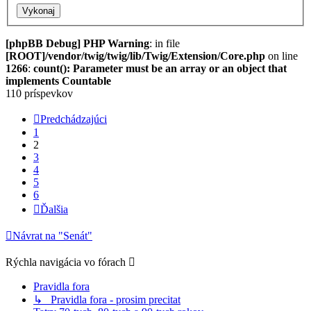
[phpBB Debug] PHP Warning
: in file
[ROOT]/vendor/twig/twig/lib/Twig/Extension/Core.php
on line
1266
:
count(): Parameter must be an array or an object that
implements Countable
110 príspevkov
Predchádzajúci
1
2
3
4
5
6
Ďalšia
Návrat na "Senát"
Rýchla navigácia vo fórach
Pravidla fora
↳ Pravidla fora - prosim precitat