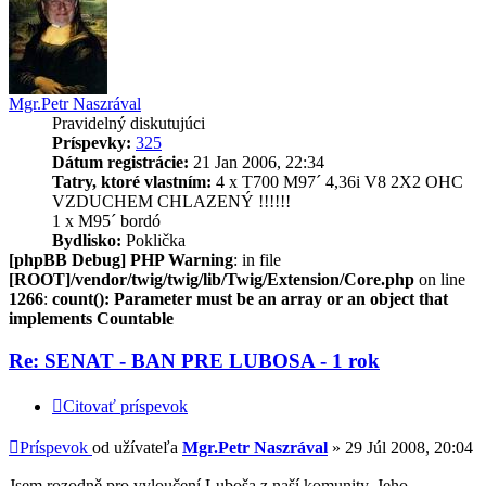
Mgr.Petr Naszrával
Pravidelný diskutujúci
Príspevky:
325
Dátum registrácie:
21 Jan 2006, 22:34
Tatry, ktoré vlastním:
4 x T700 M97´ 4,36i V8 2X2 OHC
VZDUCHEM CHLAZENÝ !!!!!!
1 x M95´ bordó
Bydlisko:
Poklička
[phpBB Debug] PHP Warning
: in file
[ROOT]/vendor/twig/twig/lib/Twig/Extension/Core.php
on line
1266
:
count(): Parameter must be an array or an object that
implements Countable
Re: SENAT - BAN PRE LUBOSA - 1 rok
Citovať príspevok
Príspevok
od užívateľa
Mgr.Petr Naszrával
»
29 Júl 2008, 20:04
Jsem rozodně pro vyloučení Luboša z naší komunity. Jeho