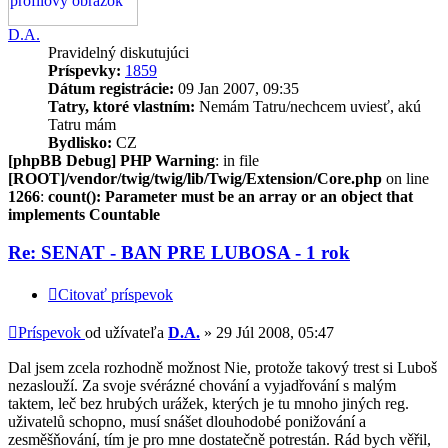
D.A.
Pravidelný diskutujúci
Príspevky:
1859
Dátum registrácie:
09 Jan 2007, 09:35
Tatry, ktoré vlastním:
Nemám Tatru/nechcem uviesť, akú
Tatru mám
Bydlisko:
CZ
[phpBB Debug] PHP Warning
: in file
[ROOT]/vendor/twig/twig/lib/Twig/Extension/Core.php
on line
1266
:
count(): Parameter must be an array or an object that
implements Countable
Re: SENAT - BAN PRE LUBOSA - 1 rok
Citovať príspevok
Príspevok
od užívateľa
D.A.
»
29 Júl 2008, 05:47
Dal jsem zcela rozhodně možnost Nie, protože takový trest si Luboš
nezaslouží. Za svoje svérázné chování a vyjadřování s malým
taktem, leč bez hrubých urážek, kterých je tu mnoho jiných reg.
uživatelů schopno, musí snášet dlouhodobé ponižování a
zesměšňování, tím je pro mne dostatečně potrestán. Rád bych věřil,