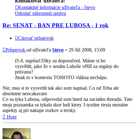
Kontaktovať užívateľa:
Kontaktné informácie užívateľa - Stevo
Odoslať súkromnú správu
Re: SENAT - BAN PRE LUBOSA - 1 rok
Citovať príspevok
Príspevok
od užívateľa
Stevo
»
29 Júl 2008, 15:09
D.A. napísal:
Díky za doporučení. Máme si ho
vysvětlit, jako že v senátu Luboše věšíš za orgány do
průvanu?
Jinak to v kontextu TOHOTO vlákna nechápu.
Nie, mas si to vysvetlit tak ako som napisal. Co od Teba ale
absolutne neocakavam
Co sa tyka Lubosa, odpovedal som hned na zaciatku threadu. Tato
moja poznamka sa tykala skor ludi ktory 3 tyzdne riesia moralne
aspekty aj pri nakupe rozkov a tresky.
Hore