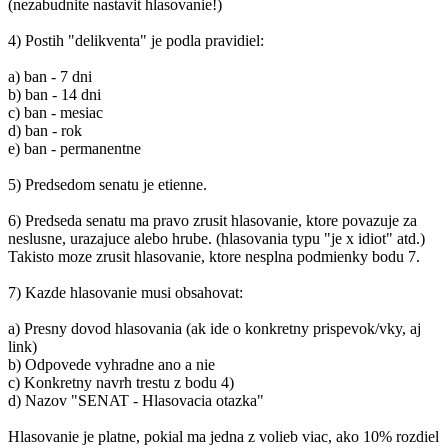
(nezabudnite nastavit hlasovanie!)
4) Postih "delikventa" je podla pravidiel:
a) ban - 7 dni
b) ban - 14 dni
c) ban - mesiac
d) ban - rok
e) ban - permanentne
5) Predsedom senatu je etienne.
6) Predseda senatu ma pravo zrusit hlasovanie, ktore povazuje za
neslusne, urazajuce alebo hrube. (hlasovania typu "je x idiot" atd.)
Takisto moze zrusit hlasovanie, ktore nesplna podmienky bodu 7.
7) Kazde hlasovanie musi obsahovat:
a) Presny dovod hlasovania (ak ide o konkretny prispevok/vky, aj
link)
b) Odpovede vyhradne ano a nie
c) Konkretny navrh trestu z bodu 4)
d) Nazov "SENAT - Hlasovacia otazka"
Hlasovanie je platne, pokial ma jedna z volieb viac, ako 10% rozdiel