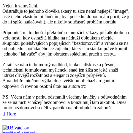
Nejen k zamyšlení.
Odstraňuje to jednoho člověka (který tu sice nemá nejlepší "image",
jistě i jeho vlastním přičiněním, byť poslední dobou mám pocit, že je
do ní spíše natlačován), ale nikoliv současný problém portálu.
Připomíná mi to dnešní překotně se množící zákazy pití alkoholu na
veřejnosti, kdy ostražitá hlídka na nádraží obloukem obejde
skupinku polehávajících popíjejících "bezdomovců" a vrhnou se na
od pohledu spořádaného cestujícího, který si u stánku právě koupil
jednoho "lahváče" aby jím obratem spláchnul prach z cesty...
Ztratil se nám tu humorný nadhled, lehkost diskuse a přesné,
technicistní formulování myšlenek, snad jen žíža se ještě snaží
udržet dřívější rozšafnost a eleganci zdejších příspěvků.
A na dobře míněnou výtku dnes většinou přichází arogantní
odpověď či rovnou osobní útok na autora
P.S. Včera nám v parku odstranili všechny lavičky s odůvodněním,
že se na nich scházejí bezdomovci a konzumují tam alkohol. Dnes
proto bezdomovci seděli v parčíku na obrubnících záhonů...
Hore