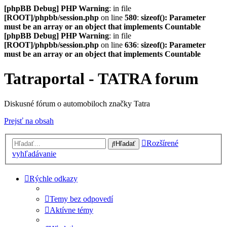
[phpBB Debug] PHP Warning
: in file
[ROOT]/phpbb/session.php
on line
580
:
sizeof(): Parameter
must be an array or an object that implements Countable
[phpBB Debug] PHP Warning
: in file
[ROOT]/phpbb/session.php
on line
636
:
sizeof(): Parameter
must be an array or an object that implements Countable
Tatraportal - TATRA forum
Diskusné fórum o automobiloch značky Tatra
Prejsť na obsah
Rozšírené
Hľadať
vyhľadávanie
Rýchle odkazy
Temy bez odpovedí
Aktívne témy