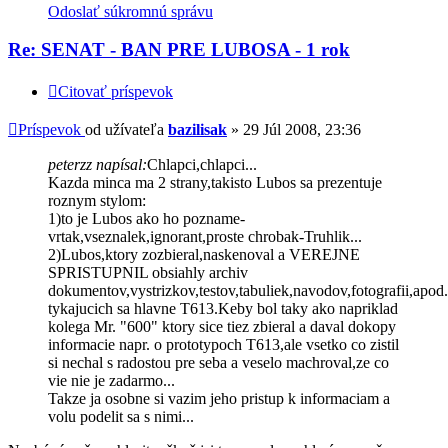
Odoslať súkromnú správu
Re: SENAT - BAN PRE LUBOSA - 1 rok
Citovať príspevok
Príspevok
od užívateľa
bazilisak
»
29 Júl 2008, 23:36
peterzz napísal:
Chlapci,chlapci...
Kazda minca ma 2 strany,takisto Lubos sa prezentuje
roznym stylom:
1)to je Lubos ako ho pozname-
vrtak,vseznalek,ignorant,proste chrobak-Truhlik...
2)Lubos,ktory zozbieral,naskenoval a VEREJNE
SPRISTUPNIL obsiahly archiv
dokumentov,vystrizkov,testov,tabuliek,navodov,fotografii,apod.
tykajucich sa hlavne T613.Keby bol taky ako napriklad
kolega Mr. "600" ktory sice tiez zbieral a daval dokopy
informacie napr. o prototypoch T613,ale vsetko co zistil
si nechal s radostou pre seba a veselo machroval,ze co
vie nie je zadarmo...
Takze ja osobne si vazim jeho pristup k informaciam a
volu podelit sa s nimi...