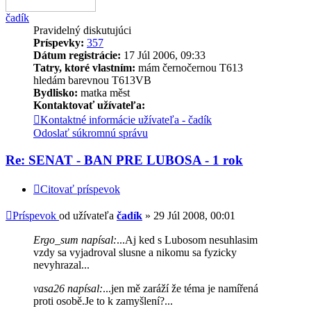
čadík
Pravidelný diskutujúci
Príspevky:
357
Dátum registrácie:
17 Júl 2006, 09:33
Tatry, ktoré vlastním:
mám černočernou T613
hledám barevnou T613VB
Bydlisko:
matka měst
Kontaktovať užívateľa:
Kontaktné informácie užívateľa - čadík
Odoslať súkromnú správu
Re: SENAT - BAN PRE LUBOSA - 1 rok
Citovať príspevok
Príspevok
od užívateľa
čadík
»
29 Júl 2008, 00:01
Ergo_sum napísal:
...Aj ked s Lubosom nesuhlasim
vzdy sa vyjadroval slusne a nikomu sa fyzicky
nevyhrazal...
vasa26 napísal:
...jen mě zaráží že téma je namířená
proti osobě.Je to k zamyšlení?...