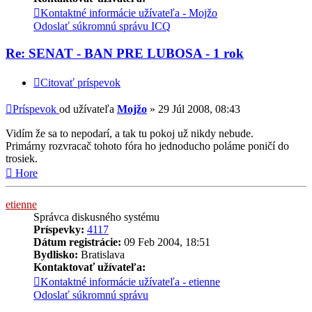
Kontaktné informácie užívateľa - Mojžo
Odoslať súkromnú správu
ICQ
Re: SENAT - BAN PRE LUBOSA - 1 rok
Citovať príspevok
Príspevok
od užívateľa
Mojžo
»
29 Júl 2008, 08:43
Vidím že sa to nepodarí, a tak tu pokoj už nikdy nebude.
Primárny rozvracač tohoto fóra ho jednoducho poláme poničí do
trosiek.
Hore
etienne
Správca diskusného systému
Príspevky:
4117
Dátum registrácie:
09 Feb 2004, 18:51
Bydlisko:
Bratislava
Kontaktovať užívateľa:
Kontaktné informácie užívateľa - etienne
Odoslať súkromnú správu