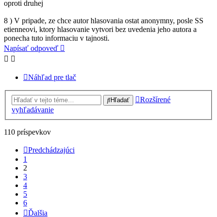
oproti druhej
8 ) V pripade, ze chce autor hlasovania ostat anonymny, posle SS
etienneovi, ktory hlasovanie vytvori bez uvedenia jeho autora a
ponecha tuto informaciu v tajnosti.
Napísať odpoveď
Náhľad pre tlač
Rozšírené
Hľadať
vyhľadávanie
110 príspevkov
Predchádzajúci
1
2
3
4
5
6
Ďalšia