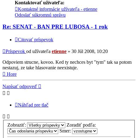
Kontaktovať užívateľa:
Kontaktné informácie užívateľa - etienne
Odoslať súkromnú správu
Re: SENAT - BAN PRE LUBOSA - 1 rok
Citovať príspevok
Príspevok
od užívateľa
etienne
»
30 Júl 2008, 10:20
Odpoviem strucne, kovoo. Ked ty nechces byt "tym" tak sa potom
nestazuj, ze take hlasovanie neexistuje.
Hore
Napísať odpoveď
Náhľad pre tlač
Zobraziť:
Zoradiť podľa:
Smer: