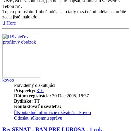
Nezbývá než souhlasit, pěkně jsi to napsal, souhlasím ve všem s
Tebou
.
To, co pro ostatní Luboš udělal - to tady mezi námi udělal asi určitě
zcela jistě málokdo .
Hore
kovoo
Pravidelný diskutujúci
Príspevky:
316
Dátum registrácie:
30 Dec 2005, 18:37
Bydlisko:
TT
Kontaktovať užívateľa:
Kontaktné informácie užívateľa - kovoo
Odoslať súkromnú správu
Re: SENAT - BAN PRE LUBOSA - 1 rok