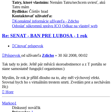
Tatry, ktoré vlastním:
Nemám Tatru/nechcem uviesť, akú
Tatru mám
Bydlisko:
Čórtův hrad
Kontaktovať užívateľa:
Kontaktné informácie užívateľa - Zdicho
Odoslať súkromnú správu
ICQ
Odkaz na vlastný web
Re: SENAT - BAN PRE LUBOSA - 1 rok
Citovať príspevok
Príspevok
od užívateľa
Zdicho
»
30 Júl 2008, 00:02
Tak tady to jede. Ještě pár měsíců skoroabstinence a z T portálu se
stane samostatně fungující organismus:)
Myslím, že rok je příliš dlouho na to, aby měl výchovný efekt.
Srovnal bych ho s virtuálním trestem smrti. Zvedám prst a nechávám
žít;)
Hore
Markoo1
Diskusný nováčik