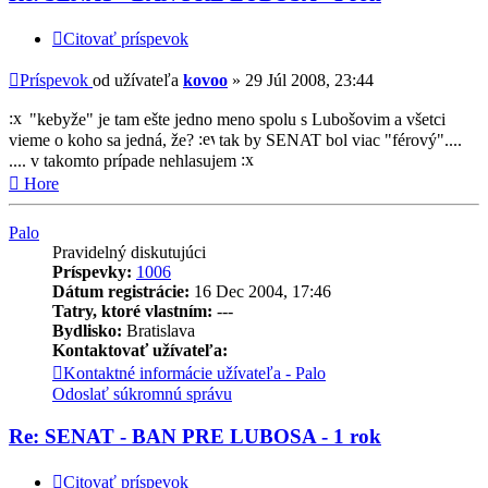
Citovať príspevok
Príspevok
od užívateľa
kovoo
»
29 Júl 2008, 23:44
"kebyže" je tam ešte jedno meno spolu s Lubošovim a všetci
vieme o koho sa jedná, že?
tak by SENAT bol viac "férový"....
.... v takomto prípade nehlasujem
Hore
Palo
Pravidelný diskutujúci
Príspevky:
1006
Dátum registrácie:
16 Dec 2004, 17:46
Tatry, ktoré vlastním:
---
Bydlisko:
Bratislava
Kontaktovať užívateľa:
Kontaktné informácie užívateľa - Palo
Odoslať súkromnú správu
Re: SENAT - BAN PRE LUBOSA - 1 rok
Citovať príspevok