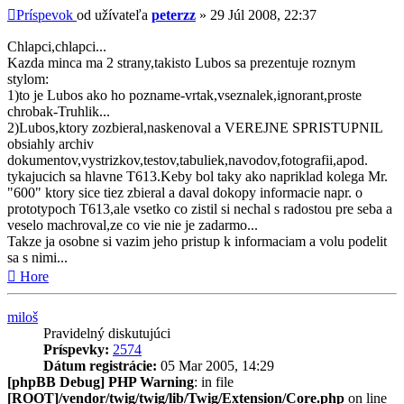
Príspevok
od užívateľa
peterzz
»
29 Júl 2008, 22:37
Chlapci,chlapci...
Kazda minca ma 2 strany,takisto Lubos sa prezentuje roznym
stylom:
1)to je Lubos ako ho pozname-vrtak,vseznalek,ignorant,proste
chrobak-Truhlik...
2)Lubos,ktory zozbieral,naskenoval a VEREJNE SPRISTUPNIL
obsiahly archiv
dokumentov,vystrizkov,testov,tabuliek,navodov,fotografii,apod.
tykajucich sa hlavne T613.Keby bol taky ako napriklad kolega Mr.
"600" ktory sice tiez zbieral a daval dokopy informacie napr. o
prototypoch T613,ale vsetko co zistil si nechal s radostou pre seba a
veselo machroval,ze co vie nie je zadarmo...
Takze ja osobne si vazim jeho pristup k informaciam a volu podelit
sa s nimi...
Hore
miloš
Pravidelný diskutujúci
Príspevky:
2574
Dátum registrácie:
05 Mar 2005, 14:29
[phpBB Debug] PHP Warning
: in file
[ROOT]/vendor/twig/twig/lib/Twig/Extension/Core.php
on line