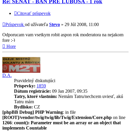
Re: SENAT - BAN PRE LUBOSA - 1 rok
Citovať príspevok
Príspevok
od užívateľa
Stevo
»
29 Júl 2008, 11:00
Odporucam vam vsetkym robit aspon rok moderatora na nejakom
fore
Hore
D.A.
Pravidelný diskutujúci
Príspevky:
1859
Dátum registrácie:
09 Jan 2007, 09:35
Tatry, ktoré vlastním:
Nemám Tatru/nechcem uviesť, akú
Tatru mám
Bydlisko:
CZ
[phpBB Debug] PHP Warning
: in file
[ROOT]/vendor/twig/twig/lib/Twig/Extension/Core.php
on line
1266
:
count(): Parameter must be an array or an object that
implements Countable