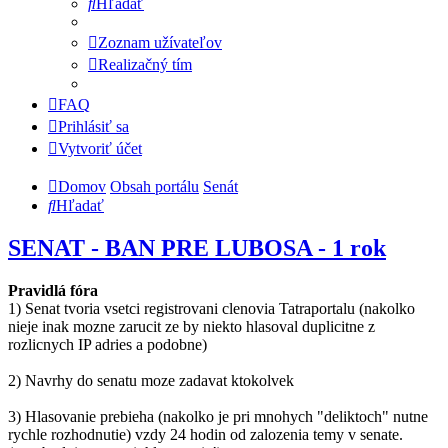
Hľadať
Zoznam užívateľov
Realizačný tím
FAQ
Prihlásiť sa
Vytvoriť účet
Domov
Obsah portálu
Senát
Hľadať
SENAT - BAN PRE LUBOSA - 1 rok
Pravidlá fóra
1) Senat tvoria vsetci registrovani clenovia Tatraportalu (nakolko
nieje inak mozne zarucit ze by niekto hlasoval duplicitne z
rozlicnych IP adries a podobne)
2) Navrhy do senatu moze zadavat ktokolvek
3) Hlasovanie prebieha (nakolko je pri mnohych "deliktoch" nutne
rychle rozhodnutie) vzdy 24 hodin od zalozenia temy v senate.