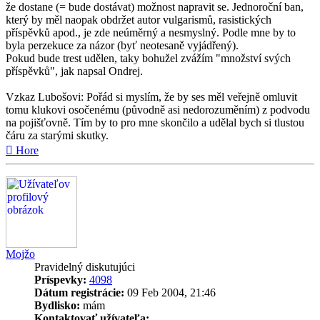
že dostane (= bude dostávat) možnost napravit se. Jednoroční ban,
který by měl naopak obdržet autor vulgarismů, rasistických
příspěvků apod., je zde neúměrný a nesmyslný. Podle mne by to
byla perzekuce za názor (byť neotesaně vyjádřený).
Pokud bude trest udělen, taky bohužel zvážím "množství svých
příspěvků", jak napsal Ondrej.
Vzkaz Lubošovi: Pořád si myslím, že by ses měl veřejně omluvit
tomu klukovi osočenému (původně asi nedorozuměním) z podvodu
na pojišťovně. Tím by to pro mne skončilo a udělal bych si tlustou
čáru za starými skutky.
Hore
Mojžo
Pravidelný diskutujúci
Príspevky:
4098
Dátum registrácie:
09 Feb 2004, 21:46
Bydlisko:
mám
Kontaktovať užívateľa: