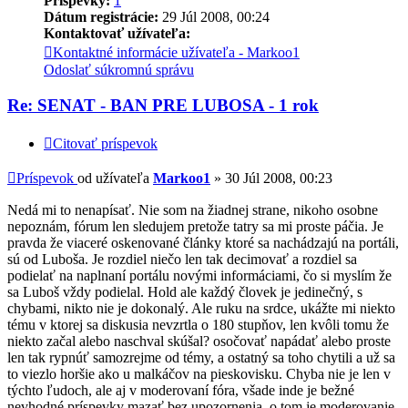
Príspevky:
1
Dátum registrácie:
29 Júl 2008, 00:24
Kontaktovať užívateľa:
Kontaktné informácie užívateľa - Markoo1
Odoslať súkromnú správu
Re: SENAT - BAN PRE LUBOSA - 1 rok
Citovať príspevok
Príspevok
od užívateľa
Markoo1
»
30 Júl 2008, 00:23
Nedá mi to nenapísať. Nie som na žiadnej strane, nikoho osobne
nepoznám, fórum len sledujem pretože tatry sa mi proste páčia. Je
pravda že viaceré oskenované články ktoré sa nachádzajú na portáli,
sú od Luboša. Je rozdiel niečo len tak decimovať a rozdiel sa
podielať na naplnaní portálu novými informáciami, čo si myslím že
sa Luboš vždy podielal. Hold ale každý človek je jedinečný, s
chybami, nikto nie je dokonalý. Ale ruku na srdce, ukážte mi niekto
tému v ktorej sa diskusia nevzrtla o 180 stupňov, len kvôli tomu že
niekto začal alebo naschval skúšal? osočovať napádať alebo proste
len tak rypnúť samozrejme od témy, a ostatný sa toho chytili a už sa
to viezlo horšie ako u malkáčov na pieskovisku. Chyba nie je len v
týchto ľudoch, ale aj v moderovaní fóra, všade inde je bežné
nevhodné príspevky mazať bez upozornenia, o tom je moderovanie.