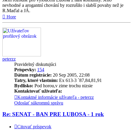
nevhodné a arogantní chování by rozrušilo i slabší povahy než je
R.Maďal a JÁ.
Hore
peterzz
Pravidelný diskutujúci
Príspevky:
154
Dátum registrácie:
20 Sep 2005, 22:08
Tatry, ktoré vlastním:
Ex 613-3 `87,84,81,91
Bydlisko:
Pod horou,v zime trochu nizsie
Kontaktovať užívateľa:
Kontaktné informácie užívateľa - peterzz
Odoslať súkromnú správu
Re: SENAT - BAN PRE LUBOSA - 1 rok
Citovať príspevok