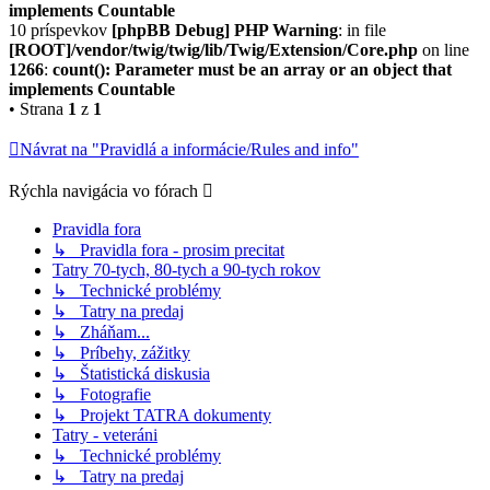
implements Countable
10 príspevkov
[phpBB Debug] PHP Warning
: in file
[ROOT]/vendor/twig/twig/lib/Twig/Extension/Core.php
on line
1266
:
count(): Parameter must be an array or an object that
implements Countable
• Strana
1
z
1
Návrat na "Pravidlá a informácie/Rules and info"
Rýchla navigácia vo fórach
Pravidla fora
↳ Pravidla fora - prosim precitat
Tatry 70-tych, 80-tych a 90-tych rokov
↳ Technické problémy
↳ Tatry na predaj
↳ Zháňam...
↳ Príbehy, zážitky
↳ Štatistická diskusia
↳ Fotografie
↳ Projekt TATRA dokumenty
Tatry - veteráni
↳ Technické problémy
↳ Tatry na predaj