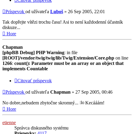
Citovať príspevok
Príspevok
od užívateľa
Luboš
»
26 Sep 2005, 22:01
Tak dopřejte vítězi trochu času! Asi to není každodenní účastník
diskuze...
Hore
Chapman
[phpBB Debug] PHP Warning
: in file
[ROOT]/vendor/twig/twig/lib/Twig/Extension/Core.php
on line
1266
:
count(): Parameter must be an array or an object that
implements Countable
Citovať príspevok
Príspevok
od užívateľa
Chapman
»
27 Sep 2005, 00:46
No dobre,nebudem zbytočne skromný...
Kecááám!
Hore
etienne
Správca diskusného systému
Príspevky:
4117