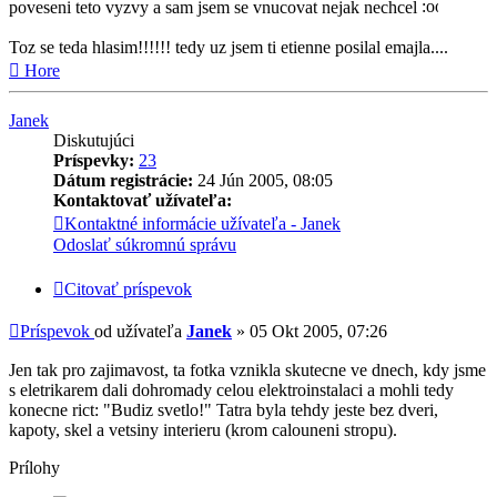
poveseni teto vyzvy a sam jsem se vnucovat nejak nechcel
Toz se teda hlasim!!!!!! tedy uz jsem ti etienne posilal emajla....
Hore
Janek
Diskutujúci
Príspevky:
23
Dátum registrácie:
24 Jún 2005, 08:05
Kontaktovať užívateľa:
Kontaktné informácie užívateľa - Janek
Odoslať súkromnú správu
Citovať príspevok
Príspevok
od užívateľa
Janek
»
05 Okt 2005, 07:26
Jen tak pro zajimavost, ta fotka vznikla skutecne ve dnech, kdy jsme
s eletrikarem dali dohromady celou elektroinstalaci a mohli tedy
konecne rict: "Budiz svetlo!" Tatra byla tehdy jeste bez dveri,
kapoty, skel a vetsiny interieru (krom calouneni stropu).
Prílohy