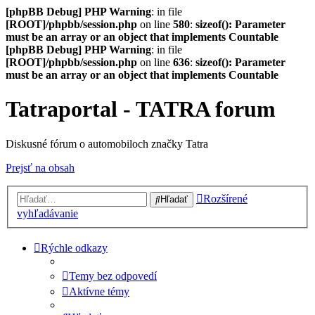
[phpBB Debug] PHP Warning
: in file
[ROOT]/phpbb/session.php
on line
580
:
sizeof(): Parameter
must be an array or an object that implements Countable
[phpBB Debug] PHP Warning
: in file
[ROOT]/phpbb/session.php
on line
636
:
sizeof(): Parameter
must be an array or an object that implements Countable
Tatraportal - TATRA forum
Diskusné fórum o automobiloch značky Tatra
Prejsť na obsah
Rozšírené
Hľadať
vyhľadávanie
Rýchle odkazy
Temy bez odpovedí
Aktívne témy