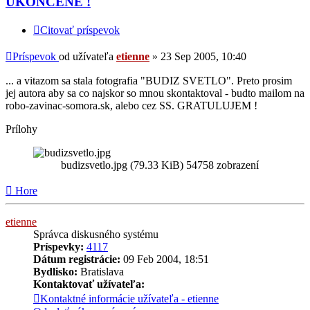
UKONCENE !
Citovať príspevok
Príspevok
od užívateľa
etienne
»
23 Sep 2005, 10:40
... a vitazom sa stala fotografia "BUDIZ SVETLO". Preto prosim
jej autora aby sa co najskor so mnou skontaktoval - budto mailom na
robo-zavinac-somora.sk, alebo cez SS. GRATULUJEM !
Prílohy
budizsvetlo.jpg (79.33 KiB) 54758 zobrazení
Hore
etienne
Správca diskusného systému
Príspevky:
4117
Dátum registrácie:
09 Feb 2004, 18:51
Bydlisko:
Bratislava
Kontaktovať užívateľa:
Kontaktné informácie užívateľa - etienne