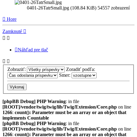
0401-26TatrSmall.jpg (108.84 KiB) 54557 zobrazení
Hore
Zamknuté
Náhľad pre tlač
Zobraziť:
Zoradiť podľa:
Smer:
[phpBB Debug] PHP Warning
: in file
[ROOT]/vendor/twig/twig/lib/Twig/Extension/Core.php
on line
1266
:
count(): Parameter must be an array or an object that
implements Countable
[phpBB Debug] PHP Warning
: in file
[ROOT]/vendor/twig/twig/lib/Twig/Extension/Core.php
on line
1266
:
count(): Parameter must be an array or an object that