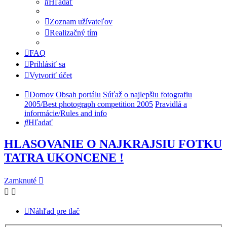
Hľadať
Zoznam užívateľov
Realizačný tím
FAQ
Prihlásiť sa
Vytvoriť účet
Domov
Obsah portálu
Súťaž o najlepšiu fotografiu
2005/Best photograph competition 2005
Pravidlá a
informácie/Rules and info
Hľadať
HLASOVANIE O NAJKRAJSIU FOTKU
TATRA UKONCENE !
Zamknuté
Náhľad pre tlač