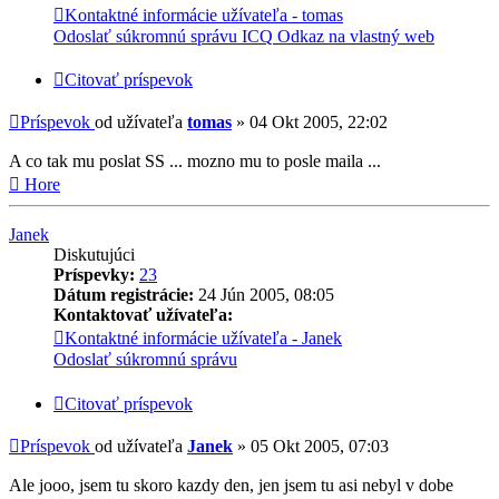
Kontaktné informácie užívateľa - tomas
Odoslať súkromnú správu
ICQ
Odkaz na vlastný web
Citovať príspevok
Príspevok
od užívateľa
tomas
»
04 Okt 2005, 22:02
A co tak mu poslat SS ... mozno mu to posle maila ...
Hore
Janek
Diskutujúci
Príspevky:
23
Dátum registrácie:
24 Jún 2005, 08:05
Kontaktovať užívateľa:
Kontaktné informácie užívateľa - Janek
Odoslať súkromnú správu
Citovať príspevok
Príspevok
od užívateľa
Janek
»
05 Okt 2005, 07:03
Ale jooo, jsem tu skoro kazdy den, jen jsem tu asi nebyl v dobe