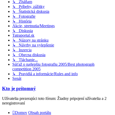
↳ Zháňam
↳ Príbehy, zážitky
↳ Štatistická diskusia
↳ Fotografie
↳ História
Akcie, stretnutia/Meetings
↳ Diskusia
Tatraportal.sk
↳ Názory na stránku
↳ Návrhy na vylepšenie
↳ Inzercia
↳ Obecna diskusia
↳ Tláchanie...
Súťaž o najlepšiu fotografiu 2005/Best photograph
competition 2005
↳ Pravidlá a informácie/Rules and info
Senát
Kto je prítomný
Užívatelia prezerajúci toto fórum: Žiadny pripojení užívatelia a 2
neregistrovaní
Domov
Obsah portálu