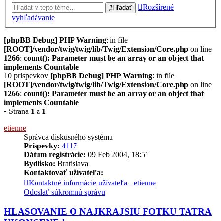
Rozšírené
Hľadať
vyhľadávanie
[phpBB Debug] PHP Warning
: in file
[ROOT]/vendor/twig/twig/lib/Twig/Extension/Core.php
on line
1266
:
count(): Parameter must be an array or an object that
implements Countable
10 príspevkov
[phpBB Debug] PHP Warning
: in file
[ROOT]/vendor/twig/twig/lib/Twig/Extension/Core.php
on line
1266
:
count(): Parameter must be an array or an object that
implements Countable
• Strana
1
z
1
etienne
Správca diskusného systému
Príspevky:
4117
Dátum registrácie:
09 Feb 2004, 18:51
Bydlisko:
Bratislava
Kontaktovať užívateľa:
Kontaktné informácie užívateľa - etienne
Odoslať súkromnú správu
HLASOVANIE O NAJKRAJSIU FOTKU TATRA