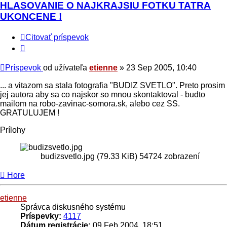
HLASOVANIE O NAJKRAJSIU FOTKU TATRA
UKONCENE !
Citovať príspevok
Príspevok
od užívateľa
etienne
»
23 Sep 2005, 10:40
... a vitazom sa stala fotografia "BUDIZ SVETLO". Preto prosim
jej autora aby sa co najskor so mnou skontaktoval - budto
mailom na robo-zavinac-somora.sk, alebo cez SS.
GRATULUJEM !
Prílohy
budizsvetlo.jpg (79.33 KiB) 54724 zobrazení
Hore
etienne
Správca diskusného systému
Príspevky:
4117
Dátum registrácie:
09 Feb 2004, 18:51