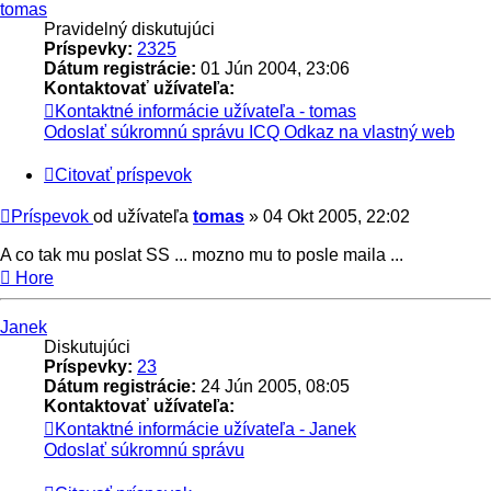
tomas
Pravidelný diskutujúci
Príspevky:
2325
Dátum registrácie:
01 Jún 2004, 23:06
Kontaktovať užívateľa:
Kontaktné informácie užívateľa - tomas
Odoslať súkromnú správu
ICQ
Odkaz na vlastný web
Citovať príspevok
Príspevok
od užívateľa
tomas
»
04 Okt 2005, 22:02
A co tak mu poslat SS ... mozno mu to posle maila ...
Hore
Janek
Diskutujúci
Príspevky:
23
Dátum registrácie:
24 Jún 2005, 08:05
Kontaktovať užívateľa:
Kontaktné informácie užívateľa - Janek
Odoslať súkromnú správu