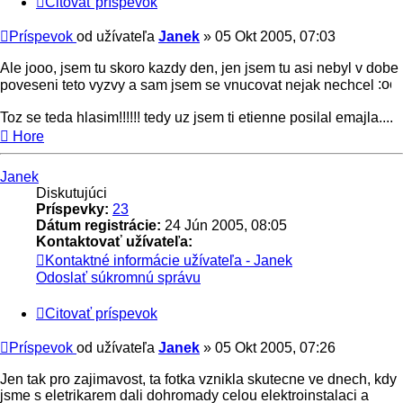
Citovať príspevok
Príspevok
od užívateľa
Janek
»
05 Okt 2005, 07:03
Ale jooo, jsem tu skoro kazdy den, jen jsem tu asi nebyl v dobe
poveseni teto vyzvy a sam jsem se vnucovat nejak nechcel
Toz se teda hlasim!!!!!! tedy uz jsem ti etienne posilal emajla....
Hore
Janek
Diskutujúci
Príspevky:
23
Dátum registrácie:
24 Jún 2005, 08:05
Kontaktovať užívateľa:
Kontaktné informácie užívateľa - Janek
Odoslať súkromnú správu
Citovať príspevok
Príspevok
od užívateľa
Janek
»
05 Okt 2005, 07:26
Jen tak pro zajimavost, ta fotka vznikla skutecne ve dnech, kdy
jsme s eletrikarem dali dohromady celou elektroinstalaci a