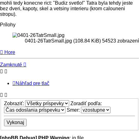
mohli tedy konecne rict: "Budiz svetlo!" Tatra byla tehdy jeste
bez dveri, kapoty, skel a vetsiny interieru (krom calouneni
stropu).
Prílohy
0401-26TatrSmall.jpg (108.84 KiB) 54523 zobrazení
Hore
Zamknuté
Náhľad pre tlač
Zobraziť:
Zoradiť podľa:
Smer:
[phpBB Debug] PHP Warning
: in file