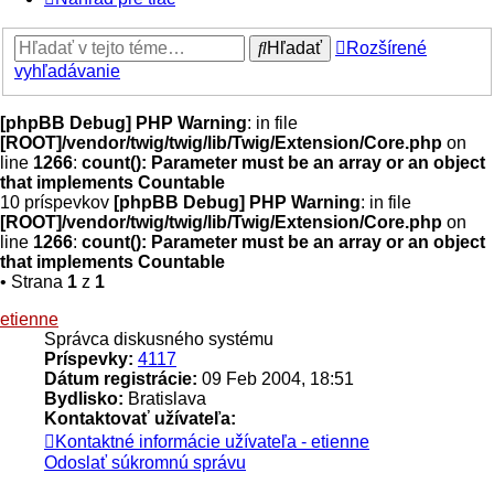
Hľadať
Rozšírené
vyhľadávanie
[phpBB Debug] PHP Warning
: in file
[ROOT]/vendor/twig/twig/lib/Twig/Extension/Core.php
on
line
1266
:
count(): Parameter must be an array or an object
that implements Countable
10 príspevkov
[phpBB Debug] PHP Warning
: in file
[ROOT]/vendor/twig/twig/lib/Twig/Extension/Core.php
on
line
1266
:
count(): Parameter must be an array or an object
that implements Countable
• Strana
1
z
1
etienne
Správca diskusného systému
Príspevky:
4117
Dátum registrácie:
09 Feb 2004, 18:51
Bydlisko:
Bratislava
Kontaktovať užívateľa:
Kontaktné informácie užívateľa - etienne
Odoslať súkromnú správu