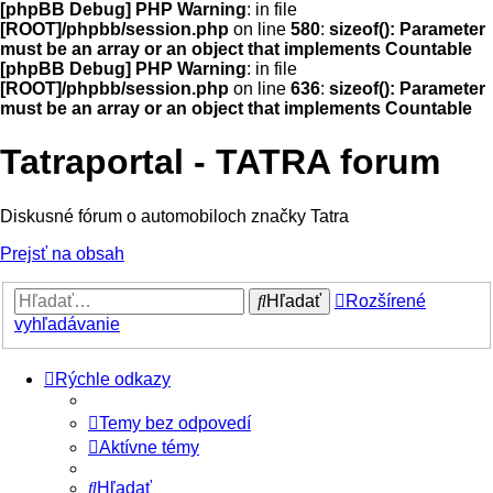
[phpBB Debug] PHP Warning
: in file
[ROOT]/phpbb/session.php
on line
580
:
sizeof(): Parameter
must be an array or an object that implements Countable
[phpBB Debug] PHP Warning
: in file
[ROOT]/phpbb/session.php
on line
636
:
sizeof(): Parameter
must be an array or an object that implements Countable
Tatraportal - TATRA forum
Diskusné fórum o automobiloch značky Tatra
Prejsť na obsah
Hľadať
Rozšírené
vyhľadávanie
Rýchle odkazy
Temy bez odpovedí
Aktívne témy
Hľadať