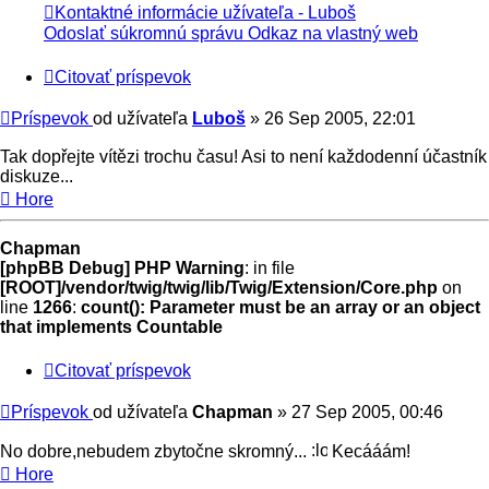
Kontaktné informácie užívateľa - Luboš
Odoslať súkromnú správu
Odkaz na vlastný web
Citovať príspevok
Príspevok
od užívateľa
Luboš
»
26 Sep 2005, 22:01
Tak dopřejte vítězi trochu času! Asi to není každodenní účastník
diskuze...
Hore
Chapman
[phpBB Debug] PHP Warning
: in file
[ROOT]/vendor/twig/twig/lib/Twig/Extension/Core.php
on
line
1266
:
count(): Parameter must be an array or an object
that implements Countable
Citovať príspevok
Príspevok
od užívateľa
Chapman
»
27 Sep 2005, 00:46
No dobre,nebudem zbytočne skromný...
Kecááám!
Hore