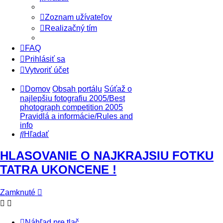
Zoznam užívateľov
Realizačný tím
FAQ
Prihlásiť sa
Vytvoriť účet
Domov
Obsah portálu
Súťaž o
najlepšiu fotografiu 2005/Best
photograph competition 2005
Pravidlá a informácie/Rules and
info
Hľadať
HLASOVANIE O NAJKRAJSIU FOTKU
TATRA UKONCENE !
Zamknuté
Náhľad pre tlač