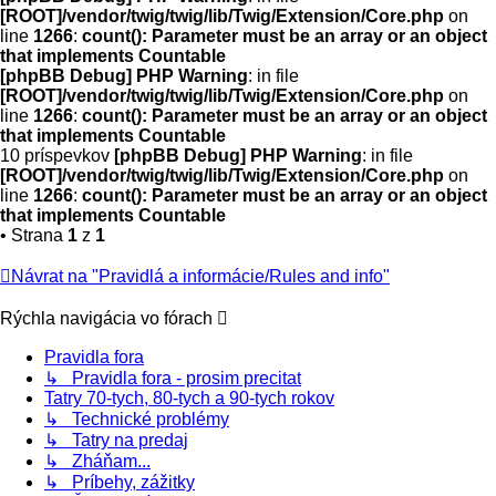
[ROOT]/vendor/twig/twig/lib/Twig/Extension/Core.php
on
line
1266
:
count(): Parameter must be an array or an object
that implements Countable
[phpBB Debug] PHP Warning
: in file
[ROOT]/vendor/twig/twig/lib/Twig/Extension/Core.php
on
line
1266
:
count(): Parameter must be an array or an object
that implements Countable
10 príspevkov
[phpBB Debug] PHP Warning
: in file
[ROOT]/vendor/twig/twig/lib/Twig/Extension/Core.php
on
line
1266
:
count(): Parameter must be an array or an object
that implements Countable
• Strana
1
z
1
Návrat na "Pravidlá a informácie/Rules and info"
Rýchla navigácia vo fórach
Pravidla fora
↳ Pravidla fora - prosim precitat
Tatry 70-tych, 80-tych a 90-tych rokov
↳ Technické problémy
↳ Tatry na predaj
↳ Zháňam...
↳ Príbehy, zážitky