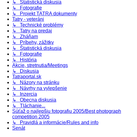
↳ Štatistická diskusia
↳ Fotografie
↳ Projekt TATRA dokumenty
Tatry - veteráni
↳ Technické problémy
↳ Tatry na predaj
↳ Zháňam
↳ Príbehy, zážitky
↳ Štatistická diskusia
↳ Fotografie
↳ História
Akcie, stretnutia/Meetings
↳ Diskusia
Tatraportal.sk
↳ Názory na stránku
↳ Návrhy na vylepšenie
↳ Inzercia
↳ Obecna diskusia
↳ Tláchanie...
Súťaž o najlepšiu fotografiu 2005/Best photograph
competition 2005
↳ Pravidlá a informácie/Rules and info
Senát