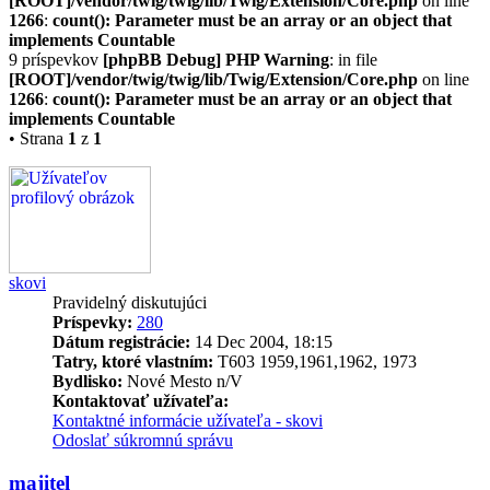
[ROOT]/vendor/twig/twig/lib/Twig/Extension/Core.php
on line
1266
:
count(): Parameter must be an array or an object that
implements Countable
9 príspevkov
[phpBB Debug] PHP Warning
: in file
[ROOT]/vendor/twig/twig/lib/Twig/Extension/Core.php
on line
1266
:
count(): Parameter must be an array or an object that
implements Countable
• Strana
1
z
1
skovi
Pravidelný diskutujúci
Príspevky:
280
Dátum registrácie:
14 Dec 2004, 18:15
Tatry, ktoré vlastním:
T603 1959,1961,1962, 1973
Bydlisko:
Nové Mesto n/V
Kontaktovať užívateľa:
Kontaktné informácie užívateľa - skovi
Odoslať súkromnú správu
majitel