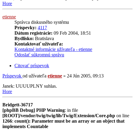
Hore
etienne
Správca diskusného systému
Príspevky:
4117
Dátum registrácie:
09 Feb 2004, 18:51
Bydlisko:
Bratislava
Kontaktovať užívateľa:
Kontaktné informácie užívateľa - etienne
Odoslať súkromnú správu
Citovať príspevok
Príspevok
od užívateľa
etienne
»
24 Jún 2005, 09:13
Janek: UUUUPLNY suhlas.
Hore
Bridgett-36717
[phpBB Debug] PHP Warning
: in file
[ROOT]/vendor/twig/twig/lib/Twig/Extension/Core.php
on line
1266
:
count(): Parameter must be an array or an object that
implements Countable