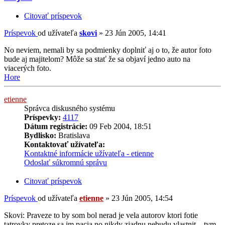
Citovať príspevok
Príspevok
od užívateľa
skovi
»
23 Jún 2005, 14:41
No neviem, nemali by sa podmienky doplniť aj o to, že autor foto
bude aj majitelom? Môže sa stať že sa objaví jedno auto na
viacerých foto.
Hore
etienne
Správca diskusného systému
Príspevky:
4117
Dátum registrácie:
09 Feb 2004, 18:51
Bydlisko:
Bratislava
Kontaktovať užívateľa:
Kontaktné informácie užívateľa - etienne
Odoslať súkromnú správu
Citovať príspevok
Príspevok
od užívateľa
etienne
»
23 Jún 2005, 14:54
Skovi: Praveze to by som bol nerad je vela autorov ktori fotie
tatrovky pretoze sa im pacia no nikdy ziadnu nebudu vlastnit... tym