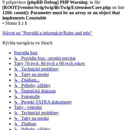
9 príspevkov
[phpBB Debug] PHP Warning
: in file
[ROOT]/vendor/twig/twig/lib/Twig/Extension/Core.php
on line
1266
:
count(): Parameter must be an array or an object that
implements Countable
• Strana
1
z
1
Návrat na "Pravidlá a informácie/Rules and info"
Rýchla navigácia vo fórach
Pravidla fora
↳ Pravidla fora - prosim precitat
Tatry 70-tych, 80-tych a 90-tych rokov
↳ Technické problémy
↳ Tatry na predaj
↳ Zháňam...
↳ Príbehy, zážitky
↳ Štatistická diskusia
↳ Fotografie
↳ Projekt TATRA dokumenty
Tatry - veteráni
↳ Technické problémy
↳ Tatry na predaj
↳ Zháňam
↳ Príbehy, zážitky