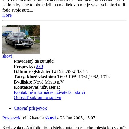
padom by sme to obmedzili na majitelov a nie je vela tych ktori radi
fotia svoje auta...
Hore
skovi
Pravidelný diskutujúci
Príspevky:
280
Dátum registrácie:
14 Dec 2004, 18:15
Tatry, ktoré vlastním:
T603 1959,1961,1962, 1973
Bydlisko:
Nové Mesto n/V
Kontaktovať užívateľa:
Kontaktné informácie užívateľa - skovi
Odoslať súkromnú správu
Citovať príspevok
Príspevok
od užívateľa
skovi
»
23 Jún 2005, 15:07
Ked dvaja pošlú fotku toho istého auta len z iného miesta kto vyhrá?