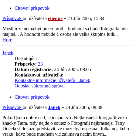
Citovať príspevok
Príspevok
od užívateľa
etienne
»
23 Jún 2005, 15:34
Myslim ze nema byt preco proti... hodnotit sa bude fotografia, nie
majitel... A hodnotit nebude 1 osoba ale velka skupina ludi...
Hore
Janek
Diskutujúci
Príspevky:
23
Dátum registrácie:
24 Jún 2005, 08:05
Kontaktovať užívateľa:
Kontaktné informácie užívateľa - Janek
Odoslať súkromnú správu
Citovať príspevok
Príspevok
od užívateľa
Janek
»
24 Jún 2005, 08:38
Pokud jsem dobre cetl, je to soutez o Nejkrasnejsi fotografii vozu
znacky Tatra, tedy nejde o soutez o Fotografii nejkrasnejsi Tatry.
Docela si dokazu predstavit, ze muze byt uspesna i fotka nejakeho
vraku, kdyz bude mnohem vic zajimava necim jinym...