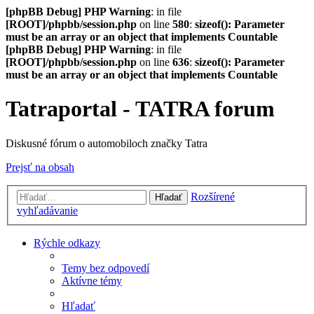
[phpBB Debug] PHP Warning
: in file
[ROOT]/phpbb/session.php
on line
580
:
sizeof(): Parameter
must be an array or an object that implements Countable
[phpBB Debug] PHP Warning
: in file
[ROOT]/phpbb/session.php
on line
636
:
sizeof(): Parameter
must be an array or an object that implements Countable
Tatraportal - TATRA forum
Diskusné fórum o automobiloch značky Tatra
Prejsť na obsah
Rozšírené
Hľadať
vyhľadávanie
Rýchle odkazy
Temy bez odpovedí
Aktívne témy
Hľadať