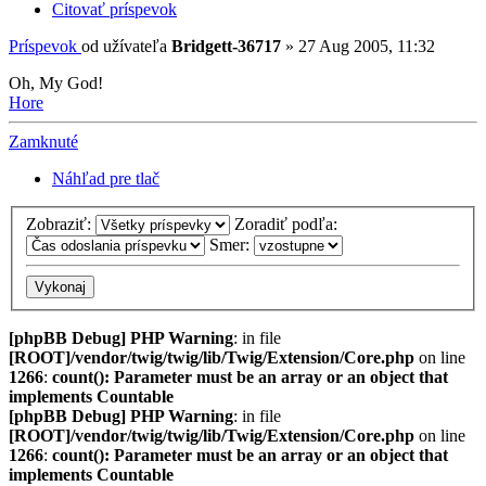
Citovať príspevok
Príspevok
od užívateľa
Bridgett-36717
»
27 Aug 2005, 11:32
Oh, My God!
Hore
Zamknuté
Náhľad pre tlač
Zobraziť:
Zoradiť podľa:
Smer:
[phpBB Debug] PHP Warning
: in file
[ROOT]/vendor/twig/twig/lib/Twig/Extension/Core.php
on line
1266
:
count(): Parameter must be an array or an object that
implements Countable
[phpBB Debug] PHP Warning
: in file
[ROOT]/vendor/twig/twig/lib/Twig/Extension/Core.php
on line
1266
:
count(): Parameter must be an array or an object that
implements Countable