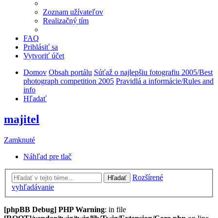
Zoznam užívateľov
Realizačný tím
FAQ
Prihlásiť sa
Vytvoriť účet
Domov
Obsah portálu
Súťaž o najlepšiu fotografiu 2005/Best
photograph competition 2005
Pravidlá a informácie/Rules and
info
Hľadať
majitel
Zamknuté
Náhľad pre tlač
Rozšírené
Hľadať
vyhľadávanie
[phpBB Debug] PHP Warning
: in file