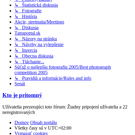
↳ Štatistická diskusia
↳ Fotografie
↳ História
Akcie, stretnutia/Meetings
↳ Diskusia
Tatraportal.sk
↳ Názory na stránku
↳ Návrhy na vylepšenie
↳ Inzercia
↳ Obecna diskusia
↳ Tláchanie...
Súťaž o najlepšiu fotografiu 2005/Best photograph
competition 2005
↳ Pravidlá a informácie/Rules and info
Senát
Kto je prítomný
Užívatelia prezerajúci toto fórum: Žiadny pripojení užívatelia a 22
neregistrovaných
Domov
Obsah portálu
Všetky časy sú v
UTC+02:00
Vymazať cookies