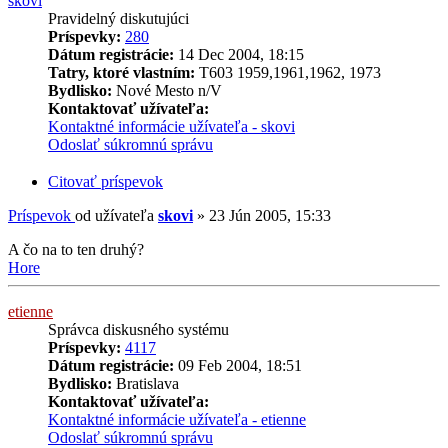
skovi
Pravidelný diskutujúci
Príspevky:
280
Dátum registrácie:
14 Dec 2004, 18:15
Tatry, ktoré vlastním:
T603 1959,1961,1962, 1973
Bydlisko:
Nové Mesto n/V
Kontaktovať užívateľa:
Kontaktné informácie užívateľa - skovi
Odoslať súkromnú správu
Citovať príspevok
Príspevok
od užívateľa
skovi
»
23 Jún 2005, 15:33
A čo na to ten druhý?
Hore
etienne
Správca diskusného systému
Príspevky:
4117
Dátum registrácie:
09 Feb 2004, 18:51
Bydlisko:
Bratislava
Kontaktovať užívateľa:
Kontaktné informácie užívateľa - etienne
Odoslať súkromnú správu