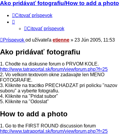
Ako pridávať fotografiu/How to add a photo
Citovať príspevok
Citovať príspevok
Príspevok
od užívateľa
etienne
»
23 Jún 2005, 11:53
Ako pridávať fotografiu
1. Chodte na diskusne forum o PRVOM KOLE.
http://www.tatraportal.sk/forum/viewforum.php?f=25
2. Vo velkom textovom okne zadavajte len MENO
FOTOGRAFIE.
3. Kliknite na tracitko PRECHADZAT pri policku "nazov
suboru" a vyberte fotografiu.
4. Kliknite na "Pridat subor"
5. Kliknite na "Odoslat"
How to add a photo
1. Go to the FIRST ROUND discussion forum
http://www.tatraportal.sk/forum/viewforum.php?f=25