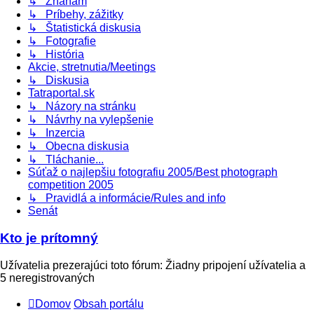
↳ Zháňam
↳ Príbehy, zážitky
↳ Štatistická diskusia
↳ Fotografie
↳ História
Akcie, stretnutia/Meetings
↳ Diskusia
Tatraportal.sk
↳ Názory na stránku
↳ Návrhy na vylepšenie
↳ Inzercia
↳ Obecna diskusia
↳ Tláchanie...
Súťaž o najlepšiu fotografiu 2005/Best photograph
competition 2005
↳ Pravidlá a informácie/Rules and info
Senát
Kto je prítomný
Užívatelia prezerajúci toto fórum: Žiadny pripojení užívatelia a
5 neregistrovaných
Domov
Obsah portálu