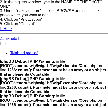
2. In the big text window, type in the NAME OF THE PHOTO
ONLY
3. Under "nazov suboru" click on BROWSE and select the
photo which you want to add.
4. Click on "Pridat subor"
5. Click on "Odoslat"
Hore
Zamknuté
Náhľad pre tlač
[phpBB Debug] PHP Warning
: in file
[ROOT]/vendor/twig/twig/lib/Twig/Extension/Core.php
on
line
1266
:
count(): Parameter must be an array or an object
that implements Countable
[phpBB Debug] PHP Warning
: in file
[ROOT]/vendor/twig/twig/lib/Twig/Extension/Core.php
on
line
1266
:
count(): Parameter must be an array or an object
that implements Countable
[phpBB Debug] PHP Warning
: in file
[ROOT]/vendor/twig/twig/lib/Twig/Extension/Core.php
on
line
1266
:
count(): Parameter must be an array or an object