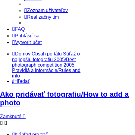
Zoznam užívateľov
Realizačný tím
FAQ
Prihlásiť sa
Vytvoriť účet
Domov
Obsah portálu
Súťaž o
najlepšiu fotografiu 2005/Best
photograph competition 2005
Pravidlá a informácie/Rules and
info
Hľadať
Ako pridávať fotografiu/How to add a
photo
Zamknuté
Náhľad pre tlač