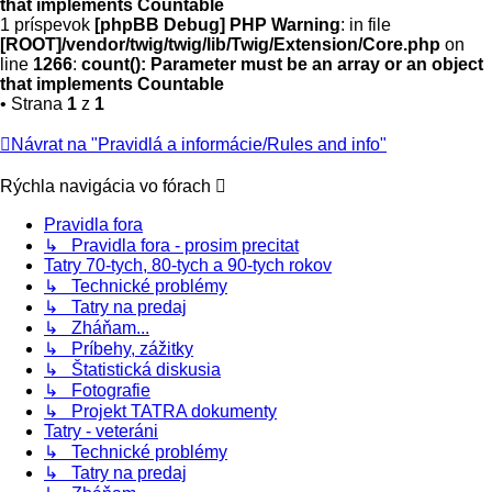
that implements Countable
1 príspevok
[phpBB Debug] PHP Warning
: in file
[ROOT]/vendor/twig/twig/lib/Twig/Extension/Core.php
on
line
1266
:
count(): Parameter must be an array or an object
that implements Countable
• Strana
1
z
1
Návrat na "Pravidlá a informácie/Rules and info"
Rýchla navigácia vo fórach
Pravidla fora
↳ Pravidla fora - prosim precitat
Tatry 70-tych, 80-tych a 90-tych rokov
↳ Technické problémy
↳ Tatry na predaj
↳ Zháňam...
↳ Príbehy, zážitky
↳ Štatistická diskusia
↳ Fotografie
↳ Projekt TATRA dokumenty
Tatry - veteráni
↳ Technické problémy
↳ Tatry na predaj