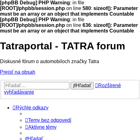
[phpBB Debug] PHP Warning
: in file
[ROOT]/phpbb/session.php
on line
580
:
sizeof(): Parameter
must be an array or an object that implements Countable
[phpBB Debug] PHP Warning
: in file
[ROOT]/phpbb/session.php
on line
636
:
sizeof(): Parameter
must be an array or an object that implements Countable
Tatraportal - TATRA forum
Diskusné fórum o automobiloch značky Tatra
Prejsť na obsah
Hľadať
Rozšírené
vyhľadávanie
Rýchle odkazy
Temy bez odpovedí
Aktívne témy
Hľadať