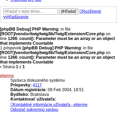
Hľadať
Rozšírené
vyhľadávanie
[phpBB Debug] PHP Warning
: in file
[ROOT]/vendor/twig/twig/lib/Twig/Extension/Core.php
on
line
1266
:
count(): Parameter must be an array or an object
that implements Countable
1 príspevok
[phpBB Debug] PHP Warning
: in file
[ROOT]/vendor/twig/twig/lib/Twig/Extension/Core.php
on
line
1266
:
count(): Parameter must be an array or an object
that implements Countable
• Strana
1
z
1
etienne
Správca diskusného systému
Príspevky:
4117
Dátum registrácie:
09 Feb 2004, 18:51
Bydlisko:
Bratislava
Kontaktovať užívateľa:
Kontaktné informácie užívateľa - etienne
Odoslať súkromnú správu