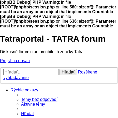
[phpBB Debug] PHP Warning
: in file
[ROOT]/phpbb/session.php
on line
580
:
sizeof(): Parameter
must be an array or an object that implements Countable
[phpBB Debug] PHP Warning
: in file
[ROOT]/phpbb/session.php
on line
636
:
sizeof(): Parameter
must be an array or an object that implements Countable
Tatraportal - TATRA forum
Diskusné fórum o automobiloch značky Tatra
Prejsť na obsah
Hľadať
Rozšírené
vyhľadávanie
Rýchle odkazy
Temy bez odpovedí
Aktívne témy
Hľadať