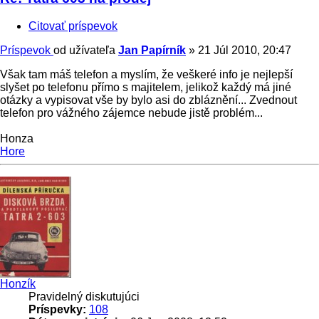
Citovať príspevok
Príspevok
od užívateľa
Jan Papírník
»
21 Júl 2010, 20:47
Však tam máš telefon a myslím, že veškeré info je nejlepší
slyšet po telefonu přímo s majitelem, jelikož každý má jiné
otázky a vypisovat vše by bylo asi do zbláznění... Zvednout
telefon pro vážného zájemce nebude jistě problém...
Honza
Hore
Honzík
Pravidelný diskutujúci
Príspevky:
108