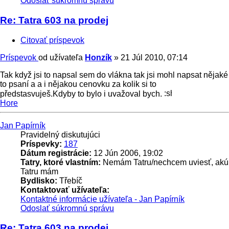
Odoslať súkromnú správu
Re: Tatra 603 na prodej
Citovať príspevok
Príspevok
od užívateľa
Honzík
»
21 Júl 2010, 07:14
Tak když jsi to napsal sem do vlákna tak jsi mohl napsat nějaké
to psaní a a i nějakou cenovku za kolik si to
předstasvuješ.Kdyby to bylo i uvažoval bych.
Hore
Jan Papírník
Pravidelný diskutujúci
Príspevky:
187
Dátum registrácie:
12 Jún 2006, 19:02
Tatry, ktoré vlastním:
Nemám Tatru/nechcem uviesť, akú
Tatru mám
Bydlisko:
Třebíč
Kontaktovať užívateľa:
Kontaktné informácie užívateľa - Jan Papírník
Odoslať súkromnú správu
Re: Tatra 603 na prodej