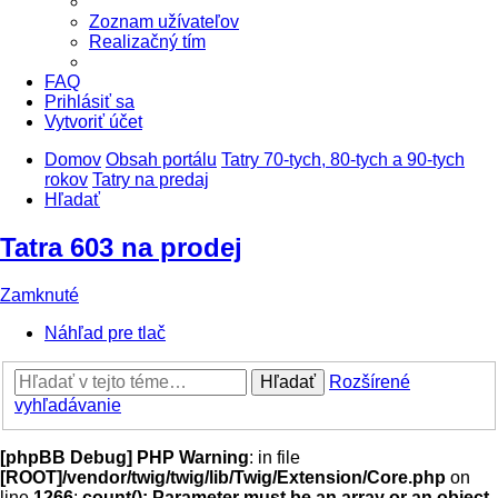
Zoznam užívateľov
Realizačný tím
FAQ
Prihlásiť sa
Vytvoriť účet
Domov
Obsah portálu
Tatry 70-tych, 80-tych a 90-tych
rokov
Tatry na predaj
Hľadať
Tatra 603 na prodej
Zamknuté
Náhľad pre tlač
Hľadať
Rozšírené
vyhľadávanie
[phpBB Debug] PHP Warning
: in file
[ROOT]/vendor/twig/twig/lib/Twig/Extension/Core.php
on
line
1266
:
count(): Parameter must be an array or an object