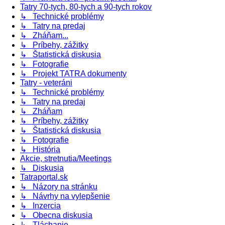
Tatry 70-tych, 80-tych a 90-tych rokov
↳ Technické problémy
↳ Tatry na predaj
↳ Zháňam...
↳ Príbehy, zážitky
↳ Štatistická diskusia
↳ Fotografie
↳ Projekt TATRA dokumenty
Tatry - veteráni
↳ Technické problémy
↳ Tatry na predaj
↳ Zháňam
↳ Príbehy, zážitky
↳ Štatistická diskusia
↳ Fotografie
↳ História
Akcie, stretnutia/Meetings
↳ Diskusia
Tatraportal.sk
↳ Názory na stránku
↳ Návrhy na vylepšenie
↳ Inzercia
↳ Obecna diskusia
↳ Tláchanie...