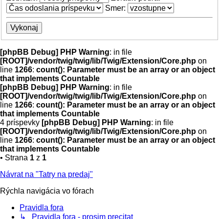
Smer:
[phpBB Debug] PHP Warning
: in file
[ROOT]/vendor/twig/twig/lib/Twig/Extension/Core.php
on
line
1266
:
count(): Parameter must be an array or an object
that implements Countable
[phpBB Debug] PHP Warning
: in file
[ROOT]/vendor/twig/twig/lib/Twig/Extension/Core.php
on
line
1266
:
count(): Parameter must be an array or an object
that implements Countable
4 príspevky
[phpBB Debug] PHP Warning
: in file
[ROOT]/vendor/twig/twig/lib/Twig/Extension/Core.php
on
line
1266
:
count(): Parameter must be an array or an object
that implements Countable
• Strana
1
z
1
Návrat na "Tatry na predaj"
Rýchla navigácia vo fórach
Pravidla fora
↳ Pravidla fora - prosim precitat