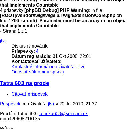
that implements Countable
4 príspevky
[phpBB Debug] PHP Warning
: in file
[ROOT]/vendor/twig/twig/lib/Twig/Extension/Core.php
on
line
1266
:
count(): Parameter must be an array or an object
that implements Countable
• Strana
1
z
1
jlvr
Diskusný nováčik
Príspevky:
4
Dátum registrácie:
31 Okt 2008, 22:01
Kontaktovať užívateľa:
Kontaktné informácie užívateľa - jlvr
Odoslať súkromnú správu
Tatra 603 na prodej
Citovať príspevok
Príspevok
od užívateľa
jlvr
»
20 Júl 2010, 21:37
Prodám Tatru 603,
tatricka603@seznam.cz
,
mob420608216135
Prílohy