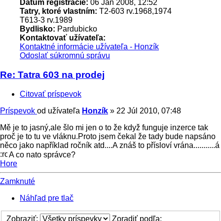
Dátum registrácie:
06 Jan 2008, 12:52
Tatry, ktoré vlastním:
T2-603 rv.1968,1974
T613-3 rv.1989
Bydlisko:
Pardubicko
Kontaktovať užívateľa:
Kontaktné informácie užívateľa - Honzík
Odoslať súkromnú správu
Re: Tatra 603 na prodej
Citovať príspevok
Príspevok
od užívateľa
Honzík
»
22 Júl 2010, 07:48
Mě je to jasný,ale šlo mi jen o to že když funguje inzerce tak
proč je to tu ve vláknu.Proto jsem čekal že tady bude napsáno
něco jako například ročník atd....A znáš to přísloví vrána...........á
A co nato správce?
Hore
Zamknuté
Náhľad pre tlač
Zobraziť:
Zoradiť podľa: