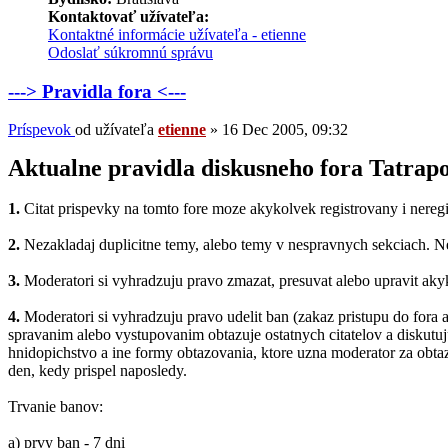
Kontaktovať užívateľa:
Kontaktné informácie užívateľa - etienne
Odoslať súkromnú správu
---> Pravidla fora <---
Príspevok
od užívateľa
etienne
»
16 Dec 2005, 09:32
Aktualne pravidla diskusneho fora Tatrapo
1.
Citat prispevky na tomto fore moze akykolvek registrovany i neregi
2.
Nezakladaj duplicitne temy, alebo temy v nespravnych sekciach. 
3.
Moderatori si vyhradzuju pravo zmazat, presuvat alebo upravit aky
4.
Moderatori si vyhradzuju pravo udelit ban (zakaz pristupu do fora 
spravanim alebo vystupovanim obtazuje ostatnych citatelov a diskut
hnidopichstvo a ine formy obtazovania, ktore uzna moderator za obta
den, kedy prispel naposledy.
Trvanie banov:
a) prvy ban - 7 dni