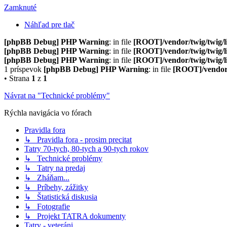
Zamknuté
Náhľad pre tlač
[phpBB Debug] PHP Warning
: in file
[ROOT]/vendor/twig/twig/l
[phpBB Debug] PHP Warning
: in file
[ROOT]/vendor/twig/twig/l
[phpBB Debug] PHP Warning
: in file
[ROOT]/vendor/twig/twig/l
1 príspevok
[phpBB Debug] PHP Warning
: in file
[ROOT]/vendor/
• Strana
1
z
1
Návrat na "Technické problémy"
Rýchla navigácia vo fórach
Pravidla fora
↳ Pravidla fora - prosim precitat
Tatry 70-tych, 80-tych a 90-tych rokov
↳ Technické problémy
↳ Tatry na predaj
↳ Zháňam...
↳ Príbehy, zážitky
↳ Štatistická diskusia
↳ Fotografie
↳ Projekt TATRA dokumenty
Tatry - veteráni