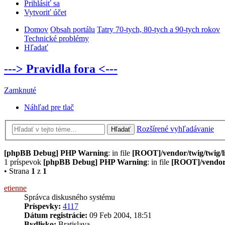
Prihlásiť sa
Vytvoriť účet
Domov
Obsah portálu
Tatry 70-tych, 80-tych a 90-tych rokov
Technické problémy
Hľadať
---> Pravidla fora <---
Zamknuté
Náhľad pre tlač
Rozšírené vyhľadávanie
Hľadať
[phpBB Debug] PHP Warning
: in file
[ROOT]/vendor/twig/twig/l
1 príspevok
[phpBB Debug] PHP Warning
: in file
[ROOT]/vendor/
• Strana
1
z
1
etienne
Správca diskusného systému
Príspevky:
4117
Dátum registrácie:
09 Feb 2004, 18:51
Bydlisko:
Bratislava