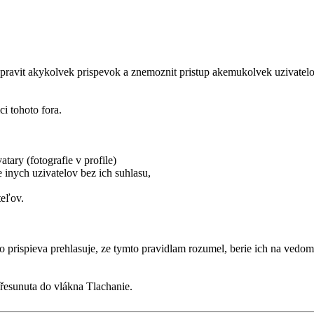
avit akykolvek prispevok a znemoznit pristup akemukolvek uzivatelovi 
i tohoto fora.
tary (fotografie v profile)
e inych uzivatelov bez ich suhlasu,
teľov.
 prispieva prehlasuje, ze tymto pravidlam rozumel, berie ich na vedom
přesunuta do vlákna Tlachanie.