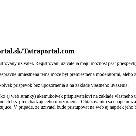
rtal.sk/Tatraportal.com
strovany uzivatel. Registrovani uzivatelia maju moznost psat priespev
Nespravne umiestnena tema moze byt premiestnena moderatormi, alebo
kolvek prispevok bez upozornenia a na zaklade vlastneho uvazenia.
ako aj web stranky) akemukolvek prispievatelovi na zaklade vlastneho u
ujucich bez predchadzajuceho upozornenia. Obtazovanim sa chape uraza
zujuce. V pripade, ze uzivatel bude pristupovat na web aj napriek jeh