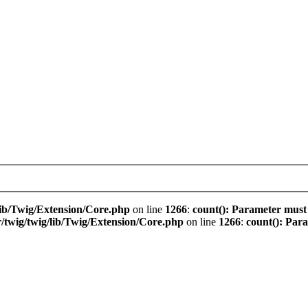
ib/Twig/Extension/Core.php
on line
1266
:
count(): Parameter must
twig/twig/lib/Twig/Extension/Core.php
on line
1266
:
count(): Par