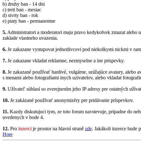
b) druhy ban - 14 dni
c) treti ban - mesiac
d) stvrty ban - rok
e) piaty ban - permanentne
5.
Administratori a moderatori maju pravo kedykolvek zmazat alebo upr
zaklade vlastneho uvazenia.
6.
Je zakazane vystupovat jednotlivcovi pod niekolkymi nickmi v ramc
7.
Je zakazane vkladat reklamne, nezmyselne a ine prispevky.
8.
Je zakazané používať hanlivé, vulgárne, urážajúce avatary, alebo ava
s menami alebo fotografiami inych uzivatelov, alebo vkladat fotografi
9.
Užívateľ súhlasí so zverejnením jeho IP adresy pre ostatných užíva
10.
Je zakázané používať anonymizéry pre pridávanie príspevkov.
11.
Kazdy diskutujuci tym, ze toto forum navstevuje, pripadne do neho
uvedenych v bode 4.
12.
Pro
inzerci
je prostor na hlavní straně
zde
. Jakákoli inzerce bude 
Hore