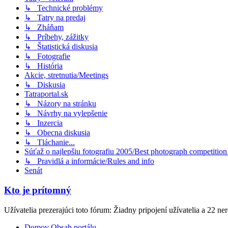
↳ Technické problémy
↳ Tatry na predaj
↳ Zháňam
↳ Príbehy, zážitky
↳ Štatistická diskusia
↳ Fotografie
↳ História
Akcie, stretnutia/Meetings
↳ Diskusia
Tatraportal.sk
↳ Názory na stránku
↳ Návrhy na vylepšenie
↳ Inzercia
↳ Obecna diskusia
↳ Tláchanie...
Súťaž o najlepšiu fotografiu 2005/Best photograph competitio
↳ Pravidlá a informácie/Rules and info
Senát
Kto je prítomný
Užívatelia prezerajúci toto fórum: Žiadny pripojení užívatelia a 22 ne
Domov
Obsah portálu