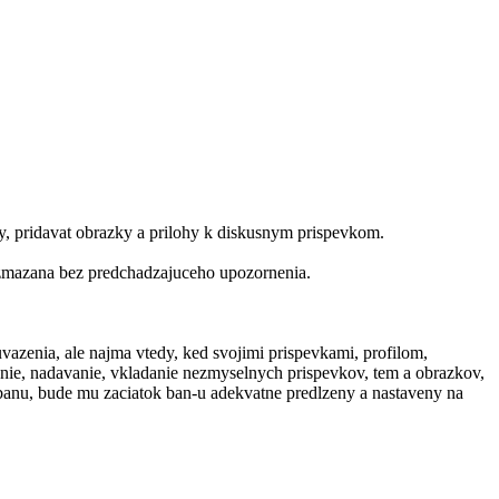
ky, pridavat obrazky a prilohy k diskusnym prispevkom.
 zmazana bez predchadzajuceho upozornenia.
vazenia, ale najma vtedy, ked svojimi prispevkami, profilom,
nie, nadavanie, vkladanie nezmyselnych prispevkov, tem a obrazkov,
o banu, bude mu zaciatok ban-u adekvatne predlzeny a nastaveny na