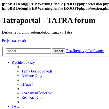
[phpBB Debug] PHP Warning
: in file
[ROOT]/phpbb/session.ph
[phpBB Debug] PHP Warning
: in file
[ROOT]/phpbb/session.ph
Tatraportal - TATRA forum
Diskusné fórum o automobiloch značky Tatra
Prejsť na obsah
Rozšírené vyhľadávanie
Hľadať
Rýchle odkazy
Temy bez odpovedí
Aktívne témy
Hľadať
Zoznam užívateľov
Realizačný tím
FAQ