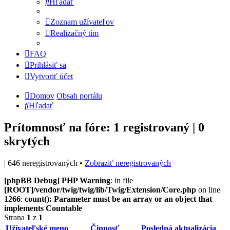
Hľadať
Zoznam užívateľov
Realizačný tím
FAQ
Prihlásiť sa
Vytvoriť účet
Domov
Obsah portálu
Hľadať
Prítomnosť na fóre: 1 registrovaný | 0
skrytých
| 646 neregistrovaných •
Zobraziť neregistrovaných
[phpBB Debug] PHP Warning
: in file
[ROOT]/vendor/twig/twig/lib/Twig/Extension/Core.php
on line
1266
:
count(): Parameter must be an array or an object that
implements Countable
Strana
1
z
1
Užívateľské meno
Činnosť
Posledná aktualizácia