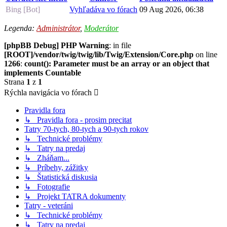
Bing [Bot]
Vyhľadáva vo fórach
09 Aug 2026, 06:38
Legenda:
Administrátor
,
Moderátor
[phpBB Debug] PHP Warning
: in file
[ROOT]/vendor/twig/twig/lib/Twig/Extension/Core.php
on line
1266
:
count(): Parameter must be an array or an object that
implements Countable
Strana
1
z
1
Rýchla navigácia vo fórach
Pravidla fora
↳ Pravidla fora - prosim precitat
Tatry 70-tych, 80-tych a 90-tych rokov
↳ Technické problémy
↳ Tatry na predaj
↳ Zháňam...
↳ Príbehy, zážitky
↳ Štatistická diskusia
↳ Fotografie
↳ Projekt TATRA dokumenty
Tatry - veteráni
↳ Technické problémy
↳ Tatry na predaj