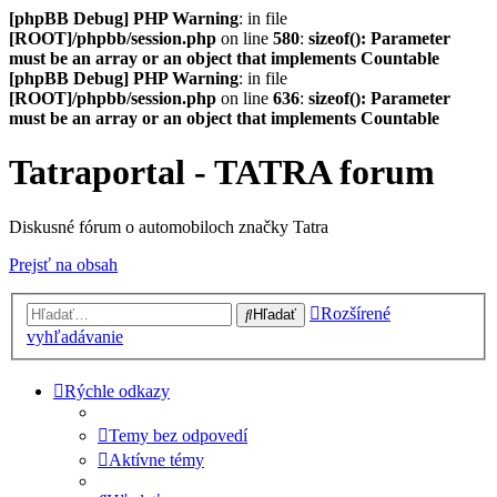
[phpBB Debug] PHP Warning
: in file
[ROOT]/phpbb/session.php
on line
580
:
sizeof(): Parameter
must be an array or an object that implements Countable
[phpBB Debug] PHP Warning
: in file
[ROOT]/phpbb/session.php
on line
636
:
sizeof(): Parameter
must be an array or an object that implements Countable
Tatraportal - TATRA forum
Diskusné fórum o automobiloch značky Tatra
Prejsť na obsah
Rozšírené
Hľadať
vyhľadávanie
Rýchle odkazy
Temy bez odpovedí
Aktívne témy