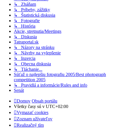
↳ Zháňam
↳ Príbehy, zážitky
↳ Štatistická diskusia
↳ Fotografie
↳ História
Akcie, stretnutia/Meetings
↳ Diskusia
Tatraportal.sk
↳ Názory na stránku
↳ Návrhy na vylepšenie
↳ Inzercia
↳ Obecna diskusia
↳ Tláchanie...
Súťaž o najlepšiu fotografiu 2005/Best photograph
competition 2005
↳ Pravidlá a informácie/Rules and info
Senát
Domov
Obsah portálu
Všetky časy sú v
UTC+02:00
Vymazať cookies
Zoznam užívateľov
Realizačný tím