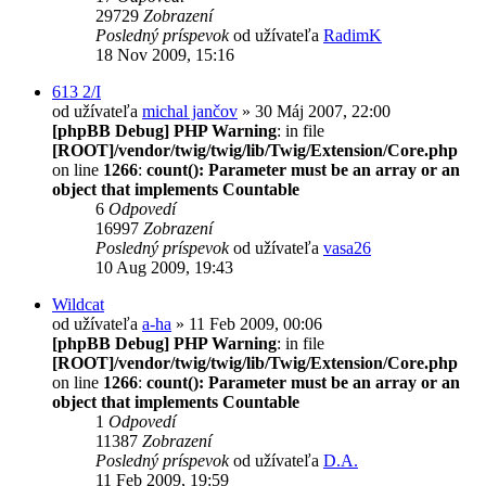
29729
Zobrazení
Posledný príspevok
od užívateľa
RadimK
18 Nov 2009, 15:16
613 2/I
od užívateľa
michal jančov
» 30 Máj 2007, 22:00
[phpBB Debug] PHP Warning
: in file
[ROOT]/vendor/twig/twig/lib/Twig/Extension/Core.php
on line
1266
:
count(): Parameter must be an array or an
object that implements Countable
6
Odpovedí
16997
Zobrazení
Posledný príspevok
od užívateľa
vasa26
10 Aug 2009, 19:43
Wildcat
od užívateľa
a-ha
» 11 Feb 2009, 00:06
[phpBB Debug] PHP Warning
: in file
[ROOT]/vendor/twig/twig/lib/Twig/Extension/Core.php
on line
1266
:
count(): Parameter must be an array or an
object that implements Countable
1
Odpovedí
11387
Zobrazení
Posledný príspevok
od užívateľa
D.A.
11 Feb 2009, 19:59