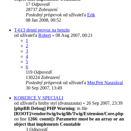
17
Odpovedí
28737
Zobrazení
Posledný príspevok
od užívateľa
Erik
08 Jan 2008, 00:52
T-613 denní provoz na benzín
od užívateľa
Robert
» 08 Aug 2007, 00:21
1
2
3
4
5
6
119
Odpovedí
130224
Zobrazení
Posledný príspevok
od užívateľa
Mgr.Petr Naszrával
30 Sep 2007, 13:49
KOBERCE V SPECIALI
od užívateľa
hruby styl (dvanazauta)
» 26 Sep 2007, 23:39
[phpBB Debug] PHP Warning
: in file
[ROOT]/vendor/twig/twig/lib/Twig/Extension/Core.php
on line
1266
:
count(): Parameter must be an array or an
object that implements Countable
3
Odpovedí