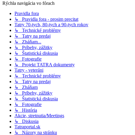
Rýchla navigácia vo fórach
Pravidla fora
↳ Pravidla fora - prosim precitat
Tatry 70-tych, 80-tych a 90-tych rokov
↳ Technické problémy
↳ Tatry na predaj
↳ Zháňam...
↳ Príbehy, zážitky
↳ Štatistická diskusia
↳ Fotografie
↳ Projekt TATRA dokumenty
Tatry - veteráni
↳ Technické problémy
↳ Tatry na predaj
↳ Zháňam
↳ Príbehy, zážitky
↳ Štatistická diskusia
↳ Fotografie
↳ História
Akcie, stretnutia/Meetings
↳ Diskusia
Tatraportal.sk
↳ Názory na stránku