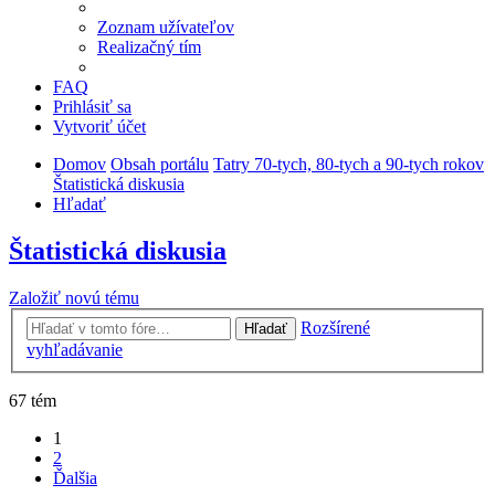
Zoznam užívateľov
Realizačný tím
FAQ
Prihlásiť sa
Vytvoriť účet
Domov
Obsah portálu
Tatry 70-tych, 80-tych a 90-tych rokov
Štatistická diskusia
Hľadať
Štatistická diskusia
Založiť novú tému
Rozšírené
Hľadať
vyhľadávanie
67 tém
1
2
Ďalšia