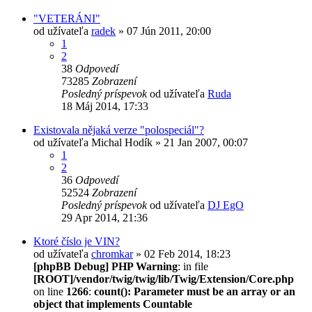
"VETERÁNI"
od užívateľa
radek
» 07 Jún 2011, 20:00
1
2
38
Odpovedí
73285
Zobrazení
Posledný príspevok
od užívateľa
Ruda
18 Máj 2014, 17:33
Existovala nějaká verze "polospeciál"?
od užívateľa
Michal Hodík
» 21 Jan 2007, 00:07
1
2
36
Odpovedí
52524
Zobrazení
Posledný príspevok
od užívateľa
DJ EgO
29 Apr 2014, 21:36
Ktoré číslo je VIN?
od užívateľa
chromkar
» 02 Feb 2014, 18:23
[phpBB Debug] PHP Warning
: in file
[ROOT]/vendor/twig/twig/lib/Twig/Extension/Core.php
on line
1266
:
count(): Parameter must be an array or an
object that implements Countable