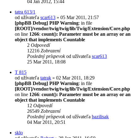
04 Jan 2012, 15:44
tatra 613/1
od užívateľa
scar613
» 05 Mar 2011, 21:57
[phpBB Debug] PHP Warning
: in file
[ROOT]/vendor/twig/twig/lib/Twig/Extension/Core.php
on line
1266
:
count(): Parameter must be an array or an
object that implements Countable
2
Odpovedí
12216
Zobrazení
Posledný príspevok
od užívateľa
scar613
25 Mar 2011, 18:08
T 815
od užívateľa
tatrak
» 02 Mar 2011, 18:29
[phpBB Debug] PHP Warning
: in file
[ROOT]/vendor/twig/twig/lib/Twig/Extension/Core.php
on line
1266
:
count(): Parameter must be an array or an
object that implements Countable
12
Odpovedí
26549
Zobrazení
Posledný príspevok
od užívateľa
bazilisak
04 Mar 2011, 20:51
sklo