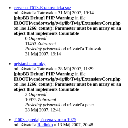
cervena T613-E rakovnicka spz
od užívateľa
Tatrovak
» 31 Máj 2007, 19:14
[phpBB Debug] PHP Warning
: in file
[ROOT]/vendor/twig/twig/lib/Twig/Extension/Core.php
on line
1266
:
count(): Parameter must be an array or an
object that implements Countable
0
Odpovedí
11453
Zobrazení
Posledný príspevok
od užívateľa
Tatrovak
31 Máj 2007, 19:14
nejstarsi chromky
od užívateľa
Tatrovak
» 28 Máj 2007, 11:29
[phpBB Debug] PHP Warning
: in file
[ROOT]/vendor/twig/twig/lib/Twig/Extension/Core.php
on line
1266
:
count(): Parameter must be an array or an
object that implements Countable
2
Odpovedí
10975
Zobrazení
Posledný príspevok
od užívateľa
peter.
28 Máj 2007, 12:41
T 603 - predajná cena v roku 1975
od užívateľa
Radinko
» 13 Máj 2007, 20:48