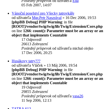
Posledný príspevok
od užívateľa
Eda
05 Feb 2007, 14:07
Vánoční poselství pro Všecky tatrovkáře
od užívateľa
Mgr.Petr Naszrával
» 16 Dec 2006, 19:53
[phpBB Debug] PHP Warning
: in file
[ROOT]/vendor/twig/twig/lib/Twig/Extension/Core.php
on line
1266
:
count(): Parameter must be an array or an
object that implements Countable
17
Odpovedí
26613
Zobrazení
Posledný príspevok
od užívateľa
michal olejko
17 Dec 2006, 20:25
Husákovy tatry???
od užívateľa
Vláček
» 13 Máj 2006, 19:54
[phpBB Debug] PHP Warning
: in file
[ROOT]/vendor/twig/twig/lib/Twig/Extension/Core.php
on line
1266
:
count(): Parameter must be an array or an
object that implements Countable
19
Odpovedí
29855
Zobrazení
Posledný príspevok
od užívateľa
vasa26
11 Sep 2006, 12:13
TATRA 613