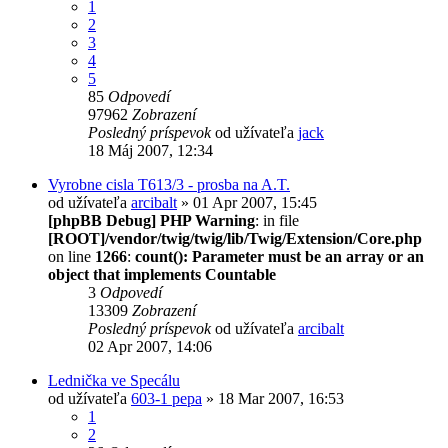
1
2
3
4
5
85
Odpovedí
97962
Zobrazení
Posledný príspevok
od užívateľa
jack
18 Máj 2007, 12:34
Vyrobne cisla T613/3 - prosba na A.T.
od užívateľa
arcibalt
» 01 Apr 2007, 15:45
[phpBB Debug] PHP Warning
: in file
[ROOT]/vendor/twig/twig/lib/Twig/Extension/Core.php
on line
1266
:
count(): Parameter must be an array or an
object that implements Countable
3
Odpovedí
13309
Zobrazení
Posledný príspevok
od užívateľa
arcibalt
02 Apr 2007, 14:06
Lednička ve Specálu
od užívateľa
603-1 pepa
» 18 Mar 2007, 16:53
1
2