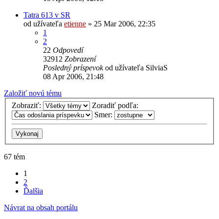
Tatra 613 v SR
od užívateľa
etienne
» 25 Mar 2006, 22:35
1
2
22
Odpovedí
32912
Zobrazení
Posledný príspevok
od užívateľa
SilviaS
08 Apr 2006, 21:48
Založiť novú tému
Zobraziť:
Zoradiť podľa:
Smer:
67 tém
1
2
Ďalšia
Návrat na obsah portálu