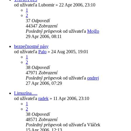
od užívateľa
Lubomir
» 22 Apr 2006, 23:10
1
2
37
Odpovedí
44347
Zobrazení
Posledný príspevok
od užívateľa
Mojžo
29 Apr 2006, 08:11
bezpečnostné pásy
od užívateľa
Palo
» 24 Aug 2005, 19:01
1
2
38
Odpovedí
47971
Zobrazení
Posledný príspevok
od užívateľa
ondrej
27 Apr 2006, 07:29
Limuzína.....
od užívateľa
radek
» 11 Apr 2006, 23:10
1
2
38
Odpovedí
48571
Zobrazení
Posledný príspevok
od užívateľa
Vláček
15 Apr 2006, 12:13