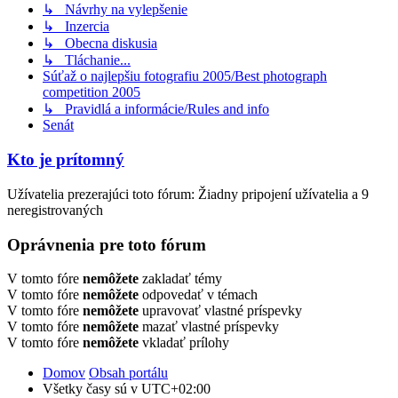
↳ Návrhy na vylepšenie
↳ Inzercia
↳ Obecna diskusia
↳ Tláchanie...
Súťaž o najlepšiu fotografiu 2005/Best photograph
competition 2005
↳ Pravidlá a informácie/Rules and info
Senát
Kto je prítomný
Užívatelia prezerajúci toto fórum: Žiadny pripojení užívatelia a 9
neregistrovaných
Oprávnenia pre toto fórum
V tomto fóre
nemôžete
zakladať témy
V tomto fóre
nemôžete
odpovedať v témach
V tomto fóre
nemôžete
upravovať vlastné príspevky
V tomto fóre
nemôžete
mazať vlastné príspevky
V tomto fóre
nemôžete
vkladať prílohy
Domov
Obsah portálu
Všetky časy sú v
UTC+02:00