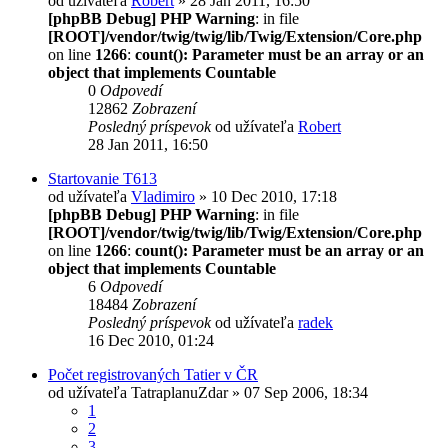
od užívateľa
Robert
» 28 Jan 2011, 16:50
[phpBB Debug] PHP Warning
: in file
[ROOT]/vendor/twig/twig/lib/Twig/Extension/Core.php
on line
1266
:
count(): Parameter must be an array or an
object that implements Countable
0
Odpovedí
12862
Zobrazení
Posledný príspevok
od užívateľa
Robert
28 Jan 2011, 16:50
Startovanie T613
od užívateľa
Vladimiro
» 10 Dec 2010, 17:18
[phpBB Debug] PHP Warning
: in file
[ROOT]/vendor/twig/twig/lib/Twig/Extension/Core.php
on line
1266
:
count(): Parameter must be an array or an
object that implements Countable
6
Odpovedí
18484
Zobrazení
Posledný príspevok
od užívateľa
radek
16 Dec 2010, 01:24
Počet registrovaných Tatier v ČR
od užívateľa
TatraplanuZdar
» 07 Sep 2006, 18:34
1
2
3