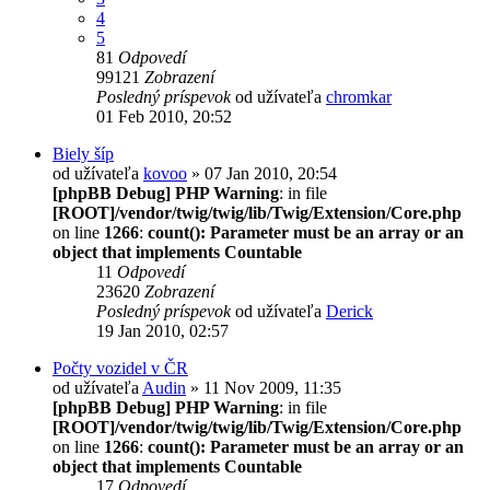
4
5
81
Odpovedí
99121
Zobrazení
Posledný príspevok
od užívateľa
chromkar
01 Feb 2010, 20:52
Biely šíp
od užívateľa
kovoo
» 07 Jan 2010, 20:54
[phpBB Debug] PHP Warning
: in file
[ROOT]/vendor/twig/twig/lib/Twig/Extension/Core.php
on line
1266
:
count(): Parameter must be an array or an
object that implements Countable
11
Odpovedí
23620
Zobrazení
Posledný príspevok
od užívateľa
Derick
19 Jan 2010, 02:57
Počty vozidel v ČR
od užívateľa
Audin
» 11 Nov 2009, 11:35
[phpBB Debug] PHP Warning
: in file
[ROOT]/vendor/twig/twig/lib/Twig/Extension/Core.php
on line
1266
:
count(): Parameter must be an array or an
object that implements Countable
17
Odpovedí