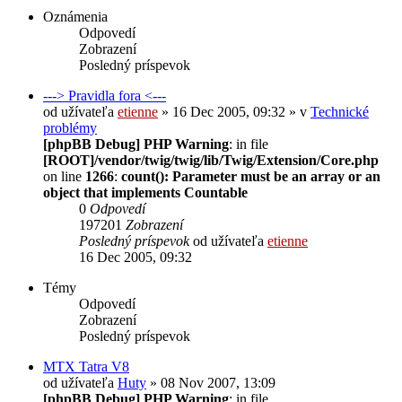
Oznámenia
Odpovedí
Zobrazení
Posledný príspevok
---> Pravidla fora <---
od užívateľa
etienne
» 16 Dec 2005, 09:32 » v
Technické
problémy
[phpBB Debug] PHP Warning
: in file
[ROOT]/vendor/twig/twig/lib/Twig/Extension/Core.php
on line
1266
:
count(): Parameter must be an array or an
object that implements Countable
0
Odpovedí
197201
Zobrazení
Posledný príspevok
od užívateľa
etienne
16 Dec 2005, 09:32
Témy
Odpovedí
Zobrazení
Posledný príspevok
MTX Tatra V8
od užívateľa
Huty
» 08 Nov 2007, 13:09
[phpBB Debug] PHP Warning
: in file