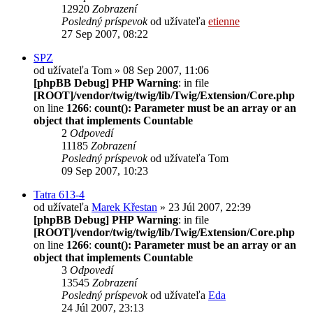
12920
Zobrazení
Posledný príspevok
od užívateľa
etienne
27 Sep 2007, 08:22
SPZ
od užívateľa
Tom
» 08 Sep 2007, 11:06
[phpBB Debug] PHP Warning
: in file
[ROOT]/vendor/twig/twig/lib/Twig/Extension/Core.php
on line
1266
:
count(): Parameter must be an array or an
object that implements Countable
2
Odpovedí
11185
Zobrazení
Posledný príspevok
od užívateľa
Tom
09 Sep 2007, 10:23
Tatra 613-4
od užívateľa
Marek Křestan
» 23 Júl 2007, 22:39
[phpBB Debug] PHP Warning
: in file
[ROOT]/vendor/twig/twig/lib/Twig/Extension/Core.php
on line
1266
:
count(): Parameter must be an array or an
object that implements Countable
3
Odpovedí
13545
Zobrazení
Posledný príspevok
od užívateľa
Eda
24 Júl 2007, 23:13