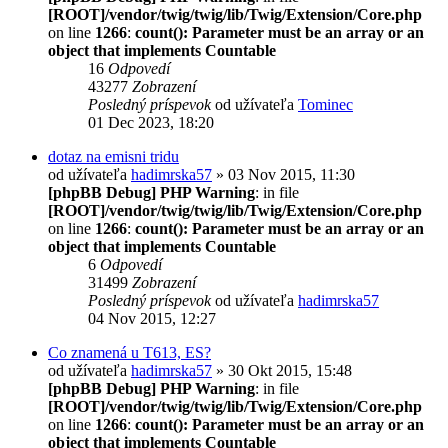
[ROOT]/vendor/twig/twig/lib/Twig/Extension/Core.php
on line
1266
:
count(): Parameter must be an array or an
object that implements Countable
16
Odpovedí
43277
Zobrazení
Posledný príspevok
od užívateľa
Tominec
01 Dec 2023, 18:20
dotaz na emisni tridu
od užívateľa
hadimrska57
» 03 Nov 2015, 11:30
[phpBB Debug] PHP Warning
: in file
[ROOT]/vendor/twig/twig/lib/Twig/Extension/Core.php
on line
1266
:
count(): Parameter must be an array or an
object that implements Countable
6
Odpovedí
31499
Zobrazení
Posledný príspevok
od užívateľa
hadimrska57
04 Nov 2015, 12:27
Co znamená u T613, ES?
od užívateľa
hadimrska57
» 30 Okt 2015, 15:48
[phpBB Debug] PHP Warning
: in file
[ROOT]/vendor/twig/twig/lib/Twig/Extension/Core.php
on line
1266
:
count(): Parameter must be an array or an
object that implements Countable