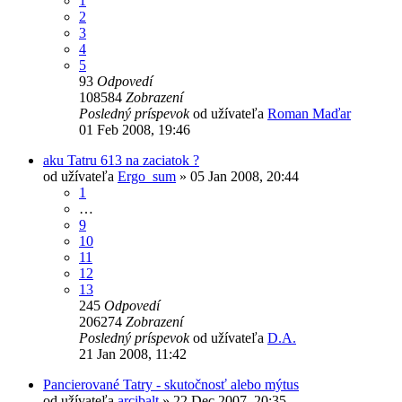
1
2
3
4
5
93
Odpovedí
108584
Zobrazení
Posledný príspevok
od užívateľa
Roman Maďar
01 Feb 2008, 19:46
aku Tatru 613 na zaciatok ?
od užívateľa
Ergo_sum
» 05 Jan 2008, 20:44
1
…
9
10
11
12
13
245
Odpovedí
206274
Zobrazení
Posledný príspevok
od užívateľa
D.A.
21 Jan 2008, 11:42
Pancierované Tatry - skutočnosť alebo mýtus
od užívateľa
arcibalt
» 22 Dec 2007, 20:35