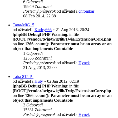
6
Odpovedí
19949
Zobrazení
Posledný príspevok
od užívateľa
chromkar
08 Feb 2014, 22:38
Tatra/MiG15
od užívateľa
Kudry666
» 21 Aug 2013, 20:24
[phpBB Debug] PHP Warning
: in file
[ROOT]/vendor/twig/twig/lib/Twig/Extension/Core.php
on line
1266
:
count(): Parameter must be an array or an
object that implements Countable
1
Odpovedí
12555
Zobrazení
Posledný príspevok
od užívateľa
Hynek
21 Aug 2013, 22:00
Tatra 815 PJ
od užívateľa
Huty
» 02 Jan 2012, 02:19
[phpBB Debug] PHP Warning
: in file
[ROOT]/vendor/twig/twig/lib/Twig/Extension/Core.php
on line
1266
:
count(): Parameter must be an array or an
object that implements Countable
3
Odpovedí
15331
Zobrazení
Posledný príspevok
od užívateľa
Hynek