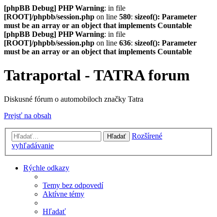
[phpBB Debug] PHP Warning
: in file
[ROOT]/phpbb/session.php
on line
580
:
sizeof(): Parameter
must be an array or an object that implements Countable
[phpBB Debug] PHP Warning
: in file
[ROOT]/phpbb/session.php
on line
636
:
sizeof(): Parameter
must be an array or an object that implements Countable
Tatraportal - TATRA forum
Diskusné fórum o automobiloch značky Tatra
Prejsť na obsah
Rozšírené
Hľadať
vyhľadávanie
Rýchle odkazy
Temy bez odpovedí
Aktívne témy
Hľadať