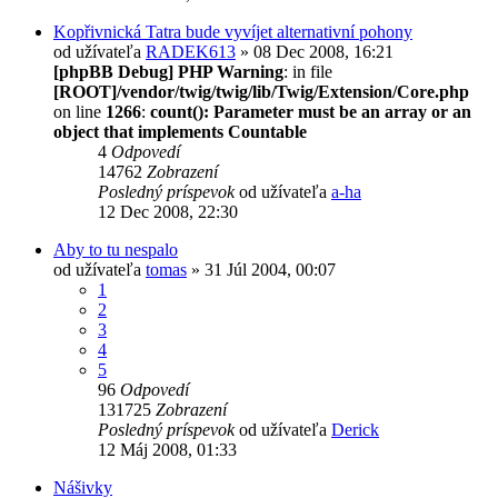
Kopřivnická Tatra bude vyvíjet alternativní pohony
od užívateľa
RADEK613
» 08 Dec 2008, 16:21
[phpBB Debug] PHP Warning
: in file
[ROOT]/vendor/twig/twig/lib/Twig/Extension/Core.php
on line
1266
:
count(): Parameter must be an array or an
object that implements Countable
4
Odpovedí
14762
Zobrazení
Posledný príspevok
od užívateľa
a-ha
12 Dec 2008, 22:30
Aby to tu nespalo
od užívateľa
tomas
» 31 Júl 2004, 00:07
1
2
3
4
5
96
Odpovedí
131725
Zobrazení
Posledný príspevok
od užívateľa
Derick
12 Máj 2008, 01:33
Nášivky