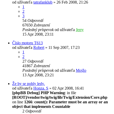
od užívateľa
tatrafanklub
» 26 Feb 2008, 21:26
1
2
3
54
Odpovedí
67650
Zobrazení
Posledný príspevok
od užívateľa
Jerry
15 Apr 2008, 23:11
Číslo motoru T613
od užívateľa
Robert
» 11 Sep 2007, 17:23
1
2
27
Odpovedí
41867
Zobrazení
Posledný príspevok
od užívateľa
Mojžo
13 Apr 2008, 23:21
Že by se pohly ledy.
od užívateľa
Honza. S
» 02 Apr 2008, 16:41
[phpBB Debug] PHP Warning
: in file
[ROOT]/vendor/twig/twig/lib/Twig/Extension/Core.php
on line
1266
:
count(): Parameter must be an array or an
object that implements Countable
2
Odpovedí