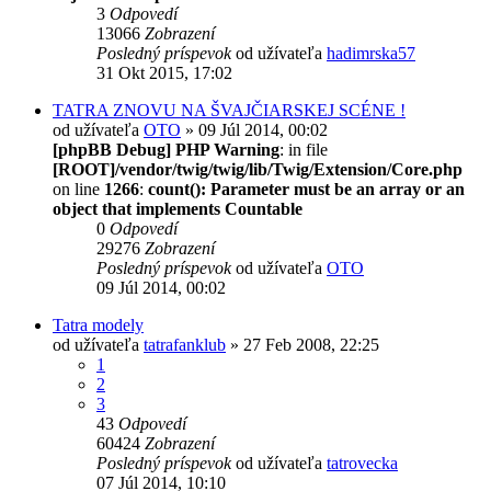
3
Odpovedí
13066
Zobrazení
Posledný príspevok
od užívateľa
hadimrska57
31 Okt 2015, 17:02
TATRA ZNOVU NA ŠVAJČIARSKEJ SCÉNE !
od užívateľa
OTO
» 09 Júl 2014, 00:02
[phpBB Debug] PHP Warning
: in file
[ROOT]/vendor/twig/twig/lib/Twig/Extension/Core.php
on line
1266
:
count(): Parameter must be an array or an
object that implements Countable
0
Odpovedí
29276
Zobrazení
Posledný príspevok
od užívateľa
OTO
09 Júl 2014, 00:02
Tatra modely
od užívateľa
tatrafanklub
» 27 Feb 2008, 22:25
1
2
3
43
Odpovedí
60424
Zobrazení
Posledný príspevok
od užívateľa
tatrovecka
07 Júl 2014, 10:10