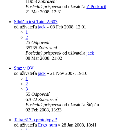
11953
Zobrazení
Posledný príspevok
od užívateľa
Z.Poskočil
21 Mar 2008, 12:31
Silniční test Tatra 2-603
od užívateľa
jack
» 08 Feb 2008, 12:01
1
2
25
Odpovedí
35735
Zobrazení
Posledný príspevok
od užívateľa
jack
08 Mar 2008, 21:02
Sraz v OV
od užívateľa
jack
» 21 Nov 2007, 19:16
1
2
3
55
Odpovedí
67622
Zobrazení
Posledný príspevok
od užívateľa
Štěpán===
02 Feb 2008, 13:33
Tatra 613 o prototypy ?
od užívateľa
Ergo_sum
» 28 Jan 2008, 18:41