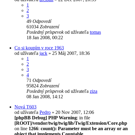
1
2
3
49
Odpovedí
61034
Zobrazení
Posledný príspevok
od užívateľa
tomas
18 Jan 2008, 00:22
Co si koupím v roce 1963
od užívateľa
jack
» 25 Máj 2007, 18:36
1
2
3
4
71
Odpovedí
95824
Zobrazení
Posledný príspevok
od užívateľa
ziza
08 Jan 2008, 14:12
Nová T603
od užívateľa
Pedro
» 20 Nov 2007, 12:06
[phpBB Debug] PHP Warning
: in file
[ROOT]/vendor/twig/twig/lib/Twig/Extension/Core.php
on line
1266
:
count(): Parameter must be an array or an
object that implements Countable