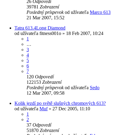
26
Odpovedí
39781
Zobrazení
Posledný príspevok
od užívateľa
Marco 613
21 Mar 2007, 15:52
Tatra 613.4Long Diamond
od užívateľa
fitness001o
» 18 Feb 2007, 10:24
1
…
3
4
5
6
7
120
Odpovedí
122153
Zobrazení
Posledný príspevok
od užívateľa
Sedo
12 Mar 2007, 09:58
Kolik jezdí po světě slušných chromových 613?
od užívateľa
Muf
» 27 Dec 2005, 11:10
1
2
37
Odpovedí
51870
Zobrazení