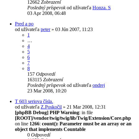
12662
Zobrazení
Posledný príspevok
od užívateľa
Honza. S
03 Apr 2008, 06:48
Pred a po
od užívateľa
peter
» 03 Jún 2007, 11:23
1
…
4
5
6
7
8
157
Odpovedí
163115
Zobrazení
Posledný príspevok
od užívateľa
ondrej
23 Mar 2008, 10:20
T 603 seriova čísla.
od užívateľa
Z.Poskočil
» 21 Mar 2008, 12:31
[phpBB Debug] PHP Warning
: in file
[ROOT]/vendor/twig/twig/lib/Twig/Extension/Core.php
on line
1266
:
count(): Parameter must be an array or an
object that implements Countable
0
Odpovedí