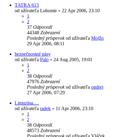
TATRA 613
od užívateľa
Lubomir
» 22 Apr 2006, 23:10
1
2
37
Odpovedí
44348
Zobrazení
Posledný príspevok
od užívateľa
Mojžo
29 Apr 2006, 08:11
bezpečnostné pásy
od užívateľa
Palo
» 24 Aug 2005, 19:01
1
2
38
Odpovedí
47976
Zobrazení
Posledný príspevok
od užívateľa
ondrej
27 Apr 2006, 07:29
Limuzína.....
od užívateľa
radek
» 11 Apr 2006, 23:10
1
2
38
Odpovedí
48573
Zobrazení
Posledný príspevok
od užívateľa
Vláček