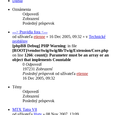
Ďalšia
Oznámenia
Odpovedí
Zobrazení
Posledný príspevok
---> Pravidla fora <---
od užívateľa
etienne
» 16 Dec 2005, 09:32 » v
Technické
problémy
[phpBB Debug] PHP Warning
: in file
[ROOT]/vendor/twig/twig/lib/Twig/Extension/Core.php
on line
1266
:
count(): Parameter must be an array or an
object that implements Countable
0
Odpovedí
197231
Zobrazení
Posledný príspevok
od užívateľa
etienne
16 Dec 2005, 09:32
Témy
Odpovedí
Zobrazení
Posledný príspevok
MTX Tatra V8
od užívateľa
Huty
» 08 Nov 2007, 13:09