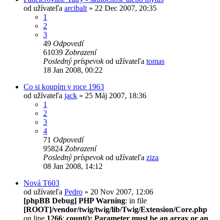
od užívateľa
arcibalt
» 22 Dec 2007, 20:35
1
2
3
49
Odpovedí
61039
Zobrazení
Posledný príspevok
od užívateľa
tomas
18 Jan 2008, 00:22
Co si koupím v roce 1963
od užívateľa
jack
» 25 Máj 2007, 18:36
1
2
3
4
71
Odpovedí
95824
Zobrazení
Posledný príspevok
od užívateľa
ziza
08 Jan 2008, 14:12
Nová T603
od užívateľa
Pedro
» 20 Nov 2007, 12:06
[phpBB Debug] PHP Warning
: in file
[ROOT]/vendor/twig/twig/lib/Twig/Extension/Core.php
on line
1266
:
count(): Parameter must be an array or an