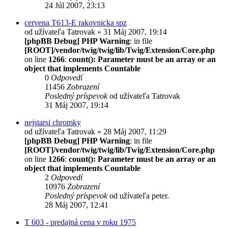
24 Júl 2007, 23:13
cervena T613-E rakovnicka spz
od užívateľa
Tatrovak
» 31 Máj 2007, 19:14
[phpBB Debug] PHP Warning
: in file
[ROOT]/vendor/twig/twig/lib/Twig/Extension/Core.php
on line
1266
:
count(): Parameter must be an array or an
object that implements Countable
0
Odpovedí
11456
Zobrazení
Posledný príspevok
od užívateľa
Tatrovak
31 Máj 2007, 19:14
nejstarsi chromky
od užívateľa
Tatrovak
» 28 Máj 2007, 11:29
[phpBB Debug] PHP Warning
: in file
[ROOT]/vendor/twig/twig/lib/Twig/Extension/Core.php
on line
1266
:
count(): Parameter must be an array or an
object that implements Countable
2
Odpovedí
10976
Zobrazení
Posledný príspevok
od užívateľa
peter.
28 Máj 2007, 12:41
T 603 - predajná cena v roku 1975