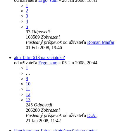
od užívateľa
Ergo_sum
» 28 Jan 2008, 18:41
1
2
3
4
5
93
Odpovedí
108589
Zobrazení
Posledný príspevok
od užívateľa
Roman Maďar
01 Feb 2008, 19:46
aku Tatru 613 na zaciatok ?
od užívateľa
Ergo_sum
» 05 Jan 2008, 20:44
1
…
9
10
11
12
13
245
Odpovedí
206280
Zobrazení
Posledný príspevok
od užívateľa
D.A.
21 Jan 2008, 11:42
Pancierované Tatry - skutočnosť alebo mýtus