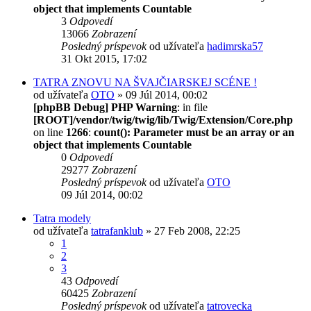
object that implements Countable
3
Odpovedí
13066
Zobrazení
Posledný príspevok
od užívateľa
hadimrska57
31 Okt 2015, 17:02
TATRA ZNOVU NA ŠVAJČIARSKEJ SCÉNE !
od užívateľa
OTO
» 09 Júl 2014, 00:02
[phpBB Debug] PHP Warning
: in file
[ROOT]/vendor/twig/twig/lib/Twig/Extension/Core.php
on line
1266
:
count(): Parameter must be an array or an
object that implements Countable
0
Odpovedí
29277
Zobrazení
Posledný príspevok
od užívateľa
OTO
09 Júl 2014, 00:02
Tatra modely
od užívateľa
tatrafanklub
» 27 Feb 2008, 22:25
1
2
3
43
Odpovedí
60425
Zobrazení
Posledný príspevok
od užívateľa
tatrovecka