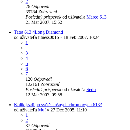
2
26
Odpovedí
39784
Zobrazení
Posledný príspevok
od užívateľa
Marco 613
21 Mar 2007, 15:52
Tatra 613.4Long Diamond
od užívateľa
fitness001o
» 18 Feb 2007, 10:24
1
…
3
4
5
6
7
120
Odpovedí
122161
Zobrazení
Posledný príspevok
od užívateľa
Sedo
12 Mar 2007, 09:58
Kolik jezdí po světě slušných chromových 613?
od užívateľa
Muf
» 27 Dec 2005, 11:10
1
2
37
Odpovedí