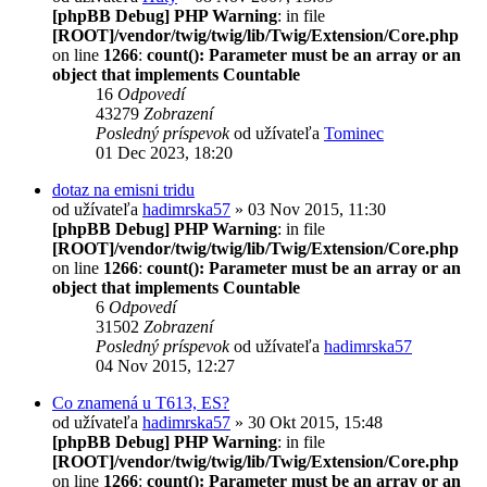
[phpBB Debug] PHP Warning
: in file
[ROOT]/vendor/twig/twig/lib/Twig/Extension/Core.php
on line
1266
:
count(): Parameter must be an array or an
object that implements Countable
16
Odpovedí
43279
Zobrazení
Posledný príspevok
od užívateľa
Tominec
01 Dec 2023, 18:20
dotaz na emisni tridu
od užívateľa
hadimrska57
» 03 Nov 2015, 11:30
[phpBB Debug] PHP Warning
: in file
[ROOT]/vendor/twig/twig/lib/Twig/Extension/Core.php
on line
1266
:
count(): Parameter must be an array or an
object that implements Countable
6
Odpovedí
31502
Zobrazení
Posledný príspevok
od užívateľa
hadimrska57
04 Nov 2015, 12:27
Co znamená u T613, ES?
od užívateľa
hadimrska57
» 30 Okt 2015, 15:48
[phpBB Debug] PHP Warning
: in file
[ROOT]/vendor/twig/twig/lib/Twig/Extension/Core.php
on line
1266
:
count(): Parameter must be an array or an