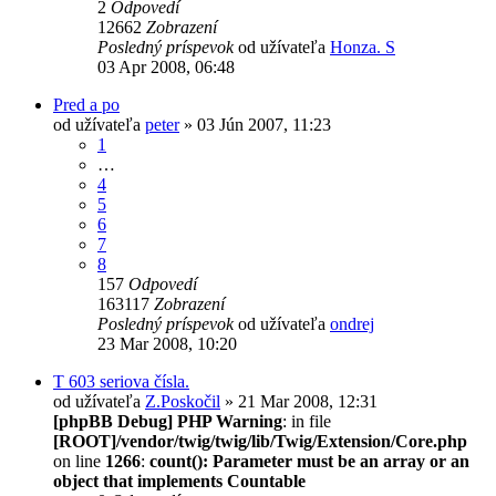
2
Odpovedí
12662
Zobrazení
Posledný príspevok
od užívateľa
Honza. S
03 Apr 2008, 06:48
Pred a po
od užívateľa
peter
» 03 Jún 2007, 11:23
1
…
4
5
6
7
8
157
Odpovedí
163117
Zobrazení
Posledný príspevok
od užívateľa
ondrej
23 Mar 2008, 10:20
T 603 seriova čísla.
od užívateľa
Z.Poskočil
» 21 Mar 2008, 12:31
[phpBB Debug] PHP Warning
: in file
[ROOT]/vendor/twig/twig/lib/Twig/Extension/Core.php
on line
1266
:
count(): Parameter must be an array or an
object that implements Countable