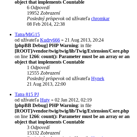
object that implements Countable
6
Odpovedí
19952
Zobrazení
Posledný príspevok
od užívateľa
chromkar
08 Feb 2014, 22:38
Tatra/MiG15
od užívateľa
Kudry666
» 21 Aug 2013, 20:24
[phpBB Debug] PHP Warning
: in file
[ROOT]/vendor/twig/twig/lib/Twig/Extension/Core.php
on line
1266
:
count(): Parameter must be an array or an
object that implements Countable
1
Odpovedí
12555
Zobrazení
Posledný príspevok
od užívateľa
Hynek
21 Aug 2013, 22:00
Tatra 815 PJ
od užívateľa
Huty
» 02 Jan 2012, 02:19
[phpBB Debug] PHP Warning
: in file
[ROOT]/vendor/twig/twig/lib/Twig/Extension/Core.php
on line
1266
:
count(): Parameter must be an array or an
object that implements Countable
3
Odpovedí
15332
Zobrazení