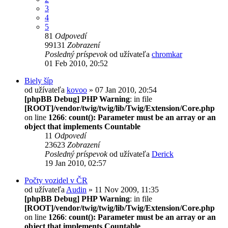
3
4
5
81
Odpovedí
99131
Zobrazení
Posledný príspevok
od užívateľa
chromkar
01 Feb 2010, 20:52
Biely šíp
od užívateľa
kovoo
» 07 Jan 2010, 20:54
[phpBB Debug] PHP Warning
: in file
[ROOT]/vendor/twig/twig/lib/Twig/Extension/Core.php
on line
1266
:
count(): Parameter must be an array or an
object that implements Countable
11
Odpovedí
23623
Zobrazení
Posledný príspevok
od užívateľa
Derick
19 Jan 2010, 02:57
Počty vozidel v ČR
od užívateľa
Audin
» 11 Nov 2009, 11:35
[phpBB Debug] PHP Warning
: in file
[ROOT]/vendor/twig/twig/lib/Twig/Extension/Core.php
on line
1266
:
count(): Parameter must be an array or an
object that implements Countable