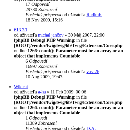
17
Odpovedí
29730
Zobrazení
Posledný príspevok
od užívateľa
RadimK
18 Nov 2009, 15:16
613 2/I
od užívateľa
michal jančov
» 30 Máj 2007, 22:00
[phpBB Debug] PHP Warning
: in file
[ROOT]/vendor/twig/twig/lib/Twig/Extension/Core.php
on line
1266
:
count(): Parameter must be an array or an
object that implements Countable
6
Odpovedí
16997
Zobrazení
Posledný príspevok
od užívateľa
vasa26
10 Aug 2009, 19:43
Wildcat
od užívateľa
a-ha
» 11 Feb 2009, 00:06
[phpBB Debug] PHP Warning
: in file
[ROOT]/vendor/twig/twig/lib/Twig/Extension/Core.php
on line
1266
:
count(): Parameter must be an array or an
object that implements Countable
1
Odpovedí
11389
Zobrazení
Posledný príspevok
od užívateľa
D.A.