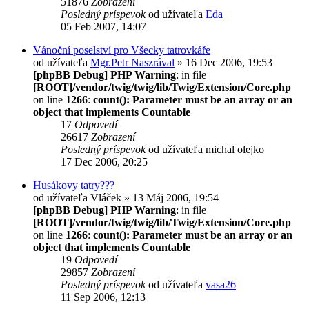
51876
Zobrazení
Posledný príspevok
od užívateľa
Eda
05 Feb 2007, 14:07
Vánoční poselství pro Všecky tatrovkáře
od užívateľa
Mgr.Petr Naszrával
» 16 Dec 2006, 19:53
[phpBB Debug] PHP Warning
: in file
[ROOT]/vendor/twig/twig/lib/Twig/Extension/Core.php
on line
1266
:
count(): Parameter must be an array or an
object that implements Countable
17
Odpovedí
26617
Zobrazení
Posledný príspevok
od užívateľa
michal olejko
17 Dec 2006, 20:25
Husákovy tatry???
od užívateľa
Vláček
» 13 Máj 2006, 19:54
[phpBB Debug] PHP Warning
: in file
[ROOT]/vendor/twig/twig/lib/Twig/Extension/Core.php
on line
1266
:
count(): Parameter must be an array or an
object that implements Countable
19
Odpovedí
29857
Zobrazení
Posledný príspevok
od užívateľa
vasa26
11 Sep 2006, 12:13