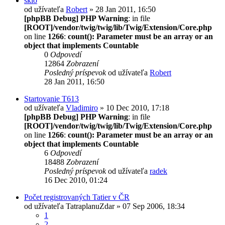
sklo
od užívateľa
Robert
» 28 Jan 2011, 16:50
[phpBB Debug] PHP Warning
: in file
[ROOT]/vendor/twig/twig/lib/Twig/Extension/Core.php
on line
1266
:
count(): Parameter must be an array or an
object that implements Countable
0
Odpovedí
12864
Zobrazení
Posledný príspevok
od užívateľa
Robert
28 Jan 2011, 16:50
Startovanie T613
od užívateľa
Vladimiro
» 10 Dec 2010, 17:18
[phpBB Debug] PHP Warning
: in file
[ROOT]/vendor/twig/twig/lib/Twig/Extension/Core.php
on line
1266
:
count(): Parameter must be an array or an
object that implements Countable
6
Odpovedí
18488
Zobrazení
Posledný príspevok
od užívateľa
radek
16 Dec 2010, 01:24
Počet registrovaných Tatier v ČR
od užívateľa
TatraplanuZdar
» 07 Sep 2006, 18:34
1
2