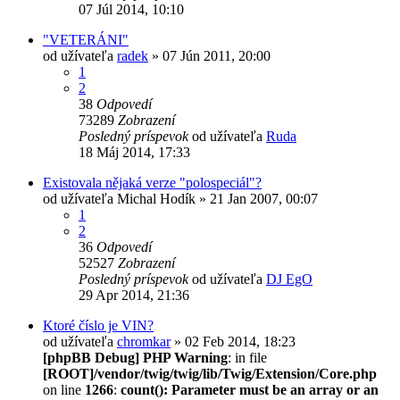
07 Júl 2014, 10:10
"VETERÁNI"
od užívateľa
radek
» 07 Jún 2011, 20:00
1
2
38
Odpovedí
73289
Zobrazení
Posledný príspevok
od užívateľa
Ruda
18 Máj 2014, 17:33
Existovala nějaká verze "polospeciál"?
od užívateľa
Michal Hodík
» 21 Jan 2007, 00:07
1
2
36
Odpovedí
52527
Zobrazení
Posledný príspevok
od užívateľa
DJ EgO
29 Apr 2014, 21:36
Ktoré číslo je VIN?
od užívateľa
chromkar
» 02 Feb 2014, 18:23
[phpBB Debug] PHP Warning
: in file
[ROOT]/vendor/twig/twig/lib/Twig/Extension/Core.php
on line
1266
:
count(): Parameter must be an array or an