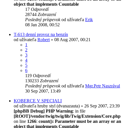
object that implements Countable
17
Odpovedí
28744
Zobrazení
Posledný príspevok
od užívateľa
Erik
08 Jan 2008, 00:52
T-613 denní provoz na benzín
od užívateľa
Robert
» 08 Aug 2007, 00:21
1
2
3
4
5
6
119
Odpovedí
130233
Zobrazení
Posledný príspevok
od užívateľa
Mgr.Petr Naszrával
30 Sep 2007, 13:49
KOBERCE V SPECIALI
od užívateľa
hruby styl (dvanazauta)
» 26 Sep 2007, 23:39
[phpBB Debug] PHP Warning
: in file
[ROOT]/vendor/twig/twig/lib/Twig/Extension/Core.php
on line
1266
:
count(): Parameter must be an array or an
object that implements Countable