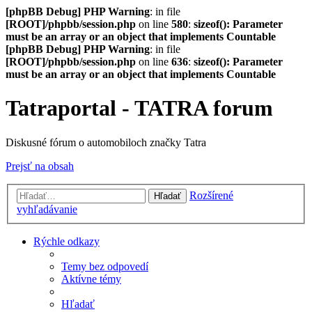
[phpBB Debug] PHP Warning
: in file
[ROOT]/phpbb/session.php
on line
580
:
sizeof(): Parameter
must be an array or an object that implements Countable
[phpBB Debug] PHP Warning
: in file
[ROOT]/phpbb/session.php
on line
636
:
sizeof(): Parameter
must be an array or an object that implements Countable
Tatraportal - TATRA forum
Diskusné fórum o automobiloch značky Tatra
Prejsť na obsah
Rozšírené
Hľadať
vyhľadávanie
Rýchle odkazy
Temy bez odpovedí
Aktívne témy
Hľadať