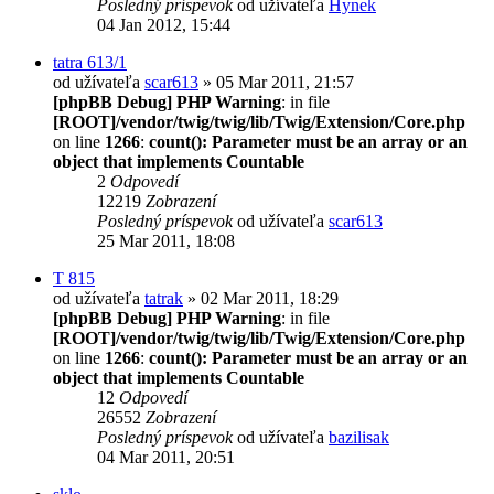
Posledný príspevok
od užívateľa
Hynek
04 Jan 2012, 15:44
tatra 613/1
od užívateľa
scar613
» 05 Mar 2011, 21:57
[phpBB Debug] PHP Warning
: in file
[ROOT]/vendor/twig/twig/lib/Twig/Extension/Core.php
on line
1266
:
count(): Parameter must be an array or an
object that implements Countable
2
Odpovedí
12219
Zobrazení
Posledný príspevok
od užívateľa
scar613
25 Mar 2011, 18:08
T 815
od užívateľa
tatrak
» 02 Mar 2011, 18:29
[phpBB Debug] PHP Warning
: in file
[ROOT]/vendor/twig/twig/lib/Twig/Extension/Core.php
on line
1266
:
count(): Parameter must be an array or an
object that implements Countable
12
Odpovedí
26552
Zobrazení
Posledný príspevok
od užívateľa
bazilisak
04 Mar 2011, 20:51