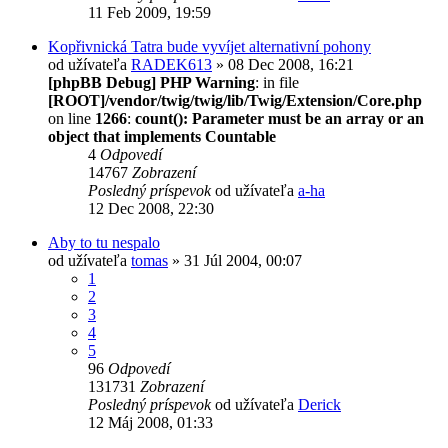
11 Feb 2009, 19:59
Kopřivnická Tatra bude vyvíjet alternativní pohony
od užívateľa
RADEK613
» 08 Dec 2008, 16:21
[phpBB Debug] PHP Warning
: in file
[ROOT]/vendor/twig/twig/lib/Twig/Extension/Core.php
on line
1266
:
count(): Parameter must be an array or an
object that implements Countable
4
Odpovedí
14767
Zobrazení
Posledný príspevok
od užívateľa
a-ha
12 Dec 2008, 22:30
Aby to tu nespalo
od užívateľa
tomas
» 31 Júl 2004, 00:07
1
2
3
4
5
96
Odpovedí
131731
Zobrazení
Posledný príspevok
od užívateľa
Derick
12 Máj 2008, 01:33