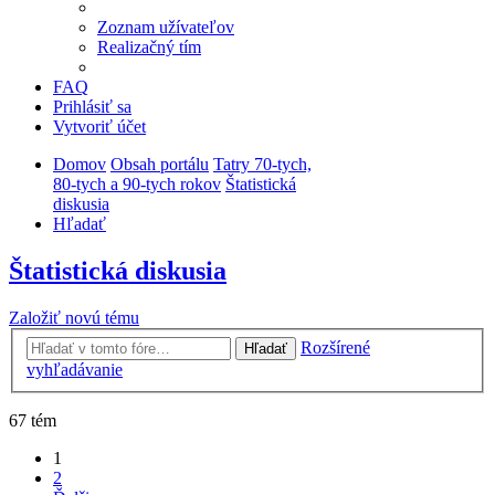
Zoznam užívateľov
Realizačný tím
FAQ
Prihlásiť sa
Vytvoriť účet
Domov
Obsah portálu
Tatry 70-tych,
80-tych a 90-tych rokov
Štatistická
diskusia
Hľadať
Štatistická diskusia
Založiť novú tému
Rozšírené
Hľadať
vyhľadávanie
67 tém
1
2