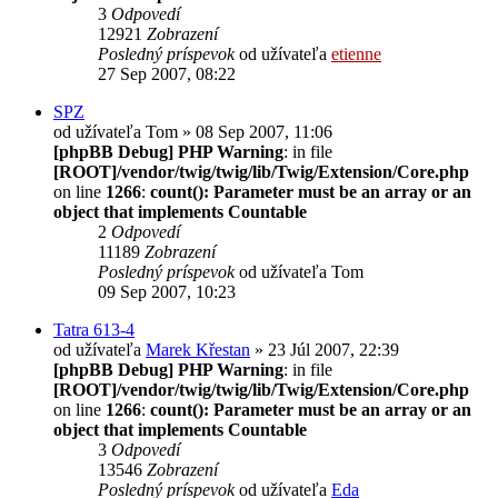
3
Odpovedí
12921
Zobrazení
Posledný príspevok
od užívateľa
etienne
27 Sep 2007, 08:22
SPZ
od užívateľa
Tom
» 08 Sep 2007, 11:06
[phpBB Debug] PHP Warning
: in file
[ROOT]/vendor/twig/twig/lib/Twig/Extension/Core.php
on line
1266
:
count(): Parameter must be an array or an
object that implements Countable
2
Odpovedí
11189
Zobrazení
Posledný príspevok
od užívateľa
Tom
09 Sep 2007, 10:23
Tatra 613-4
od užívateľa
Marek Křestan
» 23 Júl 2007, 22:39
[phpBB Debug] PHP Warning
: in file
[ROOT]/vendor/twig/twig/lib/Twig/Extension/Core.php
on line
1266
:
count(): Parameter must be an array or an
object that implements Countable
3
Odpovedí
13546
Zobrazení
Posledný príspevok
od užívateľa
Eda