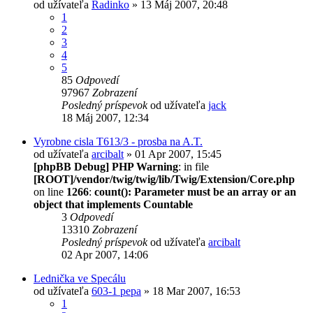
od užívateľa
Radinko
» 13 Máj 2007, 20:48
1
2
3
4
5
85
Odpovedí
97967
Zobrazení
Posledný príspevok
od užívateľa
jack
18 Máj 2007, 12:34
Vyrobne cisla T613/3 - prosba na A.T.
od užívateľa
arcibalt
» 01 Apr 2007, 15:45
[phpBB Debug] PHP Warning
: in file
[ROOT]/vendor/twig/twig/lib/Twig/Extension/Core.php
on line
1266
:
count(): Parameter must be an array or an
object that implements Countable
3
Odpovedí
13310
Zobrazení
Posledný príspevok
od užívateľa
arcibalt
02 Apr 2007, 14:06
Lednička ve Specálu
od užívateľa
603-1 pepa
» 18 Mar 2007, 16:53
1