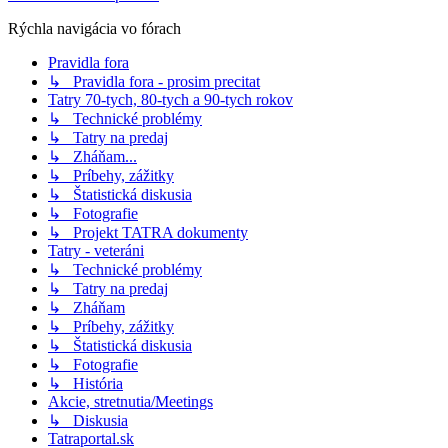
Rýchla navigácia vo fórach
Pravidla fora
↳ Pravidla fora - prosim precitat
Tatry 70-tych, 80-tych a 90-tych rokov
↳ Technické problémy
↳ Tatry na predaj
↳ Zháňam...
↳ Príbehy, zážitky
↳ Štatistická diskusia
↳ Fotografie
↳ Projekt TATRA dokumenty
Tatry - veteráni
↳ Technické problémy
↳ Tatry na predaj
↳ Zháňam
↳ Príbehy, zážitky
↳ Štatistická diskusia
↳ Fotografie
↳ História
Akcie, stretnutia/Meetings
↳ Diskusia
Tatraportal.sk