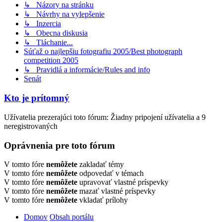
↳ Názory na stránku
↳ Návrhy na vylepšenie
↳ Inzercia
↳ Obecna diskusia
↳ Tláchanie...
Súťaž o najlepšiu fotografiu 2005/Best photograph
competition 2005
↳ Pravidlá a informácie/Rules and info
Senát
Kto je prítomný
Užívatelia prezerajúci toto fórum: Žiadny pripojení užívatelia a 9
neregistrovaných
Oprávnenia pre toto fórum
V tomto fóre
nemôžete
zakladať témy
V tomto fóre
nemôžete
odpovedať v témach
V tomto fóre
nemôžete
upravovať vlastné príspevky
V tomto fóre
nemôžete
mazať vlastné príspevky
V tomto fóre
nemôžete
vkladať prílohy
Domov
Obsah portálu