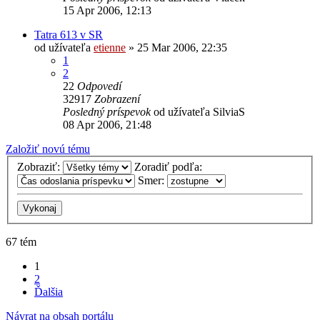
15 Apr 2006, 12:13
Tatra 613 v SR
od užívateľa
etienne
» 25 Mar 2006, 22:35
1
2
22
Odpovedí
32917
Zobrazení
Posledný príspevok
od užívateľa
SilviaS
08 Apr 2006, 21:48
Založiť novú tému
Zobraziť:
Zoradiť podľa:
Smer:
67 tém
1
2
Ďalšia
Návrat na obsah portálu