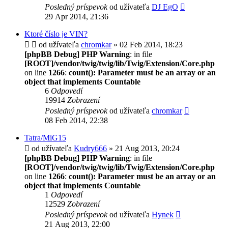
Posledný príspevok
od užívateľa
DJ EgO
29 Apr 2014, 21:36
Ktoré číslo je VIN?
od užívateľa
chromkar
» 02 Feb 2014, 18:23
[phpBB Debug] PHP Warning
: in file
[ROOT]/vendor/twig/twig/lib/Twig/Extension/Core.php
on line
1266
:
count(): Parameter must be an array or an
object that implements Countable
6
Odpovedí
19914
Zobrazení
Posledný príspevok
od užívateľa
chromkar
08 Feb 2014, 22:38
Tatra/MiG15
od užívateľa
Kudry666
» 21 Aug 2013, 20:24
[phpBB Debug] PHP Warning
: in file
[ROOT]/vendor/twig/twig/lib/Twig/Extension/Core.php
on line
1266
:
count(): Parameter must be an array or an
object that implements Countable
1
Odpovedí
12529
Zobrazení
Posledný príspevok
od užívateľa
Hynek
21 Aug 2013, 22:00