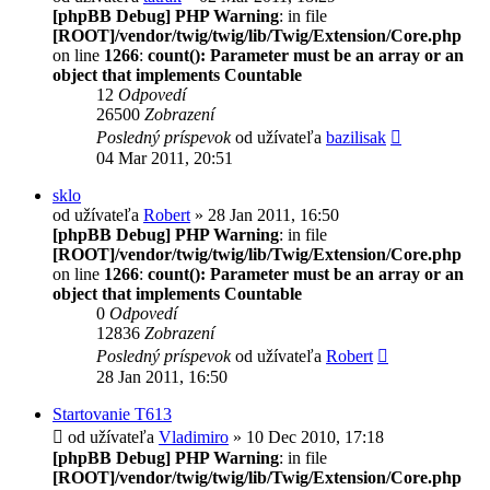
[phpBB Debug] PHP Warning
: in file
[ROOT]/vendor/twig/twig/lib/Twig/Extension/Core.php
on line
1266
:
count(): Parameter must be an array or an
object that implements Countable
12
Odpovedí
26500
Zobrazení
Posledný príspevok
od užívateľa
bazilisak
04 Mar 2011, 20:51
sklo
od užívateľa
Robert
» 28 Jan 2011, 16:50
[phpBB Debug] PHP Warning
: in file
[ROOT]/vendor/twig/twig/lib/Twig/Extension/Core.php
on line
1266
:
count(): Parameter must be an array or an
object that implements Countable
0
Odpovedí
12836
Zobrazení
Posledný príspevok
od užívateľa
Robert
28 Jan 2011, 16:50
Startovanie T613
od užívateľa
Vladimiro
» 10 Dec 2010, 17:18
[phpBB Debug] PHP Warning
: in file
[ROOT]/vendor/twig/twig/lib/Twig/Extension/Core.php