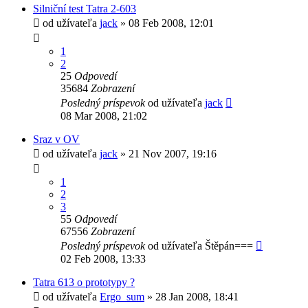
Silniční test Tatra 2-603
od užívateľa
jack
» 08 Feb 2008, 12:01
1
2
25
Odpovedí
35684
Zobrazení
Posledný príspevok
od užívateľa
jack
08 Mar 2008, 21:02
Sraz v OV
od užívateľa
jack
» 21 Nov 2007, 19:16
1
2
3
55
Odpovedí
67556
Zobrazení
Posledný príspevok
od užívateľa
Štěpán===
02 Feb 2008, 13:33
Tatra 613 o prototypy ?
od užívateľa
Ergo_sum
» 28 Jan 2008, 18:41