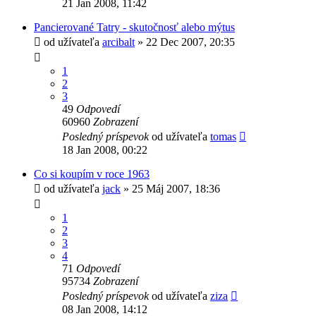
21 Jan 2008, 11:42
Pancierované Tatry - skutočnosť alebo mýtus
od užívateľa
arcibalt
» 22 Dec 2007, 20:35
1
2
3
49
Odpovedí
60960
Zobrazení
Posledný príspevok
od užívateľa
tomas
18 Jan 2008, 00:22
Co si koupím v roce 1963
od užívateľa
jack
» 25 Máj 2007, 18:36
1
2
3
4
71
Odpovedí
95734
Zobrazení
Posledný príspevok
od užívateľa
ziza
08 Jan 2008, 14:12