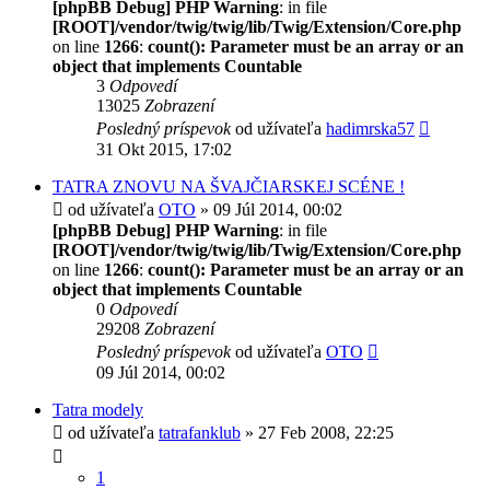
[phpBB Debug] PHP Warning
: in file
[ROOT]/vendor/twig/twig/lib/Twig/Extension/Core.php
on line
1266
:
count(): Parameter must be an array or an
object that implements Countable
3
Odpovedí
13025
Zobrazení
Posledný príspevok
od užívateľa
hadimrska57
31 Okt 2015, 17:02
TATRA ZNOVU NA ŠVAJČIARSKEJ SCÉNE !
od užívateľa
OTO
» 09 Júl 2014, 00:02
[phpBB Debug] PHP Warning
: in file
[ROOT]/vendor/twig/twig/lib/Twig/Extension/Core.php
on line
1266
:
count(): Parameter must be an array or an
object that implements Countable
0
Odpovedí
29208
Zobrazení
Posledný príspevok
od užívateľa
OTO
09 Júl 2014, 00:02
Tatra modely
od užívateľa
tatrafanklub
» 27 Feb 2008, 22:25
1