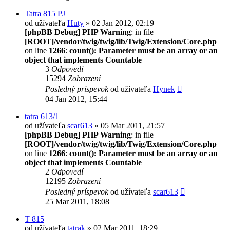
Tatra 815 PJ
od užívateľa
Huty
» 02 Jan 2012, 02:19
[phpBB Debug] PHP Warning
: in file
[ROOT]/vendor/twig/twig/lib/Twig/Extension/Core.php
on line
1266
:
count(): Parameter must be an array or an
object that implements Countable
3
Odpovedí
15294
Zobrazení
Posledný príspevok
od užívateľa
Hynek
04 Jan 2012, 15:44
tatra 613/1
od užívateľa
scar613
» 05 Mar 2011, 21:57
[phpBB Debug] PHP Warning
: in file
[ROOT]/vendor/twig/twig/lib/Twig/Extension/Core.php
on line
1266
:
count(): Parameter must be an array or an
object that implements Countable
2
Odpovedí
12195
Zobrazení
Posledný príspevok
od užívateľa
scar613
25 Mar 2011, 18:08
T 815
od užívateľa
tatrak
» 02 Mar 2011, 18:29