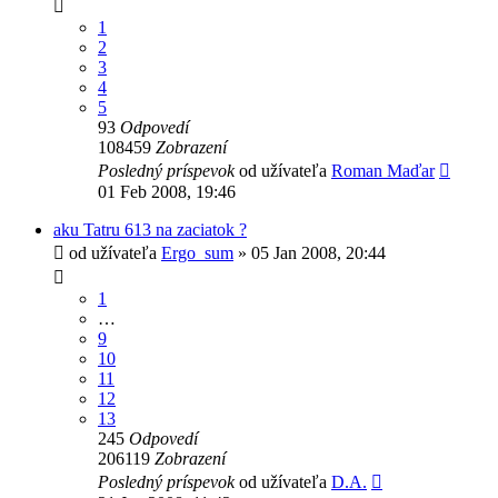
1
2
3
4
5
93
Odpovedí
108459
Zobrazení
Posledný príspevok
od užívateľa
Roman Maďar
01 Feb 2008, 19:46
aku Tatru 613 na zaciatok ?
od užívateľa
Ergo_sum
» 05 Jan 2008, 20:44
1
…
9
10
11
12
13
245
Odpovedí
206119
Zobrazení
Posledný príspevok
od užívateľa
D.A.