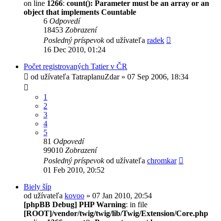
on line
1266
:
count(): Parameter must be an array or an
object that implements Countable
6
Odpovedí
18453
Zobrazení
Posledný príspevok
od užívateľa
radek
16 Dec 2010, 01:24
Počet registrovaných Tatier v ČR
od užívateľa
TatraplanuZdar
» 07 Sep 2006, 18:34
1
2
3
4
5
81
Odpovedí
99010
Zobrazení
Posledný príspevok
od užívateľa
chromkar
01 Feb 2010, 20:52
Biely šíp
od užívateľa
kovoo
» 07 Jan 2010, 20:54
[phpBB Debug] PHP Warning
: in file
[ROOT]/vendor/twig/twig/lib/Twig/Extension/Core.php