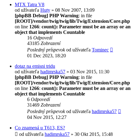
MTX Tatra V8
od užívateľa
Huty
» 08 Nov 2007, 13:09
[phpBB Debug] PHP Warning
: in file
[ROOT]/vendor/twig/twig/lib/Twig/Extension/Core.php
on line
1266
:
count(): Parameter must be an array or an
object that implements Countable
16
Odpovedí
43185
Zobrazení
Posledný príspevok
od užívateľa
Tominec
01 Dec 2023, 18:20
dotaz na emisni tridu
od užívateľa
hadimrska57
» 03 Nov 2015, 11:30
[phpBB Debug] PHP Warning
: in file
[ROOT]/vendor/twig/twig/lib/Twig/Extension/Core.php
on line
1266
:
count(): Parameter must be an array or an
object that implements Countable
6
Odpovedí
31469
Zobrazení
Posledný príspevok
od užívateľa
hadimrska57
04 Nov 2015, 12:27
Co znamená u T613, ES?
od užívateľa
hadimrska57
» 30 Okt 2015, 15:48