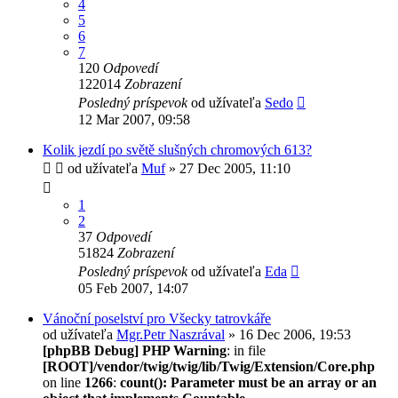
4
5
6
7
120
Odpovedí
122014
Zobrazení
Posledný príspevok
od užívateľa
Sedo
12 Mar 2007, 09:58
Kolik jezdí po světě slušných chromových 613?
od užívateľa
Muf
» 27 Dec 2005, 11:10
1
2
37
Odpovedí
51824
Zobrazení
Posledný príspevok
od užívateľa
Eda
05 Feb 2007, 14:07
Vánoční poselství pro Všecky tatrovkáře
od užívateľa
Mgr.Petr Naszrával
» 16 Dec 2006, 19:53
[phpBB Debug] PHP Warning
: in file
[ROOT]/vendor/twig/twig/lib/Twig/Extension/Core.php
on line
1266
:
count(): Parameter must be an array or an