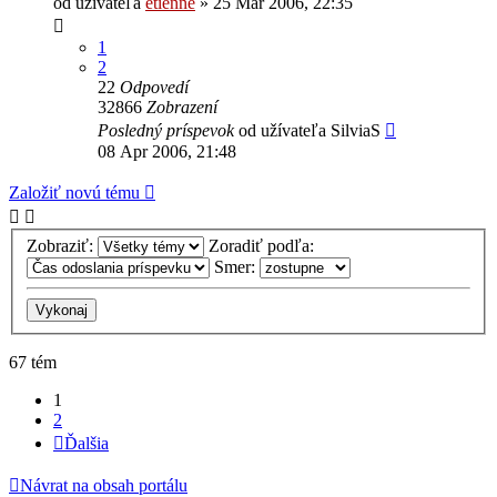
od užívateľa
etienne
» 25 Mar 2006, 22:35
1
2
22
Odpovedí
32866
Zobrazení
Posledný príspevok
od užívateľa
SilviaS
08 Apr 2006, 21:48
Založiť novú tému
Zobraziť:
Zoradiť podľa:
Smer:
67 tém
1
2
Ďalšia
Návrat na obsah portálu