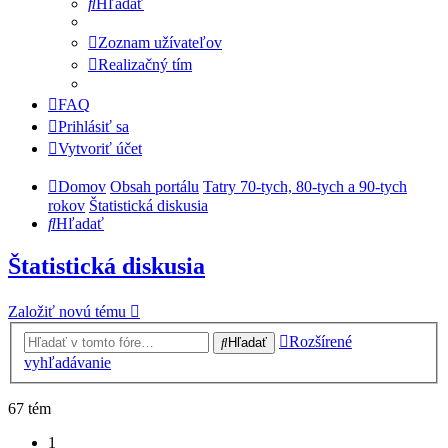
Hľadať
Zoznam užívateľov
Realizačný tím
FAQ
Prihlásiť sa
Vytvoriť účet
Domov
Obsah portálu
Tatry 70-tych, 80-tych a 90-tych
rokov
Štatistická diskusia
Hľadať
Štatistická diskusia
Založiť novú tému
Rozšírené
Hľadať
vyhľadávanie
67 tém
1