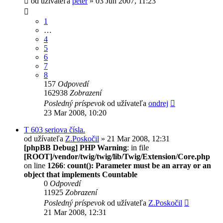
od užívateľa
peter
» 03 Jún 2007, 11:23
1
…
4
5
6
7
8
157
Odpovedí
162938
Zobrazení
Posledný príspevok
od užívateľa
ondrej
23 Mar 2008, 10:20
T 603 seriova čísla.
od užívateľa
Z.Poskočil
» 21 Mar 2008, 12:31
[phpBB Debug] PHP Warning
: in file
[ROOT]/vendor/twig/twig/lib/Twig/Extension/Core.php
on line
1266
:
count(): Parameter must be an array or an
object that implements Countable
0
Odpovedí
11925
Zobrazení
Posledný príspevok
od užívateľa
Z.Poskočil
21 Mar 2008, 12:31