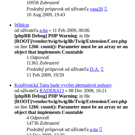
16958
Zobrazení
Posledný príspevok
od užívateľa
vasa26
10 Aug 2009, 19:43
Wildcat
od užívateľa
a-ha
» 11 Feb 2009, 00:06
[phpBB Debug] PHP Warning
: in file
[ROOT]/vendor/twig/twig/lib/Twig/Extension/Core.php
on line
1266
:
count(): Parameter must be an array or an
object that implements Countable
1
Odpovedí
11361
Zobrazení
Posledný príspevok
od užívateľa
D.A.
11 Feb 2009, 19:59
Kopřivnická Tatra bude vyvíjet alternativní pohony
od užívateľa
RADEK613
» 08 Dec 2008, 16:21
[phpBB Debug] PHP Warning
: in file
[ROOT]/vendor/twig/twig/lib/Twig/Extension/Core.php
on line
1266
:
count(): Parameter must be an array or an
object that implements Countable
4
Odpovedí
14736
Zobrazení
Posledný príspevok
od užívateľa
a-ha