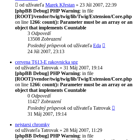
od užívateľa
Marek Křestan
» 23 Júl 2007, 22:39
[phpBB Debug] PHP Warning
: in file
[ROOT]/vendor/twig/twig/lib/Twig/Extension/Core.php
on line
1266
:
count(): Parameter must be an array or an
object that implements Countable
3
Odpovedí
13508
Zobrazení
Posledný príspevok
od užívateľa
Eda
24 Júl 2007, 23:13
cervena T613-E rakovnicka spz
od užívateľa
Tatrovak
» 31 Máj 2007, 19:14
[phpBB Debug] PHP Warning
: in file
[ROOT]/vendor/twig/twig/lib/Twig/Extension/Core.php
on line
1266
:
count(): Parameter must be an array or an
object that implements Countable
0
Odpovedí
11427
Zobrazení
Posledný príspevok
od užívateľa
Tatrovak
31 Máj 2007, 19:14
nejstarsi chromky
od užívateľa
Tatrovak
» 28 Máj 2007, 11:29
[phpBB Debug] PHP Warning
: in file