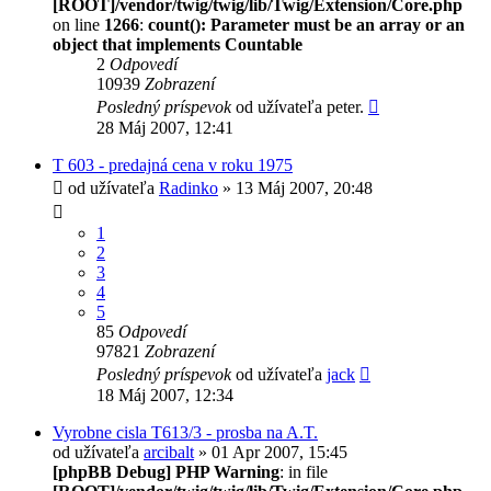
[ROOT]/vendor/twig/twig/lib/Twig/Extension/Core.php
on line
1266
:
count(): Parameter must be an array or an
object that implements Countable
2
Odpovedí
10939
Zobrazení
Posledný príspevok
od užívateľa
peter.
28 Máj 2007, 12:41
T 603 - predajná cena v roku 1975
od užívateľa
Radinko
» 13 Máj 2007, 20:48
1
2
3
4
5
85
Odpovedí
97821
Zobrazení
Posledný príspevok
od užívateľa
jack
18 Máj 2007, 12:34
Vyrobne cisla T613/3 - prosba na A.T.
od užívateľa
arcibalt
» 01 Apr 2007, 15:45
[phpBB Debug] PHP Warning
: in file