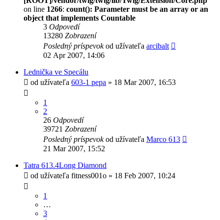
[ROOT]/vendor/twig/twig/lib/Twig/Extension/Core.php
on line
1266
:
count(): Parameter must be an array or an
object that implements Countable
3
Odpovedí
13280
Zobrazení
Posledný príspevok
od užívateľa
arcibalt
02 Apr 2007, 14:06
Lednička ve Specálu
od užívateľa
603-1 pepa
» 18 Mar 2007, 16:53
1
2
26
Odpovedí
39721
Zobrazení
Posledný príspevok
od užívateľa
Marco 613
21 Mar 2007, 15:52
Tatra 613.4Long Diamond
od užívateľa
fitness001o
» 18 Feb 2007, 10:24
1
…
3