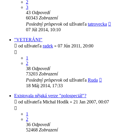
2
3
43
Odpovedí
60343
Zobrazení
Posledný príspevok
od užívateľa
tatrovecka
07 Júl 2014, 10:10
"VETERÁNI"
od užívateľa
radek
» 07 Jún 2011, 20:00
1
2
38
Odpovedí
73203
Zobrazení
Posledný príspevok
od užívateľa
Ruda
18 Máj 2014, 17:33
Existovala nějaká verze "polospeciál"?
od užívateľa
Michal Hodík
» 21 Jan 2007, 00:07
1
2
36
Odpovedí
52468
Zobrazení