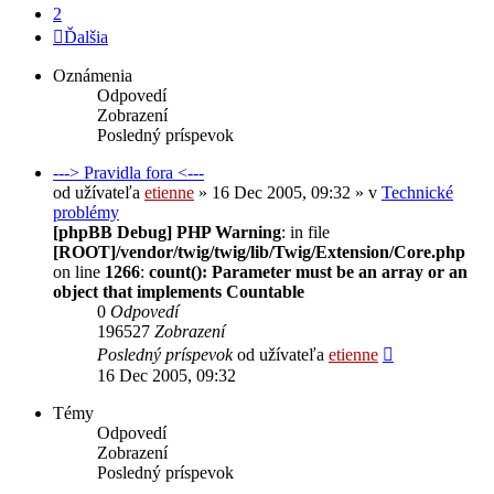
2
Ďalšia
Oznámenia
Odpovedí
Zobrazení
Posledný príspevok
---> Pravidla fora <---
od užívateľa
etienne
» 16 Dec 2005, 09:32 » v
Technické
problémy
[phpBB Debug] PHP Warning
: in file
[ROOT]/vendor/twig/twig/lib/Twig/Extension/Core.php
on line
1266
:
count(): Parameter must be an array or an
object that implements Countable
0
Odpovedí
196527
Zobrazení
Posledný príspevok
od užívateľa
etienne
16 Dec 2005, 09:32
Témy
Odpovedí
Zobrazení
Posledný príspevok