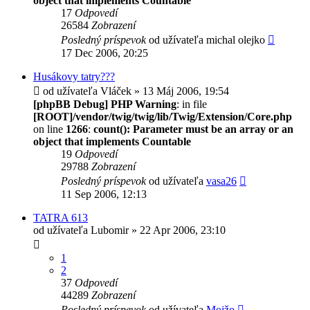
object that implements Countable
17
Odpovedí
26584
Zobrazení
Posledný príspevok
od užívateľa
michal olejko
17 Dec 2006, 20:25
Husákovy tatry???
od užívateľa
Vláček
» 13 Máj 2006, 19:54
[phpBB Debug] PHP Warning
: in file
[ROOT]/vendor/twig/twig/lib/Twig/Extension/Core.php
on line
1266
:
count(): Parameter must be an array or an
object that implements Countable
19
Odpovedí
29788
Zobrazení
Posledný príspevok
od užívateľa
vasa26
11 Sep 2006, 12:13
TATRA 613
od užívateľa
Lubomir
» 22 Apr 2006, 23:10
1
2
37
Odpovedí
44289
Zobrazení
Posledný príspevok
od užívateľa
Mojžo