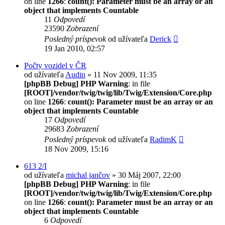
on line
1266
:
count(): Parameter must be an array or an
object that implements Countable
11
Odpovedí
23590
Zobrazení
Posledný príspevok
od užívateľa
Derick
19 Jan 2010, 02:57
Počty vozidel v ČR
od užívateľa
Audin
» 11 Nov 2009, 11:35
[phpBB Debug] PHP Warning
: in file
[ROOT]/vendor/twig/twig/lib/Twig/Extension/Core.php
on line
1266
:
count(): Parameter must be an array or an
object that implements Countable
17
Odpovedí
29683
Zobrazení
Posledný príspevok
od užívateľa
RadimK
18 Nov 2009, 15:16
613 2/I
od užívateľa
michal jančov
» 30 Máj 2007, 22:00
[phpBB Debug] PHP Warning
: in file
[ROOT]/vendor/twig/twig/lib/Twig/Extension/Core.php
on line
1266
:
count(): Parameter must be an array or an
object that implements Countable
6
Odpovedí