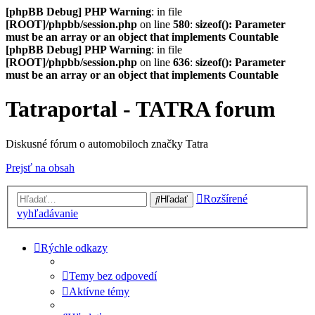
[phpBB Debug] PHP Warning
: in file
[ROOT]/phpbb/session.php
on line
580
:
sizeof(): Parameter
must be an array or an object that implements Countable
[phpBB Debug] PHP Warning
: in file
[ROOT]/phpbb/session.php
on line
636
:
sizeof(): Parameter
must be an array or an object that implements Countable
Tatraportal - TATRA forum
Diskusné fórum o automobiloch značky Tatra
Prejsť na obsah
Rozšírené
Hľadať
vyhľadávanie
Rýchle odkazy
Temy bez odpovedí
Aktívne témy