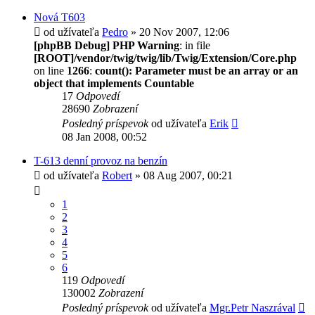
Nová T603
od užívateľa
Pedro
» 20 Nov 2007, 12:06
[phpBB Debug] PHP Warning
: in file
[ROOT]/vendor/twig/twig/lib/Twig/Extension/Core.php
on line
1266
:
count(): Parameter must be an array or an
object that implements Countable
17
Odpovedí
28690
Zobrazení
Posledný príspevok
od užívateľa
Erik
08 Jan 2008, 00:52
T-613 denní provoz na benzín
od užívateľa
Robert
» 08 Aug 2007, 00:21
1
2
3
4
5
6
119
Odpovedí
130002
Zobrazení
Posledný príspevok
od užívateľa
Mgr.Petr Naszrával