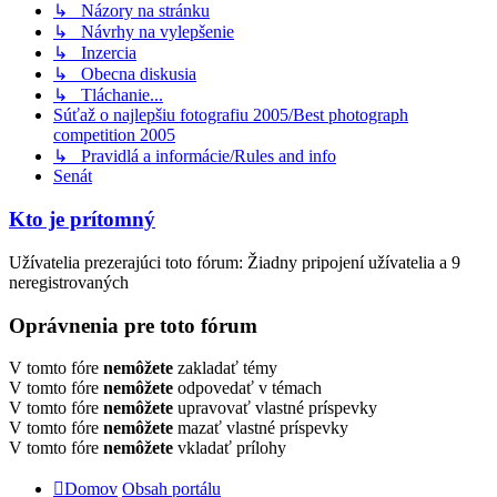
↳ Názory na stránku
↳ Návrhy na vylepšenie
↳ Inzercia
↳ Obecna diskusia
↳ Tláchanie...
Súťaž o najlepšiu fotografiu 2005/Best photograph
competition 2005
↳ Pravidlá a informácie/Rules and info
Senát
Kto je prítomný
Užívatelia prezerajúci toto fórum: Žiadny pripojení užívatelia a 9
neregistrovaných
Oprávnenia pre toto fórum
V tomto fóre
nemôžete
zakladať témy
V tomto fóre
nemôžete
odpovedať v témach
V tomto fóre
nemôžete
upravovať vlastné príspevky
V tomto fóre
nemôžete
mazať vlastné príspevky
V tomto fóre
nemôžete
vkladať prílohy
Domov
Obsah portálu