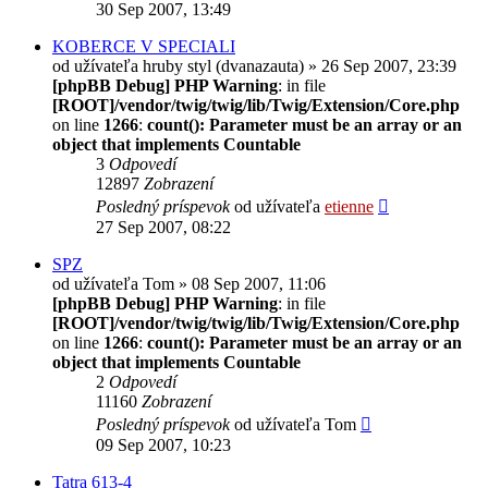
30 Sep 2007, 13:49
KOBERCE V SPECIALI
od užívateľa
hruby styl (dvanazauta)
» 26 Sep 2007, 23:39
[phpBB Debug] PHP Warning
: in file
[ROOT]/vendor/twig/twig/lib/Twig/Extension/Core.php
on line
1266
:
count(): Parameter must be an array or an
object that implements Countable
3
Odpovedí
12897
Zobrazení
Posledný príspevok
od užívateľa
etienne
27 Sep 2007, 08:22
SPZ
od užívateľa
Tom
» 08 Sep 2007, 11:06
[phpBB Debug] PHP Warning
: in file
[ROOT]/vendor/twig/twig/lib/Twig/Extension/Core.php
on line
1266
:
count(): Parameter must be an array or an
object that implements Countable
2
Odpovedí
11160
Zobrazení
Posledný príspevok
od užívateľa
Tom
09 Sep 2007, 10:23
Tatra 613-4