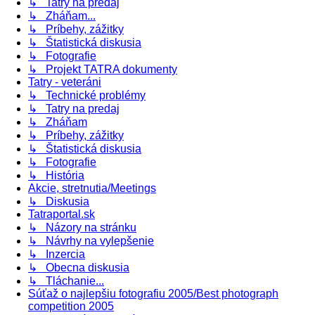
↳ Tatry na predaj
↳ Zháňam...
↳ Príbehy, zážitky
↳ Štatistická diskusia
↳ Fotografie
↳ Projekt TATRA dokumenty
Tatry - veteráni
↳ Technické problémy
↳ Tatry na predaj
↳ Zháňam
↳ Príbehy, zážitky
↳ Štatistická diskusia
↳ Fotografie
↳ História
Akcie, stretnutia/Meetings
↳ Diskusia
Tatraportal.sk
↳ Názory na stránku
↳ Návrhy na vylepšenie
↳ Inzercia
↳ Obecna diskusia
↳ Tláchanie...
Súťaž o najlepšiu fotografiu 2005/Best photograph
competition 2005