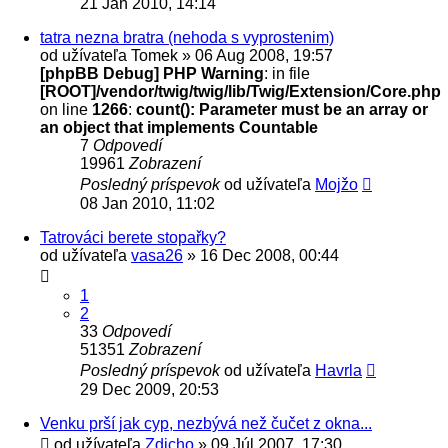
21 Jan 2010, 14:14
tatra nezna bratra (nehoda s vyprostenim)
od užívateľa
Tomek
» 06 Aug 2008, 19:57
[phpBB Debug] PHP Warning
: in file
[ROOT]/vendor/twig/twig/lib/Twig/Extension/Core.php
on line
1266
:
count(): Parameter must be an array or
an object that implements Countable
7
Odpovedí
19961
Zobrazení
Posledný príspevok
od užívateľa
Mojžo
08 Jan 2010, 11:02
Tatrováci berete stopařky?
od užívateľa
vasa26
» 16 Dec 2008, 00:44
1
2
33
Odpovedí
51351
Zobrazení
Posledný príspevok
od užívateľa
Havrla
29 Dec 2009, 20:53
Venku prší jak cyp, nezbývá než čučet z okna...
od užívateľa
Zdicho
» 09 Júl 2007, 17:30