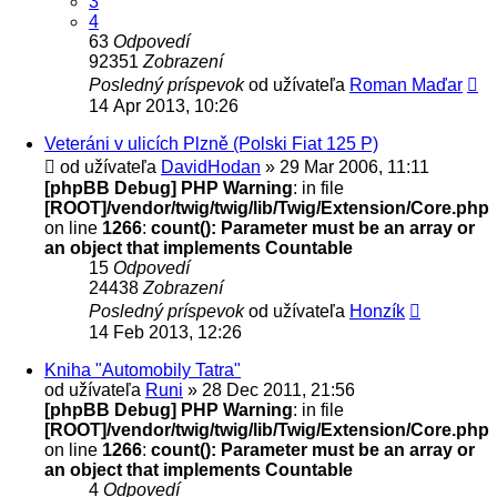
3
4
63
Odpovedí
92351
Zobrazení
Posledný príspevok
od užívateľa
Roman Maďar
14 Apr 2013, 10:26
Veteráni v ulicích Plzně (Polski Fiat 125 P)
od užívateľa
DavidHodan
» 29 Mar 2006, 11:11
[phpBB Debug] PHP Warning
: in file
[ROOT]/vendor/twig/twig/lib/Twig/Extension/Core.php
on line
1266
:
count(): Parameter must be an array or
an object that implements Countable
15
Odpovedí
24438
Zobrazení
Posledný príspevok
od užívateľa
Honzík
14 Feb 2013, 12:26
Kniha "Automobily Tatra"
od užívateľa
Runi
» 28 Dec 2011, 21:56
[phpBB Debug] PHP Warning
: in file
[ROOT]/vendor/twig/twig/lib/Twig/Extension/Core.php
on line
1266
:
count(): Parameter must be an array or
an object that implements Countable
4
Odpovedí