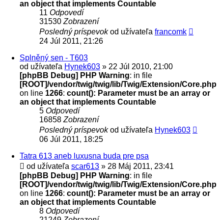
an object that implements Countable
11
Odpovedí
31530
Zobrazení
Posledný príspevok
od užívateľa
francomk
24 Júl 2011, 21:26
Splněný sen - T603
od užívateľa
Hynek603
» 22 Júl 2010, 21:00
[phpBB Debug] PHP Warning
: in file
[ROOT]/vendor/twig/twig/lib/Twig/Extension/Core.php
on line
1266
:
count(): Parameter must be an array or
an object that implements Countable
5
Odpovedí
16858
Zobrazení
Posledný príspevok
od užívateľa
Hynek603
06 Júl 2011, 18:25
Tatra 613 aneb luxusna buda pre psa
od užívateľa
scar613
» 28 Máj 2011, 23:41
[phpBB Debug] PHP Warning
: in file
[ROOT]/vendor/twig/twig/lib/Twig/Extension/Core.php
on line
1266
:
count(): Parameter must be an array or
an object that implements Countable
8
Odpovedí
21249
Zobrazení