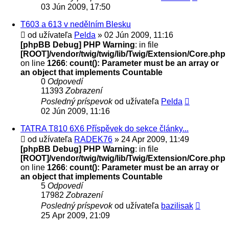
03 Jún 2009, 17:50
T603 a 613 v nedělním Blesku
od užívateľa
Pelda
» 02 Jún 2009, 11:16
[phpBB Debug] PHP Warning
: in file
[ROOT]/vendor/twig/twig/lib/Twig/Extension/Core.php
on line
1266
:
count(): Parameter must be an array or
an object that implements Countable
0
Odpovedí
11393
Zobrazení
Posledný príspevok
od užívateľa
Pelda
02 Jún 2009, 11:16
TATRA T810 6X6 Příspěvek do sekce články...
od užívateľa
RADEK76
» 24 Apr 2009, 11:49
[phpBB Debug] PHP Warning
: in file
[ROOT]/vendor/twig/twig/lib/Twig/Extension/Core.php
on line
1266
:
count(): Parameter must be an array or
an object that implements Countable
5
Odpovedí
17982
Zobrazení
Posledný príspevok
od užívateľa
bazilisak
25 Apr 2009, 21:09