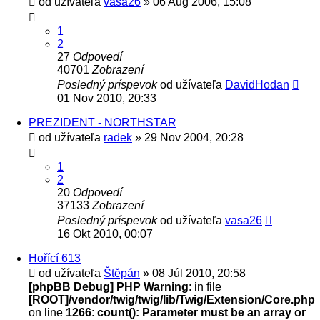
od užívateľa
vasa26
» 06 Aug 2006, 15:08
1
2
27
Odpovedí
40701
Zobrazení
Posledný príspevok
od užívateľa
DavidHodan
01 Nov 2010, 20:33
PREZIDENT - NORTHSTAR
od užívateľa
radek
» 29 Nov 2004, 20:28
1
2
20
Odpovedí
37133
Zobrazení
Posledný príspevok
od užívateľa
vasa26
16 Okt 2010, 00:07
Hořící 613
od užívateľa
Štěpán
» 08 Júl 2010, 20:58
[phpBB Debug] PHP Warning
: in file
[ROOT]/vendor/twig/twig/lib/Twig/Extension/Core.php
on line
1266
:
count(): Parameter must be an array or