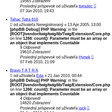
19565
Zobrazení
Posledný príspevok
od užívateľa
tomulec
07 Jún 2010, 19:43
Tahac Tatra 816
od užívateľa
Neregistrovaný
» 13 Apr 2005, 13:00
[phpBB Debug] PHP Warning
: in file
[ROOT]/vendor/twig/twig/lib/Twig/Extension/Core.php
on line
1266
:
count(): Parameter must be an array or
an object that implements Countable
9
Odpovedí
19610
Zobrazení
Posledný príspevok
od užívateľa
Hynek
07 Feb 2010, 21:09
Bravo T A T R A
od užívateľa
Eda
» 21 Jan 2010, 00:44
[phpBB Debug] PHP Warning
: in file
[ROOT]/vendor/twig/twig/lib/Twig/Extension/Core.php
on line
1266
:
count(): Parameter must be an array or
an object that implements Countable
4
Odpovedí
14820
Zobrazení
Posledný príspevok
od užívateľa
jack