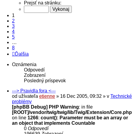
Prejsť na stránku:
1
2
3
4
5
…
8
Ďalšia
Oznámenia
Odpovedí
Zobrazení
Posledný príspevok
---> Pravidla fora <---
od užívateľa
etienne
» 16 Dec 2005, 09:32 » v
Technické
problémy
[phpBB Debug] PHP Warning
: in file
[ROOT]/vendor/twig/twig/lib/Twig/Extension/Core.php
on line
1266
:
count(): Parameter must be an array or
an object that implements Countable
0
Odpovedí
196639
Zobrazení