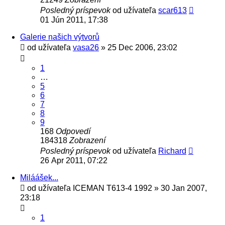
Posledný príspevok
od užívateľa
scar613
01 Jún 2011, 17:38
Galerie našich výtvorů
od užívateľa
vasa26
» 25 Dec 2006, 23:02
1
…
5
6
7
8
9
168
Odpovedí
184318
Zobrazení
Posledný príspevok
od užívateľa
Richard
26 Apr 2011, 07:22
Miláášek...
od užívateľa
ICEMAN T613-4 1992
» 30 Jan 2007,
23:18
1