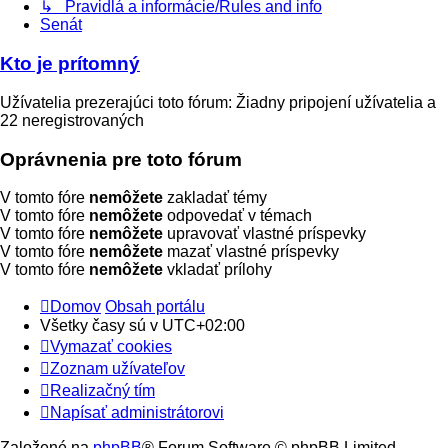
↳ Pravidlá a informácie/Rules and info
Senát
Kto je prítomný
Užívatelia prezerajúci toto fórum: Žiadny pripojení užívatelia a
22 neregistrovaných
Oprávnenia pre toto fórum
V tomto fóre
nemôžete
zakladať témy
V tomto fóre
nemôžete
odpovedať v témach
V tomto fóre
nemôžete
upravovať vlastné príspevky
V tomto fóre
nemôžete
mazať vlastné príspevky
V tomto fóre
nemôžete
vkladať prílohy
Domov
Obsah portálu
Všetky časy sú v
UTC+02:00
Vymazať cookies
Zoznam užívateľov
Realizačný tím
Napísať administrátorovi
Založené na
phpBB
® Forum Software © phpBB Limited