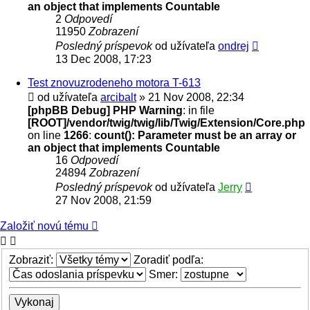
an object that implements Countable
2
Odpovedí
11950
Zobrazení
Posledný príspevok
od užívateľa
ondrej
13 Dec 2008, 17:23
Test znovuzrodeneho motora T-613
od užívateľa
arcibalt
» 21 Nov 2008, 22:34
[phpBB Debug] PHP Warning
: in file
[ROOT]/vendor/twig/twig/lib/Twig/Extension/Core.php
on line
1266
:
count(): Parameter must be an array or
an object that implements Countable
16
Odpovedí
24894
Zobrazení
Posledný príspevok
od užívateľa
Jerry
27 Nov 2008, 21:59
Založiť novú tému
Zobraziť:
Zoradiť podľa:
Smer: