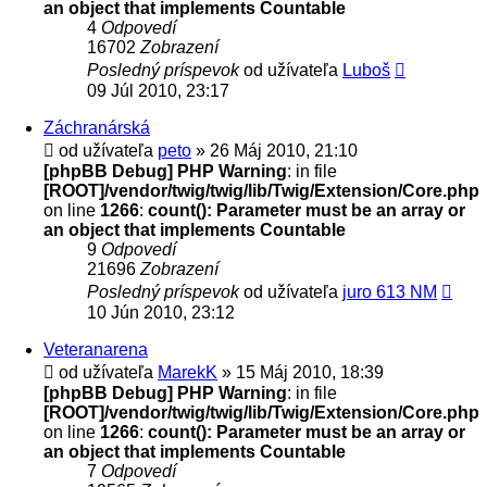
an object that implements Countable
4
Odpovedí
16702
Zobrazení
Posledný príspevok
od užívateľa
Luboš
09 Júl 2010, 23:17
Záchranárská
od užívateľa
peto
» 26 Máj 2010, 21:10
[phpBB Debug] PHP Warning
: in file
[ROOT]/vendor/twig/twig/lib/Twig/Extension/Core.php
on line
1266
:
count(): Parameter must be an array or
an object that implements Countable
9
Odpovedí
21696
Zobrazení
Posledný príspevok
od užívateľa
juro 613 NM
10 Jún 2010, 23:12
Veteranarena
od užívateľa
MarekK
» 15 Máj 2010, 18:39
[phpBB Debug] PHP Warning
: in file
[ROOT]/vendor/twig/twig/lib/Twig/Extension/Core.php
on line
1266
:
count(): Parameter must be an array or
an object that implements Countable
7
Odpovedí