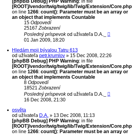
[phpBB Debug] PHP Warning
: in file
[ROOT]/vendor/twig/twig/lib/Twig/Extension/Core.php
on line
1266
:
count(): Parameter must be an array or
an object that implements Countable
15
Odpovedí
25167
Zobrazení
Posledný príspevok
od užívateľa
D.A._
01 Jan 2009, 18:20
Hledám moji bývalou Tatru 613
od užívateľa
petr.krumlov
» 15 Dec 2008, 22:26
[phpBB Debug] PHP Warning
: in file
[ROOT]/vendor/twig/twig/lib/Twig/Extension/Core.php
on line
1266
:
count(): Parameter must be an array or
an object that implements Countable
8
Odpovedí
18521
Zobrazení
Posledný príspevok
od užívateľa
D.A._
16 Dec 2008, 21:30
osvěta
od užívateľa
D.A.
» 13 Dec 2008, 11:13
[phpBB Debug] PHP Warning
: in file
[ROOT]/vendor/twig/twig/lib/Twig/Extension/Core.php
on line
1266
:
count(): Parameter must be an array or