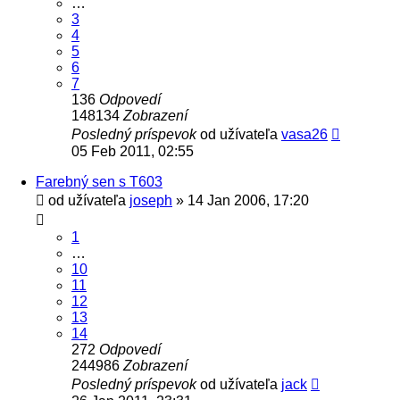
…
3
4
5
6
7
136
Odpovedí
148134
Zobrazení
Posledný príspevok
od užívateľa
vasa26
05 Feb 2011, 02:55
Farebný sen s T603
od užívateľa
joseph
» 14 Jan 2006, 17:20
1
…
10
11
12
13
14
272
Odpovedí
244986
Zobrazení
Posledný príspevok
od užívateľa
jack