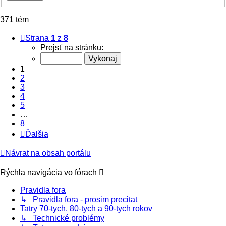
371 tém
Strana
1
z
8
Prejsť na stránku:
1
2
3
4
5
…
8
Ďalšia
Návrat na obsah portálu
Rýchla navigácia vo fórach
Pravidla fora
↳ Pravidla fora - prosim precitat
Tatry 70-tych, 80-tych a 90-tych rokov
↳ Technické problémy