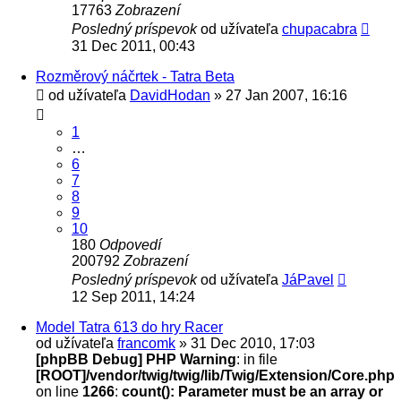
17763
Zobrazení
Posledný príspevok
od užívateľa
chupacabra
31 Dec 2011, 00:43
Rozměrový náčrtek - Tatra Beta
od užívateľa
DavidHodan
» 27 Jan 2007, 16:16
1
…
6
7
8
9
10
180
Odpovedí
200792
Zobrazení
Posledný príspevok
od užívateľa
JáPavel
12 Sep 2011, 14:24
Model Tatra 613 do hry Racer
od užívateľa
francomk
» 31 Dec 2010, 17:03
[phpBB Debug] PHP Warning
: in file
[ROOT]/vendor/twig/twig/lib/Twig/Extension/Core.php
on line
1266
:
count(): Parameter must be an array or