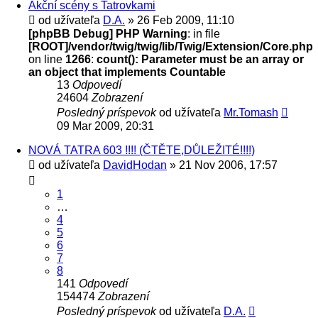
Akční scény s Tatrovkami
od užívateľa
D.A.
» 26 Feb 2009, 11:10
[phpBB Debug] PHP Warning
: in file
[ROOT]/vendor/twig/twig/lib/Twig/Extension/Core.php
on line
1266
:
count(): Parameter must be an array or
an object that implements Countable
13
Odpovedí
24604
Zobrazení
Posledný príspevok
od užívateľa
Mr.Tomash
09 Mar 2009, 20:31
NOVÁ TATRA 603 !!!! (ČTĚTE,DŮLEŽITÉ!!!!)
od užívateľa
DavidHodan
» 21 Nov 2006, 17:57
1
…
4
5
6
7
8
141
Odpovedí
154474
Zobrazení
Posledný príspevok
od užívateľa
D.A.