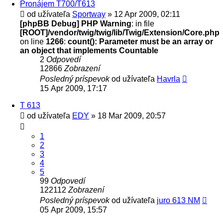
Pronájem T700/T613
od užívateľa
Sportway
» 12 Apr 2009, 02:11
[phpBB Debug] PHP Warning
: in file
[ROOT]/vendor/twig/twig/lib/Twig/Extension/Core.php
on line
1266
:
count(): Parameter must be an array or
an object that implements Countable
2
Odpovedí
12866
Zobrazení
Posledný príspevok
od užívateľa
Havrla
15 Apr 2009, 17:17
T 613
od užívateľa
EDY
» 18 Mar 2009, 20:57
1
2
3
4
5
99
Odpovedí
122112
Zobrazení
Posledný príspevok
od užívateľa
juro 613 NM
05 Apr 2009, 15:57