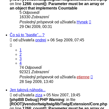
on line
1266
:
count(): Parameter must be an array or
an object that implements Countable
5
Odpovedí
16330
Zobrazení
Posledný príspevok
od užívateľa
Hynek
29 Okt 2009, 00:31
Čo sú to "bastle"... ?
od užívateľa
ondrej
» 06 Sep 2009, 07:45
1
2
3
4
74
Odpovedí
92321
Zobrazení
Posledný príspevok
od užívateľa
etienne
28 Sep 2009, 13:40
Jen taková náhoda...
od užívateľa
ziza
» 05 Nov 2007, 19:45
[phpBB Debug] PHP Warning
: in file
[ROOT]/vendor/twig/twig/lib/Twig/Extension/Core.php
on line
1266
:
count(): Parameter must be an array or