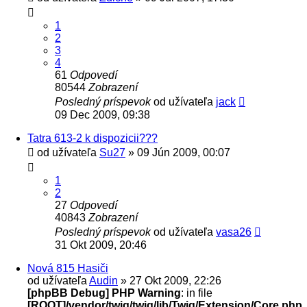
1
2
3
4
61
Odpovedí
80544
Zobrazení
Posledný príspevok
od užívateľa
jack
09 Dec 2009, 09:38
Tatra 613-2 k dispozicii???
od užívateľa
Su27
» 09 Jún 2009, 00:07
1
2
27
Odpovedí
40843
Zobrazení
Posledný príspevok
od užívateľa
vasa26
31 Okt 2009, 20:46
Nová 815 Hasiči
od užívateľa
Audin
» 27 Okt 2009, 22:26
[phpBB Debug] PHP Warning
: in file
[ROOT]/vendor/twig/twig/lib/Twig/Extension/Core.php