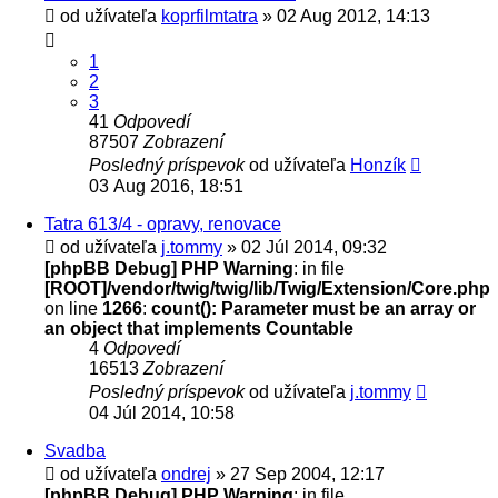
od užívateľa
koprfilmtatra
» 02 Aug 2012, 14:13
1
2
3
41
Odpovedí
87507
Zobrazení
Posledný príspevok
od užívateľa
Honzík
03 Aug 2016, 18:51
Tatra 613/4 - opravy, renovace
od užívateľa
j.tommy
» 02 Júl 2014, 09:32
[phpBB Debug] PHP Warning
: in file
[ROOT]/vendor/twig/twig/lib/Twig/Extension/Core.php
on line
1266
:
count(): Parameter must be an array or
an object that implements Countable
4
Odpovedí
16513
Zobrazení
Posledný príspevok
od užívateľa
j.tommy
04 Júl 2014, 10:58
Svadba
od užívateľa
ondrej
» 27 Sep 2004, 12:17
[phpBB Debug] PHP Warning
: in file