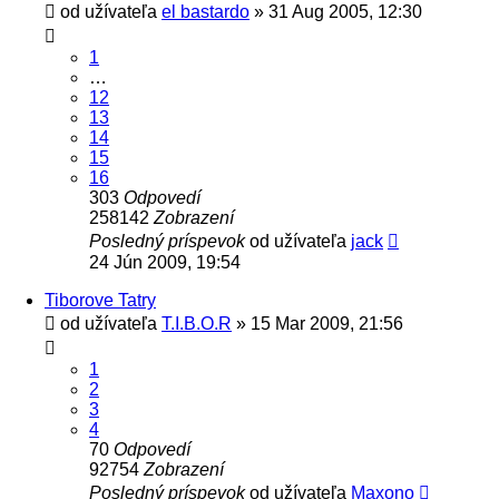
od užívateľa
el bastardo
» 31 Aug 2005, 12:30
1
…
12
13
14
15
16
303
Odpovedí
258142
Zobrazení
Posledný príspevok
od užívateľa
jack
24 Jún 2009, 19:54
Tiborove Tatry
od užívateľa
T.I.B.O.R
» 15 Mar 2009, 21:56
1
2
3
4
70
Odpovedí
92754
Zobrazení
Posledný príspevok
od užívateľa
Maxono