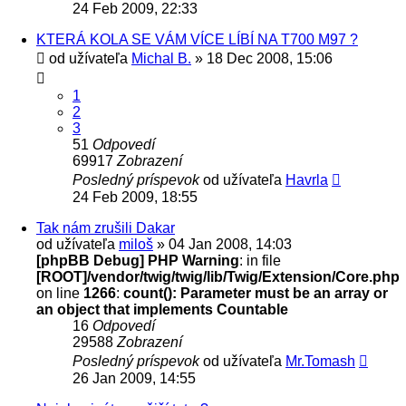
24 Feb 2009, 22:33
KTERÁ KOLA SE VÁM VÍCE LÍBÍ NA T700 M97 ?
od užívateľa
Michal B.
» 18 Dec 2008, 15:06
1
2
3
51
Odpovedí
69917
Zobrazení
Posledný príspevok
od užívateľa
Havrla
24 Feb 2009, 18:55
Tak nám zrušili Dakar
od užívateľa
miloš
» 04 Jan 2008, 14:03
[phpBB Debug] PHP Warning
: in file
[ROOT]/vendor/twig/twig/lib/Twig/Extension/Core.php
on line
1266
:
count(): Parameter must be an array or
an object that implements Countable
16
Odpovedí
29588
Zobrazení
Posledný príspevok
od užívateľa
Mr.Tomash
26 Jan 2009, 14:55