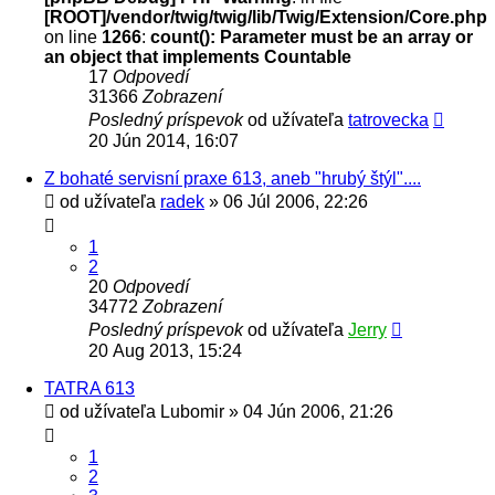
[ROOT]/vendor/twig/twig/lib/Twig/Extension/Core.php
on line
1266
:
count(): Parameter must be an array or
an object that implements Countable
17
Odpovedí
31366
Zobrazení
Posledný príspevok
od užívateľa
tatrovecka
20 Jún 2014, 16:07
Z bohaté servisní praxe 613, aneb "hrubý štýl"....
od užívateľa
radek
» 06 Júl 2006, 22:26
1
2
20
Odpovedí
34772
Zobrazení
Posledný príspevok
od užívateľa
Jerry
20 Aug 2013, 15:24
TATRA 613
od užívateľa
Lubomir
» 04 Jún 2006, 21:26
1
2