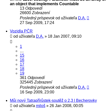
an object that implements Countable
13
Odpovedí
26600
Zobrazení
Posledný príspevok
od užívateľa
D.A.
27 Sep 2009, 17:24
Vozidla PČR
od užívateľa
D.A.
» 18 Jan 2007, 09:10
1
…
15
16
17
18
19
361
Odpovedí
325445
Zobrazení
Posledný príspevok
od užívateľa
D.A.
16 Sep 2009, 23:00
Můj nový Tatrapřírůstek-soutěž o 2,3 l Becherovky
od užívateľa
miloš
» 26 Jan 2008, 00:05