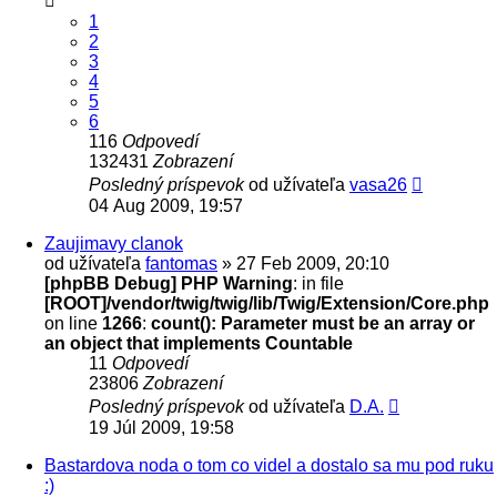
1
2
3
4
5
6
116
Odpovedí
132431
Zobrazení
Posledný príspevok
od užívateľa
vasa26
04 Aug 2009, 19:57
Zaujimavy clanok
od užívateľa
fantomas
» 27 Feb 2009, 20:10
[phpBB Debug] PHP Warning
: in file
[ROOT]/vendor/twig/twig/lib/Twig/Extension/Core.php
on line
1266
:
count(): Parameter must be an array or
an object that implements Countable
11
Odpovedí
23806
Zobrazení
Posledný príspevok
od užívateľa
D.A.
19 Júl 2009, 19:58
Bastardova noda o tom co videl a dostalo sa mu pod ruku
:)