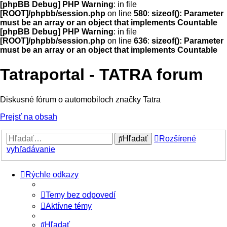
[phpBB Debug] PHP Warning
: in file
[ROOT]/phpbb/session.php
on line
580
:
sizeof(): Parameter
must be an array or an object that implements Countable
[phpBB Debug] PHP Warning
: in file
[ROOT]/phpbb/session.php
on line
636
:
sizeof(): Parameter
must be an array or an object that implements Countable
Tatraportal - TATRA forum
Diskusné fórum o automobiloch značky Tatra
Prejsť na obsah
Hľadať
Rozšírené
vyhľadávanie
Rýchle odkazy
Temy bez odpovedí
Aktívne témy
Hľadať