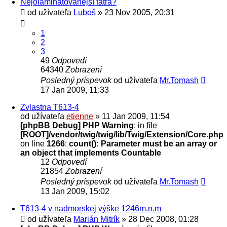
Nejolaminátovanější tatra?
od užívateľa
Luboš
» 23 Nov 2005, 20:31
1
2
3
49
Odpovedí
64340
Zobrazení
Posledný príspevok
od užívateľa
Mr.Tomash
17 Jan 2009, 11:33
Zvlastna T613-4
od užívateľa
etienne
» 11 Jan 2009, 11:54
[phpBB Debug] PHP Warning
: in file
[ROOT]/vendor/twig/twig/lib/Twig/Extension/Core.php
on line
1266
:
count(): Parameter must be an array or
an object that implements Countable
12
Odpovedí
21854
Zobrazení
Posledný príspevok
od užívateľa
Mr.Tomash
13 Jan 2009, 15:02
T613-4 v nadmorskej výške 1246m.n.m
od užívateľa
Marián Mitrík
» 28 Dec 2008, 01:28