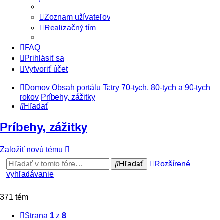
Zoznam užívateľov
Realizačný tím
FAQ
Prihlásiť sa
Vytvoriť účet
Domov
Obsah portálu
Tatry 70-tych, 80-tych a 90-tych
rokov
Príbehy, zážitky
Hľadať
Príbehy, zážitky
Založiť novú tému
Hľadať
Rozšírené
vyhľadávanie
371 tém
Strana
1
z
8