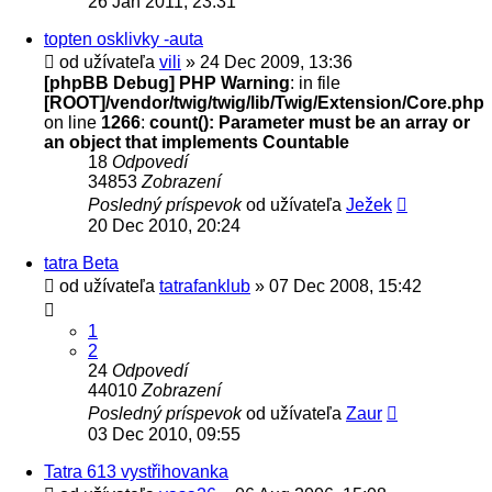
26 Jan 2011, 23:31
topten osklivky -auta
od užívateľa
vili
» 24 Dec 2009, 13:36
[phpBB Debug] PHP Warning
: in file
[ROOT]/vendor/twig/twig/lib/Twig/Extension/Core.php
on line
1266
:
count(): Parameter must be an array or
an object that implements Countable
18
Odpovedí
34853
Zobrazení
Posledný príspevok
od užívateľa
Ježek
20 Dec 2010, 20:24
tatra Beta
od užívateľa
tatrafanklub
» 07 Dec 2008, 15:42
1
2
24
Odpovedí
44010
Zobrazení
Posledný príspevok
od užívateľa
Zaur
03 Dec 2010, 09:55
Tatra 613 vystřihovanka