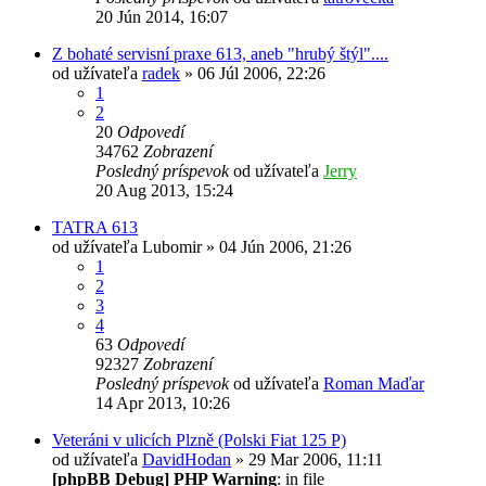
20 Jún 2014, 16:07
Z bohaté servisní praxe 613, aneb "hrubý štýl"....
od užívateľa
radek
» 06 Júl 2006, 22:26
1
2
20
Odpovedí
34762
Zobrazení
Posledný príspevok
od užívateľa
Jerry
20 Aug 2013, 15:24
TATRA 613
od užívateľa
Lubomir
» 04 Jún 2006, 21:26
1
2
3
4
63
Odpovedí
92327
Zobrazení
Posledný príspevok
od užívateľa
Roman Maďar
14 Apr 2013, 10:26
Veteráni v ulicích Plzně (Polski Fiat 125 P)
od užívateľa
DavidHodan
» 29 Mar 2006, 11:11
[phpBB Debug] PHP Warning
: in file