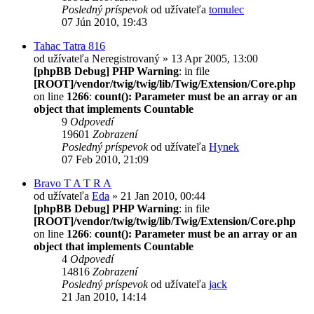
Posledný príspevok
od užívateľa
tomulec
07 Jún 2010, 19:43
Tahac Tatra 816
od užívateľa
Neregistrovaný
» 13 Apr 2005, 13:00
[phpBB Debug] PHP Warning
: in file
[ROOT]/vendor/twig/twig/lib/Twig/Extension/Core.php
on line
1266
:
count(): Parameter must be an array or an
object that implements Countable
9
Odpovedí
19601
Zobrazení
Posledný príspevok
od užívateľa
Hynek
07 Feb 2010, 21:09
Bravo T A T R A
od užívateľa
Eda
» 21 Jan 2010, 00:44
[phpBB Debug] PHP Warning
: in file
[ROOT]/vendor/twig/twig/lib/Twig/Extension/Core.php
on line
1266
:
count(): Parameter must be an array or an
object that implements Countable
4
Odpovedí
14816
Zobrazení
Posledný príspevok
od užívateľa
jack
21 Jan 2010, 14:14