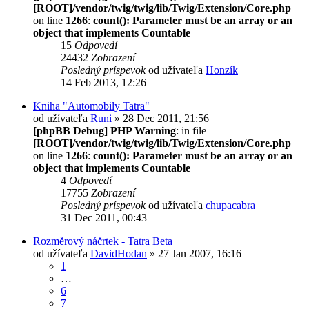
[ROOT]/vendor/twig/twig/lib/Twig/Extension/Core.php
on line
1266
:
count(): Parameter must be an array or an
object that implements Countable
15
Odpovedí
24432
Zobrazení
Posledný príspevok
od užívateľa
Honzík
14 Feb 2013, 12:26
Kniha "Automobily Tatra"
od užívateľa
Runi
» 28 Dec 2011, 21:56
[phpBB Debug] PHP Warning
: in file
[ROOT]/vendor/twig/twig/lib/Twig/Extension/Core.php
on line
1266
:
count(): Parameter must be an array or an
object that implements Countable
4
Odpovedí
17755
Zobrazení
Posledný príspevok
od užívateľa
chupacabra
31 Dec 2011, 00:43
Rozměrový náčrtek - Tatra Beta
od užívateľa
DavidHodan
» 27 Jan 2007, 16:16
1
…
6
7