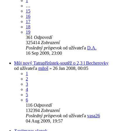
1
…
15
16
17
18
19
361
Odpovedí
325414
Zobrazení
Posledný príspevok
od užívateľa
D.A.
16 Sep 2009, 23:00
Můj nový Tatrapřírůstek-soutěž o 2,3 l Becherovky
od užívateľa
miloš
» 26 Jan 2008, 00:05
1
2
3
4
5
6
116
Odpovedí
132394
Zobrazení
Posledný príspevok
od užívateľa
vasa26
04 Aug 2009, 19:57
Zaujimavy clanok