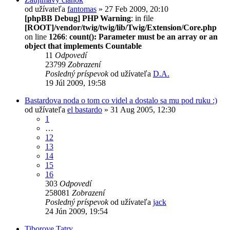
od užívateľa
fantomas
» 27 Feb 2009, 20:10
[phpBB Debug] PHP Warning
: in file
[ROOT]/vendor/twig/twig/lib/Twig/Extension/Core.php
on line
1266
:
count(): Parameter must be an array or an
object that implements Countable
11
Odpovedí
23799
Zobrazení
Posledný príspevok
od užívateľa
D.A.
19 Júl 2009, 19:58
Bastardova noda o tom co videl a dostalo sa mu pod ruku :)
od užívateľa
el bastardo
» 31 Aug 2005, 12:30
1
…
12
13
14
15
16
303
Odpovedí
258081
Zobrazení
Posledný príspevok
od užívateľa
jack
24 Jún 2009, 19:54
Tiborove Tatry