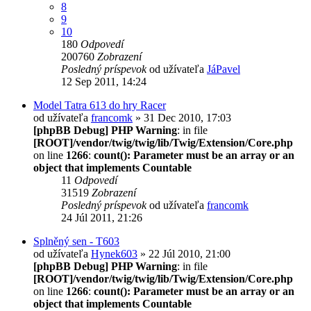
8
9
10
180
Odpovedí
200760
Zobrazení
Posledný príspevok
od užívateľa
JáPavel
12 Sep 2011, 14:24
Model Tatra 613 do hry Racer
od užívateľa
francomk
» 31 Dec 2010, 17:03
[phpBB Debug] PHP Warning
: in file
[ROOT]/vendor/twig/twig/lib/Twig/Extension/Core.php
on line
1266
:
count(): Parameter must be an array or an
object that implements Countable
11
Odpovedí
31519
Zobrazení
Posledný príspevok
od užívateľa
francomk
24 Júl 2011, 21:26
Splněný sen - T603
od užívateľa
Hynek603
» 22 Júl 2010, 21:00
[phpBB Debug] PHP Warning
: in file
[ROOT]/vendor/twig/twig/lib/Twig/Extension/Core.php
on line
1266
:
count(): Parameter must be an array or an
object that implements Countable