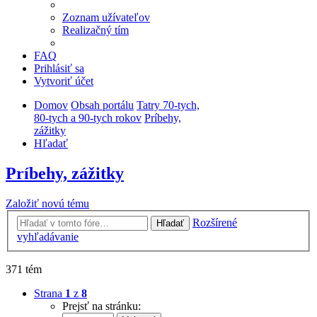
Zoznam užívateľov
Realizačný tím
FAQ
Prihlásiť sa
Vytvoriť účet
Domov
Obsah portálu
Tatry 70-tych,
80-tych a 90-tych rokov
Príbehy,
zážitky
Hľadať
Príbehy, zážitky
Založiť novú tému
Rozšírené
Hľadať
vyhľadávanie
371 tém
Strana
1
z
8
Prejsť na stránku: