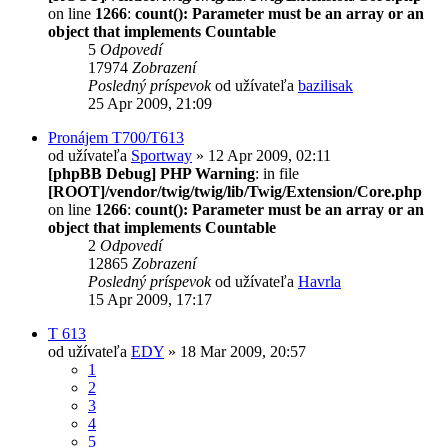
on line
1266
:
count(): Parameter must be an array or an
object that implements Countable
5
Odpovedí
17974
Zobrazení
Posledný príspevok
od užívateľa
bazilisak
25 Apr 2009, 21:09
Pronájem T700/T613
od užívateľa
Sportway
» 12 Apr 2009, 02:11
[phpBB Debug] PHP Warning
: in file
[ROOT]/vendor/twig/twig/lib/Twig/Extension/Core.php
on line
1266
:
count(): Parameter must be an array or an
object that implements Countable
2
Odpovedí
12865
Zobrazení
Posledný príspevok
od užívateľa
Havrla
15 Apr 2009, 17:17
T 613
od užívateľa
EDY
» 18 Mar 2009, 20:57
1
2
3
4
5