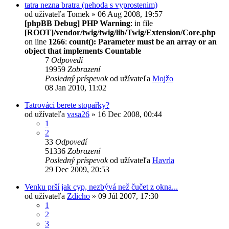
tatra nezna bratra (nehoda s vyprostenim)
od užívateľa
Tomek
» 06 Aug 2008, 19:57
[phpBB Debug] PHP Warning
: in file
[ROOT]/vendor/twig/twig/lib/Twig/Extension/Core.php
on line
1266
:
count(): Parameter must be an array or an
object that implements Countable
7
Odpovedí
19959
Zobrazení
Posledný príspevok
od užívateľa
Mojžo
08 Jan 2010, 11:02
Tatrováci berete stopařky?
od užívateľa
vasa26
» 16 Dec 2008, 00:44
1
2
33
Odpovedí
51336
Zobrazení
Posledný príspevok
od užívateľa
Havrla
29 Dec 2009, 20:53
Venku prší jak cyp, nezbývá než čučet z okna...
od užívateľa
Zdicho
» 09 Júl 2007, 17:30
1
2
3