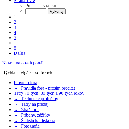
Strana
1
z
8
Prejsť na stránku:
1
2
3
4
5
…
8
Ďalšia
Návrat na obsah portálu
Rýchla navigácia vo fórach
Pravidla fora
↳ Pravidla fora - prosim precitat
Tatry 70-tych, 80-tych a 90-tych rokov
↳ Technické problémy
↳ Tatry na predaj
↳ Zháňam...
↳ Príbehy, zážitky
↳ Štatistická diskusia
↳ Fotografie