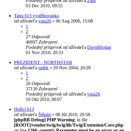
Posledný príspevok
od užívateľa
Zaur
03 Dec 2010, 09:55
Tatra 613 vystřihovanka
od užívateľa
vasa26
» 06 Aug 2006, 15:08
1
2
27
Odpovedí
40697
Zobrazení
Posledný príspevok
od užívateľa
DavidHodan
01 Nov 2010, 20:33
PREZIDENT - NORTHSTAR
od užívateľa
radek
» 29 Nov 2004, 20:28
1
2
20
Odpovedí
37130
Zobrazení
Posledný príspevok
od užívateľa
vasa26
16 Okt 2010, 00:07
Hořící 613
od užívateľa
Štěpán
» 08 Júl 2010, 20:58
[phpBB Debug] PHP Warning
: in file
[ROOT]/vendor/twig/twig/lib/Twig/Extension/Core.php
on line
1266
:
count(): Parameter must be an array or an