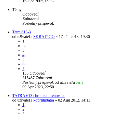
16 Dec 2005, 09:32
Témy
Odpovedí
Zobrazení
Posledný príspevok
Tatra 613-3
od užívateľa
SKRAT5OO
» 17 Jún 2013, 19:36
1
…
3
4
5
6
7
135
Odpovedí
315467
Zobrazení
Posledný príspevok
od užívateľa
Jerry
09 Apr 2023, 22:50
TATRA 613 chromka - renovace
od užívateľa
koprfilmtatra
» 02 Aug 2012, 14:13
1
2
3