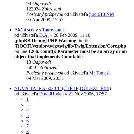
99
Odpovedí
122074
Zobrazení
Posledný príspevok
od užívateľa
juro 613 NM
05 Apr 2009, 15:57
Akční scény s Tatrovkami
od užívateľa
D.A.
» 26 Feb 2009, 11:10
[phpBB Debug] PHP Warning
: in file
[ROOT]/vendor/twig/twig/lib/Twig/Extension/Core.php
on line
1266
:
count(): Parameter must be an array or an
object that implements Countable
13
Odpovedí
24591
Zobrazení
Posledný príspevok
od užívateľa
Mr.Tomash
09 Mar 2009, 20:31
NOVÁ TATRA 603 !!!! (ČTĚTE,DŮLEŽITÉ!!!!)
od užívateľa
DavidHodan
» 21 Nov 2006, 17:57
1
…
4
5
6
7
8