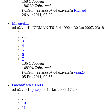
168
Odpovedí
184289
Zobrazení
Posledný príspevok
od užívateľa
Richard
26 Apr 2011, 07:22
Miláášek...
od užívateľa
ICEMAN T613-4 1992
» 30 Jan 2007, 23:18
1
…
3
4
5
6
7
136
Odpovedí
148094
Zobrazení
Posledný príspevok
od užívateľa
vasa26
05 Feb 2011, 02:55
Farebný sen s T603
od užívateľa
joseph
» 14 Jan 2006, 17:20
1
…
10
11