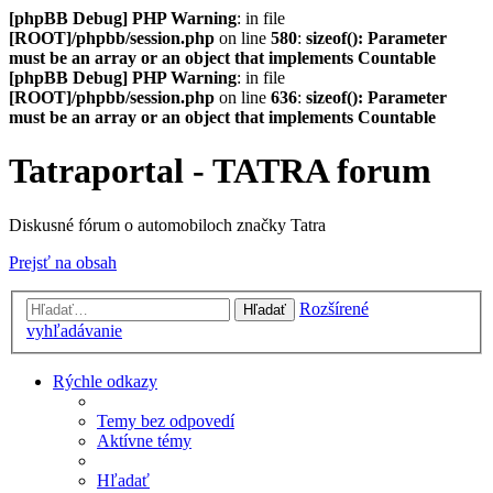
[phpBB Debug] PHP Warning
: in file
[ROOT]/phpbb/session.php
on line
580
:
sizeof(): Parameter
must be an array or an object that implements Countable
[phpBB Debug] PHP Warning
: in file
[ROOT]/phpbb/session.php
on line
636
:
sizeof(): Parameter
must be an array or an object that implements Countable
Tatraportal - TATRA forum
Diskusné fórum o automobiloch značky Tatra
Prejsť na obsah
Rozšírené
Hľadať
vyhľadávanie
Rýchle odkazy
Temy bez odpovedí
Aktívne témy
Hľadať