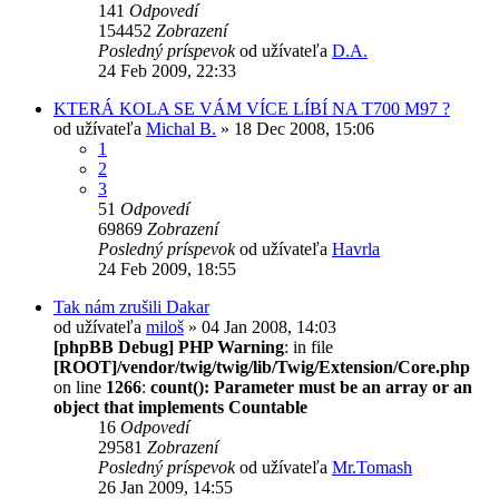
141
Odpovedí
154452
Zobrazení
Posledný príspevok
od užívateľa
D.A.
24 Feb 2009, 22:33
KTERÁ KOLA SE VÁM VÍCE LÍBÍ NA T700 M97 ?
od užívateľa
Michal B.
» 18 Dec 2008, 15:06
1
2
3
51
Odpovedí
69869
Zobrazení
Posledný príspevok
od užívateľa
Havrla
24 Feb 2009, 18:55
Tak nám zrušili Dakar
od užívateľa
miloš
» 04 Jan 2008, 14:03
[phpBB Debug] PHP Warning
: in file
[ROOT]/vendor/twig/twig/lib/Twig/Extension/Core.php
on line
1266
:
count(): Parameter must be an array or an
object that implements Countable
16
Odpovedí
29581
Zobrazení
Posledný príspevok
od užívateľa
Mr.Tomash
26 Jan 2009, 14:55