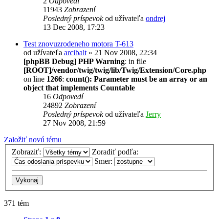
2
Odpovedí
11943
Zobrazení
Posledný príspevok
od užívateľa
ondrej
13 Dec 2008, 17:23
Test znovuzrodeneho motora T-613
od užívateľa
arcibalt
» 21 Nov 2008, 22:34
[phpBB Debug] PHP Warning
: in file
[ROOT]/vendor/twig/twig/lib/Twig/Extension/Core.php
on line
1266
:
count(): Parameter must be an array or an
object that implements Countable
16
Odpovedí
24892
Zobrazení
Posledný príspevok
od užívateľa
Jerry
27 Nov 2008, 21:59
Založiť novú tému
Zobraziť:
Zoradiť podľa:
Smer:
371 tém