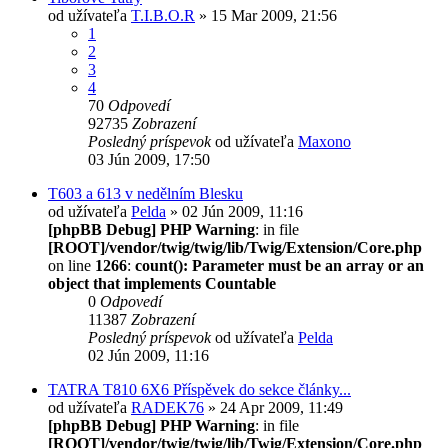
od užívateľa
T.I.B.O.R
» 15 Mar 2009, 21:56
1
2
3
4
70
Odpovedí
92735
Zobrazení
Posledný príspevok
od užívateľa
Maxono
03 Jún 2009, 17:50
T603 a 613 v nedělním Blesku
od užívateľa
Pelda
» 02 Jún 2009, 11:16
[phpBB Debug] PHP Warning
: in file
[ROOT]/vendor/twig/twig/lib/Twig/Extension/Core.php
on line
1266
:
count(): Parameter must be an array or an
object that implements Countable
0
Odpovedí
11387
Zobrazení
Posledný príspevok
od užívateľa
Pelda
02 Jún 2009, 11:16
TATRA T810 6X6 Příspěvek do sekce články...
od užívateľa
RADEK76
» 24 Apr 2009, 11:49
[phpBB Debug] PHP Warning
: in file
[ROOT]/vendor/twig/twig/lib/Twig/Extension/Core.php