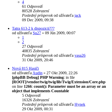
4
61
Odpovedí
80528
Zobrazení
Posledný príspevok
od užívateľa
jack
09 Dec 2009, 09:38
Tatra 613-2 k dispozicii???
od užívateľa
Su27
» 09 Jún 2009, 00:07
1
2
27
Odpovedí
40835
Zobrazení
Posledný príspevok
od užívateľa
vasa26
31 Okt 2009, 20:46
Nová 815 Hasiči
od užívateľa
Audin
» 27 Okt 2009, 22:26
[phpBB Debug] PHP Warning
: in file
[ROOT]/vendor/twig/twig/lib/Twig/Extension/Core.php
on line
1266
:
count(): Parameter must be an array or an
object that implements Countable
5
Odpovedí
16326
Zobrazení
Posledný príspevok
od užívateľa
Hynek
29 Okt 2009, 00:31