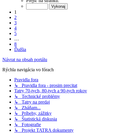
Prejsť na stránku:
1
2
3
4
5
…
8
Ďalšia
Návrat na obsah portálu
Rýchla navigácia vo fórach
Pravidla fora
↳ Pravidla fora - prosim precitat
Tatry 70-tych, 80-tych a 90-tych rokov
↳ Technické problémy
↳ Tatry na predaj
↳ Zháňam...
↳ Príbehy, zážitky
↳ Štatistická diskusia
↳ Fotografie
↳ Projekt TATRA dokumenty