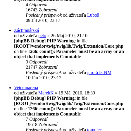
4
Odpovedí
16743
Zobrazení
Posledný príspevok
od užívateľa
Luboš
09 Júl 2010, 23:17
Záchranárská
od užívateľa
peto
» 26 Máj 2010, 21:10
[phpBB Debug] PHP Warning
: in file
[ROOT]/vendor/twig/twig/lib/Twig/Extension/Core.php
on line
1266
:
count(): Parameter must be an array or an
object that implements Countable
9
Odpovedí
21747
Zobrazení
Posledný príspevok
od užívateľa
juro 613 NM
10 Jún 2010, 23:12
Veteranarena
od užívateľa
MarekK
» 15 Máj 2010, 18:39
[phpBB Debug] PHP Warning
: in file
[ROOT]/vendor/twig/twig/lib/Twig/Extension/Core.php
on line
1266
:
count(): Parameter must be an array or an
object that implements Countable
7
Odpovedí
19618
Zobrazení
Posledný príspevok
od užívateľa
tomulec