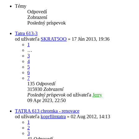
Témy
Odpovedí
Zobrazení
Posledný príspevok
Tatra 613-3
od užívateľa
SKRAT5OO
» 17 Jún 2013, 19:36
1
…
3
4
5
6
7
135
Odpovedí
315930
Zobrazení
Posledný príspevok
od užívateľa
Jerry
09 Apr 2023, 22:50
TATRA 613 chromka - renovace
od užívateľa
koprfilmtatra
» 02 Aug 2012, 14:13
1
2
3
41
Odpovedí