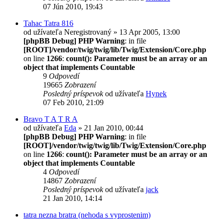
07 Jún 2010, 19:43
Tahac Tatra 816
od užívateľa
Neregistrovaný
» 13 Apr 2005, 13:00
[phpBB Debug] PHP Warning
: in file
[ROOT]/vendor/twig/twig/lib/Twig/Extension/Core.php
on line
1266
:
count(): Parameter must be an array or an
object that implements Countable
9
Odpovedí
19665
Zobrazení
Posledný príspevok
od užívateľa
Hynek
07 Feb 2010, 21:09
Bravo T A T R A
od užívateľa
Eda
» 21 Jan 2010, 00:44
[phpBB Debug] PHP Warning
: in file
[ROOT]/vendor/twig/twig/lib/Twig/Extension/Core.php
on line
1266
:
count(): Parameter must be an array or an
object that implements Countable
4
Odpovedí
14867
Zobrazení
Posledný príspevok
od užívateľa
jack
21 Jan 2010, 14:14
tatra nezna bratra (nehoda s vyprostenim)