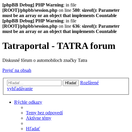
[phpBB Debug] PHP Warning
: in file
[ROOT]/phpbb/session.php
on line
580
:
sizeof(): Parameter
must be an array or an object that implements Countable
[phpBB Debug] PHP Warning
: in file
[ROOT]/phpbb/session.php
on line
636
:
sizeof(): Parameter
must be an array or an object that implements Countable
Tatraportal - TATRA forum
Diskusné fórum o automobiloch značky Tatra
Prejsť na obsah
Rozšírené
Hľadať
vyhľadávanie
Rýchle odkazy
Temy bez odpovedí
Aktívne témy
Hľadať