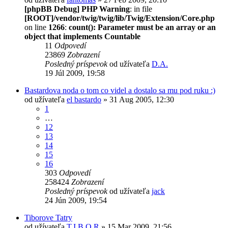
[phpBB Debug] PHP Warning
: in file
[ROOT]/vendor/twig/twig/lib/Twig/Extension/Core.php
on line
1266
:
count(): Parameter must be an array or an
object that implements Countable
11
Odpovedí
23869
Zobrazení
Posledný príspevok
od užívateľa
D.A.
19 Júl 2009, 19:58
Bastardova noda o tom co videl a dostalo sa mu pod ruku :)
od užívateľa
el bastardo
» 31 Aug 2005, 12:30
1
…
12
13
14
15
16
303
Odpovedí
258424
Zobrazení
Posledný príspevok
od užívateľa
jack
24 Jún 2009, 19:54
Tiborove Tatry
od užívateľa
T.I.B.O.R
» 15 Mar 2009, 21:56