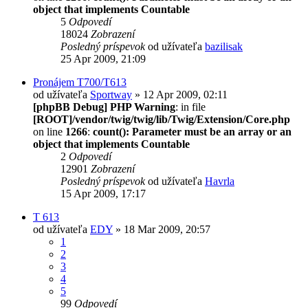
object that implements Countable
5
Odpovedí
18024
Zobrazení
Posledný príspevok
od užívateľa
bazilisak
25 Apr 2009, 21:09
Pronájem T700/T613
od užívateľa
Sportway
» 12 Apr 2009, 02:11
[phpBB Debug] PHP Warning
: in file
[ROOT]/vendor/twig/twig/lib/Twig/Extension/Core.php
on line
1266
:
count(): Parameter must be an array or an
object that implements Countable
2
Odpovedí
12901
Zobrazení
Posledný príspevok
od užívateľa
Havrla
15 Apr 2009, 17:17
T 613
od užívateľa
EDY
» 18 Mar 2009, 20:57
1
2
3
4
5
99
Odpovedí