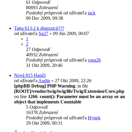
61
Odpovedí
80693
Zobrazení
Posledný príspevok
od užívateľa
jack
09 Dec 2009, 09:38
Tatra 613-2 k dispozicii???
od užívateľa
Su27
» 09 Jún 2009, 00:07
1
2
27
Odpovedí
40932
Zobrazení
Posledný príspevok
od užívateľa
vasa26
31 Okt 2009, 20:46
Nová 815 Hasiči
od užívateľa
Audin
» 27 Okt 2009, 22:26
[phpBB Debug] PHP Warning
: in file
[ROOT]/vendor/twig/twig/lib/Twig/Extension/Core.php
on line
1266
:
count(): Parameter must be an array or an
object that implements Countable
5
Odpovedí
16378
Zobrazení
Posledný príspevok
od užívateľa
Hynek
29 Okt 2009, 00:31