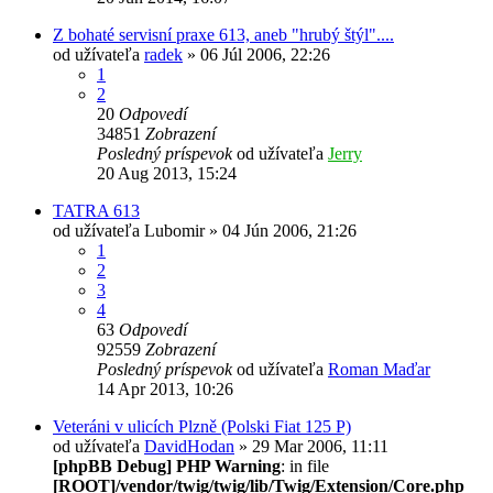
Z bohaté servisní praxe 613, aneb "hrubý štýl"....
od užívateľa
radek
» 06 Júl 2006, 22:26
1
2
20
Odpovedí
34851
Zobrazení
Posledný príspevok
od užívateľa
Jerry
20 Aug 2013, 15:24
TATRA 613
od užívateľa
Lubomir
» 04 Jún 2006, 21:26
1
2
3
4
63
Odpovedí
92559
Zobrazení
Posledný príspevok
od užívateľa
Roman Maďar
14 Apr 2013, 10:26
Veteráni v ulicích Plzně (Polski Fiat 125 P)
od užívateľa
DavidHodan
» 29 Mar 2006, 11:11
[phpBB Debug] PHP Warning
: in file
[ROOT]/vendor/twig/twig/lib/Twig/Extension/Core.php