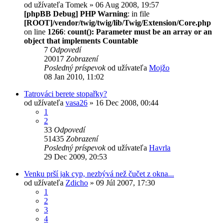
od užívateľa
Tomek
» 06 Aug 2008, 19:57
[phpBB Debug] PHP Warning
: in file
[ROOT]/vendor/twig/twig/lib/Twig/Extension/Core.php
on line
1266
:
count(): Parameter must be an array or an
object that implements Countable
7
Odpovedí
20017
Zobrazení
Posledný príspevok
od užívateľa
Mojžo
08 Jan 2010, 11:02
Tatrováci berete stopařky?
od užívateľa
vasa26
» 16 Dec 2008, 00:44
1
2
33
Odpovedí
51435
Zobrazení
Posledný príspevok
od užívateľa
Havrla
29 Dec 2009, 20:53
Venku prší jak cyp, nezbývá než čučet z okna...
od užívateľa
Zdicho
» 09 Júl 2007, 17:30
1
2
3
4