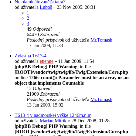
Nejolaminátovanější tatra?
od užívateľa
Luboš
» 23 Nov 2005, 20:31
1
2
3
49
Odpovedí
64470
Zobrazení
Posledný príspevok
od užívateľa
Mr.Tomash
17 Jan 2009, 11:33
Zvlastna T613-4
od užívateľa
etienne
» 11 Jan 2009, 11:54
[phpBB Debug] PHP Warning
: in file
[ROOT]/vendor/twig/twig/lib/Twig/Extension/Core.php
on line
1266
:
count(): Parameter must be an array or an
object that implements Countable
12
Odpovedí
21909
Zobrazení
Posledný príspevok
od užívateľa
Mr.Tomash
13 Jan 2009, 15:02
T613-4 v nadmorskej výške 1246m.n.m
od užívateľa
Marián Mitrík
» 28 Dec 2008, 01:28
[phpBB Debug] PHP Warning
: in file
[ROOT]/vendor/twig/twig/lib/Twig/Extension/Core.php