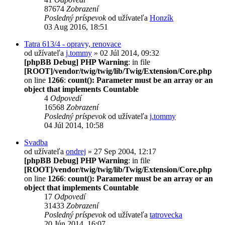
87674
Zobrazení
Posledný príspevok
od užívateľa
Honzík
03 Aug 2016, 18:51
Tatra 613/4 - opravy, renovace
od užívateľa
j.tommy
» 02 Júl 2014, 09:32
[phpBB Debug] PHP Warning
: in file
[ROOT]/vendor/twig/twig/lib/Twig/Extension/Core.php
on line
1266
:
count(): Parameter must be an array or an
object that implements Countable
4
Odpovedí
16568
Zobrazení
Posledný príspevok
od užívateľa
j.tommy
04 Júl 2014, 10:58
Svadba
od užívateľa
ondrej
» 27 Sep 2004, 12:17
[phpBB Debug] PHP Warning
: in file
[ROOT]/vendor/twig/twig/lib/Twig/Extension/Core.php
on line
1266
:
count(): Parameter must be an array or an
object that implements Countable
17
Odpovedí
31433
Zobrazení
Posledný príspevok
od užívateľa
tatrovecka
20 Jún 2014, 16:07