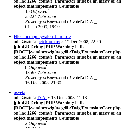
on line
1266
:
count(): Parameter must be an array or an
object that implements Countable
15
Odpovedí
25224
Zobrazení
Posledný príspevok
od užívateľa
D.A._
01 Jan 2009, 18:20
Hledám moji bývalou Tatru 613
od užívateľa
petr.krumlov
» 15 Dec 2008, 22:26
[phpBB Debug] PHP Warning
: in file
[ROOT]/vendor/twig/twig/lib/Twig/Extension/Core.php
on line
1266
:
count(): Parameter must be an array or an
object that implements Countable
8
Odpovedí
18567
Zobrazení
Posledný príspevok
od užívateľa
D.A._
16 Dec 2008, 21:30
osvěta
od užívateľa
D.A.
» 13 Dec 2008, 11:13
[phpBB Debug] PHP Warning
: in file
[ROOT]/vendor/twig/twig/lib/Twig/Extension/Core.php
on line
1266
:
count(): Parameter must be an array or an
object that implements Countable
2
Odpovedí