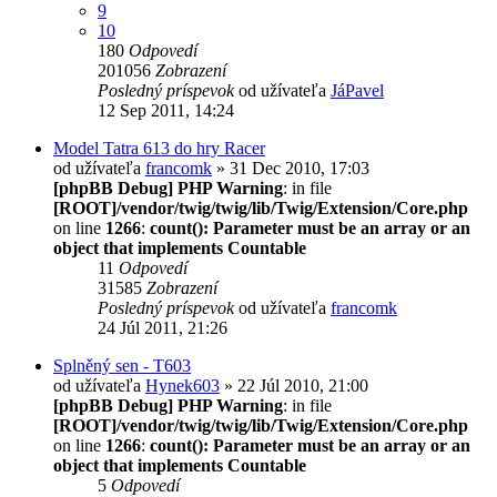
9
10
180
Odpovedí
201056
Zobrazení
Posledný príspevok
od užívateľa
JáPavel
12 Sep 2011, 14:24
Model Tatra 613 do hry Racer
od užívateľa
francomk
» 31 Dec 2010, 17:03
[phpBB Debug] PHP Warning
: in file
[ROOT]/vendor/twig/twig/lib/Twig/Extension/Core.php
on line
1266
:
count(): Parameter must be an array or an
object that implements Countable
11
Odpovedí
31585
Zobrazení
Posledný príspevok
od užívateľa
francomk
24 Júl 2011, 21:26
Splněný sen - T603
od užívateľa
Hynek603
» 22 Júl 2010, 21:00
[phpBB Debug] PHP Warning
: in file
[ROOT]/vendor/twig/twig/lib/Twig/Extension/Core.php
on line
1266
:
count(): Parameter must be an array or an
object that implements Countable
5
Odpovedí