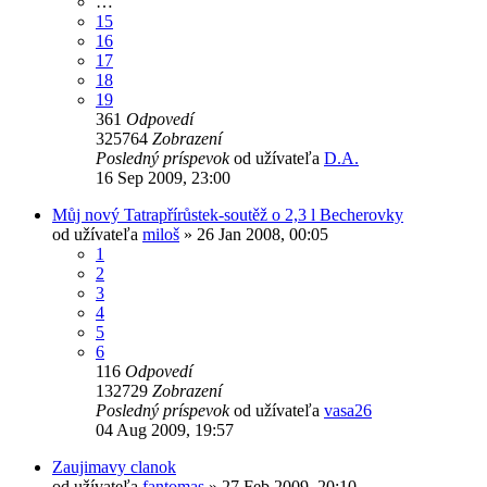
…
15
16
17
18
19
361
Odpovedí
325764
Zobrazení
Posledný príspevok
od užívateľa
D.A.
16 Sep 2009, 23:00
Můj nový Tatrapřírůstek-soutěž o 2,3 l Becherovky
od užívateľa
miloš
» 26 Jan 2008, 00:05
1
2
3
4
5
6
116
Odpovedí
132729
Zobrazení
Posledný príspevok
od užívateľa
vasa26
04 Aug 2009, 19:57
Zaujimavy clanok
od užívateľa
fantomas
» 27 Feb 2009, 20:10