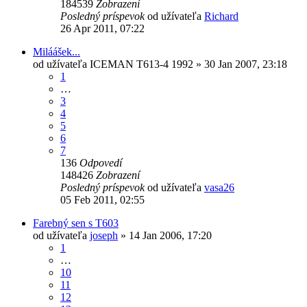
184539
Zobrazení
Posledný príspevok
od užívateľa
Richard
26 Apr 2011, 07:22
Miláášek...
od užívateľa
ICEMAN T613-4 1992
» 30 Jan 2007, 23:18
1
…
3
4
5
6
7
136
Odpovedí
148426
Zobrazení
Posledný príspevok
od užívateľa
vasa26
05 Feb 2011, 02:55
Farebný sen s T603
od užívateľa
joseph
» 14 Jan 2006, 17:20
1
…
10
11
12