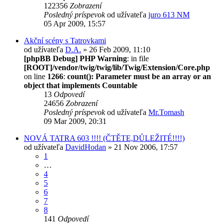
122356
Zobrazení
Posledný príspevok
od užívateľa
juro 613 NM
05 Apr 2009, 15:57
Akční scény s Tatrovkami
od užívateľa
D.A.
» 26 Feb 2009, 11:10
[phpBB Debug] PHP Warning
: in file
[ROOT]/vendor/twig/twig/lib/Twig/Extension/Core.php
on line
1266
:
count(): Parameter must be an array or an
object that implements Countable
13
Odpovedí
24656
Zobrazení
Posledný príspevok
od užívateľa
Mr.Tomash
09 Mar 2009, 20:31
NOVÁ TATRA 603 !!!! (ČTĚTE,DŮLEŽITÉ!!!!)
od užívateľa
DavidHodan
» 21 Nov 2006, 17:57
1
…
4
5
6
7
8
141
Odpovedí