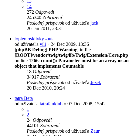
13
14
272
Odpovedí
245340
Zobrazení
Posledný príspevok
od užívateľa
jack
26 Jan 2011, 23:31
topten osklivky -auta
od užívateľa
vili
» 24 Dec 2009, 13:36
[phpBB Debug] PHP Warning
: in file
[ROOT]/vendor/twig/twig/lib/Twig/Extension/Core.php
on line
1266
:
count(): Parameter must be an array or an
object that implements Countable
18
Odpovedí
34917
Zobrazení
Posledný príspevok
od užívateľa
Ježek
20 Dec 2010, 20:24
tatra Beta
od užívateľa
tatrafanklub
» 07 Dec 2008, 15:42
1
2
24
Odpovedí
44101
Zobrazení
Posledný príspevok
od užívateľa
Zaur