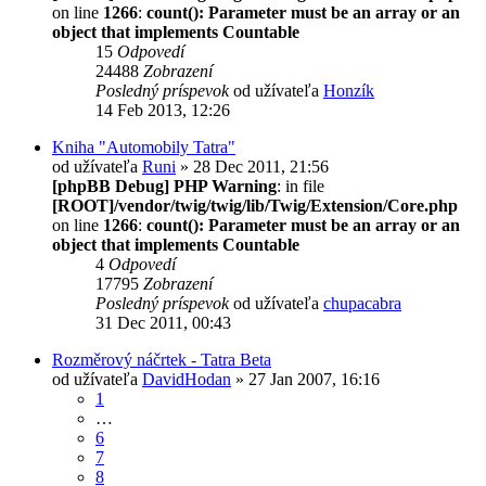
on line
1266
:
count(): Parameter must be an array or an
object that implements Countable
15
Odpovedí
24488
Zobrazení
Posledný príspevok
od užívateľa
Honzík
14 Feb 2013, 12:26
Kniha "Automobily Tatra"
od užívateľa
Runi
» 28 Dec 2011, 21:56
[phpBB Debug] PHP Warning
: in file
[ROOT]/vendor/twig/twig/lib/Twig/Extension/Core.php
on line
1266
:
count(): Parameter must be an array or an
object that implements Countable
4
Odpovedí
17795
Zobrazení
Posledný príspevok
od užívateľa
chupacabra
31 Dec 2011, 00:43
Rozměrový náčrtek - Tatra Beta
od užívateľa
DavidHodan
» 27 Jan 2007, 16:16
1
…
6
7
8