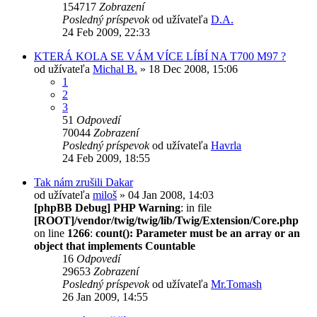
154717
Zobrazení
Posledný príspevok
od užívateľa
D.A.
24 Feb 2009, 22:33
KTERÁ KOLA SE VÁM VÍCE LÍBÍ NA T700 M97 ?
od užívateľa
Michal B.
» 18 Dec 2008, 15:06
1
2
3
51
Odpovedí
70044
Zobrazení
Posledný príspevok
od užívateľa
Havrla
24 Feb 2009, 18:55
Tak nám zrušili Dakar
od užívateľa
miloš
» 04 Jan 2008, 14:03
[phpBB Debug] PHP Warning
: in file
[ROOT]/vendor/twig/twig/lib/Twig/Extension/Core.php
on line
1266
:
count(): Parameter must be an array or an
object that implements Countable
16
Odpovedí
29653
Zobrazení
Posledný príspevok
od užívateľa
Mr.Tomash
26 Jan 2009, 14:55