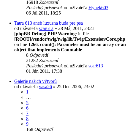
16918
Zobrazení
Posledný príspevok
od užívateľa
Hynek603
06 Júl 2011, 18:25
Tatra 613 aneb luxusna buda pre psa
od užívateľa
scar613
» 28 Máj 2011, 23:41
[phpBB Debug] PHP Warning
: in file
[ROOT]/vendor/twig/twig/lib/Twig/Extension/Core.php
on line
1266
:
count(): Parameter must be an array or an
object that implements Countable
8
Odpovedí
21282
Zobrazení
Posledný príspevok
od užívateľa
scar613
01 Jún 2011, 17:38
Galerie našich výtvorů
od užívateľa
vasa26
» 25 Dec 2006, 23:02
1
…
5
6
7
8
9
168
Odpovedí