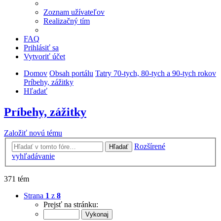
Zoznam užívateľov
Realizačný tím
FAQ
Prihlásiť sa
Vytvoriť účet
Domov
Obsah portálu
Tatry 70-tych, 80-tych a 90-tych rokov
Príbehy, zážitky
Hľadať
Príbehy, zážitky
Založiť novú tému
Rozšírené
Hľadať
vyhľadávanie
371 tém
Strana
1
z
8
Prejsť na stránku: