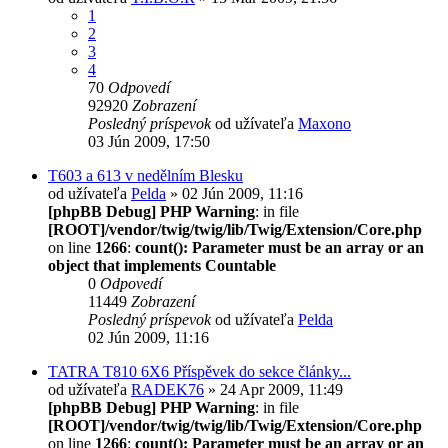
1
2
3
4
70
Odpovedí
92920
Zobrazení
Posledný príspevok
od užívateľa
Maxono
03 Jún 2009, 17:50
T603 a 613 v nedělním Blesku
od užívateľa
Pelda
» 02 Jún 2009, 11:16
[phpBB Debug] PHP Warning
: in file
[ROOT]/vendor/twig/twig/lib/Twig/Extension/Core.php
on line
1266
:
count(): Parameter must be an array or an
object that implements Countable
0
Odpovedí
11449
Zobrazení
Posledný príspevok
od užívateľa
Pelda
02 Jún 2009, 11:16
TATRA T810 6X6 Příspěvek do sekce články...
od užívateľa
RADEK76
» 24 Apr 2009, 11:49
[phpBB Debug] PHP Warning
: in file
[ROOT]/vendor/twig/twig/lib/Twig/Extension/Core.php
on line
1266
:
count(): Parameter must be an array or an