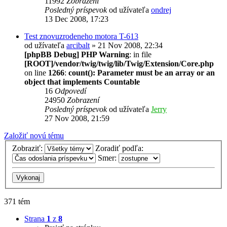
11992
Zobrazení
Posledný príspevok
od užívateľa
ondrej
13 Dec 2008, 17:23
Test znovuzrodeneho motora T-613
od užívateľa
arcibalt
» 21 Nov 2008, 22:34
[phpBB Debug] PHP Warning
: in file
[ROOT]/vendor/twig/twig/lib/Twig/Extension/Core.php
on line
1266
:
count(): Parameter must be an array or an
object that implements Countable
16
Odpovedí
24950
Zobrazení
Posledný príspevok
od užívateľa
Jerry
27 Nov 2008, 21:59
Založiť novú tému
Zobraziť:
Zoradiť podľa:
Smer:
371 tém
Strana
1
z
8