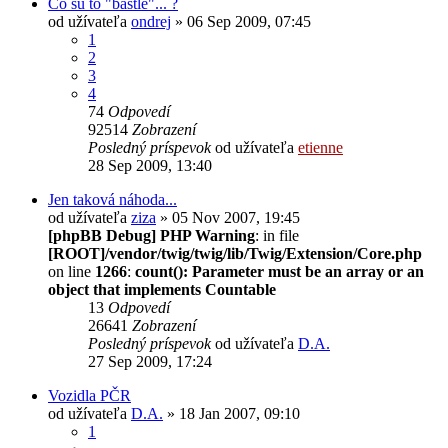
Čo sú to "bastle"... ?
od užívateľa
ondrej
» 06 Sep 2009, 07:45
1
2
3
4
74
Odpovedí
92514
Zobrazení
Posledný príspevok
od užívateľa
etienne
28 Sep 2009, 13:40
Jen taková náhoda...
od užívateľa
ziza
» 05 Nov 2007, 19:45
[phpBB Debug] PHP Warning
: in file
[ROOT]/vendor/twig/twig/lib/Twig/Extension/Core.php
on line
1266
:
count(): Parameter must be an array or an
object that implements Countable
13
Odpovedí
26641
Zobrazení
Posledný príspevok
od užívateľa
D.A.
27 Sep 2009, 17:24
Vozidla PČR
od užívateľa
D.A.
» 18 Jan 2007, 09:10
1