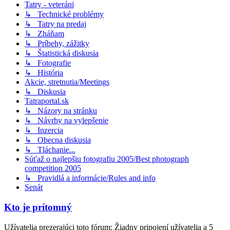
Tatry - veteráni
↳ Technické problémy
↳ Tatry na predaj
↳ Zháňam
↳ Príbehy, zážitky
↳ Štatistická diskusia
↳ Fotografie
↳ História
Akcie, stretnutia/Meetings
↳ Diskusia
Tatraportal.sk
↳ Názory na stránku
↳ Návrhy na vylepšenie
↳ Inzercia
↳ Obecna diskusia
↳ Tláchanie...
Súťaž o najlepšiu fotografiu 2005/Best photograph
competition 2005
↳ Pravidlá a informácie/Rules and info
Senát
Kto je prítomný
Užívatelia prezerajúci toto fórum: Žiadny pripojení užívatelia a 5