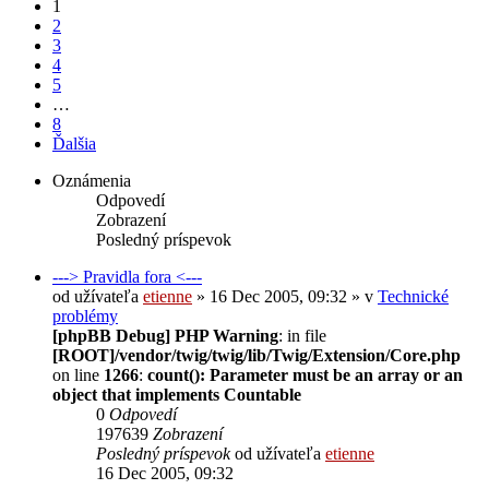
1
2
3
4
5
…
8
Ďalšia
Oznámenia
Odpovedí
Zobrazení
Posledný príspevok
---> Pravidla fora <---
od užívateľa
etienne
» 16 Dec 2005, 09:32 » v
Technické
problémy
[phpBB Debug] PHP Warning
: in file
[ROOT]/vendor/twig/twig/lib/Twig/Extension/Core.php
on line
1266
:
count(): Parameter must be an array or an
object that implements Countable
0
Odpovedí
197639
Zobrazení
Posledný príspevok
od užívateľa
etienne
16 Dec 2005, 09:32