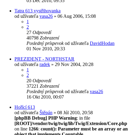
03 Dec 2010, 09:55
Tatra 613 vystřihovanka
od užívateľa
vasa26
» 06 Aug 2006, 15:08
1
2
27
Odpovedí
40798
Zobrazení
Posledný príspevok
od užívateľa
DavidHodan
01 Nov 2010, 20:33
PREZIDENT - NORTHSTAR
od užívateľa
radek
» 29 Nov 2004, 20:28
1
2
20
Odpovedí
37221
Zobrazení
Posledný príspevok
od užívateľa
vasa26
16 Okt 2010, 00:07
Hořící 613
od užívateľa
Štěpán
» 08 Júl 2010, 20:58
[phpBB Debug] PHP Warning
: in file
[ROOT]/vendor/twig/twig/lib/Twig/Extension/Core.php
on line
1266
:
count(): Parameter must be an array or an
object that implements Countable