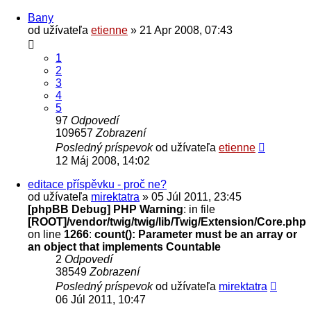
Bany
od užívateľa
etienne
» 21 Apr 2008, 07:43
1
2
3
4
5
97
Odpovedí
109657
Zobrazení
Posledný príspevok
od užívateľa
etienne
12 Máj 2008, 14:02
editace příspěvku - proč ne?
od užívateľa
mirektatra
» 05 Júl 2011, 23:45
[phpBB Debug] PHP Warning
: in file
[ROOT]/vendor/twig/twig/lib/Twig/Extension/Core.php
on line
1266
:
count(): Parameter must be an array or
an object that implements Countable
2
Odpovedí
38549
Zobrazení
Posledný príspevok
od užívateľa
mirektatra
06 Júl 2011, 10:47