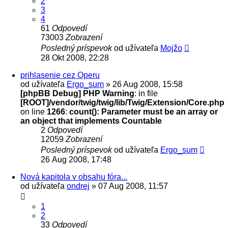
2
3
4
61
Odpovedí
73003
Zobrazení
Posledný príspevok
od užívateľa
Mojžo
28 Okt 2008, 22:28
prihlasenie cez Operu
od užívateľa
Ergo_sum
» 26 Aug 2008, 15:58
[phpBB Debug] PHP Warning
: in file
[ROOT]/vendor/twig/twig/lib/Twig/Extension/Core.php
on line
1266
:
count(): Parameter must be an array or
an object that implements Countable
2
Odpovedí
12059
Zobrazení
Posledný príspevok
od užívateľa
Ergo_sum
26 Aug 2008, 17:48
Nová kapitola v obsahu fóra...
od užívateľa
ondrej
» 07 Aug 2008, 11:57
1
2
33
Odpovedí