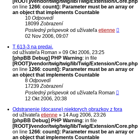
[ROOT]/vendor/twig/twig/lib/Twig/Extension/Core.php
on line
1266
:
count(): Parameter must be an array or
an object that implements Countable
10
Odpovedí
18099
Zobrazení
Posledný príspevok
od užívateľa
etienne
02 Nov 2006, 09:07
T 613-3 na predaj.
od užívateľa
Roman
» 09 Okt 2006, 23:25
[phpBB Debug] PHP Warning
: in file
[ROOT]/vendor/twig/twig/lib/Twig/Extension/Core.php
on line
1266
:
count(): Parameter must be an array or
an object that implements Countable
8
Odpovedí
17239
Zobrazení
Posledný príspevok
od užívateľa
Roman
12 Okt 2006, 20:38
Odstranenie (docasne) niektorych obrazkov z fora
od užívateľa
etienne
» 14 Aug 2006, 23:26
[phpBB Debug] PHP Warning
: in file
[ROOT]/vendor/twig/twig/lib/Twig/Extension/Core.php
on line
1266
:
count(): Parameter must be an array or
an object that implements Countable