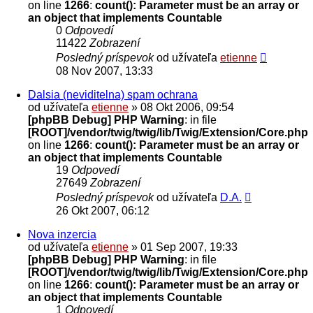
on line
1266
:
count(): Parameter must be an array or
an object that implements Countable
0
Odpovedí
11422
Zobrazení
Posledný príspevok
od užívateľa
etienne
08 Nov 2007, 13:33
Dalsia (neviditelna) spam ochrana
od užívateľa
etienne
» 08 Okt 2006, 09:54
[phpBB Debug] PHP Warning
: in file
[ROOT]/vendor/twig/twig/lib/Twig/Extension/Core.php
on line
1266
:
count(): Parameter must be an array or
an object that implements Countable
19
Odpovedí
27649
Zobrazení
Posledný príspevok
od užívateľa
D.A.
26 Okt 2007, 06:12
Nova inzercia
od užívateľa
etienne
» 01 Sep 2007, 19:33
[phpBB Debug] PHP Warning
: in file
[ROOT]/vendor/twig/twig/lib/Twig/Extension/Core.php
on line
1266
:
count(): Parameter must be an array or
an object that implements Countable
1
Odpovedí