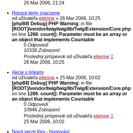
26 Mar 2006, 21:24
Horuce temy zvacsene
od užívateľa
etienne
» 26 Mar 2006, 10:25
[phpBB Debug] PHP Warning
: in file
[ROOT]/vendor/twig/twig/lib/Twig/Extension/Core.php
on line
1266
:
count(): Parameter must be an array or
an object that implements Countable
0
Odpovedí
10338
Zobrazení
Posledný príspevok
od užívateľa
etienne
26 Mar 2006, 10:25
Akcie s linkami
od užívateľa
etienne
» 25 Mar 2006, 10:02
[phpBB Debug] PHP Warning
: in file
[ROOT]/vendor/twig/twig/lib/Twig/Extension/Core.php
on line
1266
:
count(): Parameter must be an array or
an object that implements Countable
0
Odpovedí
10946
Zobrazení
Posledný príspevok
od užívateľa
etienne
25 Mar 2006, 10:02
Nová verze fóra - hlasování