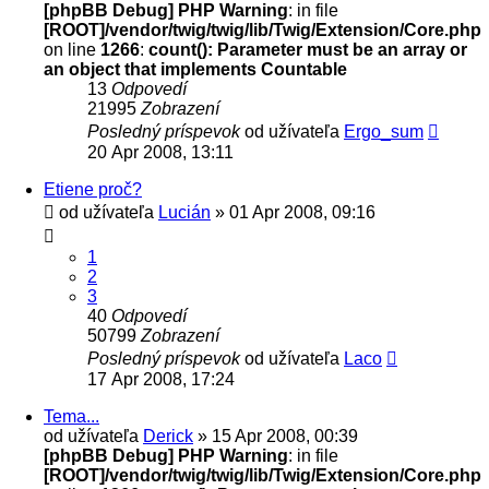
[phpBB Debug] PHP Warning
: in file
[ROOT]/vendor/twig/twig/lib/Twig/Extension/Core.php
on line
1266
:
count(): Parameter must be an array or
an object that implements Countable
13
Odpovedí
21995
Zobrazení
Posledný príspevok
od užívateľa
Ergo_sum
20 Apr 2008, 13:11
Etiene proč?
od užívateľa
Lucián
» 01 Apr 2008, 09:16
1
2
3
40
Odpovedí
50799
Zobrazení
Posledný príspevok
od užívateľa
Laco
17 Apr 2008, 17:24
Tema...
od užívateľa
Derick
» 15 Apr 2008, 00:39
[phpBB Debug] PHP Warning
: in file
[ROOT]/vendor/twig/twig/lib/Twig/Extension/Core.php