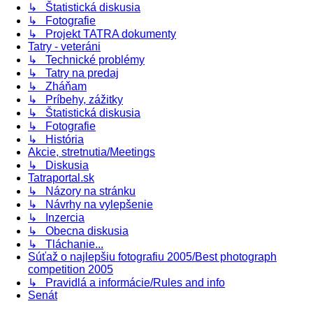
↳ Štatistická diskusia
↳ Fotografie
↳ Projekt TATRA dokumenty
Tatry - veteráni
↳ Technické problémy
↳ Tatry na predaj
↳ Zháňam
↳ Príbehy, zážitky
↳ Štatistická diskusia
↳ Fotografie
↳ História
Akcie, stretnutia/Meetings
↳ Diskusia
Tatraportal.sk
↳ Názory na stránku
↳ Návrhy na vylepšenie
↳ Inzercia
↳ Obecna diskusia
↳ Tláchanie...
Súťaž o najlepšiu fotografiu 2005/Best photograph
competition 2005
↳ Pravidlá a informácie/Rules and info
Senát