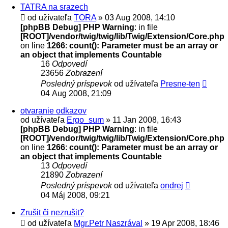
TATRA na srazech
od užívateľa
TORA
» 03 Aug 2008, 14:10
[phpBB Debug] PHP Warning
: in file
[ROOT]/vendor/twig/twig/lib/Twig/Extension/Core.php
on line
1266
:
count(): Parameter must be an array or
an object that implements Countable
16
Odpovedí
23656
Zobrazení
Posledný príspevok
od užívateľa
Presne-ten
04 Aug 2008, 21:09
otvaranie odkazov
od užívateľa
Ergo_sum
» 11 Jan 2008, 16:43
[phpBB Debug] PHP Warning
: in file
[ROOT]/vendor/twig/twig/lib/Twig/Extension/Core.php
on line
1266
:
count(): Parameter must be an array or
an object that implements Countable
13
Odpovedí
21890
Zobrazení
Posledný príspevok
od užívateľa
ondrej
04 Máj 2008, 09:21
Zrušit či nezrušit?
od užívateľa
Mgr.Petr Naszrával
» 19 Apr 2008, 18:46