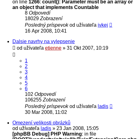
on line
1266
:
count(): Parameter must be an array or
an object that implements Countable
8
Odpovedí
18029
Zobrazení
Posledný príspevok
od užívateľa
ivkej
16 Apr 2008, 10:41
Dalsie navrhy na vylepsenie
od užívateľa
etienne
» 31 Okt 2007, 10:19
1
2
3
4
5
6
102
Odpovedí
106255
Zobrazení
Posledný príspevok
od užívateľa
ladis
30 Mar 2008, 11:02
Omezení velikosti obrázků
od užívateľa
ladis
» 23 Jan 2008, 15:05
[phpBB Debug] PHP Warning
: in file