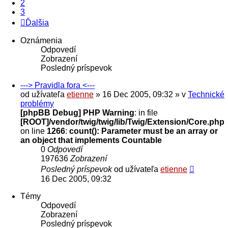
2
3
Ďalšia
Oznámenia
Odpovedí
Zobrazení
Posledný príspevok
---> Pravidla fora <---
od užívateľa
etienne
» 16 Dec 2005, 09:32 » v
Technické
problémy
[phpBB Debug] PHP Warning
: in file
[ROOT]/vendor/twig/twig/lib/Twig/Extension/Core.php
on line
1266
:
count(): Parameter must be an array or
an object that implements Countable
0
Odpovedí
197636
Zobrazení
Posledný príspevok
od užívateľa
etienne
16 Dec 2005, 09:32
Témy
Odpovedí
Zobrazení
Posledný príspevok