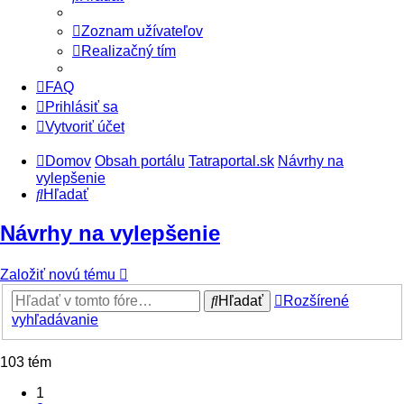
Zoznam užívateľov
Realizačný tím
FAQ
Prihlásiť sa
Vytvoriť účet
Domov
Obsah portálu
Tatraportal.sk
Návrhy na
vylepšenie
Hľadať
Návrhy na vylepšenie
Založiť novú tému
Hľadať
Rozšírené
vyhľadávanie
103 tém
1