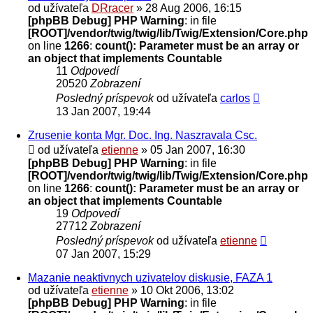
od užívateľa
DRracer
» 28 Aug 2006, 16:15
[phpBB Debug] PHP Warning
: in file
[ROOT]/vendor/twig/twig/lib/Twig/Extension/Core.php
on line
1266
:
count(): Parameter must be an array or
an object that implements Countable
11
Odpovedí
20520
Zobrazení
Posledný príspevok
od užívateľa
carlos
13 Jan 2007, 19:44
Zrusenie konta Mgr. Doc. Ing. Naszravala Csc.
od užívateľa
etienne
» 05 Jan 2007, 16:30
[phpBB Debug] PHP Warning
: in file
[ROOT]/vendor/twig/twig/lib/Twig/Extension/Core.php
on line
1266
:
count(): Parameter must be an array or
an object that implements Countable
19
Odpovedí
27712
Zobrazení
Posledný príspevok
od užívateľa
etienne
07 Jan 2007, 15:29
Mazanie neaktivnych uzivatelov diskusie, FAZA 1
od užívateľa
etienne
» 10 Okt 2006, 13:02
[phpBB Debug] PHP Warning
: in file