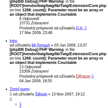
[phpBB Debug] PHP Warning
: in file
[ROOT]/vendor/twig/twig/lib/Twig/Extension/Core.php
on line
1266
:
count(): Parameter must be an array or
an object that implements Countable
6
Odpovedí
15731
Zobrazení
Posledný príspevok
od užívateľa
D.A.
17 Mar 2009, 23:48
Intro
od užívateľa
Mr.Tomash
» 03 Jan 2009, 13:37
[phpBB Debug] PHP Warning
: in file
[ROOT]/vendor/twig/twig/lib/Twig/Extension/Core.php
on line
1266
:
count(): Parameter must be an array or
an object that implements Countable
13
Odpovedí
23309
Zobrazení
Posledný príspevok
od užívateľa
DRracer
04 Jan 2009, 18:55
Zimní gumy
od užívateľa
Štěpán
» 13 Nov 2007, 19:12
1