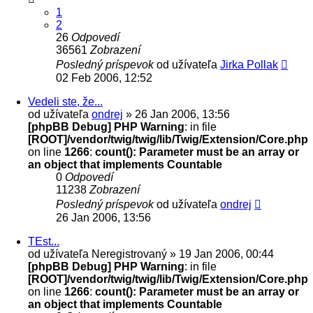
1
2
26
Odpovedí
36561
Zobrazení
Posledný príspevok
od užívateľa
Jirka Pollak
02 Feb 2006, 12:52
Vedeli ste, že...
od užívateľa
ondrej
» 26 Jan 2006, 13:56
[phpBB Debug] PHP Warning
: in file
[ROOT]/vendor/twig/twig/lib/Twig/Extension/Core.php
on line
1266
:
count(): Parameter must be an array or
an object that implements Countable
0
Odpovedí
11238
Zobrazení
Posledný príspevok
od užívateľa
ondrej
26 Jan 2006, 13:56
TEst...
od užívateľa
Neregistrovaný
» 19 Jan 2006, 00:44
[phpBB Debug] PHP Warning
: in file
[ROOT]/vendor/twig/twig/lib/Twig/Extension/Core.php
on line
1266
:
count(): Parameter must be an array or
an object that implements Countable