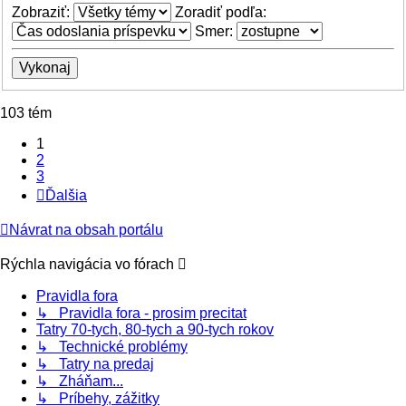
Zobraziť:
Zoradiť podľa:
Smer:
103 tém
1
2
3
Ďalšia
Návrat na obsah portálu
Rýchla navigácia vo fórach
Pravidla fora
↳ Pravidla fora - prosim precitat
Tatry 70-tych, 80-tych a 90-tych rokov
↳ Technické problémy
↳ Tatry na predaj
↳ Zháňam...
↳ Príbehy, zážitky