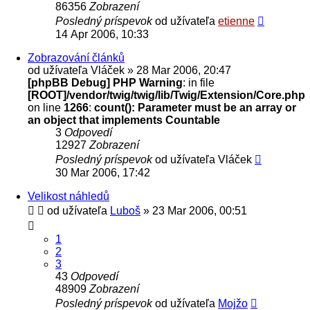
86356
Zobrazení
Posledný príspevok
od užívateľa
etienne
14 Apr 2006, 10:33
Zobrazování článků
od užívateľa
Vláček
» 28 Mar 2006, 20:47
[phpBB Debug] PHP Warning
: in file
[ROOT]/vendor/twig/twig/lib/Twig/Extension/Core.php
on line
1266
:
count(): Parameter must be an array or
an object that implements Countable
3
Odpovedí
12927
Zobrazení
Posledný príspevok
od užívateľa
Vláček
30 Mar 2006, 17:42
Velikost náhledů
od užívateľa
Luboš
» 23 Mar 2006, 00:51
1
2
3
43
Odpovedí
48909
Zobrazení
Posledný príspevok
od užívateľa
Mojžo