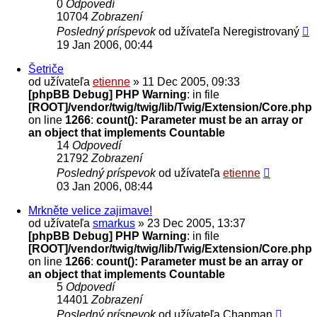
0
Odpovedí
10704
Zobrazení
Posledný príspevok
od užívateľa
Neregistrovaný
19 Jan 2006, 00:44
Šetriče
od užívateľa
etienne
» 11 Dec 2005, 09:33
[phpBB Debug] PHP Warning
: in file
[ROOT]/vendor/twig/twig/lib/Twig/Extension/Core.php
on line
1266
:
count(): Parameter must be an array or
an object that implements Countable
14
Odpovedí
21792
Zobrazení
Posledný príspevok
od užívateľa
etienne
03 Jan 2006, 08:44
Mrkněte velice zajimave!
od užívateľa
smarkus
» 23 Dec 2005, 13:37
[phpBB Debug] PHP Warning
: in file
[ROOT]/vendor/twig/twig/lib/Twig/Extension/Core.php
on line
1266
:
count(): Parameter must be an array or
an object that implements Countable
5
Odpovedí
14401
Zobrazení
Posledný príspevok
od užívateľa
Chapman