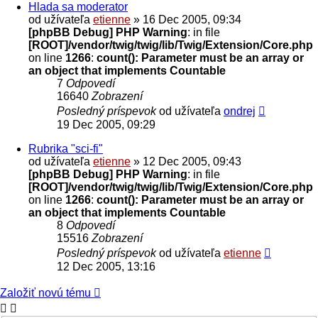
Hlada sa moderator
od užívateľa
etienne
» 16 Dec 2005, 09:34
[phpBB Debug] PHP Warning
: in file
[ROOT]/vendor/twig/twig/lib/Twig/Extension/Core.php
on line
1266
:
count(): Parameter must be an array or
an object that implements Countable
7
Odpovedí
16640
Zobrazení
Posledný príspevok
od užívateľa
ondrej
19 Dec 2005, 09:29
Rubrika "sci-fi"
od užívateľa
etienne
» 12 Dec 2005, 09:43
[phpBB Debug] PHP Warning
: in file
[ROOT]/vendor/twig/twig/lib/Twig/Extension/Core.php
on line
1266
:
count(): Parameter must be an array or
an object that implements Countable
8
Odpovedí
15516
Zobrazení
Posledný príspevok
od užívateľa
etienne
12 Dec 2005, 13:16
Založiť novú tému