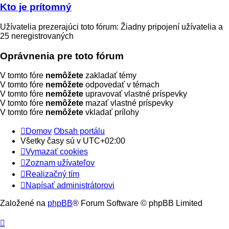
Kto je prítomný
Užívatelia prezerajúci toto fórum: Žiadny pripojení užívatelia a
25 neregistrovaných
Oprávnenia pre toto fórum
V tomto fóre
nemôžete
zakladať témy
V tomto fóre
nemôžete
odpovedať v témach
V tomto fóre
nemôžete
upravovať vlastné príspevky
V tomto fóre
nemôžete
mazať vlastné príspevky
V tomto fóre
nemôžete
vkladať prílohy
Domov
Obsah portálu
Všetky časy sú v
UTC+02:00
Vymazať cookies
Zoznam užívateľov
Realizačný tím
Napísať administrátorovi
Založené na
phpBB
® Forum Software © phpBB Limited