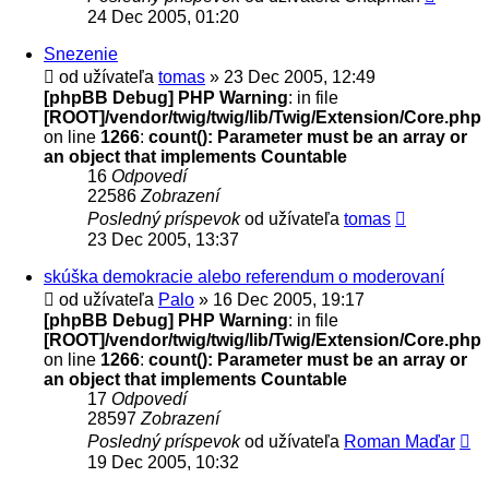
24 Dec 2005, 01:20
Snezenie
od užívateľa
tomas
» 23 Dec 2005, 12:49
[phpBB Debug] PHP Warning
: in file
[ROOT]/vendor/twig/twig/lib/Twig/Extension/Core.php
on line
1266
:
count(): Parameter must be an array or
an object that implements Countable
16
Odpovedí
22586
Zobrazení
Posledný príspevok
od užívateľa
tomas
23 Dec 2005, 13:37
skúška demokracie alebo referendum o moderovaní
od užívateľa
Palo
» 16 Dec 2005, 19:17
[phpBB Debug] PHP Warning
: in file
[ROOT]/vendor/twig/twig/lib/Twig/Extension/Core.php
on line
1266
:
count(): Parameter must be an array or
an object that implements Countable
17
Odpovedí
28597
Zobrazení
Posledný príspevok
od užívateľa
Roman Maďar
19 Dec 2005, 10:32