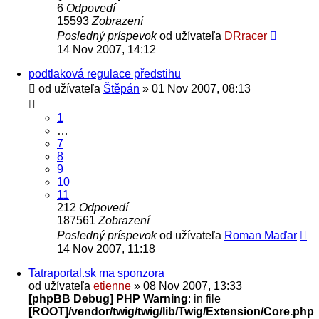
6
Odpovedí
15593
Zobrazení
Posledný príspevok
od užívateľa
DRracer
14 Nov 2007, 14:12
podtlaková regulace předstihu
od užívateľa
Štěpán
» 01 Nov 2007, 08:13
1
…
7
8
9
10
11
212
Odpovedí
187561
Zobrazení
Posledný príspevok
od užívateľa
Roman Maďar
14 Nov 2007, 11:18
Tatraportal.sk ma sponzora
od užívateľa
etienne
» 08 Nov 2007, 13:33
[phpBB Debug] PHP Warning
: in file
[ROOT]/vendor/twig/twig/lib/Twig/Extension/Core.php