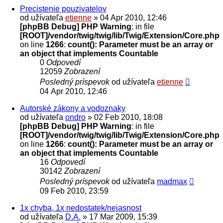
Precistenie pouzivatelov
od užívateľa
etienne
» 04 Apr 2010, 12:46
[phpBB Debug] PHP Warning
: in file
[ROOT]/vendor/twig/twig/lib/Twig/Extension/Core.php
on line
1266
:
count(): Parameter must be an array or
an object that implements Countable
0
Odpovedí
12059
Zobrazení
Posledný príspevok
od užívateľa
etienne
04 Apr 2010, 12:46
Autorské zákony a vodoznaky
od užívateľa
ondro
» 02 Feb 2010, 18:08
[phpBB Debug] PHP Warning
: in file
[ROOT]/vendor/twig/twig/lib/Twig/Extension/Core.php
on line
1266
:
count(): Parameter must be an array or
an object that implements Countable
16
Odpovedí
30142
Zobrazení
Posledný príspevok
od užívateľa
madmax
09 Feb 2010, 23:59
1x chyba, 1x nedostatek/nejasnost
od užívateľa
D.A.
» 17 Mar 2009, 15:39