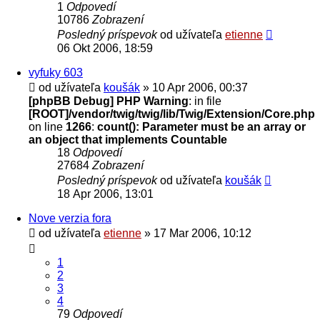
1
Odpovedí
10786
Zobrazení
Posledný príspevok
od užívateľa
etienne
06 Okt 2006, 18:59
vyfuky 603
od užívateľa
koušák
» 10 Apr 2006, 00:37
[phpBB Debug] PHP Warning
: in file
[ROOT]/vendor/twig/twig/lib/Twig/Extension/Core.php
on line
1266
:
count(): Parameter must be an array or
an object that implements Countable
18
Odpovedí
27684
Zobrazení
Posledný príspevok
od užívateľa
koušák
18 Apr 2006, 13:01
Nove verzia fora
od užívateľa
etienne
» 17 Mar 2006, 10:12
1
2
3
4
79
Odpovedí