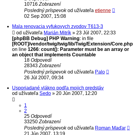
10716
Zobrazení
Posledný príspevok
od užívateľa
etienne
02 Sep 2007, 15:08
Mala renovacia vyfukovych zvodov T613-3
od užívateľa
Marián Mitrík
» 23 Júl 2007, 22:33
[phpBB Debug] PHP Warning
: in file
[ROOT]/vendor/twig/twig/lib/Twig/Extension/Core.php
on line
1266
:
count(): Parameter must be an array or
an object that implements Countable
18
Odpovedí
28343
Zobrazení
Posledný príspevok
od užívateľa
Palo
26 Júl 2007, 09:34
Usporiadané vlákno podľa mojich predstáv
od užívateľa
Sedo
» 20 Jún 2007, 12:20
1
2
25
Odpovedí
33250
Zobrazení
Posledný príspevok
od užívateľa
Roman Maďar
21 Jún 2007, 13:19