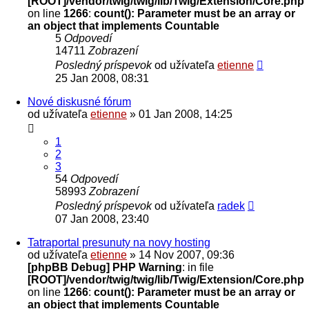
[ROOT]/vendor/twig/twig/lib/Twig/Extension/Core.php
on line
1266
:
count(): Parameter must be an array or
an object that implements Countable
5
Odpovedí
14711
Zobrazení
Posledný príspevok
od užívateľa
etienne
25 Jan 2008, 08:31
Nové diskusné fórum
od užívateľa
etienne
» 01 Jan 2008, 14:25
1
2
3
54
Odpovedí
58993
Zobrazení
Posledný príspevok
od užívateľa
radek
07 Jan 2008, 23:40
Tatraportal presunuty na novy hosting
od užívateľa
etienne
» 14 Nov 2007, 09:36
[phpBB Debug] PHP Warning
: in file
[ROOT]/vendor/twig/twig/lib/Twig/Extension/Core.php
on line
1266
:
count(): Parameter must be an array or
an object that implements Countable