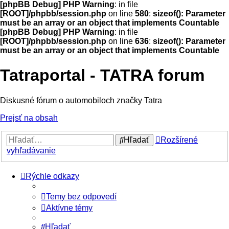
[phpBB Debug] PHP Warning
: in file
[ROOT]/phpbb/session.php
on line
580
:
sizeof(): Parameter
must be an array or an object that implements Countable
[phpBB Debug] PHP Warning
: in file
[ROOT]/phpbb/session.php
on line
636
:
sizeof(): Parameter
must be an array or an object that implements Countable
Tatraportal - TATRA forum
Diskusné fórum o automobiloch značky Tatra
Prejsť na obsah
Hľadať
Rozšírené
vyhľadávanie
Rýchle odkazy
Temy bez odpovedí
Aktívne témy
Hľadať