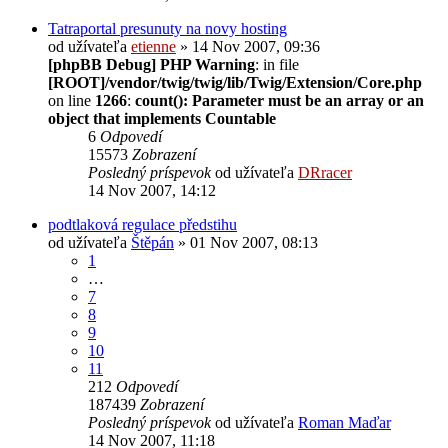
Tatraportal presunuty na novy hosting
od užívateľa
etienne
» 14 Nov 2007, 09:36
[phpBB Debug] PHP Warning
: in file
[ROOT]/vendor/twig/twig/lib/Twig/Extension/Core.php
on line
1266
:
count(): Parameter must be an array or an
object that implements Countable
6
Odpovedí
15573
Zobrazení
Posledný príspevok
od užívateľa
DRracer
14 Nov 2007, 14:12
podtlaková regulace předstihu
od užívateľa
Štěpán
» 01 Nov 2007, 08:13
1
…
7
8
9
10
11
212
Odpovedí
187439
Zobrazení
Posledný príspevok
od užívateľa
Roman Maďar
14 Nov 2007, 11:18