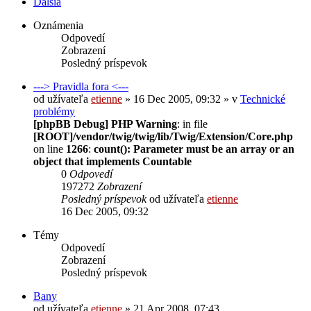
Ďalšia
Oznámenia
Odpovedí
Zobrazení
Posledný príspevok
---> Pravidla fora <---
od užívateľa
etienne
» 16 Dec 2005, 09:32 » v
Technické
problémy
[phpBB Debug] PHP Warning
: in file
[ROOT]/vendor/twig/twig/lib/Twig/Extension/Core.php
on line
1266
:
count(): Parameter must be an array or an
object that implements Countable
0
Odpovedí
197272
Zobrazení
Posledný príspevok
od užívateľa
etienne
16 Dec 2005, 09:32
Témy
Odpovedí
Zobrazení
Posledný príspevok
Bany
od užívateľa
etienne
» 21 Apr 2008, 07:43