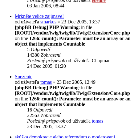
Posledný príspevok
od užívateľa
etienne
03 Jan 2006, 08:44
Mrkněte velice zajimave!
od užívateľa
smarkus
» 23 Dec 2005, 13:37
[phpBB Debug] PHP Warning
: in file
[ROOT]/vendor/twig/twig/lib/Twig/Extension/Core.php
on line
1266
:
count(): Parameter must be an array or an
object that implements Countable
5
Odpovedí
14380
Zobrazení
Posledný príspevok
od užívateľa
Chapman
24 Dec 2005, 01:20
Snezenie
od užívateľa
tomas
» 23 Dec 2005, 12:49
[phpBB Debug] PHP Warning
: in file
[ROOT]/vendor/twig/twig/lib/Twig/Extension/Core.php
on line
1266
:
count(): Parameter must be an array or an
object that implements Countable
16
Odpovedí
22563
Zobrazení
Posledný príspevok
od užívateľa
tomas
23 Dec 2005, 13:37
skúška demokracie alebo referendum o moderovaní