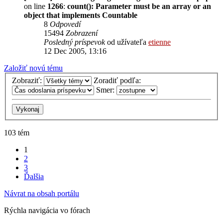
on line
1266
:
count(): Parameter must be an array or an
object that implements Countable
8
Odpovedí
15494
Zobrazení
Posledný príspevok
od užívateľa
etienne
12 Dec 2005, 13:16
Založiť novú tému
Zobraziť:
Zoradiť podľa:
Smer:
103 tém
1
2
3
Ďalšia
Návrat na obsah portálu
Rýchla navigácia vo fórach