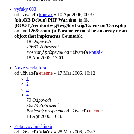
vyfuky 603
od užívateľa
koušák
» 10 Apr 2006, 00:37
[phpBB Debug] PHP Warning
: in file
[ROOT]/vendor/twig/twig/lib/Twig/Extension/Core.php
on line
1266
:
count(): Parameter must be an array or an
object that implements Countable
18
Odpovedí
27669
Zobrazení
Posledný príspevok
od užívateľa
koušák
18 Apr 2006, 13:01
Nove verzia fora
od užívateľa
etienne
» 17 Mar 2006, 10:12
1
2
3
4
79
Odpovedí
86279
Zobrazení
Posledný príspevok
od užívateľa
etienne
14 Apr 2006, 10:33
Zobrazování článků
od užívateľa
Vláček
» 28 Mar 2006, 20:47