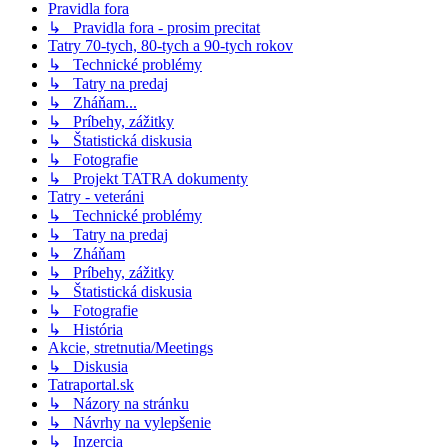
Pravidla fora
↳ Pravidla fora - prosim precitat
Tatry 70-tych, 80-tych a 90-tych rokov
↳ Technické problémy
↳ Tatry na predaj
↳ Zháňam...
↳ Príbehy, zážitky
↳ Štatistická diskusia
↳ Fotografie
↳ Projekt TATRA dokumenty
Tatry - veteráni
↳ Technické problémy
↳ Tatry na predaj
↳ Zháňam
↳ Príbehy, zážitky
↳ Štatistická diskusia
↳ Fotografie
↳ História
Akcie, stretnutia/Meetings
↳ Diskusia
Tatraportal.sk
↳ Názory na stránku
↳ Návrhy na vylepšenie
↳ Inzercia