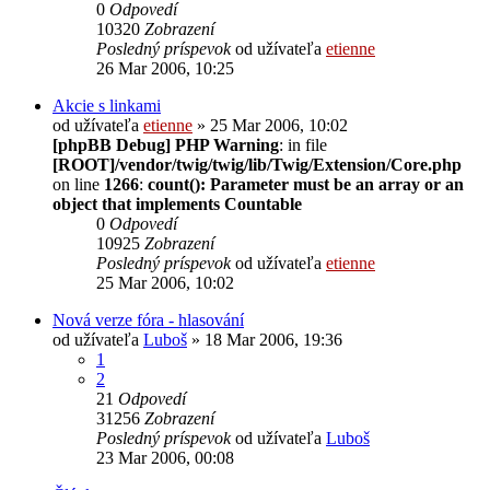
0
Odpovedí
10320
Zobrazení
Posledný príspevok
od užívateľa
etienne
26 Mar 2006, 10:25
Akcie s linkami
od užívateľa
etienne
» 25 Mar 2006, 10:02
[phpBB Debug] PHP Warning
: in file
[ROOT]/vendor/twig/twig/lib/Twig/Extension/Core.php
on line
1266
:
count(): Parameter must be an array or an
object that implements Countable
0
Odpovedí
10925
Zobrazení
Posledný príspevok
od užívateľa
etienne
25 Mar 2006, 10:02
Nová verze fóra - hlasování
od užívateľa
Luboš
» 18 Mar 2006, 19:36
1
2
21
Odpovedí
31256
Zobrazení
Posledný príspevok
od užívateľa
Luboš
23 Mar 2006, 00:08