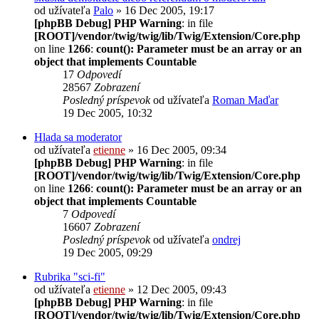
od užívateľa
Palo
» 16 Dec 2005, 19:17
[phpBB Debug] PHP Warning
: in file
[ROOT]/vendor/twig/twig/lib/Twig/Extension/Core.php
on line
1266
:
count(): Parameter must be an array or an
object that implements Countable
17
Odpovedí
28567
Zobrazení
Posledný príspevok
od užívateľa
Roman Maďar
19 Dec 2005, 10:32
Hlada sa moderator
od užívateľa
etienne
» 16 Dec 2005, 09:34
[phpBB Debug] PHP Warning
: in file
[ROOT]/vendor/twig/twig/lib/Twig/Extension/Core.php
on line
1266
:
count(): Parameter must be an array or an
object that implements Countable
7
Odpovedí
16607
Zobrazení
Posledný príspevok
od užívateľa
ondrej
19 Dec 2005, 09:29
Rubrika "sci-fi"
od užívateľa
etienne
» 12 Dec 2005, 09:43
[phpBB Debug] PHP Warning
: in file
[ROOT]/vendor/twig/twig/lib/Twig/Extension/Core.php