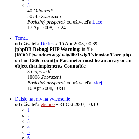
3
40
Odpovedí
50745
Zobrazení
Posledný príspevok
od užívateľa
Laco
17 Apr 2008, 17:24
Tema...
od užívateľa
Derick
» 15 Apr 2008, 00:39
[phpBB Debug] PHP Warning
: in file
[ROOT]/vendor/twig/twig/lib/Twig/Extension/Core.php
on line
1266
:
count(): Parameter must be an array or an
object that implements Countable
8
Odpovedí
18006
Zobrazení
Posledný príspevok
od užívateľa
ivkej
16 Apr 2008, 10:41
Dalsie navrhy na vylepsenie
od užívateľa
etienne
» 31 Okt 2007, 10:19
1
2
3
4
5
6