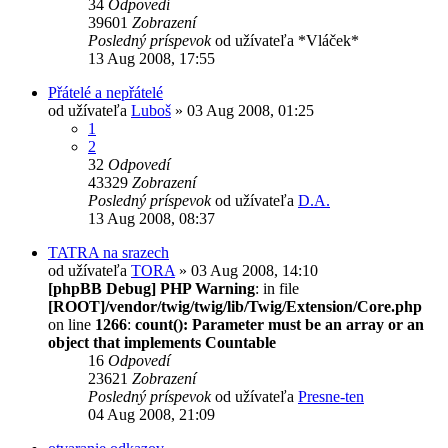
34
Odpovedí
39601
Zobrazení
Posledný príspevok
od užívateľa
*Vláček*
13 Aug 2008, 17:55
Přátelé a nepřátelé
od užívateľa
Luboš
» 03 Aug 2008, 01:25
1
2
32
Odpovedí
43329
Zobrazení
Posledný príspevok
od užívateľa
D.A.
13 Aug 2008, 08:37
TATRA na srazech
od užívateľa
TORA
» 03 Aug 2008, 14:10
[phpBB Debug] PHP Warning
: in file
[ROOT]/vendor/twig/twig/lib/Twig/Extension/Core.php
on line
1266
:
count(): Parameter must be an array or an
object that implements Countable
16
Odpovedí
23621
Zobrazení
Posledný príspevok
od užívateľa
Presne-ten
04 Aug 2008, 21:09