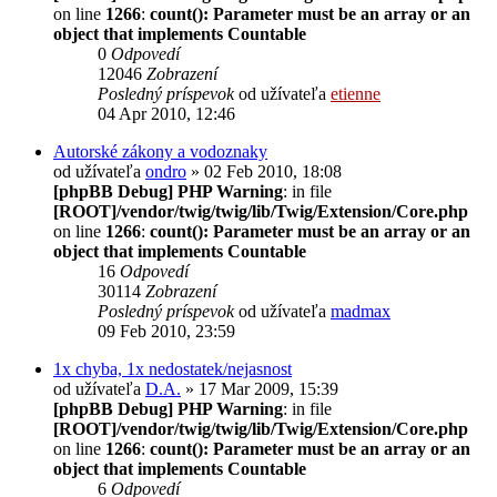
on line
1266
:
count(): Parameter must be an array or an
object that implements Countable
0
Odpovedí
12046
Zobrazení
Posledný príspevok
od užívateľa
etienne
04 Apr 2010, 12:46
Autorské zákony a vodoznaky
od užívateľa
ondro
» 02 Feb 2010, 18:08
[phpBB Debug] PHP Warning
: in file
[ROOT]/vendor/twig/twig/lib/Twig/Extension/Core.php
on line
1266
:
count(): Parameter must be an array or an
object that implements Countable
16
Odpovedí
30114
Zobrazení
Posledný príspevok
od užívateľa
madmax
09 Feb 2010, 23:59
1x chyba, 1x nedostatek/nejasnost
od užívateľa
D.A.
» 17 Mar 2009, 15:39
[phpBB Debug] PHP Warning
: in file
[ROOT]/vendor/twig/twig/lib/Twig/Extension/Core.php
on line
1266
:
count(): Parameter must be an array or an
object that implements Countable
6
Odpovedí