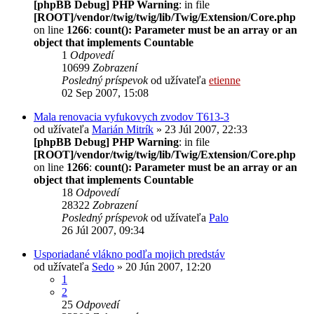
[phpBB Debug] PHP Warning
: in file
[ROOT]/vendor/twig/twig/lib/Twig/Extension/Core.php
on line
1266
:
count(): Parameter must be an array or an
object that implements Countable
1
Odpovedí
10699
Zobrazení
Posledný príspevok
od užívateľa
etienne
02 Sep 2007, 15:08
Mala renovacia vyfukovych zvodov T613-3
od užívateľa
Marián Mitrík
» 23 Júl 2007, 22:33
[phpBB Debug] PHP Warning
: in file
[ROOT]/vendor/twig/twig/lib/Twig/Extension/Core.php
on line
1266
:
count(): Parameter must be an array or an
object that implements Countable
18
Odpovedí
28322
Zobrazení
Posledný príspevok
od užívateľa
Palo
26 Júl 2007, 09:34
Usporiadané vlákno podľa mojich predstáv
od užívateľa
Sedo
» 20 Jún 2007, 12:20
1
2
25
Odpovedí