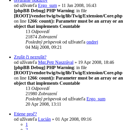
otvaranie odkazov
od užívateľa
Ergo_sum
» 11 Jan 2008, 16:43
[phpBB Debug] PHP Warning
: in file
[ROOT]/vendor/twig/twig/lib/Twig/Extension/Core.php
on line
1266
:
count(): Parameter must be an array or an
object that implements Countable
13
Odpovedí
21874
Zobrazení
Posledný príspevok
od užívateľa
ondrej
04 Máj 2008, 09:21
Zrušit či nezrušit?
od užívateľa
Mgr.Petr Naszrával
» 19 Apr 2008, 18:46
[phpBB Debug] PHP Warning
: in file
[ROOT]/vendor/twig/twig/lib/Twig/Extension/Core.php
on line
1266
:
count(): Parameter must be an array or an
object that implements Countable
13
Odpovedí
21980
Zobrazení
Posledný príspevok
od užívateľa
Ergo_sum
20 Apr 2008, 13:11
Etiene proč?
od užívateľa
Lucián
» 01 Apr 2008, 09:16
1
2