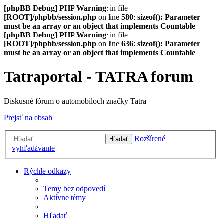
[phpBB Debug] PHP Warning
: in file
[ROOT]/phpbb/session.php
on line
580
:
sizeof(): Parameter
must be an array or an object that implements Countable
[phpBB Debug] PHP Warning
: in file
[ROOT]/phpbb/session.php
on line
636
:
sizeof(): Parameter
must be an array or an object that implements Countable
Tatraportal - TATRA forum
Diskusné fórum o automobiloch značky Tatra
Prejsť na obsah
Rozšírené
Hľadať
vyhľadávanie
Rýchle odkazy
Temy bez odpovedí
Aktívne témy
Hľadať