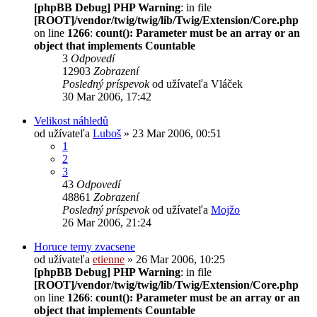
[phpBB Debug] PHP Warning
: in file
[ROOT]/vendor/twig/twig/lib/Twig/Extension/Core.php
on line
1266
:
count(): Parameter must be an array or an
object that implements Countable
3
Odpovedí
12903
Zobrazení
Posledný príspevok
od užívateľa
Vláček
30 Mar 2006, 17:42
Velikost náhledů
od užívateľa
Luboš
» 23 Mar 2006, 00:51
1
2
3
43
Odpovedí
48861
Zobrazení
Posledný príspevok
od užívateľa
Mojžo
26 Mar 2006, 21:24
Horuce temy zvacsene
od užívateľa
etienne
» 26 Mar 2006, 10:25
[phpBB Debug] PHP Warning
: in file
[ROOT]/vendor/twig/twig/lib/Twig/Extension/Core.php
on line
1266
:
count(): Parameter must be an array or an
object that implements Countable