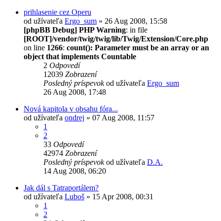
prihlasenie cez Operu
od užívateľa
Ergo_sum
» 26 Aug 2008, 15:58
[phpBB Debug] PHP Warning
: in file
[ROOT]/vendor/twig/twig/lib/Twig/Extension/Core.php
on line
1266
:
count(): Parameter must be an array or an
object that implements Countable
2
Odpovedí
12039
Zobrazení
Posledný príspevok
od užívateľa
Ergo_sum
26 Aug 2008, 17:48
Nová kapitola v obsahu fóra...
od užívateľa
ondrej
» 07 Aug 2008, 11:57
1
2
33
Odpovedí
42974
Zobrazení
Posledný príspevok
od užívateľa
D.A.
14 Aug 2008, 06:20
Jak dál s Tatraportálem?
od užívateľa
Luboš
» 15 Apr 2008, 00:31
1
2