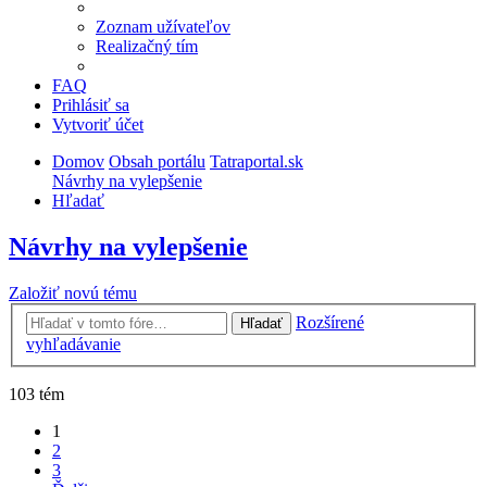
Zoznam užívateľov
Realizačný tím
FAQ
Prihlásiť sa
Vytvoriť účet
Domov
Obsah portálu
Tatraportal.sk
Návrhy na vylepšenie
Hľadať
Návrhy na vylepšenie
Založiť novú tému
Rozšírené
Hľadať
vyhľadávanie
103 tém
1
2
3