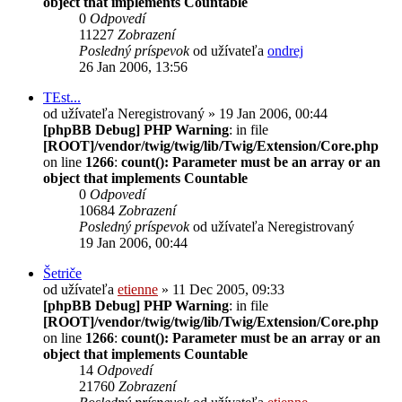
object that implements Countable
0
Odpovedí
11227
Zobrazení
Posledný príspevok
od užívateľa
ondrej
26 Jan 2006, 13:56
TEst...
od užívateľa
Neregistrovaný
» 19 Jan 2006, 00:44
[phpBB Debug] PHP Warning
: in file
[ROOT]/vendor/twig/twig/lib/Twig/Extension/Core.php
on line
1266
:
count(): Parameter must be an array or an
object that implements Countable
0
Odpovedí
10684
Zobrazení
Posledný príspevok
od užívateľa
Neregistrovaný
19 Jan 2006, 00:44
Šetriče
od užívateľa
etienne
» 11 Dec 2005, 09:33
[phpBB Debug] PHP Warning
: in file
[ROOT]/vendor/twig/twig/lib/Twig/Extension/Core.php
on line
1266
:
count(): Parameter must be an array or an
object that implements Countable
14
Odpovedí
21760
Zobrazení