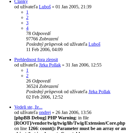
Články
od užívateľa
Luboš
» 01 Jan 2005, 21:39
1
2
3
4
78
Odpovedí
97766
Zobrazení
Posledný príspevok
od užívateľa
Luboš
11 Feb 2006, 04:09
Prehlednost fora zlepsit
od užívateľa
Jirka Pollak
» 31 Jan 2006, 12:55
1
2
26
Odpovedí
36524
Zobrazení
Posledný príspevok
od užívateľa
Jirka Pollak
02 Feb 2006, 12:52
Vedeli ste, že...
od užívateľa
ondrej
» 26 Jan 2006, 13:56
[phpBB Debug] PHP Warning
: in file
[ROOT]/vendor/twig/twig/lib/Twig/Extension/Core.php
on line
1266
:
count(): Parameter must be an array or an