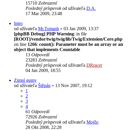
15710
Zobrazení
Posledný príspevok
od užívateľa
D.A.
17 Mar 2009, 23:48
Intro
od užívateľa
Mr.Tomash
» 03 Jan 2009, 13:37
[phpBB Debug] PHP Warning
: in file
[ROOT]/vendor/twig/twig/lib/Twig/Extension/Core.php
on line
1266
:
count(): Parameter must be an array or an
object that implements Countable
13
Odpovedí
23283
Zobrazení
Posledný príspevok
od užívateľa
DRracer
04 Jan 2009, 18:55
Zimní gumy
od užívateľa
Štěpán
» 13 Nov 2007, 19:12
1
2
3
4
61
Odpovedí
72926
Zobrazení
Posledný príspevok
od užívateľa
Mojžo
28 Okt 2008, 22:28