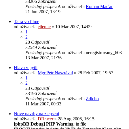
33206
Zobrazení
Posledný príspevok
od užívateľa
Roman Maďar
21 Jún 2007, 13:19
Tatra vo filme
od užívateľa
etienne
» 10 Mar 2007, 14:09
1
2
20
Odpovedí
32549
Zobrazení
Posledný príspevok
od užívateľa
neregistrovany_603
13 Mar 2007, 21:36
Hlava v pytli
od užívateľa
Mgr.Petr Naszrával
» 28 Feb 2007, 19:57
1
2
23
Odpovedí
33196
Zobrazení
Posledný príspevok
od užívateľa
Zdicho
11 Mar 2007, 00:33
Nove navrhy na zlepseni
od užívateľa
DRracer
» 28 Aug 2006, 16:15
[phpBB Debug] PHP Warning
: in file