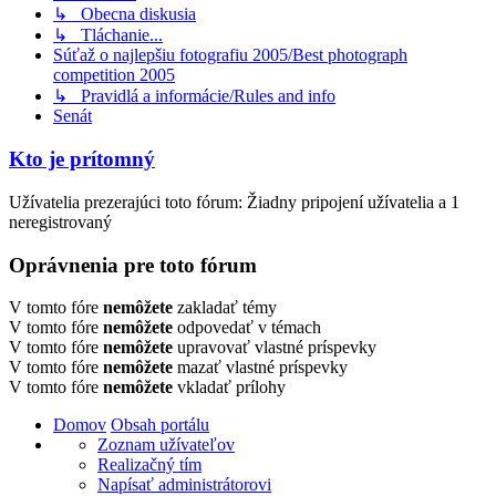
↳ Obecna diskusia
↳ Tláchanie...
Súťaž o najlepšiu fotografiu 2005/Best photograph
competition 2005
↳ Pravidlá a informácie/Rules and info
Senát
Kto je prítomný
Užívatelia prezerajúci toto fórum: Žiadny pripojení užívatelia a 1
neregistrovaný
Oprávnenia pre toto fórum
V tomto fóre
nemôžete
zakladať témy
V tomto fóre
nemôžete
odpovedať v témach
V tomto fóre
nemôžete
upravovať vlastné príspevky
V tomto fóre
nemôžete
mazať vlastné príspevky
V tomto fóre
nemôžete
vkladať prílohy
Domov
Obsah portálu
Zoznam užívateľov
Realizačný tím
Napísať administrátorovi