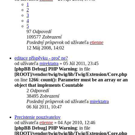
1
2
3
4
5
97
Odpovedí
109577
Zobrazení
Posledný príspevok
od užívateľa
etienne
12 Máj 2008, 14:02
editace příspěvku - proč ne?
od užívateľa
mirektatra
» 05 Júl 2011, 23:45
[phpBB Debug] PHP Warning
: in file
[ROOT]/vendor/twig/twig/lib/Twig/Extension/Core.php
on line
1266
:
count(): Parameter must be an array or an
object that implements Countable
2
Odpovedí
38495
Zobrazení
Posledný príspevok
od užívateľa
mirektatra
06 Júl 2011, 10:47
Precistenie pouzivatelov
od užívateľa
etienne
» 04 Apr 2010, 12:46
[phpBB Debug] PHP Warning
: in file
[ROOT]/vendor/twig/twig/lib/Twig/Extension/Core.php