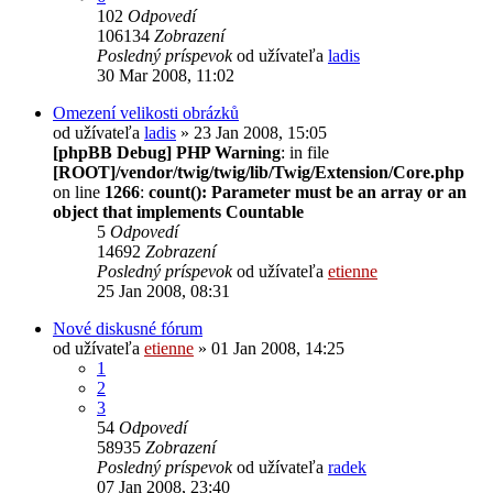
102
Odpovedí
106134
Zobrazení
Posledný príspevok
od užívateľa
ladis
30 Mar 2008, 11:02
Omezení velikosti obrázků
od užívateľa
ladis
» 23 Jan 2008, 15:05
[phpBB Debug] PHP Warning
: in file
[ROOT]/vendor/twig/twig/lib/Twig/Extension/Core.php
on line
1266
:
count(): Parameter must be an array or an
object that implements Countable
5
Odpovedí
14692
Zobrazení
Posledný príspevok
od užívateľa
etienne
25 Jan 2008, 08:31
Nové diskusné fórum
od užívateľa
etienne
» 01 Jan 2008, 14:25
1
2
3
54
Odpovedí
58935
Zobrazení
Posledný príspevok
od užívateľa
radek
07 Jan 2008, 23:40