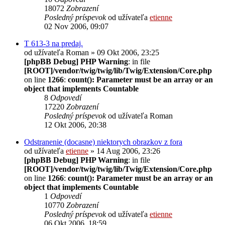
18072
Zobrazení
Posledný príspevok
od užívateľa
etienne
02 Nov 2006, 09:07
T 613-3 na predaj.
od užívateľa
Roman
» 09 Okt 2006, 23:25
[phpBB Debug] PHP Warning
: in file
[ROOT]/vendor/twig/twig/lib/Twig/Extension/Core.php
on line
1266
:
count(): Parameter must be an array or an
object that implements Countable
8
Odpovedí
17220
Zobrazení
Posledný príspevok
od užívateľa
Roman
12 Okt 2006, 20:38
Odstranenie (docasne) niektorych obrazkov z fora
od užívateľa
etienne
» 14 Aug 2006, 23:26
[phpBB Debug] PHP Warning
: in file
[ROOT]/vendor/twig/twig/lib/Twig/Extension/Core.php
on line
1266
:
count(): Parameter must be an array or an
object that implements Countable
1
Odpovedí
10770
Zobrazení
Posledný príspevok
od užívateľa
etienne
06 Okt 2006, 18:59