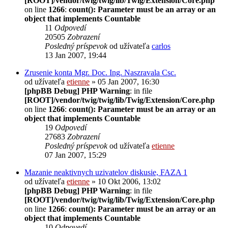
[ROOT]/vendor/twig/twig/lib/Twig/Extension/Core.php
on line
1266
:
count(): Parameter must be an array or an
object that implements Countable
11
Odpovedí
20505
Zobrazení
Posledný príspevok
od užívateľa
carlos
13 Jan 2007, 19:44
Zrusenie konta Mgr. Doc. Ing. Naszravala Csc.
od užívateľa
etienne
» 05 Jan 2007, 16:30
[phpBB Debug] PHP Warning
: in file
[ROOT]/vendor/twig/twig/lib/Twig/Extension/Core.php
on line
1266
:
count(): Parameter must be an array or an
object that implements Countable
19
Odpovedí
27683
Zobrazení
Posledný príspevok
od užívateľa
etienne
07 Jan 2007, 15:29
Mazanie neaktivnych uzivatelov diskusie, FAZA 1
od užívateľa
etienne
» 10 Okt 2006, 13:02
[phpBB Debug] PHP Warning
: in file
[ROOT]/vendor/twig/twig/lib/Twig/Extension/Core.php
on line
1266
:
count(): Parameter must be an array or an
object that implements Countable
10
Odpovedí