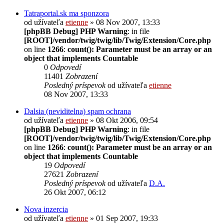
Tatraportal.sk ma sponzora
od užívateľa
etienne
» 08 Nov 2007, 13:33
[phpBB Debug] PHP Warning
: in file
[ROOT]/vendor/twig/twig/lib/Twig/Extension/Core.php
on line
1266
:
count(): Parameter must be an array or an
object that implements Countable
0
Odpovedí
11401
Zobrazení
Posledný príspevok
od užívateľa
etienne
08 Nov 2007, 13:33
Dalsia (neviditelna) spam ochrana
od užívateľa
etienne
» 08 Okt 2006, 09:54
[phpBB Debug] PHP Warning
: in file
[ROOT]/vendor/twig/twig/lib/Twig/Extension/Core.php
on line
1266
:
count(): Parameter must be an array or an
object that implements Countable
19
Odpovedí
27621
Zobrazení
Posledný príspevok
od užívateľa
D.A.
26 Okt 2007, 06:12
Nova inzercia
od užívateľa
etienne
» 01 Sep 2007, 19:33