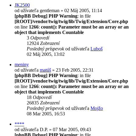
JK2500
od užívateľa
gentleman
» 02 Máj 2005, 11:14
[phpBB Debug] PHP Warning
: in file
[ROOT]/vendor/twig/twig/lib/Twig/Extension/Core.php
on line
1266
:
count(): Parameter must be an array or an
object that implements Countable
3
Odpovedí
12924
Zobrazení
Posledný príspevok
od užívateľa
Luboš
02 Máj 2005, 13:02
meniny
od užívateľa
matúš
» 23 Feb 2005, 22:31
[phpBB Debug] PHP Warning
: in file
[ROOT]/vendor/twig/twig/lib/Twig/Extension/Core.php
on line
1266
:
count(): Parameter must be an array or an
object that implements Countable
18
Odpovedí
26835
Zobrazení
Posledný príspevok
od užívateľa
Mojžo
08 Mar 2005, 16:53
****
od užívateľa
D.P.
» 07 Mar 2005, 09:43
[phpBB Debug] PHP Warning
: in file