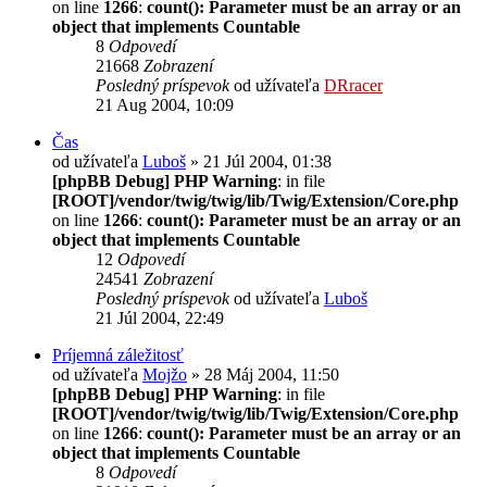
on line
1266
:
count(): Parameter must be an array or an
object that implements Countable
8
Odpovedí
21668
Zobrazení
Posledný príspevok
od užívateľa
DRracer
21 Aug 2004, 10:09
Čas
od užívateľa
Luboš
» 21 Júl 2004, 01:38
[phpBB Debug] PHP Warning
: in file
[ROOT]/vendor/twig/twig/lib/Twig/Extension/Core.php
on line
1266
:
count(): Parameter must be an array or an
object that implements Countable
12
Odpovedí
24541
Zobrazení
Posledný príspevok
od užívateľa
Luboš
21 Júl 2004, 22:49
Príjemná záležitosť
od užívateľa
Mojžo
» 28 Máj 2004, 11:50
[phpBB Debug] PHP Warning
: in file
[ROOT]/vendor/twig/twig/lib/Twig/Extension/Core.php
on line
1266
:
count(): Parameter must be an array or an
object that implements Countable
8
Odpovedí