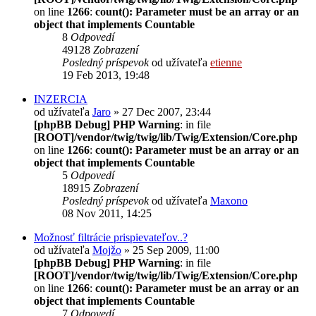
on line
1266
:
count(): Parameter must be an array or an
object that implements Countable
8
Odpovedí
49128
Zobrazení
Posledný príspevok
od užívateľa
etienne
19 Feb 2013, 19:48
INZERCIA
od užívateľa
Jaro
» 27 Dec 2007, 23:44
[phpBB Debug] PHP Warning
: in file
[ROOT]/vendor/twig/twig/lib/Twig/Extension/Core.php
on line
1266
:
count(): Parameter must be an array or an
object that implements Countable
5
Odpovedí
18915
Zobrazení
Posledný príspevok
od užívateľa
Maxono
08 Nov 2011, 14:25
Možnosť filtrácie prispievateľov..?
od užívateľa
Mojžo
» 25 Sep 2009, 11:00
[phpBB Debug] PHP Warning
: in file
[ROOT]/vendor/twig/twig/lib/Twig/Extension/Core.php
on line
1266
:
count(): Parameter must be an array or an
object that implements Countable
7
Odpovedí