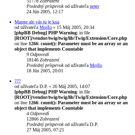
51778
Zobrazení
Posledný príspevok
od užívateľa
peter
24 Jún 2005, 12:17
Mange ale vás tu je kua
od užívateľa
Mojžo
» 15 Máj 2005, 20:34
[phpBB Debug] PHP Warning
: in file
[ROOT]/vendor/twig/twig/lib/Twig/Extension/Core.php
on line
1266
:
count(): Parameter must be an array or an
object that implements Countable
9
Odpovedí
18146
Zobrazení
Posledný príspevok
od užívateľa
Mojžo
18 Jún 2005, 20:01
???
od užívateľa
D.P.
» 26 Máj 2005, 14:07
[phpBB Debug] PHP Warning
: in file
[ROOT]/vendor/twig/twig/lib/Twig/Extension/Core.php
on line
1266
:
count(): Parameter must be an array or an
object that implements Countable
4
Odpovedí
12866
Zobrazení
Posledný príspevok
od užívateľa
D.P.
27 Máj 2005, 07:21