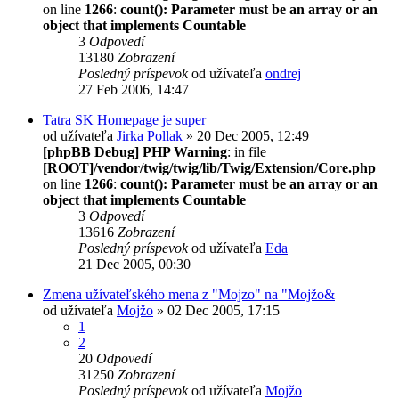
on line
1266
:
count(): Parameter must be an array or an
object that implements Countable
3
Odpovedí
13180
Zobrazení
Posledný príspevok
od užívateľa
ondrej
27 Feb 2006, 14:47
Tatra SK Homepage je super
od užívateľa
Jirka Pollak
» 20 Dec 2005, 12:49
[phpBB Debug] PHP Warning
: in file
[ROOT]/vendor/twig/twig/lib/Twig/Extension/Core.php
on line
1266
:
count(): Parameter must be an array or an
object that implements Countable
3
Odpovedí
13616
Zobrazení
Posledný príspevok
od užívateľa
Eda
21 Dec 2005, 00:30
Zmena užívateľského mena z "Mojzo" na "Mojžo&
od užívateľa
Mojžo
» 02 Dec 2005, 17:15
1
2
20
Odpovedí
31250
Zobrazení
Posledný príspevok
od užívateľa
Mojžo