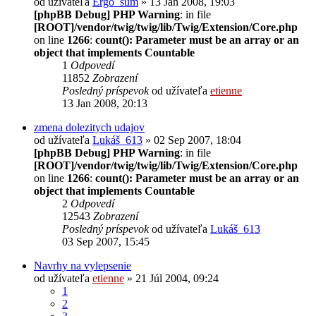
od užívateľa
Ergo_sum
» 13 Jan 2008, 19:03
[phpBB Debug] PHP Warning
: in file
[ROOT]/vendor/twig/twig/lib/Twig/Extension/Core.php
on line
1266
:
count(): Parameter must be an array or an
object that implements Countable
1
Odpovedí
11852
Zobrazení
Posledný príspevok
od užívateľa
etienne
13 Jan 2008, 20:13
zmena dolezitych udajov
od užívateľa
Lukáš_613
» 02 Sep 2007, 18:04
[phpBB Debug] PHP Warning
: in file
[ROOT]/vendor/twig/twig/lib/Twig/Extension/Core.php
on line
1266
:
count(): Parameter must be an array or an
object that implements Countable
2
Odpovedí
12543
Zobrazení
Posledný príspevok
od užívateľa
Lukáš_613
03 Sep 2007, 15:45
Navrhy na vylepsenie
od užívateľa
etienne
» 21 Júl 2004, 09:24
1
2