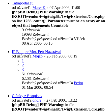
Tatraportal.eu
od užívateľa
MarekK
» 07 Apr 2006, 11:00
[phpBB Debug] PHP Warning
: in file
[ROOT]/vendor/twig/twig/lib/Twig/Extension/Core.php
on line
1266
:
count(): Parameter must be an array or an
object that implements Countable
9
Odpovedí
19093
Zobrazení
Posledný príspevok
od užívateľa
Vláček
08 Apr 2006, 00:15
IP Ban pre Mgr. Petr Nazsrával
od užívateľa
Mojžo
» 26 Feb 2006, 00:19
1
2
3
51
Odpovedí
62281
Zobrazení
Posledný príspevok
od užívateľa
Pedro
01 Mar 2006, 08:54
Články z časopisov
od užívateľa
ondrej
» 27 Feb 2006, 13:22
[phpBB Debug] PHP Warning
: in file
[ROOT]/vendor/twig/twig/lib/Twig/Extension/Core.php