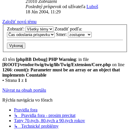
21010
Zobrazení
Posledný príspevok
od užívateľa
Luboš
18 Jún 2004, 11:29
Založiť novú tému
Zobraziť:
Zoradiť podľa:
Smer:
43 tém
[phpBB Debug] PHP Warning
: in file
[ROOT]/vendor/twig/twig/lib/Twig/Extension/Core.php
on line
1266
:
count(): Parameter must be an array or an object that
implements Countable
• Strana
1
z
1
Návrat na obsah portálu
Rýchla navigácia vo fórach
Pravidla fora
↳ Pravidla fora - prosim precitat
Tatry 70-tych, 80-tych a 90-tych rokov
↳ Technické problémy