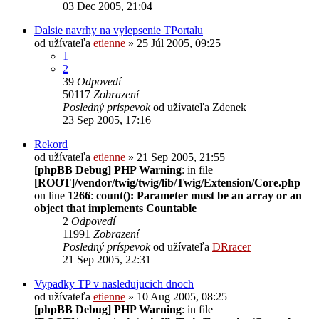
03 Dec 2005, 21:04
Dalsie navrhy na vylepsenie TPortalu
od užívateľa
etienne
» 25 Júl 2005, 09:25
1
2
39
Odpovedí
50117
Zobrazení
Posledný príspevok
od užívateľa
Zdenek
23 Sep 2005, 17:16
Rekord
od užívateľa
etienne
» 21 Sep 2005, 21:55
[phpBB Debug] PHP Warning
: in file
[ROOT]/vendor/twig/twig/lib/Twig/Extension/Core.php
on line
1266
:
count(): Parameter must be an array or an
object that implements Countable
2
Odpovedí
11991
Zobrazení
Posledný príspevok
od užívateľa
DRracer
21 Sep 2005, 22:31
Vypadky TP v nasledujucich dnoch
od užívateľa
etienne
» 10 Aug 2005, 08:25
[phpBB Debug] PHP Warning
: in file