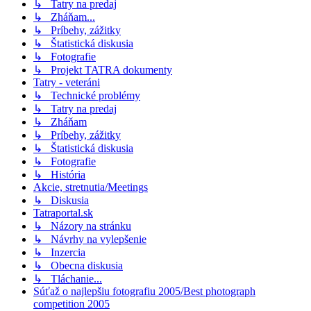
↳ Tatry na predaj
↳ Zháňam...
↳ Príbehy, zážitky
↳ Štatistická diskusia
↳ Fotografie
↳ Projekt TATRA dokumenty
Tatry - veteráni
↳ Technické problémy
↳ Tatry na predaj
↳ Zháňam
↳ Príbehy, zážitky
↳ Štatistická diskusia
↳ Fotografie
↳ História
Akcie, stretnutia/Meetings
↳ Diskusia
Tatraportal.sk
↳ Názory na stránku
↳ Návrhy na vylepšenie
↳ Inzercia
↳ Obecna diskusia
↳ Tláchanie...
Súťaž o najlepšiu fotografiu 2005/Best photograph
competition 2005