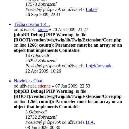
17578
Zobrazení
Posledný príspevok
od užívateľa
Luboš
26 Sep 2009, 22:11
Těžba obsahu TP....
od užívateľa
radek
» 20 Apr 2009, 21:27
[phpBB Debug] PHP Warning
: in file
[ROOT]/vendor/twig/twig/lib/Twig/Extension/Core.php
on line
1266
:
count(): Parameter must be an array or an
object that implements Countable
14
Odpovedí
25292
Zobrazení
Posledný príspevok
od užívateľa
Lojzkův vnuk
22 Apr 2009, 10:26
Novinka - Chat
od užívateľa
etienne
» 07 Jan 2009, 22:53
[phpBB Debug] PHP Warning
: in file
[ROOT]/vendor/twig/twig/lib/Twig/Extension/Core.php
on line
1266
:
count(): Parameter must be an array or an
object that implements Countable
3
Odpovedí
12732
Zobrazení
Posledný príspevok
od užívateľa
D.A.
08 Jan 2009, 00:30