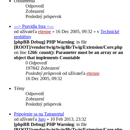
Oznámenia
Odpovedí
Zobrazení
Posledný príspevok
---> Pravidla fora <---
od užívateľa
etienne
» 16 Dec 2005, 09:32 » v
Technické
problémy
[phpBB Debug] PHP Warning
: in file
[ROOT]/vendor/twig/twig/lib/Twig/Extension/Core.php
on line
1266
:
count(): Parameter must be an array or an
object that implements Countable
0
Odpovedí
197842
Zobrazení
Posledný príspevok
od užívateľa
etienne
16 Dec 2005, 09:32
Témy
Odpovedí
Zobrazení
Posledný príspevok
Pripojenie sa na Tatraportal
od užívateľa
Jaro
» 10 Feb 2013, 23:32
[phpBB Debug] PHP Warning
: in file
[ROOT]/vendor/twig/twig/lib/Twig/Extension/Core.php