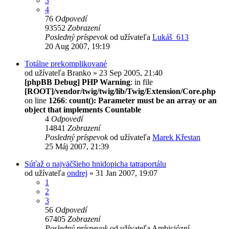
3
4
76
Odpovedí
93552
Zobrazení
Posledný príspevok
od užívateľa
Lukáš_613
20 Aug 2007, 19:19
Totálne prekomplikované
od užívateľa
Branko
» 23 Sep 2005, 21:40
[phpBB Debug] PHP Warning
: in file
[ROOT]/vendor/twig/twig/lib/Twig/Extension/Core.php
on line
1266
:
count(): Parameter must be an array or an
object that implements Countable
4
Odpovedí
14841
Zobrazení
Posledný príspevok
od užívateľa
Marek Křestan
25 Máj 2007, 21:39
Súťaž o najväčšieho hnidopicha tatraportálu
od užívateľa
ondrej
» 31 Jan 2007, 19:07
1
2
3
56
Odpovedí
67405
Zobrazení
Posledný príspevok
od užívateľa
Ambiciózní