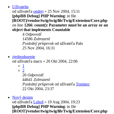
Užívatelia
od užívateľa
ondrej
» 25 Nov 2004, 15:11
[phpBB Debug] PHP Warning
: in file
[ROOT]/vendor/twig/twig/lib/Twig/Extension/Core.php
on line
1266
:
count(): Parameter must be an array or an
object that implements Countable
4
Odpovedí
14586
Zobrazení
Posledný príspevok
od užívateľa
Palo
25 Nov 2004, 16:31
zjednodusenie
od užívateľa
maco
» 20 Okt 2004, 22:06
1
2
26
Odpovedí
44641
Zobrazení
Posledný príspevok
od užívateľa
Tominec
22 Okt 2004, 23:37
Nový design
od užívateľa
Luboš
» 19 Aug 2004, 19:23
[phpBB Debug] PHP Warning
: in file
[ROOT]/vendor/twig/twig/lib/Twig/Extension/Core.php