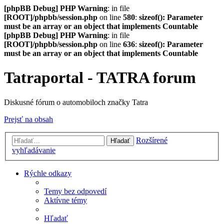
[phpBB Debug] PHP Warning
: in file
[ROOT]/phpbb/session.php
on line
580
:
sizeof(): Parameter
must be an array or an object that implements Countable
[phpBB Debug] PHP Warning
: in file
[ROOT]/phpbb/session.php
on line
636
:
sizeof(): Parameter
must be an array or an object that implements Countable
Tatraportal - TATRA forum
Diskusné fórum o automobiloch značky Tatra
Prejsť na obsah
Rozšírené
Hľadať
vyhľadávanie
Rýchle odkazy
Temy bez odpovedí
Aktívne témy
Hľadať