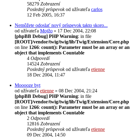
58279
Zobrazení
Posledný príspevok
od užívateľa
carlos
12 Feb 2005, 16:37
Nemôžete odoslať nový príspevok takto skoro...
od užívateľa
Mojžo
» 17 Dec 2004, 22:08
[phpBB Debug] PHP Warning
: in file
[ROOT]/vendor/twig/twig/lib/Twig/Extension/Core.php
on line
1266
:
count(): Parameter must be an array or an
object that implements Countable
4
Odpovedí
14524
Zobrazení
Posledný príspevok
od užívateľa
etienne
18 Dec 2004, 11:47
Mooooze byt
od užívateľa
etienne
» 08 Dec 2004, 21:24
[phpBB Debug] PHP Warning
: in file
[ROOT]/vendor/twig/twig/lib/Twig/Extension/Core.php
on line
1266
:
count(): Parameter must be an array or an
object that implements Countable
2
Odpovedí
12816
Zobrazení
Posledný príspevok
od užívateľa
etienne
09 Dec 2004, 14:50