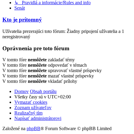
↳ Pravidlá a informácie/Rules and info
Senát
Kto je prítomný
Užívatelia prezerajúci toto fórum: Žiadny pripojení užívatelia a 1
neregistrovaný
Oprávnenia pre toto fórum
V tomto fóre
nemôžete
zakladať témy
V tomto fóre
nemôžete
odpovedať v témach
V tomto fóre
nemôžete
upravovať vlastné príspevky
V tomto fóre
nemôžete
mazať vlastné príspevky
V tomto fóre
nemôžete
vkladať prílohy
Domov
Obsah portálu
Všetky časy sú v
UTC+02:00
Vymazať cookies
Zoznam užívateľov
Realizačný tím
Napísať administrátorovi
Založené na
phpBB
® Forum Software © phpBB Limited