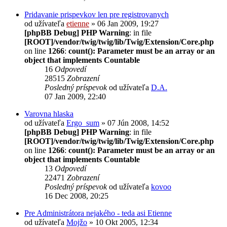
Pridavanie prispevkov len pre registrovanych
od užívateľa
etienne
» 06 Jan 2009, 19:27
[phpBB Debug] PHP Warning
: in file
[ROOT]/vendor/twig/twig/lib/Twig/Extension/Core.php
on line
1266
:
count(): Parameter must be an array or an
object that implements Countable
16
Odpovedí
28515
Zobrazení
Posledný príspevok
od užívateľa
D.A.
07 Jan 2009, 22:40
Varovna hlaska
od užívateľa
Ergo_sum
» 07 Jún 2008, 14:52
[phpBB Debug] PHP Warning
: in file
[ROOT]/vendor/twig/twig/lib/Twig/Extension/Core.php
on line
1266
:
count(): Parameter must be an array or an
object that implements Countable
13
Odpovedí
22471
Zobrazení
Posledný príspevok
od užívateľa
kovoo
16 Dec 2008, 20:25
Pre Administrátora nejakého - teda asi Etienne
od užívateľa
Mojžo
» 10 Okt 2005, 12:34