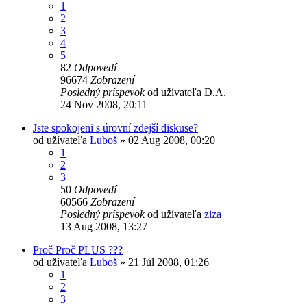
1
2
3
4
5
82
Odpovedí
96674
Zobrazení
Posledný príspevok
od užívateľa
D.A._
24 Nov 2008, 20:11
Jste spokojeni s úrovní zdejší diskuse?
od užívateľa
Luboš
» 02 Aug 2008, 00:20
1
2
3
50
Odpovedí
60566
Zobrazení
Posledný príspevok
od užívateľa
ziza
13 Aug 2008, 13:27
Proč Proč PLUS ???
od užívateľa
Luboš
» 21 Júl 2008, 01:26
1
2
3