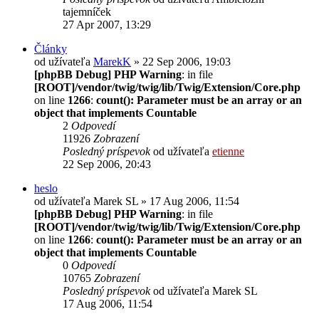
tajemníček
27 Apr 2007, 13:29
Články
od užívateľa
MarekK
» 22 Sep 2006, 19:03
[phpBB Debug] PHP Warning
: in file
[ROOT]/vendor/twig/twig/lib/Twig/Extension/Core.php
on line
1266
:
count(): Parameter must be an array or an
object that implements Countable
2
Odpovedí
11926
Zobrazení
Posledný príspevok
od užívateľa
etienne
22 Sep 2006, 20:43
heslo
od užívateľa
Marek SL
» 17 Aug 2006, 11:54
[phpBB Debug] PHP Warning
: in file
[ROOT]/vendor/twig/twig/lib/Twig/Extension/Core.php
on line
1266
:
count(): Parameter must be an array or an
object that implements Countable
0
Odpovedí
10765
Zobrazení
Posledný príspevok
od užívateľa
Marek SL
17 Aug 2006, 11:54