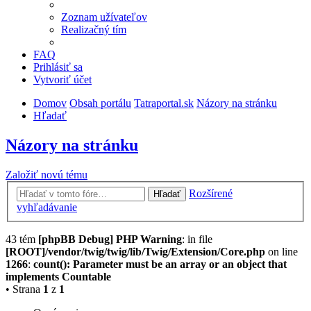
Zoznam užívateľov
Realizačný tím
FAQ
Prihlásiť sa
Vytvoriť účet
Domov
Obsah portálu
Tatraportal.sk
Názory na stránku
Hľadať
Názory na stránku
Založiť novú tému
Rozšírené
Hľadať
vyhľadávanie
43 tém
[phpBB Debug] PHP Warning
: in file
[ROOT]/vendor/twig/twig/lib/Twig/Extension/Core.php
on line
1266
:
count(): Parameter must be an array or an object that
implements Countable
• Strana
1
z
1