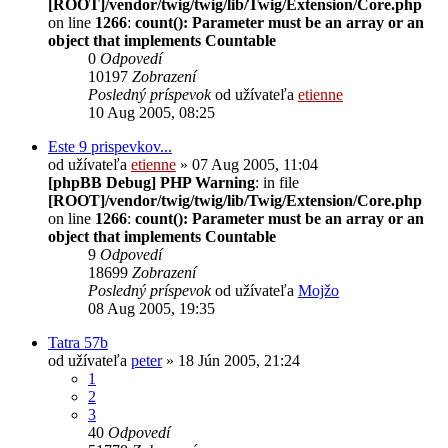
[ROOT]/vendor/twig/twig/lib/Twig/Extension/Core.php
on line
1266
:
count(): Parameter must be an array or an
object that implements Countable
0
Odpovedí
10197
Zobrazení
Posledný príspevok
od užívateľa
etienne
10 Aug 2005, 08:25
Este 9 prispevkov...
od užívateľa
etienne
» 07 Aug 2005, 11:04
[phpBB Debug] PHP Warning
: in file
[ROOT]/vendor/twig/twig/lib/Twig/Extension/Core.php
on line
1266
:
count(): Parameter must be an array or an
object that implements Countable
9
Odpovedí
18699
Zobrazení
Posledný príspevok
od užívateľa
Mojžo
08 Aug 2005, 19:35
Tatra 57b
od užívateľa
peter
» 18 Jún 2005, 21:24
1
2
3
40
Odpovedí