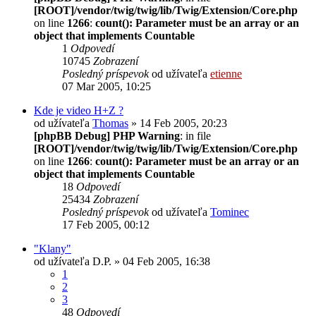
[ROOT]/vendor/twig/twig/lib/Twig/Extension/Core.php
on line
1266
:
count(): Parameter must be an array or an
object that implements Countable
1
Odpovedí
10745
Zobrazení
Posledný príspevok
od užívateľa
etienne
07 Mar 2005, 10:25
Kde je video H+Z ?
od užívateľa
Thomas
» 14 Feb 2005, 20:23
[phpBB Debug] PHP Warning
: in file
[ROOT]/vendor/twig/twig/lib/Twig/Extension/Core.php
on line
1266
:
count(): Parameter must be an array or an
object that implements Countable
18
Odpovedí
25434
Zobrazení
Posledný príspevok
od užívateľa
Tominec
17 Feb 2005, 00:12
"Klany"
od užívateľa
D.P.
» 04 Feb 2005, 16:38
1
2
3
48
Odpovedí