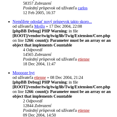
58357
Zobrazení
Posledný príspevok
od užívateľa
carlos
12 Feb 2005, 16:37
Nemôžete odoslať nový príspevok takto skoro...
od užívateľa
Mojžo
» 17 Dec 2004, 22:08
[phpBB Debug] PHP Warning
: in file
[ROOT]/vendor/twig/twig/lib/Twig/Extension/Core.php
on line
1266
:
count(): Parameter must be an array or an
object that implements Countable
4
Odpovedí
14565
Zobrazení
Posledný príspevok
od užívateľa
etienne
18 Dec 2004, 11:47
Mooooze byt
od užívateľa
etienne
» 08 Dec 2004, 21:24
[phpBB Debug] PHP Warning
: in file
[ROOT]/vendor/twig/twig/lib/Twig/Extension/Core.php
on line
1266
:
count(): Parameter must be an array or an
object that implements Countable
2
Odpovedí
12844
Zobrazení
Posledný príspevok
od užívateľa
etienne
09 Dec 2004, 14:50