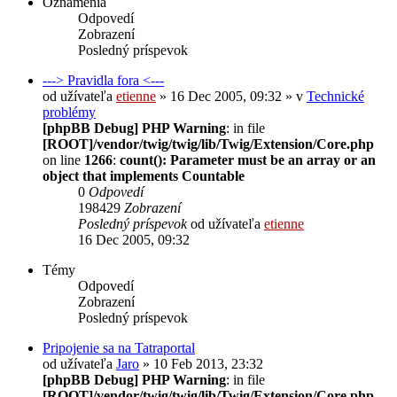
Oznámenia
Odpovedí
Zobrazení
Posledný príspevok
---> Pravidla fora <---
od užívateľa
etienne
» 16 Dec 2005, 09:32 » v
Technické
problémy
[phpBB Debug] PHP Warning
: in file
[ROOT]/vendor/twig/twig/lib/Twig/Extension/Core.php
on line
1266
:
count(): Parameter must be an array or an
object that implements Countable
0
Odpovedí
198429
Zobrazení
Posledný príspevok
od užívateľa
etienne
16 Dec 2005, 09:32
Témy
Odpovedí
Zobrazení
Posledný príspevok
Pripojenie sa na Tatraportal
od užívateľa
Jaro
» 10 Feb 2013, 23:32
[phpBB Debug] PHP Warning
: in file
[ROOT]/vendor/twig/twig/lib/Twig/Extension/Core.php