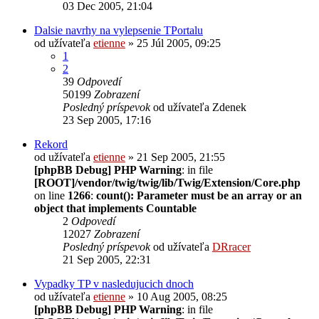
03 Dec 2005, 21:04
Dalsie navrhy na vylepsenie TPortalu
od užívateľa
etienne
» 25 Júl 2005, 09:25
1
2
39
Odpovedí
50199
Zobrazení
Posledný príspevok
od užívateľa
Zdenek
23 Sep 2005, 17:16
Rekord
od užívateľa
etienne
» 21 Sep 2005, 21:55
[phpBB Debug] PHP Warning
: in file
[ROOT]/vendor/twig/twig/lib/Twig/Extension/Core.php
on line
1266
:
count(): Parameter must be an array or an
object that implements Countable
2
Odpovedí
12027
Zobrazení
Posledný príspevok
od užívateľa
DRracer
21 Sep 2005, 22:31
Vypadky TP v nasledujucich dnoch
od užívateľa
etienne
» 10 Aug 2005, 08:25
[phpBB Debug] PHP Warning
: in file