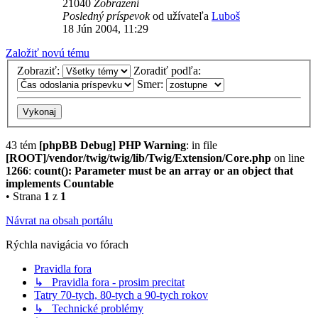
21040
Zobrazení
Posledný príspevok
od užívateľa
Luboš
18 Jún 2004, 11:29
Založiť novú tému
Zobraziť:
Zoradiť podľa:
Smer:
43 tém
[phpBB Debug] PHP Warning
: in file
[ROOT]/vendor/twig/twig/lib/Twig/Extension/Core.php
on line
1266
:
count(): Parameter must be an array or an object that
implements Countable
• Strana
1
z
1
Návrat na obsah portálu
Rýchla navigácia vo fórach
Pravidla fora
↳ Pravidla fora - prosim precitat
Tatry 70-tych, 80-tych a 90-tych rokov
↳ Technické problémy