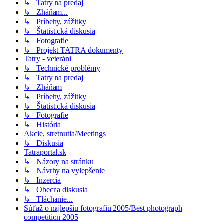
↳ Tatry na predaj
↳ Zháňam...
↳ Príbehy, zážitky
↳ Štatistická diskusia
↳ Fotografie
↳ Projekt TATRA dokumenty
Tatry - veteráni
↳ Technické problémy
↳ Tatry na predaj
↳ Zháňam
↳ Príbehy, zážitky
↳ Štatistická diskusia
↳ Fotografie
↳ História
Akcie, stretnutia/Meetings
↳ Diskusia
Tatraportal.sk
↳ Názory na stránku
↳ Návrhy na vylepšenie
↳ Inzercia
↳ Obecna diskusia
↳ Tláchanie...
Súťaž o najlepšiu fotografiu 2005/Best photograph
competition 2005