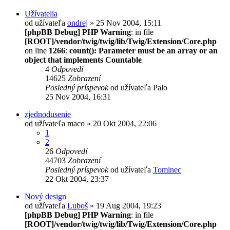
Užívatelia
od užívateľa
ondrej
» 25 Nov 2004, 15:11
[phpBB Debug] PHP Warning
: in file
[ROOT]/vendor/twig/twig/lib/Twig/Extension/Core.php
on line
1266
:
count(): Parameter must be an array or an
object that implements Countable
4
Odpovedí
14625
Zobrazení
Posledný príspevok
od užívateľa
Palo
25 Nov 2004, 16:31
zjednodusenie
od užívateľa
maco
» 20 Okt 2004, 22:06
1
2
26
Odpovedí
44703
Zobrazení
Posledný príspevok
od užívateľa
Tominec
22 Okt 2004, 23:37
Nový design
od užívateľa
Luboš
» 19 Aug 2004, 19:23
[phpBB Debug] PHP Warning
: in file
[ROOT]/vendor/twig/twig/lib/Twig/Extension/Core.php