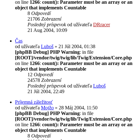
on line
1266
:
count(): Parameter must be an array or an
object that implements Countable
8
Odpovedí
21706
Zobrazení
Posledný príspevok
od užívateľa
DRracer
21 Aug 2004, 10:09
Čas
od užívateľa
Luboš
» 21 Júl 2004, 01:38
[phpBB Debug] PHP Warning
: in file
[ROOT]/vendor/twig/twig/lib/Twig/Extension/Core.php
on line
1266
:
count(): Parameter must be an array or an
object that implements Countable
12
Odpovedí
24578
Zobrazení
Posledný príspevok
od užívateľa
Luboš
21 Júl 2004, 22:49
Príjemná záležitosť
od užívateľa
Mojžo
» 28 Máj 2004, 11:50
[phpBB Debug] PHP Warning
: in file
[ROOT]/vendor/twig/twig/lib/Twig/Extension/Core.php
on line
1266
:
count(): Parameter must be an array or an
object that implements Countable
8
Odpovedí