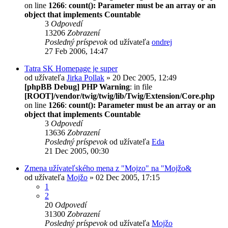
on line
1266
:
count(): Parameter must be an array or an
object that implements Countable
3
Odpovedí
13206
Zobrazení
Posledný príspevok
od užívateľa
ondrej
27 Feb 2006, 14:47
Tatra SK Homepage je super
od užívateľa
Jirka Pollak
» 20 Dec 2005, 12:49
[phpBB Debug] PHP Warning
: in file
[ROOT]/vendor/twig/twig/lib/Twig/Extension/Core.php
on line
1266
:
count(): Parameter must be an array or an
object that implements Countable
3
Odpovedí
13636
Zobrazení
Posledný príspevok
od užívateľa
Eda
21 Dec 2005, 00:30
Zmena užívateľského mena z "Mojzo" na "Mojžo&
od užívateľa
Mojžo
» 02 Dec 2005, 17:15
1
2
20
Odpovedí
31300
Zobrazení
Posledný príspevok
od užívateľa
Mojžo