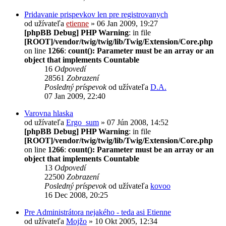
Pridavanie prispevkov len pre registrovanych
od užívateľa
etienne
» 06 Jan 2009, 19:27
[phpBB Debug] PHP Warning
: in file
[ROOT]/vendor/twig/twig/lib/Twig/Extension/Core.php
on line
1266
:
count(): Parameter must be an array or an
object that implements Countable
16
Odpovedí
28561
Zobrazení
Posledný príspevok
od užívateľa
D.A.
07 Jan 2009, 22:40
Varovna hlaska
od užívateľa
Ergo_sum
» 07 Jún 2008, 14:52
[phpBB Debug] PHP Warning
: in file
[ROOT]/vendor/twig/twig/lib/Twig/Extension/Core.php
on line
1266
:
count(): Parameter must be an array or an
object that implements Countable
13
Odpovedí
22500
Zobrazení
Posledný príspevok
od užívateľa
kovoo
16 Dec 2008, 20:25
Pre Administrátora nejakého - teda asi Etienne
od užívateľa
Mojžo
» 10 Okt 2005, 12:34