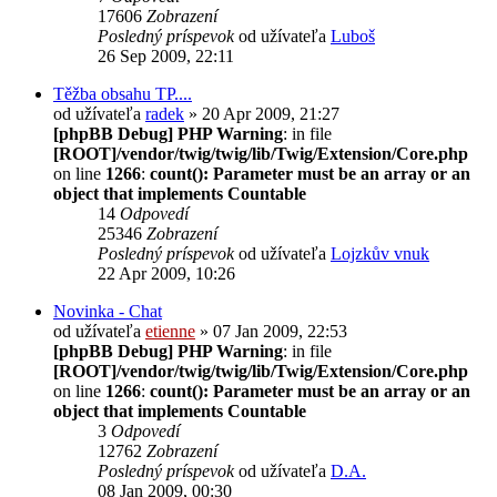
17606
Zobrazení
Posledný príspevok
od užívateľa
Luboš
26 Sep 2009, 22:11
Těžba obsahu TP....
od užívateľa
radek
» 20 Apr 2009, 21:27
[phpBB Debug] PHP Warning
: in file
[ROOT]/vendor/twig/twig/lib/Twig/Extension/Core.php
on line
1266
:
count(): Parameter must be an array or an
object that implements Countable
14
Odpovedí
25346
Zobrazení
Posledný príspevok
od užívateľa
Lojzkův vnuk
22 Apr 2009, 10:26
Novinka - Chat
od užívateľa
etienne
» 07 Jan 2009, 22:53
[phpBB Debug] PHP Warning
: in file
[ROOT]/vendor/twig/twig/lib/Twig/Extension/Core.php
on line
1266
:
count(): Parameter must be an array or an
object that implements Countable
3
Odpovedí
12762
Zobrazení
Posledný príspevok
od užívateľa
D.A.
08 Jan 2009, 00:30