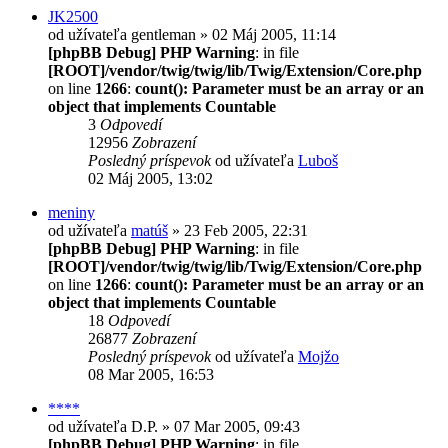
JK2500
od užívateľa
gentleman
» 02 Máj 2005, 11:14
[phpBB Debug] PHP Warning
: in file
[ROOT]/vendor/twig/twig/lib/Twig/Extension/Core.php
on line
1266
:
count(): Parameter must be an array or an
object that implements Countable
3
Odpovedí
12956
Zobrazení
Posledný príspevok
od užívateľa
Luboš
02 Máj 2005, 13:02
meniny
od užívateľa
matúš
» 23 Feb 2005, 22:31
[phpBB Debug] PHP Warning
: in file
[ROOT]/vendor/twig/twig/lib/Twig/Extension/Core.php
on line
1266
:
count(): Parameter must be an array or an
object that implements Countable
18
Odpovedí
26877
Zobrazení
Posledný príspevok
od užívateľa
Mojžo
08 Mar 2005, 16:53
****
od užívateľa
D.P.
» 07 Mar 2005, 09:43
[phpBB Debug] PHP Warning
: in file