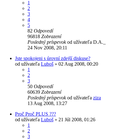
1
2
3
4
5
82
Odpovedí
96818
Zobrazení
Posledný príspevok
od užívateľa
D.A._
24 Nov 2008, 20:11
Jste spokojeni s úrovní zdejší diskuse?
od užívateľa
Luboš
» 02 Aug 2008, 00:20
1
2
3
50
Odpovedí
60639
Zobrazení
Posledný príspevok
od užívateľa
ziza
13 Aug 2008, 13:27
Proč Proč PLUS ???
od užívateľa
Luboš
» 21 Júl 2008, 01:26
1
2
3