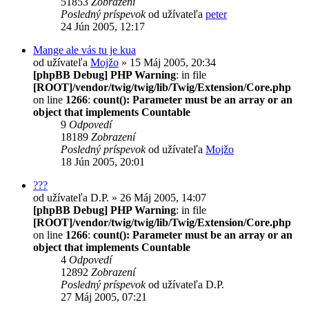
51853
Zobrazení
Posledný príspevok
od užívateľa
peter
24 Jún 2005, 12:17
Mange ale vás tu je kua
od užívateľa
Mojžo
» 15 Máj 2005, 20:34
[phpBB Debug] PHP Warning
: in file
[ROOT]/vendor/twig/twig/lib/Twig/Extension/Core.php
on line
1266
:
count(): Parameter must be an array or an
object that implements Countable
9
Odpovedí
18189
Zobrazení
Posledný príspevok
od užívateľa
Mojžo
18 Jún 2005, 20:01
???
od užívateľa
D.P.
» 26 Máj 2005, 14:07
[phpBB Debug] PHP Warning
: in file
[ROOT]/vendor/twig/twig/lib/Twig/Extension/Core.php
on line
1266
:
count(): Parameter must be an array or an
object that implements Countable
4
Odpovedí
12892
Zobrazení
Posledný príspevok
od užívateľa
D.P.
27 Máj 2005, 07:21