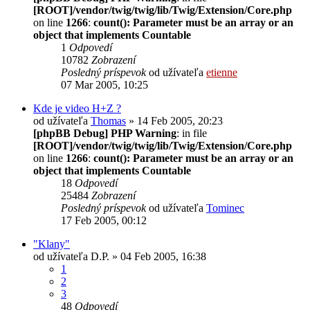
[ROOT]/vendor/twig/twig/lib/Twig/Extension/Core.php
on line
1266
:
count(): Parameter must be an array or an
object that implements Countable
1
Odpovedí
10782
Zobrazení
Posledný príspevok
od užívateľa
etienne
07 Mar 2005, 10:25
Kde je video H+Z ?
od užívateľa
Thomas
» 14 Feb 2005, 20:23
[phpBB Debug] PHP Warning
: in file
[ROOT]/vendor/twig/twig/lib/Twig/Extension/Core.php
on line
1266
:
count(): Parameter must be an array or an
object that implements Countable
18
Odpovedí
25484
Zobrazení
Posledný príspevok
od užívateľa
Tominec
17 Feb 2005, 00:12
"Klany"
od užívateľa
D.P.
» 04 Feb 2005, 16:38
1
2
3
48
Odpovedí