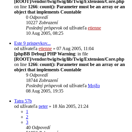
[ROOT]/vendor/twig/twig/lib/Twig/Extension/Core.php
on line
1266
:
count(): Parameter must be an array or an
object that implements Countable
0
Odpovedí
10227
Zobrazení
Posledný príspevok
od užívateľa
etienne
10 Aug 2005, 08:25
Este 9 prispevkov...
od užívateľa
etienne
» 07 Aug 2005, 11:04
[phpBB Debug] PHP Warning
: in file
[ROOT]/vendor/twig/twig/lib/Twig/Extension/Core.php
on line
1266
:
count(): Parameter must be an array or an
object that implements Countable
9
Odpovedí
18744
Zobrazení
Posledný príspevok
od užívateľa
Mojžo
08 Aug 2005, 19:35
Tatra 57b
od užívateľa
peter
» 18 Jún 2005, 21:24
1
2
3
40
Odpovedí