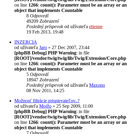
on line
1266
:
count(): Parameter must be an array or an
object that implements Countable
8
Odpovedí
49209
Zobrazení
Posledný príspevok
od užívateľa
etienne
19 Feb 2013, 19:48
INZERCIA
od užívateľa
Jaro
» 27 Dec 2007, 23:44
[phpBB Debug] PHP Warning
: in file
[ROOT]/vendor/twig/twig/lib/Twig/Extension/Core.php
on line
1266
:
count(): Parameter must be an array or an
object that implements Countable
5
Odpovedí
18947
Zobrazení
Posledný príspevok
od užívateľa
Maxono
08 Nov 2011, 14:25
Možnosť filtrácie prispievateľov..?
od užívateľa
Mojžo
» 25 Sep 2009, 11:00
[phpBB Debug] PHP Warning
: in file
[ROOT]/vendor/twig/twig/lib/Twig/Extension/Core.php
on line
1266
:
count(): Parameter must be an array or an
object that implements Countable
7
Odpovedí