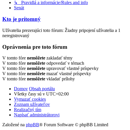
↳ Pravidlá a informácie/Rules and info
Senát
Kto je prítomný
Užívatelia prezerajúci toto fórum: Žiadny pripojení užívatelia a 1
neregistrovaný
Oprávnenia pre toto fórum
V tomto fóre
nemôžete
zakladať témy
V tomto fóre
nemôžete
odpovedať v témach
V tomto fóre
nemôžete
upravovať vlastné príspevky
V tomto fóre
nemôžete
mazať vlastné príspevky
V tomto fóre
nemôžete
vkladať prílohy
Domov
Obsah portálu
Všetky časy sú v
UTC+02:00
Vymazať cookies
Zoznam užívateľov
Realizačný tím
Napísať administrátorovi
Založené na
phpBB
® Forum Software © phpBB Limited