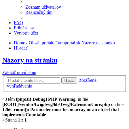
Zoznam užívateľov
Realizačný tím
FAQ
Prihlásiť sa
Vytvoriť účet
Domov
Obsah portálu
Tatraportal.sk
Názory na stránku
Hľadať
Názory na stránku
Založiť novú tému
Rozšírené
Hľadať
vyhľadávanie
43 tém
[phpBB Debug] PHP Warning
: in file
[ROOT]/vendor/twig/twig/lib/Twig/Extension/Core.php
on line
1266
:
count(): Parameter must be an array or an object that
implements Countable
• Strana
1
z
1