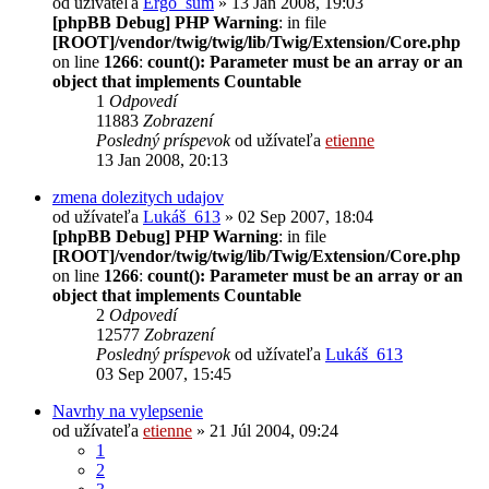
od užívateľa
Ergo_sum
» 13 Jan 2008, 19:03
[phpBB Debug] PHP Warning
: in file
[ROOT]/vendor/twig/twig/lib/Twig/Extension/Core.php
on line
1266
:
count(): Parameter must be an array or an
object that implements Countable
1
Odpovedí
11883
Zobrazení
Posledný príspevok
od užívateľa
etienne
13 Jan 2008, 20:13
zmena dolezitych udajov
od užívateľa
Lukáš_613
» 02 Sep 2007, 18:04
[phpBB Debug] PHP Warning
: in file
[ROOT]/vendor/twig/twig/lib/Twig/Extension/Core.php
on line
1266
:
count(): Parameter must be an array or an
object that implements Countable
2
Odpovedí
12577
Zobrazení
Posledný príspevok
od užívateľa
Lukáš_613
03 Sep 2007, 15:45
Navrhy na vylepsenie
od užívateľa
etienne
» 21 Júl 2004, 09:24
1
2