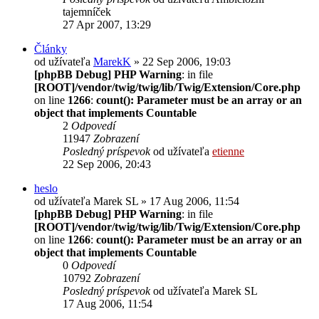
tajemníček
27 Apr 2007, 13:29
Články
od užívateľa
MarekK
» 22 Sep 2006, 19:03
[phpBB Debug] PHP Warning
: in file
[ROOT]/vendor/twig/twig/lib/Twig/Extension/Core.php
on line
1266
:
count(): Parameter must be an array or an
object that implements Countable
2
Odpovedí
11947
Zobrazení
Posledný príspevok
od užívateľa
etienne
22 Sep 2006, 20:43
heslo
od užívateľa
Marek SL
» 17 Aug 2006, 11:54
[phpBB Debug] PHP Warning
: in file
[ROOT]/vendor/twig/twig/lib/Twig/Extension/Core.php
on line
1266
:
count(): Parameter must be an array or an
object that implements Countable
0
Odpovedí
10792
Zobrazení
Posledný príspevok
od užívateľa
Marek SL
17 Aug 2006, 11:54