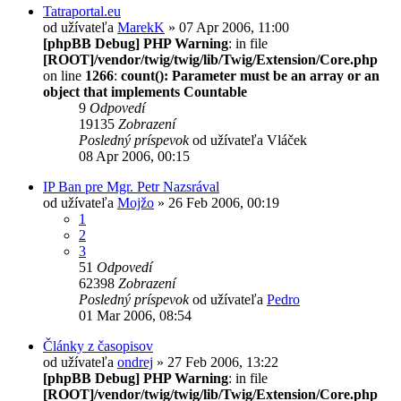
Tatraportal.eu
od užívateľa
MarekK
» 07 Apr 2006, 11:00
[phpBB Debug] PHP Warning
: in file
[ROOT]/vendor/twig/twig/lib/Twig/Extension/Core.php
on line
1266
:
count(): Parameter must be an array or an
object that implements Countable
9
Odpovedí
19135
Zobrazení
Posledný príspevok
od užívateľa
Vláček
08 Apr 2006, 00:15
IP Ban pre Mgr. Petr Nazsrával
od užívateľa
Mojžo
» 26 Feb 2006, 00:19
1
2
3
51
Odpovedí
62398
Zobrazení
Posledný príspevok
od užívateľa
Pedro
01 Mar 2006, 08:54
Články z časopisov
od užívateľa
ondrej
» 27 Feb 2006, 13:22
[phpBB Debug] PHP Warning
: in file
[ROOT]/vendor/twig/twig/lib/Twig/Extension/Core.php