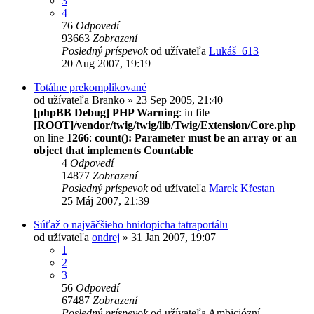
3
4
76
Odpovedí
93663
Zobrazení
Posledný príspevok
od užívateľa
Lukáš_613
20 Aug 2007, 19:19
Totálne prekomplikované
od užívateľa
Branko
» 23 Sep 2005, 21:40
[phpBB Debug] PHP Warning
: in file
[ROOT]/vendor/twig/twig/lib/Twig/Extension/Core.php
on line
1266
:
count(): Parameter must be an array or an
object that implements Countable
4
Odpovedí
14877
Zobrazení
Posledný príspevok
od užívateľa
Marek Křestan
25 Máj 2007, 21:39
Súťaž o najväčšieho hnidopicha tatraportálu
od užívateľa
ondrej
» 31 Jan 2007, 19:07
1
2
3
56
Odpovedí
67487
Zobrazení
Posledný príspevok
od užívateľa
Ambiciózní