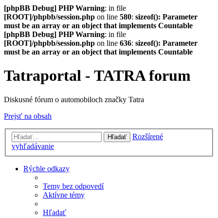
[phpBB Debug] PHP Warning
: in file
[ROOT]/phpbb/session.php
on line
580
:
sizeof(): Parameter
must be an array or an object that implements Countable
[phpBB Debug] PHP Warning
: in file
[ROOT]/phpbb/session.php
on line
636
:
sizeof(): Parameter
must be an array or an object that implements Countable
Tatraportal - TATRA forum
Diskusné fórum o automobiloch značky Tatra
Prejsť na obsah
Rozšírené
Hľadať
vyhľadávanie
Rýchle odkazy
Temy bez odpovedí
Aktívne témy
Hľadať