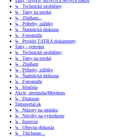
Tatry 70-tych, 80-tych a 90-tych rokov
↳ Technické problémy
↳ Tatry na predaj
↳ Zháňam...
↳ Príbehy, zážitky
↳ Štatistická diskusia
↳ Fotografie
↳ Projekt TATRA dokumenty
Tatry - veteráni
↳ Technické problémy
↳ Tatry na predaj
↳ Zháňam
↳ Príbehy, zážitky
↳ Štatistická diskusia
↳ Fotografie
↳ História
Akcie, stretnutia/Meetings
↳ Diskusia
Tatraportal.sk
↳ Názory na stránku
↳ Návrhy na vylepšenie
↳ Inzercia
↳ Obecna diskusia
↳ Tláchanie...