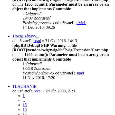
on line
1266
:
count(): Parameter must be an array or an
object that implements Countable
2
Odpovedí
29407
Zobrazení
Posledný príspevok
od užívateľa
eMeL
14 Dec 2016, 09:26
Trocha zábavy...
od užívateľa
sqad
» 31 Okt 2016, 14:13
[phpBB Debug] PHP Warning
: in file
[ROOT]/vendor/twig/twig/lib/Twig/Extension/Core.php
on line
1266
:
count(): Parameter must be an array or an
object that implements Countable
1
Odpovedí
13318
Zobrazení
Posledný príspevok
od užívateľa
sqad
11 Nov 2016, 17:20
TLACHANIE
od užívateľa
ivkej
» 24 Jún 2008, 21:41
1
…
15
16
17