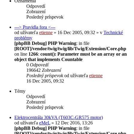
Oznámenia
Odpovedí
Zobrazení
Posledný príspevok
---> Pravidla fora <---
od užívateľa
etienne
» 16 Dec 2005, 09:32 » v
Technické
problémy
[phpBB Debug] PHP Warning
: in file
[ROOT]/vendor/twig/twig/lib/Twig/Extension/Core.php
on line
1266
:
count(): Parameter must be an array or an
object that implements Countable
0
Odpovedí
196642
Zobrazení
Posledný príspevok
od užívateľa
etienne
16 Dec 2005, 09:32
Témy
Odpovedí
Zobrazení
Posledný príspevok
Elektrocentrála 30kVA (T603C-GR575 motor)
od užívateľa
eMeL
» 12 Dec 2016, 13:26
[phpBB Debug] PHP Warning
: in file
[ROOT]/vendor/twig/twig/lib/Twig/Extension/Core.php