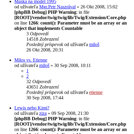
Maska na model 1995
od užívateľa
Mgr.Petr Naszrával
» 26 Okt 2008, 15:02
[phpBB Debug] PHP Warning
: in file
[ROOT]/vendor/twig/twig/lib/Twig/Extension/Core.php
on line
1266
:
count(): Parameter must be an array or an
object that implements Countable
3
Odpovedí
14518
Zobrazení
Posledný príspevok
od užívateľa
miloš
26 Okt 2008, 20:31
Milos vs. Etienne
od užívateľa
miloš
» 30 Sep 2008, 10:11
1
2
32
Odpovedí
43651
Zobrazení
Posledný príspevok
od užívateľa
etienne
30 Sep 2008, 17:44
Lewis nebo Kimi?
od užívateľa
ziza
» 09 Sep 2008, 21:30
[phpBB Debug] PHP Warning
: in file
[ROOT]/vendor/twig/twig/lib/Twig/Extension/Core.php
on line
1266
:
count(): Parameter must be an array or an