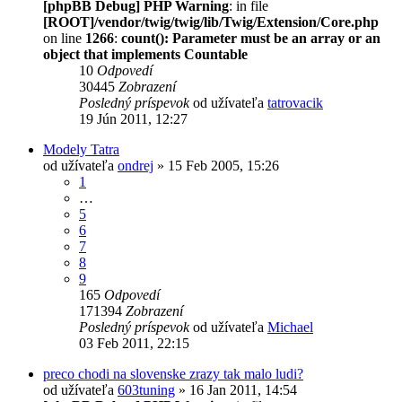
[phpBB Debug] PHP Warning
: in file
[ROOT]/vendor/twig/twig/lib/Twig/Extension/Core.php
on line
1266
:
count(): Parameter must be an array or an
object that implements Countable
10
Odpovedí
30445
Zobrazení
Posledný príspevok
od užívateľa
tatrovacik
19 Jún 2011, 12:27
Modely Tatra
od užívateľa
ondrej
» 15 Feb 2005, 15:26
1
…
5
6
7
8
9
165
Odpovedí
171394
Zobrazení
Posledný príspevok
od užívateľa
Michael
03 Feb 2011, 22:15
preco chodi na slovenske zrazy tak malo ludi?
od užívateľa
603tuning
» 16 Jan 2011, 14:54