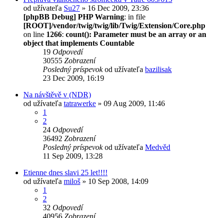
od užívateľa
Su27
» 16 Dec 2009, 23:36
[phpBB Debug] PHP Warning
: in file
[ROOT]/vendor/twig/twig/lib/Twig/Extension/Core.php
on line
1266
:
count(): Parameter must be an array or an
object that implements Countable
19
Odpovedí
30555
Zobrazení
Posledný príspevok
od užívateľa
bazilisak
23 Dec 2009, 16:19
Na návštěvě v (NDR)
od užívateľa
tatrawerke
» 09 Aug 2009, 11:46
1
2
24
Odpovedí
36492
Zobrazení
Posledný príspevok
od užívateľa
Medvěd
11 Sep 2009, 13:28
Etienne dnes slavi 25 let!!!!
od užívateľa
miloš
» 10 Sep 2008, 14:09
1
2
32
Odpovedí
40956
Zobrazení