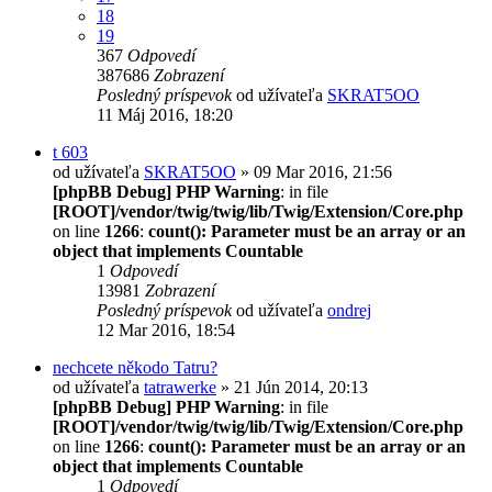
18
19
367
Odpovedí
387686
Zobrazení
Posledný príspevok
od užívateľa
SKRAT5OO
11 Máj 2016, 18:20
t 603
od užívateľa
SKRAT5OO
» 09 Mar 2016, 21:56
[phpBB Debug] PHP Warning
: in file
[ROOT]/vendor/twig/twig/lib/Twig/Extension/Core.php
on line
1266
:
count(): Parameter must be an array or an
object that implements Countable
1
Odpovedí
13981
Zobrazení
Posledný príspevok
od užívateľa
ondrej
12 Mar 2016, 18:54
nechcete někodo Tatru?
od užívateľa
tatrawerke
» 21 Jún 2014, 20:13
[phpBB Debug] PHP Warning
: in file
[ROOT]/vendor/twig/twig/lib/Twig/Extension/Core.php
on line
1266
:
count(): Parameter must be an array or an
object that implements Countable
1
Odpovedí