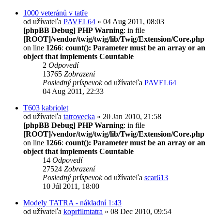
1000 veteránů v tatře
od užívateľa
PAVEL64
» 04 Aug 2011, 08:03
[phpBB Debug] PHP Warning
: in file
[ROOT]/vendor/twig/twig/lib/Twig/Extension/Core.php
on line
1266
:
count(): Parameter must be an array or an
object that implements Countable
2
Odpovedí
13765
Zobrazení
Posledný príspevok
od užívateľa
PAVEL64
04 Aug 2011, 22:33
T603 kabriolet
od užívateľa
tatrovecka
» 20 Jan 2010, 21:58
[phpBB Debug] PHP Warning
: in file
[ROOT]/vendor/twig/twig/lib/Twig/Extension/Core.php
on line
1266
:
count(): Parameter must be an array or an
object that implements Countable
14
Odpovedí
27524
Zobrazení
Posledný príspevok
od užívateľa
scar613
10 Júl 2011, 18:00
Modely TATRA - nákladní 1:43
od užívateľa
koprfilmtatra
» 08 Dec 2010, 09:54