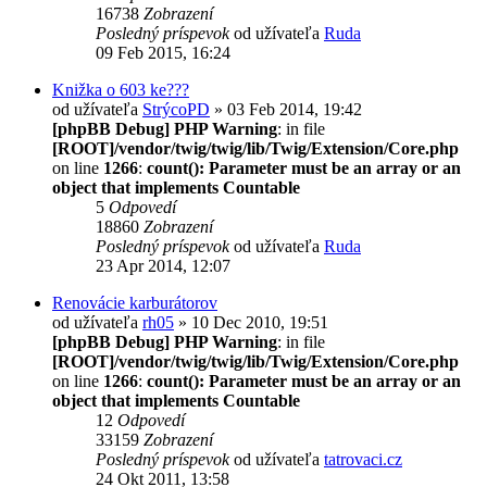
16738
Zobrazení
Posledný príspevok
od užívateľa
Ruda
09 Feb 2015, 16:24
Knižka o 603 ke???
od užívateľa
StrýcoPD
» 03 Feb 2014, 19:42
[phpBB Debug] PHP Warning
: in file
[ROOT]/vendor/twig/twig/lib/Twig/Extension/Core.php
on line
1266
:
count(): Parameter must be an array or an
object that implements Countable
5
Odpovedí
18860
Zobrazení
Posledný príspevok
od užívateľa
Ruda
23 Apr 2014, 12:07
Renovácie karburátorov
od užívateľa
rh05
» 10 Dec 2010, 19:51
[phpBB Debug] PHP Warning
: in file
[ROOT]/vendor/twig/twig/lib/Twig/Extension/Core.php
on line
1266
:
count(): Parameter must be an array or an
object that implements Countable
12
Odpovedí
33159
Zobrazení
Posledný príspevok
od užívateľa
tatrovaci.cz
24 Okt 2011, 13:58