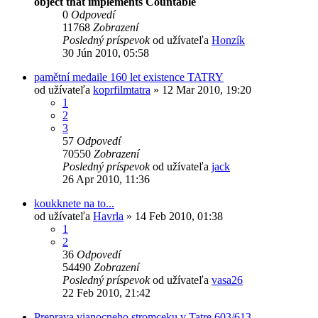
object that implements Countable
0
Odpovedí
11768
Zobrazení
Posledný príspevok
od užívateľa
Honzík
30 Jún 2010, 05:58
pamětní medaile 160 let existence TATRY
od užívateľa
koprfilmtatra
» 12 Mar 2010, 19:20
1
2
3
57
Odpovedí
70550
Zobrazení
Posledný príspevok
od užívateľa
jack
26 Apr 2010, 11:36
koukknete na to...
od užívateľa
Havrla
» 14 Feb 2010, 01:38
1
2
36
Odpovedí
54490
Zobrazení
Posledný príspevok
od užívateľa
vasa26
22 Feb 2010, 21:42
Preprava vianocneho stromceku v Tatre 603/613