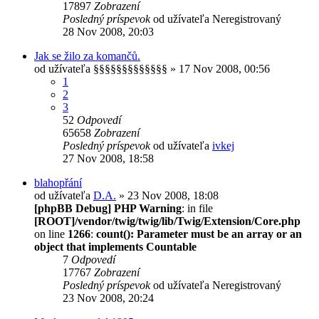
17897
Zobrazení
Posledný príspevok
od užívateľa
Neregistrovaný
28 Nov 2008, 20:03
Jak se žilo za komančů.
od užívateľa
§§§§§§§§§§§§§
» 17 Nov 2008, 00:56
1
2
3
52
Odpovedí
65658
Zobrazení
Posledný príspevok
od užívateľa
ivkej
27 Nov 2008, 18:58
blahopřání
od užívateľa
D.A.
» 23 Nov 2008, 18:08
[phpBB Debug] PHP Warning
: in file
[ROOT]/vendor/twig/twig/lib/Twig/Extension/Core.php
on line
1266
:
count(): Parameter must be an array or an
object that implements Countable
7
Odpovedí
17767
Zobrazení
Posledný príspevok
od užívateľa
Neregistrovaný
23 Nov 2008, 20:24