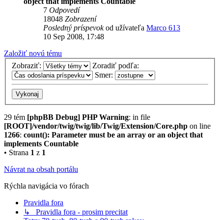
object that implements Countable
7
Odpovedí
18048
Zobrazení
Posledný príspevok
od užívateľa
Marco 613
10 Sep 2008, 17:48
Založiť novú tému
Zobraziť:
Zoradiť podľa:
Smer:
29 tém
[phpBB Debug] PHP Warning
: in file
[ROOT]/vendor/twig/twig/lib/Twig/Extension/Core.php
on line
1266
:
count(): Parameter must be an array or an object that
implements Countable
• Strana
1
z
1
Návrat na obsah portálu
Rýchla navigácia vo fórach
Pravidla fora
↳ Pravidla fora - prosim precitat