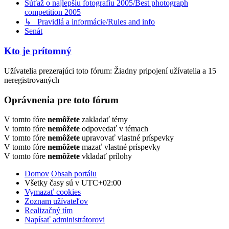
Súťaž o najlepšiu fotografiu 2005/Best photograph
competition 2005
↳ Pravidlá a informácie/Rules and info
Senát
Kto je prítomný
Užívatelia prezerajúci toto fórum: Žiadny pripojení užívatelia a 15
neregistrovaných
Oprávnenia pre toto fórum
V tomto fóre
nemôžete
zakladať témy
V tomto fóre
nemôžete
odpovedať v témach
V tomto fóre
nemôžete
upravovať vlastné príspevky
V tomto fóre
nemôžete
mazať vlastné príspevky
V tomto fóre
nemôžete
vkladať prílohy
Domov
Obsah portálu
Všetky časy sú v
UTC+02:00
Vymazať cookies
Zoznam užívateľov
Realizačný tím
Napísať administrátorovi