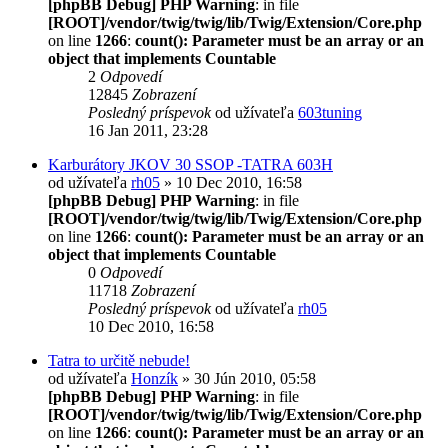
[phpBB Debug] PHP Warning
: in file
[ROOT]/vendor/twig/twig/lib/Twig/Extension/Core.php
on line
1266
:
count(): Parameter must be an array or an
object that implements Countable
2
Odpovedí
12845
Zobrazení
Posledný príspevok
od užívateľa
603tuning
16 Jan 2011, 23:28
Karburátory JKOV 30 SSOP -TATRA 603H
od užívateľa
rh05
» 10 Dec 2010, 16:58
[phpBB Debug] PHP Warning
: in file
[ROOT]/vendor/twig/twig/lib/Twig/Extension/Core.php
on line
1266
:
count(): Parameter must be an array or an
object that implements Countable
0
Odpovedí
11718
Zobrazení
Posledný príspevok
od užívateľa
rh05
10 Dec 2010, 16:58
Tatra to určitě nebude!
od užívateľa
Honzík
» 30 Jún 2010, 05:58
[phpBB Debug] PHP Warning
: in file
[ROOT]/vendor/twig/twig/lib/Twig/Extension/Core.php
on line
1266
:
count(): Parameter must be an array or an