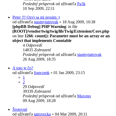
Posledný príspevok
od užívateľa
Pa3k
10 Sep 2009, 22:11
Peter !!! Ozvi sa mi prosim :)
od užívateľa
stastnytatrovak
» 18 Aug 2009, 10:38
[phpBB Debug] PHP Warning
: in file
[ROOT]/vendor/twig/twig/lib/Twig/Extension/Core.php
on line
1266
:
count(): Parameter must be an array or an
object that implements Countable
4
Odpovedí
14835
Zobrazení
Posledný príspevok
od užívateľa
stastnytatrovak
26 Aug 2009, 18:35
A toto je čo?
od užívateľa
francomk
» 01 Jan 2009, 23:15
1
2
29
Odpovedí
39339
Zobrazení
Posledný príspevok
od užívateľa
Maxono
09 Aug 2009, 18:28
Šrotovné
od užívateľa
tatrovecka
» 04 Mar 2009, 20:11