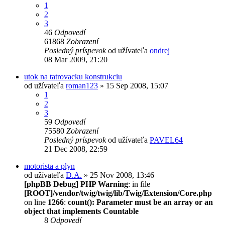
1
2
3
46
Odpovedí
61868
Zobrazení
Posledný príspevok
od užívateľa
ondrej
08 Mar 2009, 21:20
utok na tatrovacku konstrukciu
od užívateľa
roman123
» 15 Sep 2008, 15:07
1
2
3
59
Odpovedí
75580
Zobrazení
Posledný príspevok
od užívateľa
PAVEL64
21 Dec 2008, 22:59
motorista a plyn
od užívateľa
D.A.
» 25 Nov 2008, 13:46
[phpBB Debug] PHP Warning
: in file
[ROOT]/vendor/twig/twig/lib/Twig/Extension/Core.php
on line
1266
:
count(): Parameter must be an array or an
object that implements Countable
8
Odpovedí