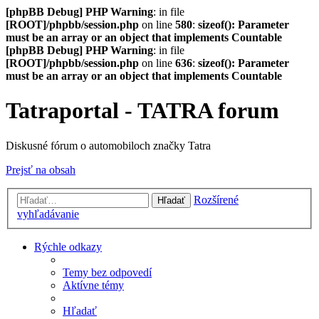
[phpBB Debug] PHP Warning
: in file
[ROOT]/phpbb/session.php
on line
580
:
sizeof(): Parameter
must be an array or an object that implements Countable
[phpBB Debug] PHP Warning
: in file
[ROOT]/phpbb/session.php
on line
636
:
sizeof(): Parameter
must be an array or an object that implements Countable
Tatraportal - TATRA forum
Diskusné fórum o automobiloch značky Tatra
Prejsť na obsah
Rozšírené
Hľadať
vyhľadávanie
Rýchle odkazy
Temy bez odpovedí
Aktívne témy
Hľadať