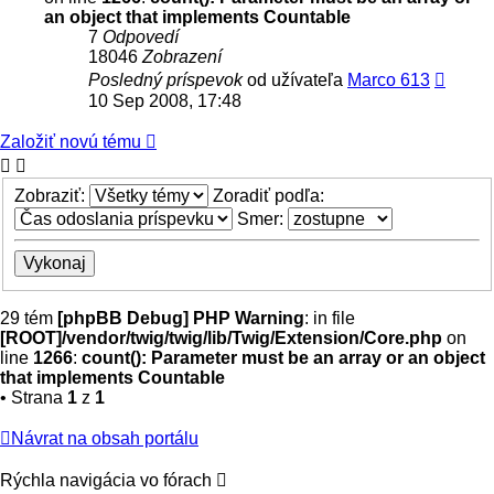
an object that implements Countable
7
Odpovedí
18046
Zobrazení
Posledný príspevok
od užívateľa
Marco 613
10 Sep 2008, 17:48
Založiť novú tému
Zobraziť:
Zoradiť podľa:
Smer:
29 tém
[phpBB Debug] PHP Warning
: in file
[ROOT]/vendor/twig/twig/lib/Twig/Extension/Core.php
on
line
1266
:
count(): Parameter must be an array or an object
that implements Countable
• Strana
1
z
1
Návrat na obsah portálu
Rýchla navigácia vo fórach