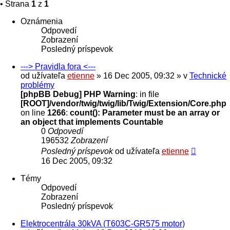
• Strana
1
z
1
Oznámenia
Odpovedí
Zobrazení
Posledný príspevok
---> Pravidla fora <---
od užívateľa
etienne
» 16 Dec 2005, 09:32 » v
Technické
problémy
[phpBB Debug] PHP Warning
: in file
[ROOT]/vendor/twig/twig/lib/Twig/Extension/Core.php
on line
1266
:
count(): Parameter must be an array or
an object that implements Countable
0
Odpovedí
196532
Zobrazení
Posledný príspevok
od užívateľa
etienne
16 Dec 2005, 09:32
Témy
Odpovedí
Zobrazení
Posledný príspevok
Elektrocentrála 30kVA (T603C-GR575 motor)