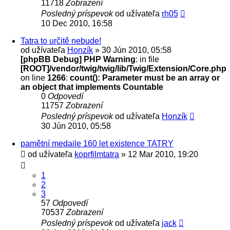
11718
Zobrazení
Posledný príspevok
od užívateľa
rh05
10 Dec 2010, 16:58
Tatra to určitě nebude!
od užívateľa
Honzík
» 30 Jún 2010, 05:58
[phpBB Debug] PHP Warning
: in file
[ROOT]/vendor/twig/twig/lib/Twig/Extension/Core.php
on line
1266
:
count(): Parameter must be an array or
an object that implements Countable
0
Odpovedí
11757
Zobrazení
Posledný príspevok
od užívateľa
Honzík
30 Jún 2010, 05:58
pamětní medaile 160 let existence TATRY
od užívateľa
koprfilmtatra
» 12 Mar 2010, 19:20
1
2
3
57
Odpovedí
70537
Zobrazení
Posledný príspevok
od užívateľa
jack