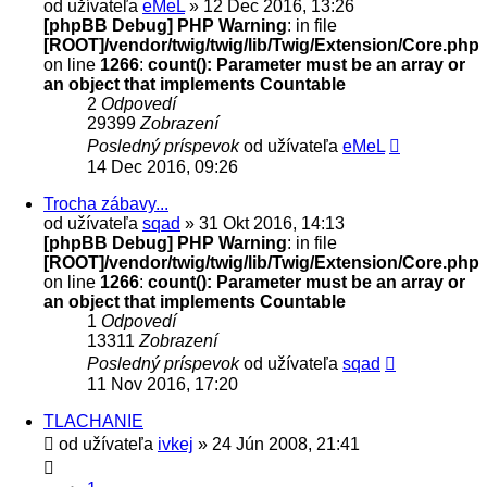
od užívateľa
eMeL
» 12 Dec 2016, 13:26
[phpBB Debug] PHP Warning
: in file
[ROOT]/vendor/twig/twig/lib/Twig/Extension/Core.php
on line
1266
:
count(): Parameter must be an array or
an object that implements Countable
2
Odpovedí
29399
Zobrazení
Posledný príspevok
od užívateľa
eMeL
14 Dec 2016, 09:26
Trocha zábavy...
od užívateľa
sqad
» 31 Okt 2016, 14:13
[phpBB Debug] PHP Warning
: in file
[ROOT]/vendor/twig/twig/lib/Twig/Extension/Core.php
on line
1266
:
count(): Parameter must be an array or
an object that implements Countable
1
Odpovedí
13311
Zobrazení
Posledný príspevok
od užívateľa
sqad
11 Nov 2016, 17:20
TLACHANIE
od užívateľa
ivkej
» 24 Jún 2008, 21:41