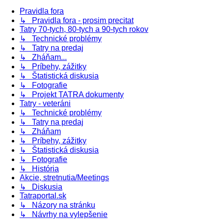
Pravidla fora
↳ Pravidla fora - prosim precitat
Tatry 70-tych, 80-tych a 90-tych rokov
↳ Technické problémy
↳ Tatry na predaj
↳ Zháňam...
↳ Príbehy, zážitky
↳ Štatistická diskusia
↳ Fotografie
↳ Projekt TATRA dokumenty
Tatry - veteráni
↳ Technické problémy
↳ Tatry na predaj
↳ Zháňam
↳ Príbehy, zážitky
↳ Štatistická diskusia
↳ Fotografie
↳ História
Akcie, stretnutia/Meetings
↳ Diskusia
Tatraportal.sk
↳ Názory na stránku
↳ Návrhy na vylepšenie