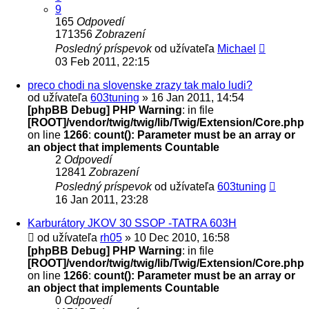
9
165
Odpovedí
171356
Zobrazení
Posledný príspevok
od užívateľa
Michael
03 Feb 2011, 22:15
preco chodi na slovenske zrazy tak malo ludi?
od užívateľa
603tuning
» 16 Jan 2011, 14:54
[phpBB Debug] PHP Warning
: in file
[ROOT]/vendor/twig/twig/lib/Twig/Extension/Core.php
on line
1266
:
count(): Parameter must be an array or
an object that implements Countable
2
Odpovedí
12841
Zobrazení
Posledný príspevok
od užívateľa
603tuning
16 Jan 2011, 23:28
Karburátory JKOV 30 SSOP -TATRA 603H
od užívateľa
rh05
» 10 Dec 2010, 16:58
[phpBB Debug] PHP Warning
: in file
[ROOT]/vendor/twig/twig/lib/Twig/Extension/Core.php
on line
1266
:
count(): Parameter must be an array or
an object that implements Countable
0
Odpovedí