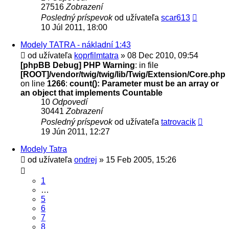
27516
Zobrazení
Posledný príspevok
od užívateľa
scar613
10 Júl 2011, 18:00
Modely TATRA - nákladní 1:43
od užívateľa
koprfilmtatra
» 08 Dec 2010, 09:54
[phpBB Debug] PHP Warning
: in file
[ROOT]/vendor/twig/twig/lib/Twig/Extension/Core.php
on line
1266
:
count(): Parameter must be an array or
an object that implements Countable
10
Odpovedí
30441
Zobrazení
Posledný príspevok
od užívateľa
tatrovacik
19 Jún 2011, 12:27
Modely Tatra
od užívateľa
ondrej
» 15 Feb 2005, 15:26
1
…
5
6
7
8