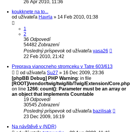
26 Apr 2010, 11:36
koukknete na to...
od užívateľa
Havrla
» 14 Feb 2010, 01:38
1
2
36
Odpovedí
54482
Zobrazení
Posledný príspevok
od užívateľa
vasa26
22 Feb 2010, 21:42
Preprava vianocneho stromceku v Tatre 603/613
od užívateľa
Su27
» 16 Dec 2009, 23:36
[phpBB Debug] PHP Warning
: in file
[ROOT]/vendor/twig/twig/lib/Twig/Extension/Core.php
on line
1266
:
count(): Parameter must be an array or
an object that implements Countable
19
Odpovedí
30545
Zobrazení
Posledný príspevok
od užívateľa
bazilisak
23 Dec 2009, 16:19
Na návštěvě v (NDR)