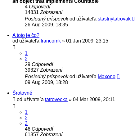
an object that implements Countable
4
Odpovedí
14831
Zobrazení
Posledný príspevok
od užívateľa
stastnytatrovak
26 Aug 2009, 18:35
A toto je čo?
od užívateľa
francomk
» 01 Jan 2009, 23:15
1
2
29
Odpovedí
39327
Zobrazení
Posledný príspevok
od užívateľa
Maxono
09 Aug 2009, 18:28
Šrotovné
od užívateľa
tatrovecka
» 04 Mar 2009, 20:11
1
2
3
46
Odpovedí
61857
Zobrazení