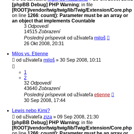
[phpBB Debug] PHP Warning
: in file
[ROOT]/vendor/twig/twig/lib/Twig/Extension/Core.php
on line
1266
:
count(): Parameter must be an array or
an object that implements Countable
3
Odpovedí
14515
Zobrazení
Posledný príspevok
od užívateľa
miloš
26 Okt 2008, 20:31
Milos vs. Etienne
od užívateľa
miloš
» 30 Sep 2008, 10:11
1
2
32
Odpovedí
43640
Zobrazení
Posledný príspevok
od užívateľa
etienne
30 Sep 2008, 17:44
Lewis nebo Kimi?
od užívateľa
ziza
» 09 Sep 2008, 21:30
[phpBB Debug] PHP Warning
: in file
[ROOT]/vendor/twig/twig/lib/Twig/Extension/Core.php
on line
1266
:
count(): Parameter must be an array or