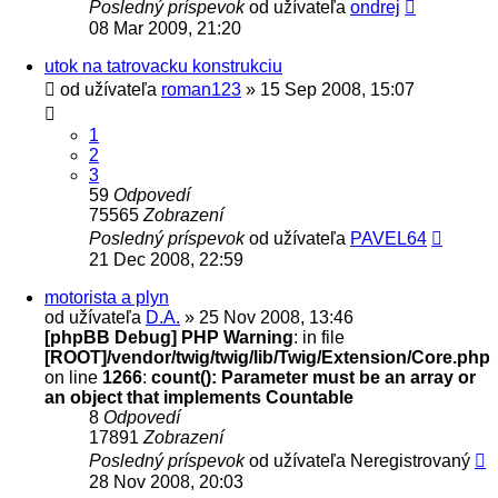
Posledný príspevok
od užívateľa
ondrej
08 Mar 2009, 21:20
utok na tatrovacku konstrukciu
od užívateľa
roman123
» 15 Sep 2008, 15:07
1
2
3
59
Odpovedí
75565
Zobrazení
Posledný príspevok
od užívateľa
PAVEL64
21 Dec 2008, 22:59
motorista a plyn
od užívateľa
D.A.
» 25 Nov 2008, 13:46
[phpBB Debug] PHP Warning
: in file
[ROOT]/vendor/twig/twig/lib/Twig/Extension/Core.php
on line
1266
:
count(): Parameter must be an array or
an object that implements Countable
8
Odpovedí
17891
Zobrazení
Posledný príspevok
od užívateľa
Neregistrovaný
28 Nov 2008, 20:03