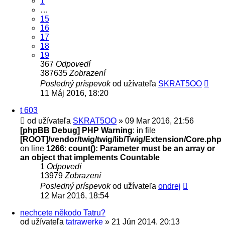
1
…
15
16
17
18
19
367
Odpovedí
387635
Zobrazení
Posledný príspevok
od užívateľa
SKRAT5OO
11 Máj 2016, 18:20
t 603
od užívateľa
SKRAT5OO
» 09 Mar 2016, 21:56
[phpBB Debug] PHP Warning
: in file
[ROOT]/vendor/twig/twig/lib/Twig/Extension/Core.php
on line
1266
:
count(): Parameter must be an array or
an object that implements Countable
1
Odpovedí
13979
Zobrazení
Posledný príspevok
od užívateľa
ondrej
12 Mar 2016, 18:54
nechcete někodo Tatru?
od užívateľa
tatrawerke
» 21 Jún 2014, 20:13