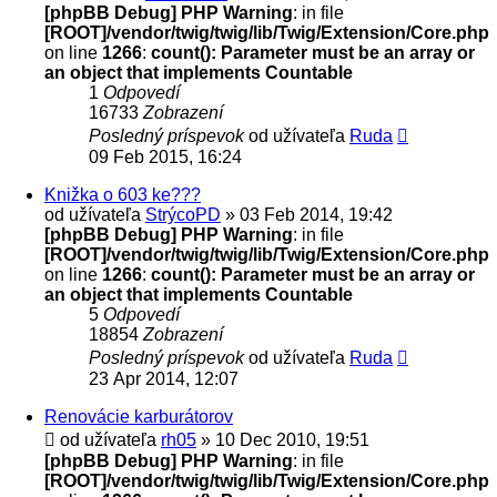
[phpBB Debug] PHP Warning
: in file
[ROOT]/vendor/twig/twig/lib/Twig/Extension/Core.php
on line
1266
:
count(): Parameter must be an array or
an object that implements Countable
1
Odpovedí
16733
Zobrazení
Posledný príspevok
od užívateľa
Ruda
09 Feb 2015, 16:24
Knižka o 603 ke???
od užívateľa
StrýcoPD
» 03 Feb 2014, 19:42
[phpBB Debug] PHP Warning
: in file
[ROOT]/vendor/twig/twig/lib/Twig/Extension/Core.php
on line
1266
:
count(): Parameter must be an array or
an object that implements Countable
5
Odpovedí
18854
Zobrazení
Posledný príspevok
od užívateľa
Ruda
23 Apr 2014, 12:07
Renovácie karburátorov
od užívateľa
rh05
» 10 Dec 2010, 19:51
[phpBB Debug] PHP Warning
: in file
[ROOT]/vendor/twig/twig/lib/Twig/Extension/Core.php