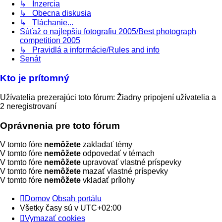
↳ Inzercia
↳ Obecna diskusia
↳ Tláchanie...
Súťaž o najlepšiu fotografiu 2005/Best photograph
competition 2005
↳ Pravidlá a informácie/Rules and info
Senát
Kto je prítomný
Užívatelia prezerajúci toto fórum: Žiadny pripojení užívatelia a
2 neregistrovaní
Oprávnenia pre toto fórum
V tomto fóre
nemôžete
zakladať témy
V tomto fóre
nemôžete
odpovedať v témach
V tomto fóre
nemôžete
upravovať vlastné príspevky
V tomto fóre
nemôžete
mazať vlastné príspevky
V tomto fóre
nemôžete
vkladať prílohy
Domov
Obsah portálu
Všetky časy sú v
UTC+02:00
Vymazať cookies