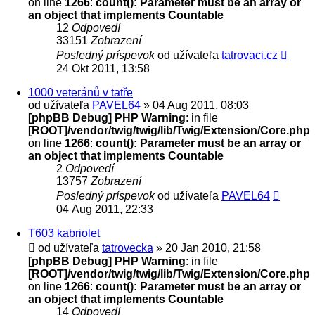
on line
1266
:
count(): Parameter must be an array or
an object that implements Countable
12
Odpovedí
33151
Zobrazení
Posledný príspevok
od užívateľa
tatrovaci.cz
24 Okt 2011, 13:58
1000 veteránů v tatře
od užívateľa
PAVEL64
» 04 Aug 2011, 08:03
[phpBB Debug] PHP Warning
: in file
[ROOT]/vendor/twig/twig/lib/Twig/Extension/Core.php
on line
1266
:
count(): Parameter must be an array or
an object that implements Countable
2
Odpovedí
13757
Zobrazení
Posledný príspevok
od užívateľa
PAVEL64
04 Aug 2011, 22:33
T603 kabriolet
od užívateľa
tatrovecka
» 20 Jan 2010, 21:58
[phpBB Debug] PHP Warning
: in file
[ROOT]/vendor/twig/twig/lib/Twig/Extension/Core.php
on line
1266
:
count(): Parameter must be an array or
an object that implements Countable
14
Odpovedí