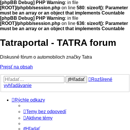
[phpBB Debug] PHP Warning
: in file
[ROOT]/phpbb/session.php
on line
580
:
sizeof(): Parameter
must be an array or an object that implements Countable
[phpBB Debug] PHP Warning
: in file
[ROOT]/phpbb/session.php
on line
636
:
sizeof(): Parameter
must be an array or an object that implements Countable
Tatraportal - TATRA forum
Diskusné fórum o automobiloch značky Tatra
Prejsť na obsah
Hľadať
Rozšírené
vyhľadávanie
Rýchle odkazy
Temy bez odpovedí
Aktívne témy
Hľadať