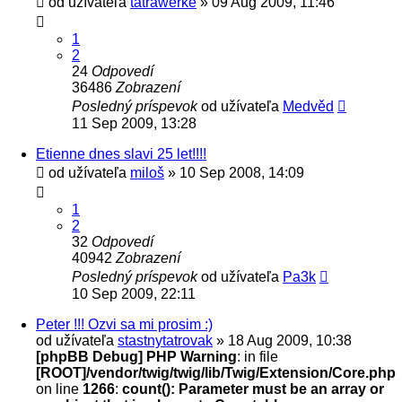
od užívateľa
tatrawerke
» 09 Aug 2009, 11:46
1
2
24
Odpovedí
36486
Zobrazení
Posledný príspevok
od užívateľa
Medvěd
11 Sep 2009, 13:28
Etienne dnes slavi 25 let!!!!
od užívateľa
miloš
» 10 Sep 2008, 14:09
1
2
32
Odpovedí
40942
Zobrazení
Posledný príspevok
od užívateľa
Pa3k
10 Sep 2009, 22:11
Peter !!! Ozvi sa mi prosim :)
od užívateľa
stastnytatrovak
» 18 Aug 2009, 10:38
[phpBB Debug] PHP Warning
: in file
[ROOT]/vendor/twig/twig/lib/Twig/Extension/Core.php
on line
1266
:
count(): Parameter must be an array or