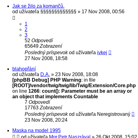
Jak se žilo za komančů.
od užívateľa
§§§§§§§§§§§§§
» 17 Nov 2008, 00:56
1
2
3
52
Odpovedí
65649
Zobrazení
Posledný príspevok
od užívateľa
ivkej
27 Nov 2008, 18:58
blahopřání
od užívateľa
D.A.
» 23 Nov 2008, 18:08
[phpBB Debug] PHP Warning
: in file
[ROOT]/vendor/twig/twig/lib/Twig/Extension/Core.php
on line
1266
:
count(): Parameter must be an array or
an object that implements Countable
7
Odpovedí
17763
Zobrazení
Posledný príspevok
od užívateľa
Neregistrovaný
23 Nov 2008, 20:24
Maska na model 1995
od užívateľa
Mgr.Petr Naszrával
» 26 Okt 2008, 15:02