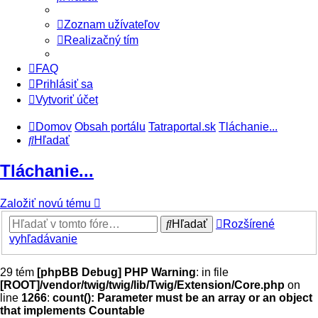
Zoznam užívateľov
Realizačný tím
FAQ
Prihlásiť sa
Vytvoriť účet
Domov
Obsah portálu
Tatraportal.sk
Tláchanie...
Hľadať
Tláchanie...
Založiť novú tému
Hľadať
Rozšírené
vyhľadávanie
29 tém
[phpBB Debug] PHP Warning
: in file
[ROOT]/vendor/twig/twig/lib/Twig/Extension/Core.php
on
line
1266
:
count(): Parameter must be an array or an object
that implements Countable