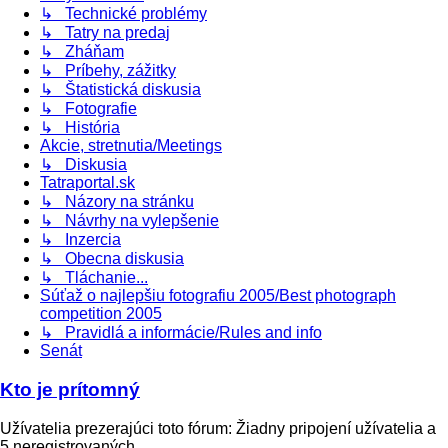
↳ Technické problémy
↳ Tatry na predaj
↳ Zháňam
↳ Príbehy, zážitky
↳ Štatistická diskusia
↳ Fotografie
↳ História
Akcie, stretnutia/Meetings
↳ Diskusia
Tatraportal.sk
↳ Názory na stránku
↳ Návrhy na vylepšenie
↳ Inzercia
↳ Obecna diskusia
↳ Tláchanie...
Súťaž o najlepšiu fotografiu 2005/Best photograph
competition 2005
↳ Pravidlá a informácie/Rules and info
Senát
Kto je prítomný
Užívatelia prezerajúci toto fórum: Žiadny pripojení užívatelia a
5 neregistrovaných