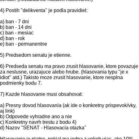
4) Postih "delikventa" je podla pravidiel:
a) ban - 7 dni
b) ban - 14 dni
c) ban - mesiac
d) ban - rok
e) ban - permanentne
5) Predsedom senatu je etienne.
6) Predseda senatu ma pravo zrusit hlasovanie, ktore povazuje
za neslusne, urazajuce alebo hrube. (hlasovania typu "je x
idiot" atd.) Takisto moze zrusit hlasovanie, ktore nesplna
podmienky bodu 7.
7) Kazde hlasovanie musi obsahovat:
a) Presny dovod hlasovania (ak ide o konkretny prispevok/vky,
aj link)
b) Odpovede vyhradne ano a nie
c) Konkretny navrh trestu z bodu 4)
d) Nazov "SENAT - Hlasovacia otazka"
Hlasovanie je platne, pokial ma jedna z volieb viac, ako 10%