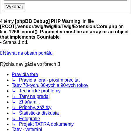
4 témy
[phpBB Debug] PHP Warning
: in file
[ROOT]/vendor/twig/twig/lib/Twig/Extension/Core.php
on
line
1266
:
count(): Parameter must be an array or an object
that implements Countable
• Strana
1
z
1
Návrat na obsah portálu
Rýchla navigácia vo fórach
Pravidla fora
↳ Pravidla fora - prosim precitat
Tatry 70-tych, 80-tych a 90-tych rokov
↳ Technické problémy
↳ Tatry na predaj
↳ Zháňam...
↳ Príbehy, zážitky
↳ Štatistická diskusia
↳ Fotografie
↳ Projekt TATRA dokumenty
Tatry - veteráni