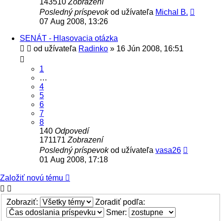
143510
Zobrazení
Posledný príspevok
od užívateľa
Michal B.
07 Aug 2008, 13:26
SENÁT - Hlasovacia otázka
od užívateľa
Radinko
» 16 Jún 2008, 16:51
1
…
4
5
6
7
8
140
Odpovedí
171171
Zobrazení
Posledný príspevok
od užívateľa
vasa26
01 Aug 2008, 17:18
Založiť novú tému
Zobraziť:
Zoradiť podľa:
Smer: