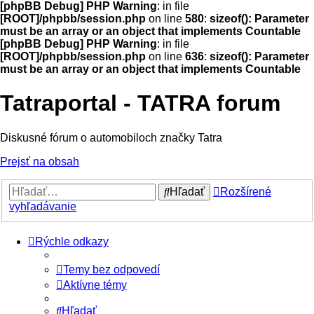
[phpBB Debug] PHP Warning
: in file
[ROOT]/phpbb/session.php
on line
580
:
sizeof(): Parameter
must be an array or an object that implements Countable
[phpBB Debug] PHP Warning
: in file
[ROOT]/phpbb/session.php
on line
636
:
sizeof(): Parameter
must be an array or an object that implements Countable
Tatraportal - TATRA forum
Diskusné fórum o automobiloch značky Tatra
Prejsť na obsah
Hľadať
Rozšírené
vyhľadávanie
Rýchle odkazy
Temy bez odpovedí
Aktívne témy
Hľadať