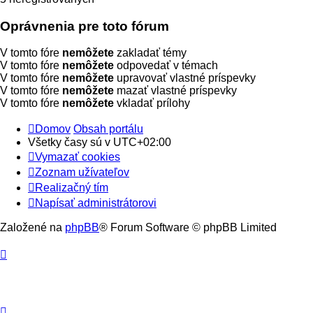
Oprávnenia pre toto fórum
V tomto fóre
nemôžete
zakladať témy
V tomto fóre
nemôžete
odpovedať v témach
V tomto fóre
nemôžete
upravovať vlastné príspevky
V tomto fóre
nemôžete
mazať vlastné príspevky
V tomto fóre
nemôžete
vkladať prílohy
Domov
Obsah portálu
Všetky časy sú v
UTC+02:00
Vymazať cookies
Zoznam užívateľov
Realizačný tím
Napísať administrátorovi
Založené na
phpBB
® Forum Software © phpBB Limited