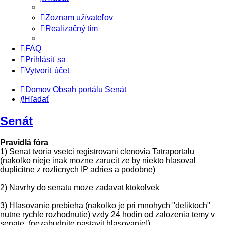
Zoznam užívateľov
Realizačný tím
FAQ
Prihlásiť sa
Vytvoriť účet
Domov
Obsah portálu
Senát
Hľadať
Senát
Pravidlá fóra
1) Senat tvoria vsetci registrovani clenovia Tatraportalu
(nakolko nieje inak mozne zarucit ze by niekto hlasoval
duplicitne z rozlicnych IP adries a podobne)
2) Navrhy do senatu moze zadavat ktokolvek
3) Hlasovanie prebieha (nakolko je pri mnohych "deliktoch"
nutne rychle rozhodnutie) vzdy 24 hodin od zalozenia temy v
senate. (nezabudnite nastavit hlasovanie!)