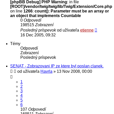
[phpBB Debug] PHP Warning
: in file
[ROOT]/vendor/twig/twig/lib/Twig/Extension/Core.php
on line
1266
:
count(): Parameter must be an array or
an object that implements Countable
0
Odpovedí
198515
Zobrazení
Posledný príspevok
od užívateľa
etienne
16 Dec 2005, 09:32
Témy
Odpovedí
Zobrazení
Posledný príspevok
SENAT - Zobrazovani IP ze ktere byl poslan clanek.
od užívateľa
Havrla
» 13 Nov 2008, 00:00
1
2
3
4
5
6
107
Odpovedí
169511
Zobrazení