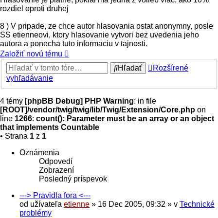
rozdiel oproti druhej
8 ) V pripade, ze chce autor hlasovania ostat anonymny, posle
SS etienneovi, ktory hlasovanie vytvori bez uvedenia jeho
autora a ponecha tuto informaciu v tajnosti.
Založiť novú tému
Hľadať
Rozšírené
vyhľadávanie
4 témy
[phpBB Debug] PHP Warning
: in file
[ROOT]/vendor/twig/twig/lib/Twig/Extension/Core.php
on
line
1266
:
count(): Parameter must be an array or an object
that implements Countable
• Strana
1
z
1
Oznámenia
Odpovedí
Zobrazení
Posledný príspevok
---> Pravidla fora <---
od užívateľa
etienne
» 16 Dec 2005, 09:32 » v
Technické
problémy