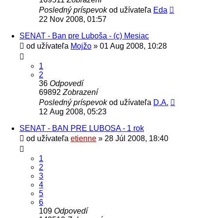
Posledný príspevok
od užívateľa
Eda
22 Nov 2008, 01:57
SENAT - Ban pre Luboša - (c) Mesiac
od užívateľa
Mojžo
» 01 Aug 2008, 10:28
1
2
36
Odpovedí
69892
Zobrazení
Posledný príspevok
od užívateľa
D.A.
12 Aug 2008, 05:23
SENAT - BAN PRE LUBOSA - 1 rok
od užívateľa
etienne
» 28 Júl 2008, 18:40
1
2
3
4
5
6
109
Odpovedí