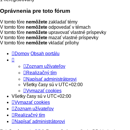
Oprávnenia pre toto fórum
V tomto fóre
nemôžete
zakladať témy
V tomto fóre
nemôžete
odpovedať v témach
V tomto fóre
nemôžete
upravovať vlastné príspevky
V tomto fóre
nemôžete
mazať vlastné príspevky
V tomto fóre
nemôžete
vkladať prílohy
Domov
Obsah portálu
Zoznam užívateľov
Realizačný tím
Napísať administrátorovi
Všetky časy sú v
UTC+02:00
Vymazať cookies
Všetky časy sú v
UTC+02:00
Vymazať cookies
Zoznam užívateľov
Realizačný tím
Napísať administrátorovi