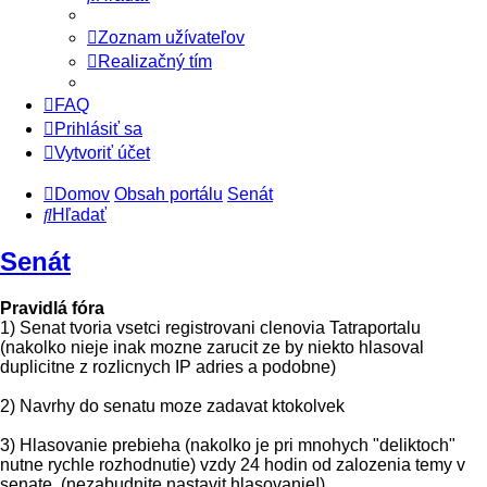
Zoznam užívateľov
Realizačný tím
FAQ
Prihlásiť sa
Vytvoriť účet
Domov
Obsah portálu
Senát
Hľadať
Senát
Pravidlá fóra
1) Senat tvoria vsetci registrovani clenovia Tatraportalu
(nakolko nieje inak mozne zarucit ze by niekto hlasoval
duplicitne z rozlicnych IP adries a podobne)
2) Navrhy do senatu moze zadavat ktokolvek
3) Hlasovanie prebieha (nakolko je pri mnohych "deliktoch"
nutne rychle rozhodnutie) vzdy 24 hodin od zalozenia temy v
senate. (nezabudnite nastavit hlasovanie!)