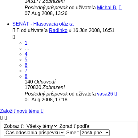
143177
Zobrazení
Posledný príspevok
od užívateľa
Michal B.
07 Aug 2008, 13:26
SENÁT - Hlasovacia otázka
od užívateľa
Radinko
» 16 Jún 2008, 16:51
1
…
4
5
6
7
8
140
Odpovedí
170830
Zobrazení
Posledný príspevok
od užívateľa
vasa26
01 Aug 2008, 17:18
Založiť novú tému
Zobraziť:
Zoradiť podľa:
Smer: