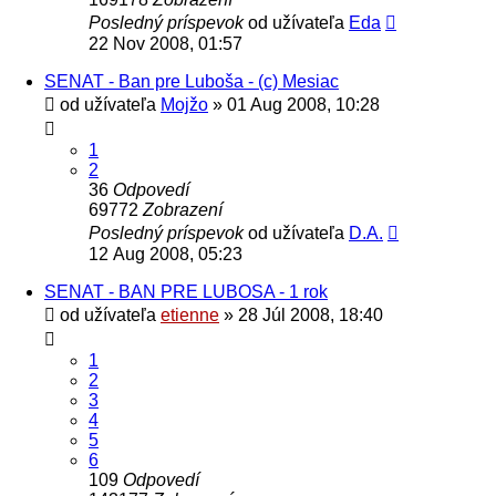
Posledný príspevok
od užívateľa
Eda
22 Nov 2008, 01:57
SENAT - Ban pre Luboša - (c) Mesiac
od užívateľa
Mojžo
» 01 Aug 2008, 10:28
1
2
36
Odpovedí
69772
Zobrazení
Posledný príspevok
od užívateľa
D.A.
12 Aug 2008, 05:23
SENAT - BAN PRE LUBOSA - 1 rok
od užívateľa
etienne
» 28 Júl 2008, 18:40
1
2
3
4
5
6
109
Odpovedí