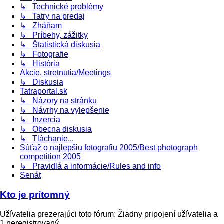
↳ Technické problémy
↳ Tatry na predaj
↳ Zháňam
↳ Príbehy, zážitky
↳ Štatistická diskusia
↳ Fotografie
↳ História
Akcie, stretnutia/Meetings
↳ Diskusia
Tatraportal.sk
↳ Názory na stránku
↳ Návrhy na vylepšenie
↳ Inzercia
↳ Obecna diskusia
↳ Tláchanie...
Súťaž o najlepšiu fotografiu 2005/Best photograph
competition 2005
↳ Pravidlá a informácie/Rules and info
Senát
Kto je prítomný
Užívatelia prezerajúci toto fórum: Žiadny pripojení užívatelia a
1 neregistrovaný