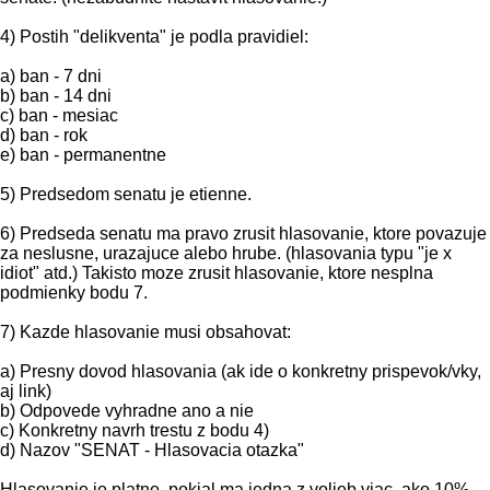
4) Postih "delikventa" je podla pravidiel:
a) ban - 7 dni
b) ban - 14 dni
c) ban - mesiac
d) ban - rok
e) ban - permanentne
5) Predsedom senatu je etienne.
6) Predseda senatu ma pravo zrusit hlasovanie, ktore povazuje
za neslusne, urazajuce alebo hrube. (hlasovania typu "je x
idiot" atd.) Takisto moze zrusit hlasovanie, ktore nesplna
podmienky bodu 7.
7) Kazde hlasovanie musi obsahovat:
a) Presny dovod hlasovania (ak ide o konkretny prispevok/vky,
aj link)
b) Odpovede vyhradne ano a nie
c) Konkretny navrh trestu z bodu 4)
d) Nazov "SENAT - Hlasovacia otazka"
Hlasovanie je platne, pokial ma jedna z volieb viac, ako 10%