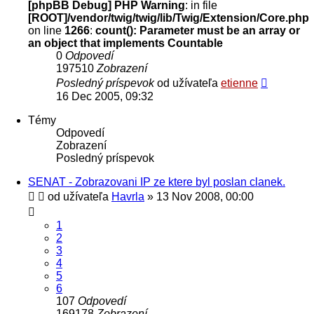
[phpBB Debug] PHP Warning
: in file
[ROOT]/vendor/twig/twig/lib/Twig/Extension/Core.php
on line
1266
:
count(): Parameter must be an array or
an object that implements Countable
0
Odpovedí
197510
Zobrazení
Posledný príspevok
od užívateľa
etienne
16 Dec 2005, 09:32
Témy
Odpovedí
Zobrazení
Posledný príspevok
SENAT - Zobrazovani IP ze ktere byl poslan clanek.
od užívateľa
Havrla
» 13 Nov 2008, 00:00
1
2
3
4
5
6
107
Odpovedí
169178
Zobrazení