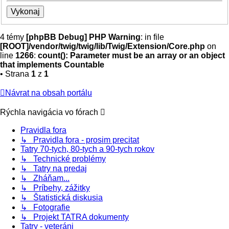
4 témy
[phpBB Debug] PHP Warning
: in file
[ROOT]/vendor/twig/twig/lib/Twig/Extension/Core.php
on
line
1266
:
count(): Parameter must be an array or an object
that implements Countable
• Strana
1
z
1
Návrat na obsah portálu
Rýchla navigácia vo fórach
Pravidla fora
↳ Pravidla fora - prosim precitat
Tatry 70-tych, 80-tych a 90-tych rokov
↳ Technické problémy
↳ Tatry na predaj
↳ Zháňam...
↳ Príbehy, zážitky
↳ Štatistická diskusia
↳ Fotografie
↳ Projekt TATRA dokumenty
Tatry - veteráni