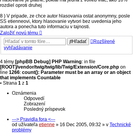
rozdiel oproti druhej
8 ) V pripade, ze chce autor hlasovania ostat anonymny, posle
SS etienneovi, ktory hlasovanie vytvori bez uvedenia jeho
autora a ponecha tuto informaciu v tajnosti.
Založiť novú tému
Hľadať
Rozšírené
vyhľadávanie
4 témy
[phpBB Debug] PHP Warning
: in file
[ROOT]/vendor/twig/twig/lib/Twig/Extension/Core.php
on
line
1266
:
count(): Parameter must be an array or an object
that implements Countable
• Strana
1
z
1
Oznámenia
Odpovedí
Zobrazení
Posledný príspevok
---> Pravidla fora <---
od užívateľa
etienne
» 16 Dec 2005, 09:32 » v
Technické
problémy