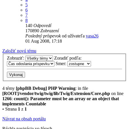
5
6
7
8
140
Odpovedí
170890
Zobrazení
Posledný príspevok
od užívateľa
vasa26
01 Aug 2008, 17:18
Založiť novú tému
Zobraziť:
Zoradiť podľa:
Smer:
4 témy
[phpBB Debug] PHP Warning
: in file
[ROOT]/vendor/twig/twig/lib/Twig/Extension/Core.php
on line
1266
:
count(): Parameter must be an array or an object that
implements Countable
• Strana
1
z
1
Návrat na obsah portálu
Rýchla navigácia vo fórach