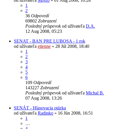
od užívateľa
Mojžo
» 01 Aug 2008, 10:28
1
2
36
Odpovedí
69802
Zobrazení
Posledný príspevok
od užívateľa
D.A.
12 Aug 2008, 05:23
SENAT - BAN PRE LUBOSA - 1 rok
od užívateľa
etienne
» 28 Júl 2008, 18:40
1
2
3
4
5
6
109
Odpovedí
143227
Zobrazení
Posledný príspevok
od užívateľa
Michal B.
07 Aug 2008, 13:26
SENÁT - Hlasovacia otázka
od užívateľa
Radinko
» 16 Jún 2008, 16:51
1
…
4