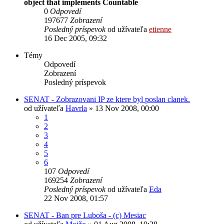
object that implements Countable
0
Odpovedí
197677
Zobrazení
Posledný príspevok
od užívateľa
etienne
16 Dec 2005, 09:32
Témy
Odpovedí
Zobrazení
Posledný príspevok
SENAT - Zobrazovani IP ze ktere byl poslan clanek.
od užívateľa
Havrla
» 13 Nov 2008, 00:00
1
2
3
4
5
6
107
Odpovedí
169254
Zobrazení
Posledný príspevok
od užívateľa
Eda
22 Nov 2008, 01:57
SENAT - Ban pre Luboša - (c) Mesiac