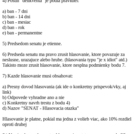
4) Postih "delikventa" je podla pravidiel:
a) ban - 7 dni
b) ban - 14 dni
c) ban - mesiac
d) ban - rok
e) ban - permanentne
5) Predsedom senatu je etienne.
6) Predseda senatu ma pravo zrusit hlasovanie, ktore povazuje za
neslusne, urazajuce alebo hrube. (hlasovania typu "je x idiot" atd.)
Takisto moze zrusit hlasovanie, ktore nesplna podmienky bodu 7.
7) Kazde hlasovanie musi obsahovat:
a) Presny dovod hlasovania (ak ide o konkretny prispevok/vky, aj
link)
b) Odpovede vyhradne ano a nie
c) Konkretny navrh trestu z bodu 4)
d) Nazov "SENAT - Hlasovacia otazka"
Hlasovanie je platne, pokial ma jedna z volieb viac, ako 10% rozdiel
oproti druhej