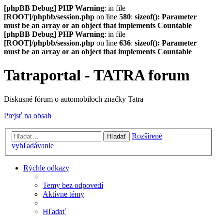
[phpBB Debug] PHP Warning
: in file
[ROOT]/phpbb/session.php
on line
580
:
sizeof(): Parameter
must be an array or an object that implements Countable
[phpBB Debug] PHP Warning
: in file
[ROOT]/phpbb/session.php
on line
636
:
sizeof(): Parameter
must be an array or an object that implements Countable
Tatraportal - TATRA forum
Diskusné fórum o automobiloch značky Tatra
Prejsť na obsah
Rozšírené
Hľadať
vyhľadávanie
Rýchle odkazy
Temy bez odpovedí
Aktívne témy
Hľadať