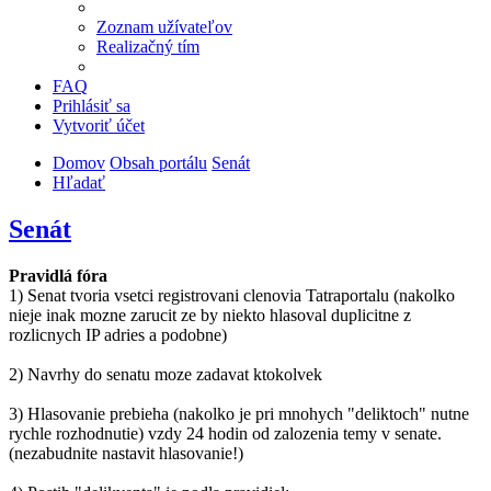
Zoznam užívateľov
Realizačný tím
FAQ
Prihlásiť sa
Vytvoriť účet
Domov
Obsah portálu
Senát
Hľadať
Senát
Pravidlá fóra
1) Senat tvoria vsetci registrovani clenovia Tatraportalu (nakolko
nieje inak mozne zarucit ze by niekto hlasoval duplicitne z
rozlicnych IP adries a podobne)
2) Navrhy do senatu moze zadavat ktokolvek
3) Hlasovanie prebieha (nakolko je pri mnohych "deliktoch" nutne
rychle rozhodnutie) vzdy 24 hodin od zalozenia temy v senate.
(nezabudnite nastavit hlasovanie!)