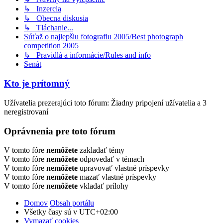
↳ Inzercia
↳ Obecna diskusia
↳ Tláchanie...
Súťaž o najlepšiu fotografiu 2005/Best photograph
competition 2005
↳ Pravidlá a informácie/Rules and info
Senát
Kto je prítomný
Užívatelia prezerajúci toto fórum: Žiadny pripojení užívatelia a 3
neregistrovaní
Oprávnenia pre toto fórum
V tomto fóre
nemôžete
zakladať témy
V tomto fóre
nemôžete
odpovedať v témach
V tomto fóre
nemôžete
upravovať vlastné príspevky
V tomto fóre
nemôžete
mazať vlastné príspevky
V tomto fóre
nemôžete
vkladať prílohy
Domov
Obsah portálu
Všetky časy sú v
UTC+02:00
Vymazať cookies