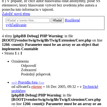
8 ) V pripade, ze chce autor hlasovania ostat anonymny, posle SS
etienneovi, ktory hlasovanie vytvori bez uvedenia jeho autora a
ponecha tuto informaciu v tajnosti.
Založiť novú tému
Rozšírené
Hľadať
vyhľadávanie
4 témy
[phpBB Debug] PHP Warning
: in file
[ROOT]/vendor/twig/twig/lib/Twig/Extension/Core.php
on line
1266
:
count(): Parameter must be an array or an object that
implements Countable
• Strana
1
z
1
Oznámenia
Odpovedí
Zobrazení
Posledný príspevok
---> Pravidla fora <---
od užívateľa
etienne
» 16 Dec 2005, 09:32 » v
Technické
problémy
[phpBB Debug] PHP Warning
: in file
[ROOT]/vendor/twig/twig/lib/Twig/Extension/Core.php
on line
1266
:
count(): Parameter must be an array or an