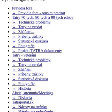
Pravidla fora
↳ Pravidla fora - prosim precitat
Tatry 70-tych, 80-tych a 90-tych rokov
↳ Technické problémy
↳ Tatry na predaj
↳ Zháňam...
↳ Príbehy, zážitky
↳ Štatistická diskusia
↳ Fotografie
↳ Projekt TATRA dokumenty
Tatry - veteráni
↳ Technické problémy
↳ Tatry na predaj
↳ Zháňam
↳ Príbehy, zážitky
↳ Štatistická diskusia
↳ Fotografie
↳ História
Akcie, stretnutia/Meetings
↳ Diskusia
Tatraportal.sk
↳ Názory na stránku
↳ Návrhy na vylepšenie