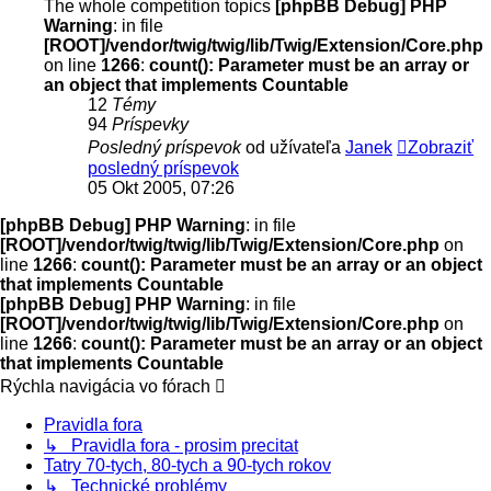
The whole competition topics
[phpBB Debug] PHP
Warning
: in file
[ROOT]/vendor/twig/twig/lib/Twig/Extension/Core.php
on line
1266
:
count(): Parameter must be an array or
an object that implements Countable
12
Témy
94
Príspevky
Posledný príspevok
od užívateľa
Janek
Zobraziť
posledný príspevok
05 Okt 2005, 07:26
[phpBB Debug] PHP Warning
: in file
[ROOT]/vendor/twig/twig/lib/Twig/Extension/Core.php
on
line
1266
:
count(): Parameter must be an array or an object
that implements Countable
[phpBB Debug] PHP Warning
: in file
[ROOT]/vendor/twig/twig/lib/Twig/Extension/Core.php
on
line
1266
:
count(): Parameter must be an array or an object
that implements Countable
Rýchla navigácia vo fórach
Pravidla fora
↳ Pravidla fora - prosim precitat
Tatry 70-tych, 80-tych a 90-tych rokov
↳ Technické problémy