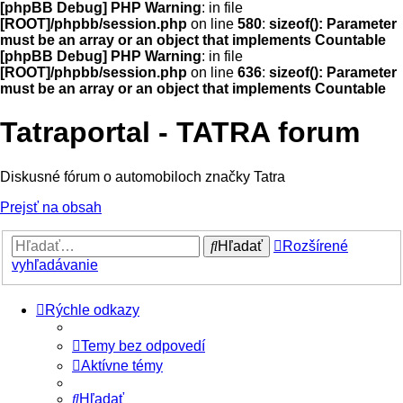
[phpBB Debug] PHP Warning
: in file
[ROOT]/phpbb/session.php
on line
580
:
sizeof(): Parameter
must be an array or an object that implements Countable
[phpBB Debug] PHP Warning
: in file
[ROOT]/phpbb/session.php
on line
636
:
sizeof(): Parameter
must be an array or an object that implements Countable
Tatraportal - TATRA forum
Diskusné fórum o automobiloch značky Tatra
Prejsť na obsah
Hľadať
Rozšírené
vyhľadávanie
Rýchle odkazy
Temy bez odpovedí
Aktívne témy
Hľadať