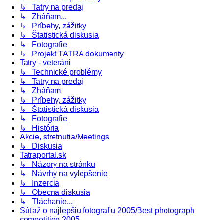
↳ Tatry na predaj
↳ Zháňam...
↳ Príbehy, zážitky
↳ Štatistická diskusia
↳ Fotografie
↳ Projekt TATRA dokumenty
Tatry - veteráni
↳ Technické problémy
↳ Tatry na predaj
↳ Zháňam
↳ Príbehy, zážitky
↳ Štatistická diskusia
↳ Fotografie
↳ História
Akcie, stretnutia/Meetings
↳ Diskusia
Tatraportal.sk
↳ Názory na stránku
↳ Návrhy na vylepšenie
↳ Inzercia
↳ Obecna diskusia
↳ Tláchanie...
Súťaž o najlepšiu fotografiu 2005/Best photograph
competition 2005