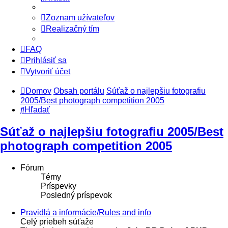
Zoznam užívateľov
Realizačný tím
FAQ
Prihlásiť sa
Vytvoriť účet
Domov
Obsah portálu
Súťaž o najlepšiu fotografiu
2005/Best photograph competition 2005
Hľadať
Súťaž o najlepšiu fotografiu 2005/Best
photograph competition 2005
Fórum
Témy
Príspevky
Posledný príspevok
Pravidlá a informácie/Rules and info
Celý priebeh súťaže