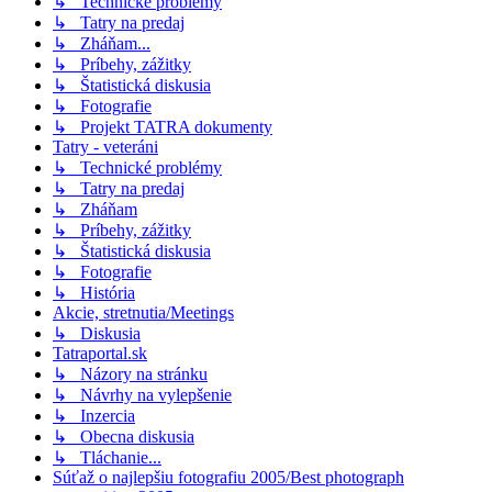
↳ Technické problémy
↳ Tatry na predaj
↳ Zháňam...
↳ Príbehy, zážitky
↳ Štatistická diskusia
↳ Fotografie
↳ Projekt TATRA dokumenty
Tatry - veteráni
↳ Technické problémy
↳ Tatry na predaj
↳ Zháňam
↳ Príbehy, zážitky
↳ Štatistická diskusia
↳ Fotografie
↳ História
Akcie, stretnutia/Meetings
↳ Diskusia
Tatraportal.sk
↳ Názory na stránku
↳ Návrhy na vylepšenie
↳ Inzercia
↳ Obecna diskusia
↳ Tláchanie...
Súťaž o najlepšiu fotografiu 2005/Best photograph