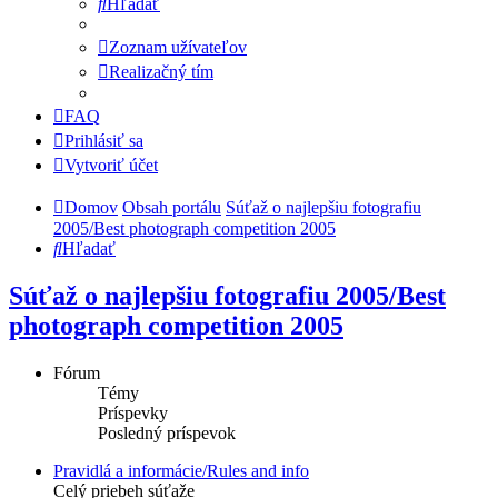
Hľadať
Zoznam užívateľov
Realizačný tím
FAQ
Prihlásiť sa
Vytvoriť účet
Domov
Obsah portálu
Súťaž o najlepšiu fotografiu
2005/Best photograph competition 2005
Hľadať
Súťaž o najlepšiu fotografiu 2005/Best
photograph competition 2005
Fórum
Témy
Príspevky
Posledný príspevok
Pravidlá a informácie/Rules and info
Celý priebeh súťaže