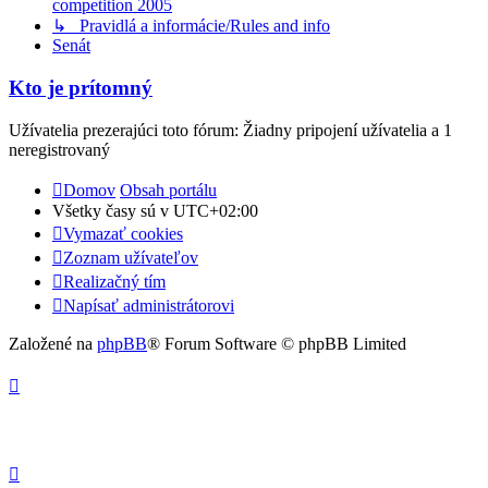
competition 2005
↳ Pravidlá a informácie/Rules and info
Senát
Kto je prítomný
Užívatelia prezerajúci toto fórum: Žiadny pripojení užívatelia a 1
neregistrovaný
Domov
Obsah portálu
Všetky časy sú v
UTC+02:00
Vymazať cookies
Zoznam užívateľov
Realizačný tím
Napísať administrátorovi
Založené na
phpBB
® Forum Software © phpBB Limited