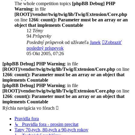
The whole competition topics
[phpBB Debug] PHP
Warning
: in file
[ROOT]/vendor/twig/twig/lib/Twig/Extension/Core.php
on line
1266
:
count(): Parameter must be an array or an
object that implements Countable
12
Témy
94
Príspevky
Posledný príspevok
od užívateľa
Janek
Zobraziť
posledný príspevok
05 Okt 2005, 07:26
[phpBB Debug] PHP Warning
: in file
[ROOT]/vendor/twig/twig/lib/Twig/Extension/Core.php
on line
1266
:
count(): Parameter must be an array or an object that
implements Countable
[phpBB Debug] PHP Warning
: in file
[ROOT]/vendor/twig/twig/lib/Twig/Extension/Core.php
on line
1266
:
count(): Parameter must be an array or an object that
implements Countable
Rýchla navigácia vo fórach
Pravidla fora
↳ Pravidla fora - prosim precitat
Tatry 70-tych, 80-tych a 90-tych rokov