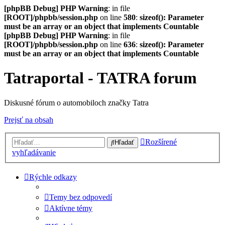
[phpBB Debug] PHP Warning
: in file
[ROOT]/phpbb/session.php
on line
580
:
sizeof(): Parameter
must be an array or an object that implements Countable
[phpBB Debug] PHP Warning
: in file
[ROOT]/phpbb/session.php
on line
636
:
sizeof(): Parameter
must be an array or an object that implements Countable
Tatraportal - TATRA forum
Diskusné fórum o automobiloch značky Tatra
Prejsť na obsah
Rozšírené
Hľadať
vyhľadávanie
Rýchle odkazy
Temy bez odpovedí
Aktívne témy