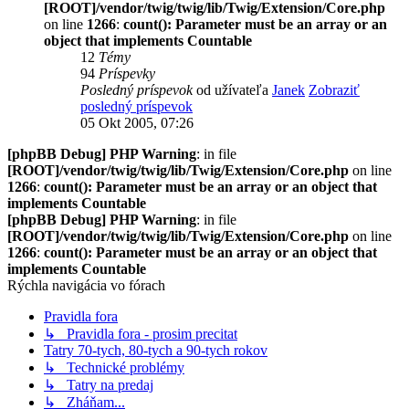
[ROOT]/vendor/twig/twig/lib/Twig/Extension/Core.php
on line
1266
:
count(): Parameter must be an array or an
object that implements Countable
12
Témy
94
Príspevky
Posledný príspevok
od užívateľa
Janek
Zobraziť
posledný príspevok
05 Okt 2005, 07:26
[phpBB Debug] PHP Warning
: in file
[ROOT]/vendor/twig/twig/lib/Twig/Extension/Core.php
on line
1266
:
count(): Parameter must be an array or an object that
implements Countable
[phpBB Debug] PHP Warning
: in file
[ROOT]/vendor/twig/twig/lib/Twig/Extension/Core.php
on line
1266
:
count(): Parameter must be an array or an object that
implements Countable
Rýchla navigácia vo fórach
Pravidla fora
↳ Pravidla fora - prosim precitat
Tatry 70-tych, 80-tych a 90-tych rokov
↳ Technické problémy
↳ Tatry na predaj
↳ Zháňam...