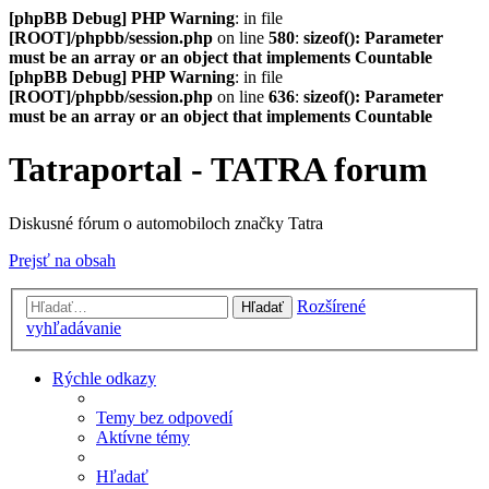
[phpBB Debug] PHP Warning
: in file
[ROOT]/phpbb/session.php
on line
580
:
sizeof(): Parameter
must be an array or an object that implements Countable
[phpBB Debug] PHP Warning
: in file
[ROOT]/phpbb/session.php
on line
636
:
sizeof(): Parameter
must be an array or an object that implements Countable
Tatraportal - TATRA forum
Diskusné fórum o automobiloch značky Tatra
Prejsť na obsah
Rozšírené
Hľadať
vyhľadávanie
Rýchle odkazy
Temy bez odpovedí
Aktívne témy
Hľadať