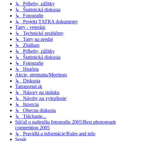
↳ Príbehy, zážitky
↳ Štatistická diskusia
↳ Fotografie
↳ Projekt TATRA dokumenty
Tatry - veteráni
↳ Technické problémy
↳ Tatry na predaj
↳ Zháňam
↳ Príbehy, zážitky
↳ Štatistická diskusia
↳ Fotografie
↳ História
Akcie, stretnutia/Meetings
↳ Diskusia
Tatraportal.sk
↳ Názory na stránku
↳ Návrhy na vylepšenie
↳ Inzercia
↳ Obecna diskusia
↳ Tláchanie...
Súťaž o najlepšiu fotografiu 2005/Best photograph
competition 2005
↳ Pravidlá a informácie/Rules and info
Senát