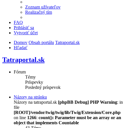
Zoznam užívateľov
Realizačný tím
FAQ
Prihlásiť sa
Vytvoriť účet
Domov
Obsah portálu
Tatraportal.sk
Hľadať
Tatraportal.sk
Fórum
Témy
Príspevky
Posledný príspevok
Názory na stránku
Názory na tatraportal.sk
[phpBB Debug] PHP Warning
: in
file
[ROOT]/vendor/twig/twig/lib/Twig/Extension/Core.php
on line
1266
:
count(): Parameter must be an array or an
object that implements Countable
43
Témy