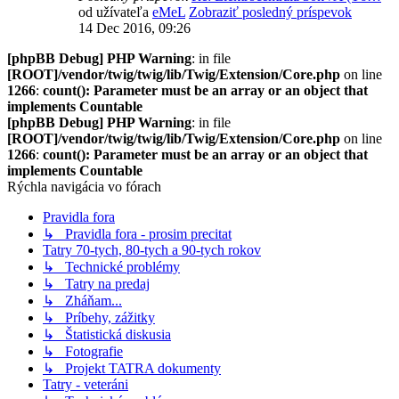
od užívateľa
eMeL
Zobraziť posledný príspevok
14 Dec 2016, 09:26
[phpBB Debug] PHP Warning
: in file
[ROOT]/vendor/twig/twig/lib/Twig/Extension/Core.php
on line
1266
:
count(): Parameter must be an array or an object that
implements Countable
[phpBB Debug] PHP Warning
: in file
[ROOT]/vendor/twig/twig/lib/Twig/Extension/Core.php
on line
1266
:
count(): Parameter must be an array or an object that
implements Countable
Rýchla navigácia vo fórach
Pravidla fora
↳ Pravidla fora - prosim precitat
Tatry 70-tych, 80-tych a 90-tych rokov
↳ Technické problémy
↳ Tatry na predaj
↳ Zháňam...
↳ Príbehy, zážitky
↳ Štatistická diskusia
↳ Fotografie
↳ Projekt TATRA dokumenty
Tatry - veteráni