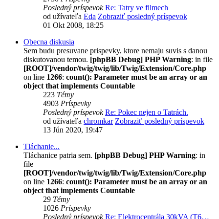
Posledný príspevok
Re: Tatry ve filmech
od užívateľa
Eda
Zobraziť posledný príspevok
01 Okt 2008, 18:25
Obecna diskusia
Sem budu presuvane prispevky, ktore nemaju suvis s danou
diskutovanou temou.
[phpBB Debug] PHP Warning
: in file
[ROOT]/vendor/twig/twig/lib/Twig/Extension/Core.php
on line
1266
:
count(): Parameter must be an array or an
object that implements Countable
223
Témy
4903
Príspevky
Posledný príspevok
Re: Pokec nejen o Tatrách.
od užívateľa
chromkar
Zobraziť posledný príspevok
13 Jún 2020, 19:47
Tláchanie...
Tláchanice patria sem.
[phpBB Debug] PHP Warning
: in
file
[ROOT]/vendor/twig/twig/lib/Twig/Extension/Core.php
on line
1266
:
count(): Parameter must be an array or an
object that implements Countable
29
Témy
1026
Príspevky
Posledný príspevok
Re: Elektrocentrála 30kVA (T6…