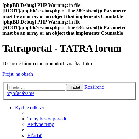
[phpBB Debug] PHP Warning
: in file
[ROOT]/phpbb/session.php
on line
580
:
sizeof(): Parameter
must be an array or an object that implements Countable
[phpBB Debug] PHP Warning
: in file
[ROOT]/phpbb/session.php
on line
636
:
sizeof(): Parameter
must be an array or an object that implements Countable
Tatraportal - TATRA forum
Diskusné fórum o automobiloch značky Tatra
Prejsť na obsah
Rozšírené
Hľadať
vyhľadávanie
Rýchle odkazy
Temy bez odpovedí
Aktívne témy
Hľadať