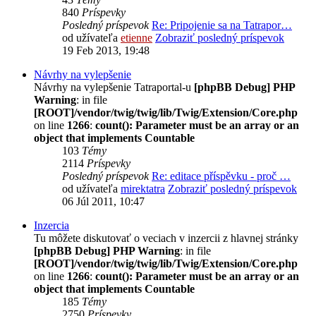
840
Príspevky
Posledný príspevok
Re: Pripojenie sa na Tatrapor…
od užívateľa
etienne
Zobraziť posledný príspevok
19 Feb 2013, 19:48
Návrhy na vylepšenie
Návrhy na vylepšenie Tatraportal-u
[phpBB Debug] PHP
Warning
: in file
[ROOT]/vendor/twig/twig/lib/Twig/Extension/Core.php
on line
1266
:
count(): Parameter must be an array or an
object that implements Countable
103
Témy
2114
Príspevky
Posledný príspevok
Re: editace příspěvku - proč …
od užívateľa
mirektatra
Zobraziť posledný príspevok
06 Júl 2011, 10:47
Inzercia
Tu môžete diskutovať o veciach v inzercii z hlavnej stránky
[phpBB Debug] PHP Warning
: in file
[ROOT]/vendor/twig/twig/lib/Twig/Extension/Core.php
on line
1266
:
count(): Parameter must be an array or an
object that implements Countable
185
Témy
2750
Príspevky