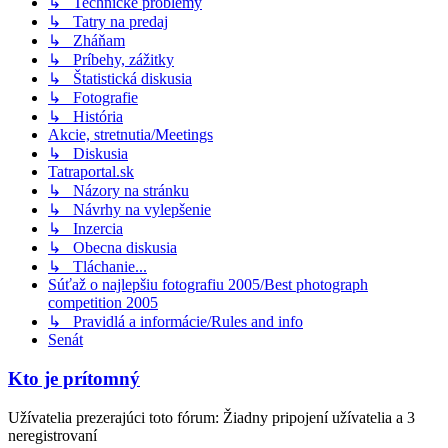
↳ Technické problémy
↳ Tatry na predaj
↳ Zháňam
↳ Príbehy, zážitky
↳ Štatistická diskusia
↳ Fotografie
↳ História
Akcie, stretnutia/Meetings
↳ Diskusia
Tatraportal.sk
↳ Názory na stránku
↳ Návrhy na vylepšenie
↳ Inzercia
↳ Obecna diskusia
↳ Tláchanie...
Súťaž o najlepšiu fotografiu 2005/Best photograph
competition 2005
↳ Pravidlá a informácie/Rules and info
Senát
Kto je prítomný
Užívatelia prezerajúci toto fórum: Žiadny pripojení užívatelia a 3
neregistrovaní