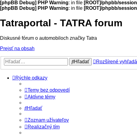
[phpBB Debug] PHP Warning
: in file
[ROOT]/phpbb/session
[phpBB Debug] PHP Warning
: in file
[ROOT]/phpbb/session
Tatraportal - TATRA forum
Diskusné fórum o automobiloch značky Tatra
Prejsť na obsah
Hľadať
Rozšírené vyhľadá
Rýchle odkazy
Temy bez odpovedí
Aktívne témy
Hľadať
Zoznam užívateľov
Realizačný tím