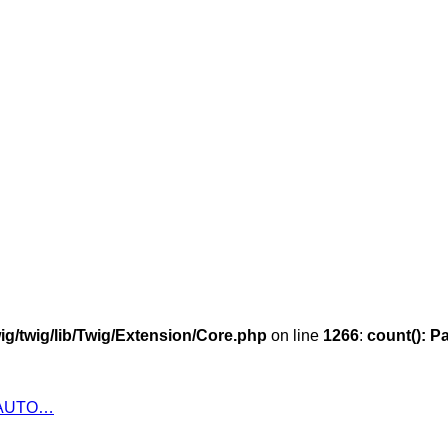
g/twig/lib/Twig/Extension/Core.php
on line
1266
:
count(): P
 AUTO…