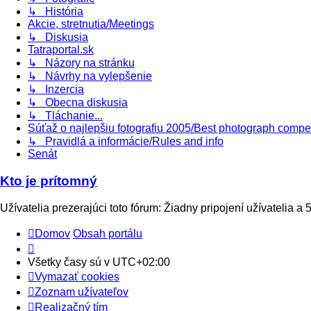
↳ História
Akcie, stretnutia/Meetings
↳ Diskusia
Tatraportal.sk
↳ Názory na stránku
↳ Návrhy na vylepšenie
↳ Inzercia
↳ Obecna diskusia
↳ Tláchanie...
Súťaž o najlepšiu fotografiu 2005/Best photograph compe
↳ Pravidlá a informácie/Rules and info
Senát
Kto je prítomný
Užívatelia prezerajúci toto fórum: Žiadny pripojení užívatelia a
Domov
Obsah portálu
Všetky časy sú v
UTC+02:00
Vymazať cookies
Zoznam užívateľov
Realizačný tím