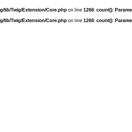
g/lib/Twig/Extension/Core.php
on line
1266
:
count(): Parame
g/lib/Twig/Extension/Core.php
on line
1266
:
count(): Parame