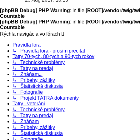
[phpBB Debug] PHP Warning
: in file
[ROOT]/vendor/twig/twi
Countable
[phpBB Debug] PHP Warning
: in file
[ROOT]/vendor/twig/twi
Countable
Rýchla navigácia vo fórach
Pravidla fora
↳ Pravidla fora - prosim precitat
Tatry 70-tych, 80-tych a 90-tych rokov
↳ Technické problémy
↳ Tatry na predaj
↳ Zháňam...
↳ Príbehy, zážitky
↳ Štatistická diskusia
↳ Fotografie
↳ Projekt TATRA dokumenty
Tatry - veteráni
↳ Technické problémy
↳ Tatry na predaj
↳ Zháňam
↳ Príbehy, zážitky
↳ Štatistická diskusia
↳ Fotografie