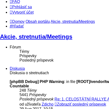
FAQ
Prihlásiť sa
Vytvoriť účet
Domov
Obsah portálu
Akcie, stretnutia/Meetings
Hľadať
Akcie, stretnutia/Meetings
Fórum
Témy
Príspevky
Posledný príspevok
Diskusia
Diskusia o stretnutiach
[phpBB Debug] PHP Warning
: in file
[ROOT]/vendor/twi
Countable
248
Témy
5441
Príspevky
Posledný príspevok
Re: 1. CELOSTÁTNÍ RALLYE
od užívateľa
Zdicho
Zobraziť posledný príspevok
29 Aug 2017, 10:15