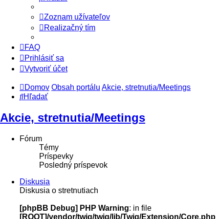
Zoznam užívateľov
Realizačný tím
FAQ
Prihlásiť sa
Vytvoriť účet
Domov
Obsah portálu
Akcie, stretnutia/Meetings
Hľadať
Akcie, stretnutia/Meetings
Fórum
Témy
Príspevky
Posledný príspevok
Diskusia
Diskusia o stretnutiach
[phpBB Debug] PHP Warning
: in file
[ROOT]/vendor/twig/twig/lib/Twig/Extension/Core.php