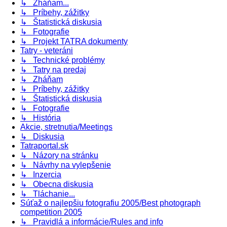
↳ Zháňam...
↳ Príbehy, zážitky
↳ Štatistická diskusia
↳ Fotografie
↳ Projekt TATRA dokumenty
Tatry - veteráni
↳ Technické problémy
↳ Tatry na predaj
↳ Zháňam
↳ Príbehy, zážitky
↳ Štatistická diskusia
↳ Fotografie
↳ História
Akcie, stretnutia/Meetings
↳ Diskusia
Tatraportal.sk
↳ Názory na stránku
↳ Návrhy na vylepšenie
↳ Inzercia
↳ Obecna diskusia
↳ Tláchanie...
Súťaž o najlepšiu fotografiu 2005/Best photograph
competition 2005
↳ Pravidlá a informácie/Rules and info