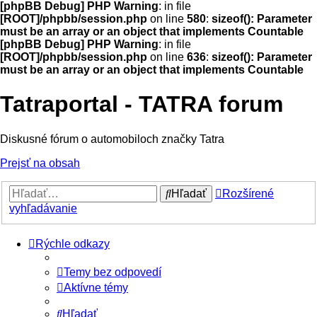
[phpBB Debug] PHP Warning
: in file
[ROOT]/phpbb/session.php
on line
580
:
sizeof(): Parameter
must be an array or an object that implements Countable
[phpBB Debug] PHP Warning
: in file
[ROOT]/phpbb/session.php
on line
636
:
sizeof(): Parameter
must be an array or an object that implements Countable
Tatraportal - TATRA forum
Diskusné fórum o automobiloch značky Tatra
Prejsť na obsah
Hľadať
Rozšírené
vyhľadávanie
Rýchle odkazy
Temy bez odpovedí
Aktívne témy
Hľadať