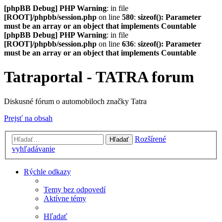
[phpBB Debug] PHP Warning
: in file
[ROOT]/phpbb/session.php
on line
580
:
sizeof(): Parameter
must be an array or an object that implements Countable
[phpBB Debug] PHP Warning
: in file
[ROOT]/phpbb/session.php
on line
636
:
sizeof(): Parameter
must be an array or an object that implements Countable
Tatraportal - TATRA forum
Diskusné fórum o automobiloch značky Tatra
Prejsť na obsah
Rozšírené
Hľadať
vyhľadávanie
Rýchle odkazy
Temy bez odpovedí
Aktívne témy
Hľadať