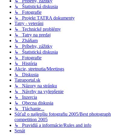
↳ Príbehy, zážitky
↳ Štatistická diskusia
↳ Fotografie
↳ Projekt TATRA dokumenty
Tatry - veteráni
↳ Technické problémy
↳ Tatry na predaj
↳ Zháňam
↳ Príbehy, zážitky
↳ Štatistická diskusia
↳ Fotografie
↳ História
Akcie, stretnutia/Meetings
↳ Diskusia
Tatraportal.sk
↳ Názory na stránku
↳ Návrhy na vylepšenie
↳ Inzercia
↳ Obecna diskusia
↳ Tláchanie...
Súťaž o najlepšiu fotografiu 2005/Best photograph
competition 2005
↳ Pravidlá a informácie/Rules and info
Senát