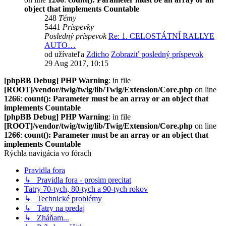
object that implements Countable
248
Témy
5441
Príspevky
Posledný príspevok
Re: 1. CELOSTÁTNÍ RALLYE
AUTO…
od užívateľa
Zdicho
Zobraziť posledný príspevok
29 Aug 2017, 10:15
[phpBB Debug] PHP Warning
: in file
[ROOT]/vendor/twig/twig/lib/Twig/Extension/Core.php
on line
1266
:
count(): Parameter must be an array or an object that
implements Countable
[phpBB Debug] PHP Warning
: in file
[ROOT]/vendor/twig/twig/lib/Twig/Extension/Core.php
on line
1266
:
count(): Parameter must be an array or an object that
implements Countable
Rýchla navigácia vo fórach
Pravidla fora
↳ Pravidla fora - prosim precitat
Tatry 70-tych, 80-tych a 90-tych rokov
↳ Technické problémy
↳ Tatry na predaj
↳ Zháňam...