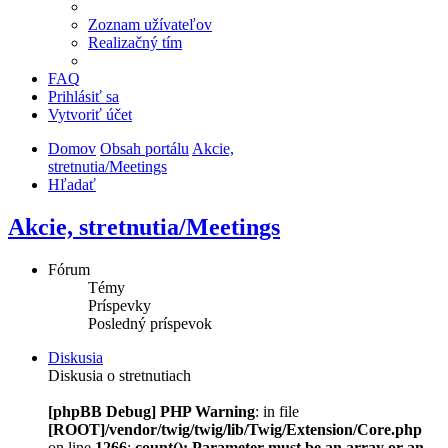
Zoznam užívateľov
Realizačný tím
FAQ
Prihlásiť sa
Vytvoriť účet
Domov
Obsah portálu
Akcie,
stretnutia/Meetings
Hľadať
Akcie, stretnutia/Meetings
Fórum
Témy
Príspevky
Posledný príspevok
Diskusia
Diskusia o stretnutiach
[phpBB Debug] PHP Warning
: in file
[ROOT]/vendor/twig/twig/lib/Twig/Extension/Core.php
on line
1266
:
count(): Parameter must be an array or an