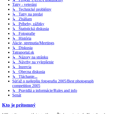
Tatry - veteráni
↳ Technické problémy
↳ Tatry na predaj
↳ Zháňam
↳ Príbehy, zážitky
↳ Štatistická diskusia
↳ Fotografie
↳ História
Akcie, stretnutia/Meetings
↳ Diskusia
Tatraportal.sk
↳ Názory na stránku
↳ Návrhy na vylepšenie
↳ Inzercia
↳ Obecna diskusia
↳ Tláchanie...
Súťaž o najlepšiu fotografiu 2005/Best photograph
competition 2005
↳ Pravidlá a informácie/Rules and info
Senát
Kto je prítomný