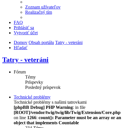
Zoznam užívateľov
Realizačný tím
FAQ
Prihlásiť sa
Vytvoriť účet
Domov
Obsah portálu
Tatry - veteráni
Hľadať
Tatry - veteráni
Fórum
Témy
Príspevky
Posledný príspevok
Technické problémy
Technické problémy s našimi tatrovkami
[phpBB Debug] PHP Warning
: in file
[ROOT]/vendor/twig/twig/lib/Twig/Extension/Core.php
on line
1266
:
count(): Parameter must be an array or an
object that implements Countable
234
Témy