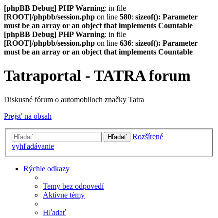
[phpBB Debug] PHP Warning
: in file
[ROOT]/phpbb/session.php
on line
580
:
sizeof(): Parameter
must be an array or an object that implements Countable
[phpBB Debug] PHP Warning
: in file
[ROOT]/phpbb/session.php
on line
636
:
sizeof(): Parameter
must be an array or an object that implements Countable
Tatraportal - TATRA forum
Diskusné fórum o automobiloch značky Tatra
Prejsť na obsah
Rozšírené
Hľadať
vyhľadávanie
Rýchle odkazy
Temy bez odpovedí
Aktívne témy
Hľadať