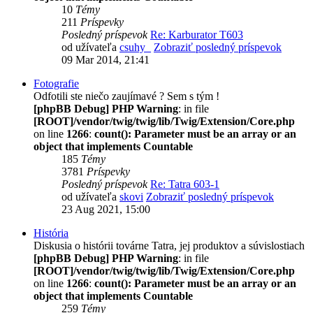
10
Témy
211
Príspevky
Posledný príspevok
Re: Karburator T603
od užívateľa
csuhy_
Zobraziť posledný príspevok
09 Mar 2014, 21:41
Fotografie
Odfotili ste niečo zaujímavé ? Sem s tým !
[phpBB Debug] PHP Warning
: in file
[ROOT]/vendor/twig/twig/lib/Twig/Extension/Core.php
on line
1266
:
count(): Parameter must be an array or an
object that implements Countable
185
Témy
3781
Príspevky
Posledný príspevok
Re: Tatra 603-1
od užívateľa
skovi
Zobraziť posledný príspevok
23 Aug 2021, 15:00
História
Diskusia o histórii továrne Tatra, jej produktov a súvislostiach
[phpBB Debug] PHP Warning
: in file
[ROOT]/vendor/twig/twig/lib/Twig/Extension/Core.php
on line
1266
:
count(): Parameter must be an array or an
object that implements Countable
259
Témy