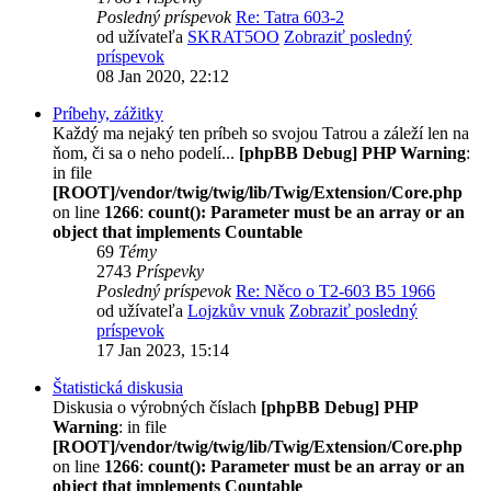
Posledný príspevok
Re: Tatra 603-2
od užívateľa
SKRAT5OO
Zobraziť posledný
príspevok
08 Jan 2020, 22:12
Príbehy, zážitky
Každý ma nejaký ten príbeh so svojou Tatrou a záleží len na
ňom, či sa o neho podelí...
[phpBB Debug] PHP Warning
:
in file
[ROOT]/vendor/twig/twig/lib/Twig/Extension/Core.php
on line
1266
:
count(): Parameter must be an array or an
object that implements Countable
69
Témy
2743
Príspevky
Posledný príspevok
Re: Něco o T2-603 B5 1966
od užívateľa
Lojzkův vnuk
Zobraziť posledný
príspevok
17 Jan 2023, 15:14
Štatistická diskusia
Diskusia o výrobných číslach
[phpBB Debug] PHP
Warning
: in file
[ROOT]/vendor/twig/twig/lib/Twig/Extension/Core.php
on line
1266
:
count(): Parameter must be an array or an
object that implements Countable