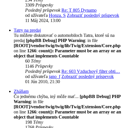
3309
Príspevky
Posledný príspevok
Re: T 805 Dynamo
od užívateľa
Honza. S
Zobraziť posledný príspevok
11 Máj 2024, 13:00
Tatry na predaj
Tu môžete diskutovať o automobiloch Tatra, ktoré sú na
predaj
[phpBB Debug] PHP Warning
: in file
[ROOT]/vendor/twig/twig/lib/Twig/Extension/Core.php
on line
1266
:
count(): Parameter must be an array or an
object that implements Countable
60
Témy
1146
Príspevky
Posledný príspevok
Re: 603 Vzduchový filter obti…
od užívateľa
jano_f
Zobraziť posledný príspevok
01 Jún 2010, 21:30
Zháňam
Čo jednému chýba, iný môže mať...
[phpBB Debug] PHP
Warning
: in file
[ROOT]/vendor/twig/twig/lib/Twig/Extension/Core.php
on line
1266
:
count(): Parameter must be an array or an
object that implements Countable
198
Témy
1768
Príspevky