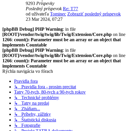
9293
Príspevky
Posledný príspevok
Re: T77
od užívateľa
Tominec
Zobraziť posledný príspevok
23 Mar 2024, 07:27
[phpBB Debug] PHP Warning
: in file
[ROOT]/vendor/twig/twig/lib/Twig/Extension/Core.php
on line
1266
:
count(): Parameter must be an array or an object that
implements Countable
[phpBB Debug] PHP Warning
: in file
[ROOT]/vendor/twig/twig/lib/Twig/Extension/Core.php
on line
1266
:
count(): Parameter must be an array or an object that
implements Countable
Rýchla navigácia vo fórach
Pravidla fora
↳ Pravidla fora - prosim precitat
Tatry 70-tych, 80-tych a 90-tych rokov
↳ Technické problémy
↳ Tatry na predaj
↳ Zháňam...
↳ Príbehy, zážitky
↳ Štatistická diskusia
↳ Fotografie
↳ Projekt TATRA dokumenty