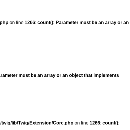
.php
on line
1266
:
count(): Parameter must be an array or an
arameter must be an array or an object that implements
/twig/lib/Twig/Extension/Core.php
on line
1266
:
count():