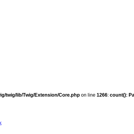
g/twig/lib/Twig/Extension/Core.php
on line
1266
:
count(): P
k