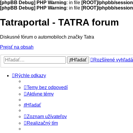
[phpBB Debug] PHP Warning
: in file
[ROOT]/phpbb/session
[phpBB Debug] PHP Warning
: in file
[ROOT]/phpbb/session
Tatraportal - TATRA forum
Diskusné fórum o automobiloch značky Tatra
Prejsť na obsah
Hľadať
Rozšírené vyhľadá
Rýchle odkazy
Temy bez odpovedí
Aktívne témy
Hľadať
Zoznam užívateľov
Realizačný tím