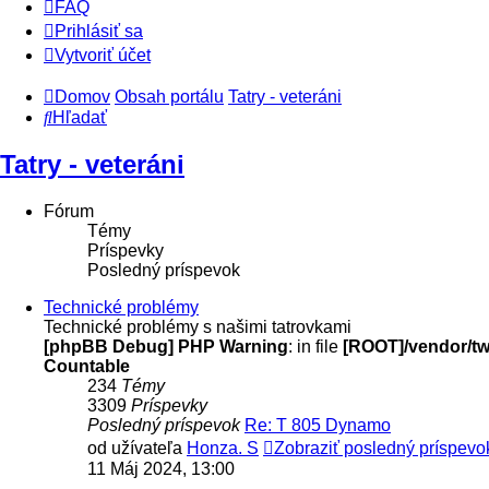
FAQ
Prihlásiť sa
Vytvoriť účet
Domov
Obsah portálu
Tatry - veteráni
Hľadať
Tatry - veteráni
Fórum
Témy
Príspevky
Posledný príspevok
Technické problémy
Technické problémy s našimi tatrovkami
[phpBB Debug] PHP Warning
: in file
[ROOT]/vendor/twi
Countable
234
Témy
3309
Príspevky
Posledný príspevok
Re: T 805 Dynamo
od užívateľa
Honza. S
Zobraziť posledný príspevo
11 Máj 2024, 13:00