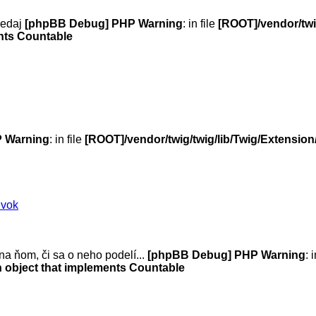
redaj
[phpBB Debug] PHP Warning
: in file
[ROOT]/vendor/twi
ents Countable
 Warning
: in file
[ROOT]/vendor/twig/twig/lib/Twig/Extensio
evok
na ňom, či sa o neho podelí...
[phpBB Debug] PHP Warning
: 
n object that implements Countable