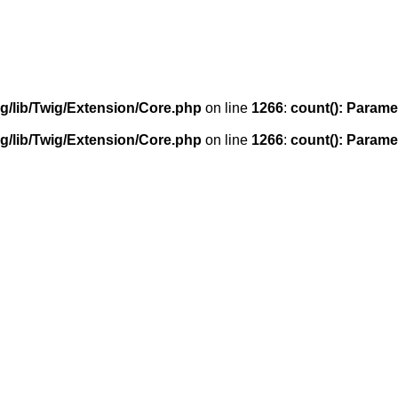
g/lib/Twig/Extension/Core.php
on line
1266
:
count(): Parame
g/lib/Twig/Extension/Core.php
on line
1266
:
count(): Parame