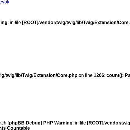
pevok
ing
: in file
[ROOT]/vendor/twig/twig/lib/Twig/Extension/Core
g/twig/lib/Twig/Extension/Core.php
on line
1266
:
count(): P
iach
[phpBB Debug] PHP Warning
: in file
[ROOT]/vendor/twig
ents Countable