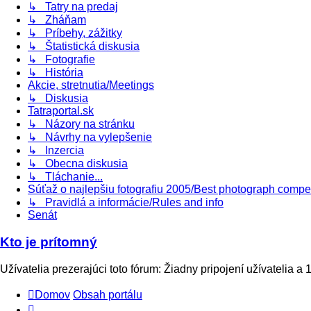
↳ Tatry na predaj
↳ Zháňam
↳ Príbehy, zážitky
↳ Štatistická diskusia
↳ Fotografie
↳ História
Akcie, stretnutia/Meetings
↳ Diskusia
Tatraportal.sk
↳ Názory na stránku
↳ Návrhy na vylepšenie
↳ Inzercia
↳ Obecna diskusia
↳ Tláchanie...
Súťaž o najlepšiu fotografiu 2005/Best photograph compe
↳ Pravidlá a informácie/Rules and info
Senát
Kto je prítomný
Užívatelia prezerajúci toto fórum: Žiadny pripojení užívatelia a 
Domov
Obsah portálu