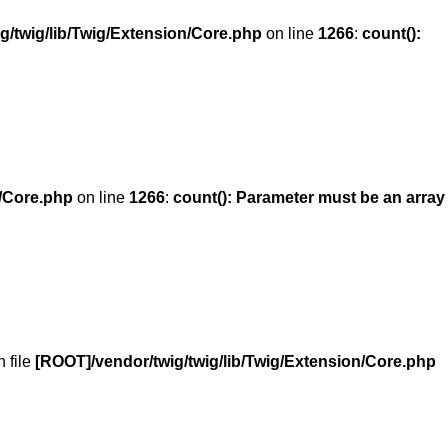
g/twig/lib/Twig/Extension/Core.php
on line
1266
:
count():
n/Core.php
on line
1266
:
count(): Parameter must be an array
in file
[ROOT]/vendor/twig/twig/lib/Twig/Extension/Core.php