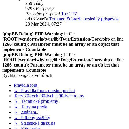
259
Témy
9293
Príspevky
Posledný príspevok
Re: T77
od užívateľa
Tominec
Zobraziť posledný príspevok
23 Mar 2024, 07:27
[phpBB Debug] PHP Warning
: in file
[ROOT]/vendor/twig/twig/lib/Twig/Extension/Core.php
on line
1266
:
count(): Parameter must be an array or an object that
implements Countable
[phpBB Debug] PHP Warning
: in file
[ROOT]/vendor/twig/twig/lib/Twig/Extension/Core.php
on line
1266
:
count(): Parameter must be an array or an object that
implements Countable
Rýchla navigácia vo fórach
Pravidla fora
↳ Pravidla fora - prosim precitat
Tatry 70-tych, 80-tych a 90-tych rokov
↳ Technické problémy
↳ Tatry na predaj
↳ Zháňam...
↳ Príbehy, zážitky
↳ Štatistická diskusia
↳ Fotografie