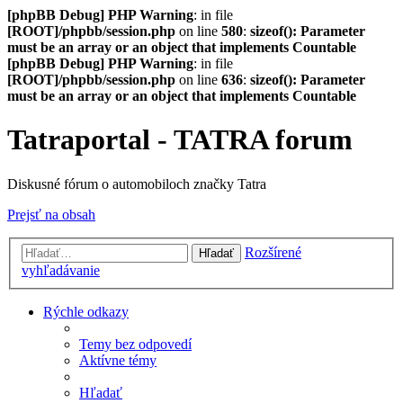
[phpBB Debug] PHP Warning
: in file
[ROOT]/phpbb/session.php
on line
580
:
sizeof(): Parameter
must be an array or an object that implements Countable
[phpBB Debug] PHP Warning
: in file
[ROOT]/phpbb/session.php
on line
636
:
sizeof(): Parameter
must be an array or an object that implements Countable
Tatraportal - TATRA forum
Diskusné fórum o automobiloch značky Tatra
Prejsť na obsah
Rozšírené
Hľadať
vyhľadávanie
Rýchle odkazy
Temy bez odpovedí
Aktívne témy
Hľadať