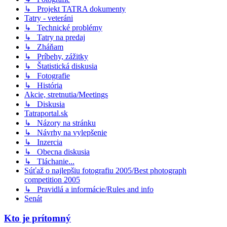
↳ Projekt TATRA dokumenty
Tatry - veteráni
↳ Technické problémy
↳ Tatry na predaj
↳ Zháňam
↳ Príbehy, zážitky
↳ Štatistická diskusia
↳ Fotografie
↳ História
Akcie, stretnutia/Meetings
↳ Diskusia
Tatraportal.sk
↳ Názory na stránku
↳ Návrhy na vylepšenie
↳ Inzercia
↳ Obecna diskusia
↳ Tláchanie...
Súťaž o najlepšiu fotografiu 2005/Best photograph
competition 2005
↳ Pravidlá a informácie/Rules and info
Senát
Kto je prítomný