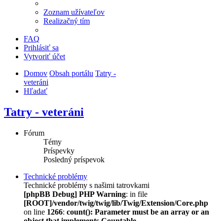
Zoznam užívateľov
Realizačný tím
FAQ
Prihlásiť sa
Vytvoriť účet
Domov
Obsah portálu
Tatry -
veteráni
Hľadať
Tatry - veteráni
Fórum
Témy
Príspevky
Posledný príspevok
Technické problémy
Technické problémy s našimi tatrovkami
[phpBB Debug] PHP Warning
: in file
[ROOT]/vendor/twig/twig/lib/Twig/Extension/Core.php
on line
1266
:
count(): Parameter must be an array or an
object that implements Countable