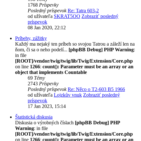
1768
Príspevky
Posledný príspevok
Re: Tatra 603-2
od užívateľa
SKRAT5OO
Zobraziť posledný
príspevok
08 Jan 2020, 22:12
Príbehy, zážitky
Každý ma nejaký ten príbeh so svojou Tatrou a záleží len na
ňom, či sa o neho podelí...
[phpBB Debug] PHP Warning
:
in file
[ROOT]/vendor/twig/twig/lib/Twig/Extension/Core.php
on line
1266
:
count(): Parameter must be an array or an
object that implements Countable
69
Témy
2743
Príspevky
Posledný príspevok
Re: Něco o T2-603 B5 1966
od užívateľa
Lojzkův vnuk
Zobraziť posledný
príspevok
17 Jan 2023, 15:14
Štatistická diskusia
Diskusia o výrobných číslach
[phpBB Debug] PHP
Warning
: in file
[ROOT]/vendor/twig/twig/lib/Twig/Extension/Core.php
on line
1266
:
count(): Parameter must be an array or an