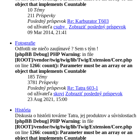
object that implements Countable
10
Témy
211
Príspevky
Posledný príspevok
Re: Karburator T603
od užívateľa
csuhy_
Zobraziť posledný príspevok
09 Mar 2014, 21:41
Fotografie
Odfotili ste niečo zaujímavé ? Sem s tým !
[phpBB Debug] PHP Warning
: in file
[ROOT]/vendor/twig/twig/lib/Twig/Extension/Core.php
on line
1266
:
count(): Parameter must be an array or an
object that implements Countable
185
Témy
3781
Príspevky
Posledný príspevok
Re: Tatra 603-1
od užívateľa
skovi
Zobraziť posledný príspevok
23 Aug 2021, 15:00
História
Diskusia o histórii továrne Tatra, jej produktov a súvislostiach
[phpBB Debug] PHP Warning
: in file
[ROOT]/vendor/twig/twig/lib/Twig/Extension/Core.php
on line
1266
:
count(): Parameter must be an array or an
object that implements Countable