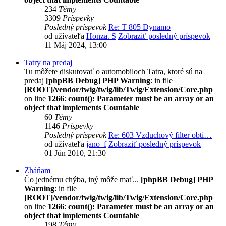
234
Témy
3309
Príspevky
Posledný príspevok
Re: T 805 Dynamo
od užívateľa
Honza. S
Zobraziť posledný príspevok
11 Máj 2024, 13:00
Tatry na predaj
Tu môžete diskutovať o automobiloch Tatra, ktoré sú na
predaj
[phpBB Debug] PHP Warning
: in file
[ROOT]/vendor/twig/twig/lib/Twig/Extension/Core.php
on line
1266
:
count(): Parameter must be an array or an
object that implements Countable
60
Témy
1146
Príspevky
Posledný príspevok
Re: 603 Vzduchový filter obti…
od užívateľa
jano_f
Zobraziť posledný príspevok
01 Jún 2010, 21:30
Zháňam
Čo jednému chýba, iný môže mať...
[phpBB Debug] PHP
Warning
: in file
[ROOT]/vendor/twig/twig/lib/Twig/Extension/Core.php
on line
1266
:
count(): Parameter must be an array or an
object that implements Countable
198
Témy