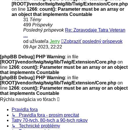
[ROOT]/vendor/twig/twig/lib/Twig/Extension/Core.php
on line
1266
:
count(): Parameter must be an array or
an object that implements Countable
31
Témy
499
Príspevky
Posledný príspevok
Re: Zpravodaje Tatra Veteran
…
od užívateľa
Jerry
Zobraziť posledný príspevok
09 Apr 2023, 22:22
[phpBB Debug] PHP Warning
: in file
[ROOT]/vendor/twig/twig/lib/Twig/Extension/Core.php
on
line
1266
:
count(): Parameter must be an array or an object
that implements Countable
[phpBB Debug] PHP Warning
: in file
[ROOT]/vendor/twig/twig/lib/Twig/Extension/Core.php
on
line
1266
:
count(): Parameter must be an array or an object
that implements Countable
Rýchla navigácia vo fórach
Pravidla fora
↳ Pravidla fora - prosim precitat
Tatry 70-tych, 80-tych a 90-tych rokov
↳ Technické problémy