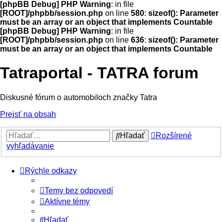
[phpBB Debug] PHP Warning
: in file
[ROOT]/phpbb/session.php
on line
580
:
sizeof(): Parameter
must be an array or an object that implements Countable
[phpBB Debug] PHP Warning
: in file
[ROOT]/phpbb/session.php
on line
636
:
sizeof(): Parameter
must be an array or an object that implements Countable
Tatraportal - TATRA forum
Diskusné fórum o automobiloch značky Tatra
Prejsť na obsah
Hľadať
Rozšírené
vyhľadávanie
Rýchle odkazy
Temy bez odpovedí
Aktívne témy
Hľadať