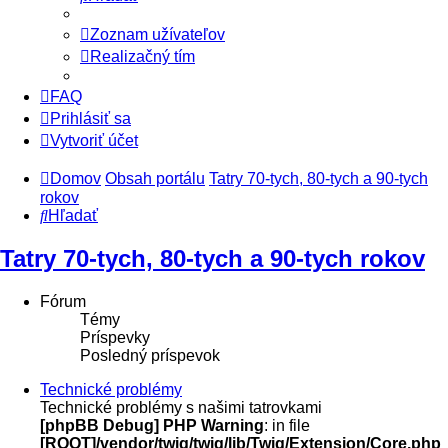
Zoznam užívateľov
Realizačný tím
FAQ
Prihlásiť sa
Vytvoriť účet
Domov
Obsah portálu
Tatry 70-tych, 80-tych a 90-tych
rokov
Hľadať
Tatry 70-tych, 80-tych a 90-tych rokov
Fórum
Témy
Príspevky
Posledný príspevok
Technické problémy
Technické problémy s našimi tatrovkami
[phpBB Debug] PHP Warning
: in file
[ROOT]/vendor/twig/twig/lib/Twig/Extension/Core.php