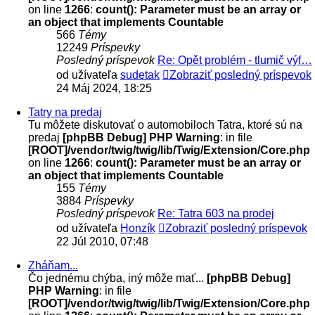
on line
1266
:
count(): Parameter must be an array or
an object that implements Countable
566
Témy
12249
Príspevky
Posledný príspevok
Re: Opět problém - tlumič výf…
od užívateľa
sudetak
Zobraziť posledný príspevok
24 Máj 2024, 18:25
Tatry na predaj
Tu môžete diskutovať o automobiloch Tatra, ktoré sú na
predaj
[phpBB Debug] PHP Warning
: in file
[ROOT]/vendor/twig/twig/lib/Twig/Extension/Core.php
on line
1266
:
count(): Parameter must be an array or
an object that implements Countable
155
Témy
3884
Príspevky
Posledný príspevok
Re: Tatra 603 na prodej
od užívateľa
Honzík
Zobraziť posledný príspevok
22 Júl 2010, 07:48
Zháňam...
Čo jednému chýba, iný môže mať...
[phpBB Debug]
PHP Warning
: in file
[ROOT]/vendor/twig/twig/lib/Twig/Extension/Core.php