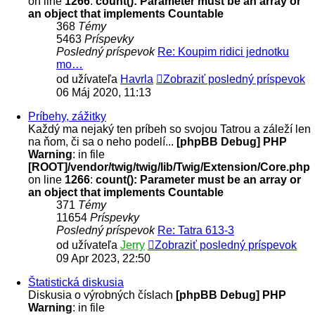
on line
1266
:
count(): Parameter must be an array or
an object that implements Countable
368
Témy
5463
Príspevky
Posledný príspevok
Re: Koupim ridici jednotku
mo…
od užívateľa
Havrla
Zobraziť posledný príspevok
06 Máj 2020, 11:13
Príbehy, zážitky
Každý ma nejaký ten príbeh so svojou Tatrou a záleží len
na ňom, či sa o neho podelí...
[phpBB Debug] PHP
Warning
: in file
[ROOT]/vendor/twig/twig/lib/Twig/Extension/Core.php
on line
1266
:
count(): Parameter must be an array or
an object that implements Countable
371
Témy
11654
Príspevky
Posledný príspevok
Re: Tatra 613-3
od užívateľa
Jerry
Zobraziť posledný príspevok
09 Apr 2023, 22:50
Štatistická diskusia
Diskusia o výrobných číslach
[phpBB Debug] PHP
Warning
: in file