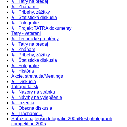
↳ Tatry na predaj
↳ Zháňam...
↳ Príbehy, zážitky
↳ Štatistická diskusia
↳ Fotografie
↳ Projekt TATRA dokumenty
Tatry - veteráni
↳ Technické problémy
↳ Tatry na predaj
↳ Zháňam
↳ Príbehy, zážitky
↳ Štatistická diskusia
↳ Fotografie
↳ História
Akcie, stretnutia/Meetings
↳ Diskusia
Tatraportal.sk
↳ Názory na stránku
↳ Návrhy na vylepšenie
↳ Inzercia
↳ Obecna diskusia
↳ Tláchanie...
Súťaž o najlepšiu fotografiu 2005/Best photograph
competition 2005