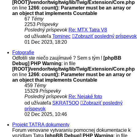
[ROOT]/vendor/twig/twig/lib/Twig/Extension/Core.php
on line
1266
:
count(): Parameter must be an array or
an object that implements Countable
67
Témy
2253
Príspevky
Posledný príspevok
Re: MTX Tatra V8
od užívateľa
Tominec
Zobraziť posledný príspevok
01 Dec 2023, 18:20
Fotografie
Odfotili ste niečo zaujímavé ? Sem s tým !
[phpBB
Debug] PHP Warning
: in file
[ROOT]/vendor/twig/twig/lib/Twig/Extension/Core.php
on line
1266
:
count(): Parameter must be an array or
an object that implements Countable
459
Témy
15329
Príspevky
Posledný príspevok
Re: Nejaké foto
od užívateľa
SKRAT5OO
Zobraziť posledný
príspevok
02 Dec 2025, 10:46
Projekt TATRA dokumenty
Forum venovane vytvaraniu pomocnej dokumentacie k
vozidlam Tatra
[phpBB Debug] PHP Warning
: in file