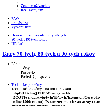
Zoznam užívateľov
Realizačný tím
FAQ
Prihlásiť sa
Vytvoriť účet
Domov
Obsah portálu
Tatry 70-tych,
80-tych a 90-tych rokov
Hľadať
Tatry 70-tych, 80-tych a 90-tych rokov
Fórum
Témy
Príspevky
Posledný príspevok
Technické problémy
Technické problémy s našimi tatrovkami
[phpBB Debug] PHP Warning
: in file
[ROOT]/vendor/twig/twig/lib/Twig/Extension/Core.php
on line
1266
:
count(): Parameter must be an array or an
object that implements Countable