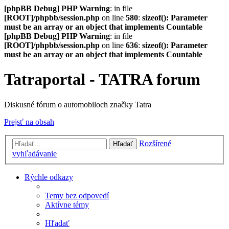
[phpBB Debug] PHP Warning
: in file
[ROOT]/phpbb/session.php
on line
580
:
sizeof(): Parameter
must be an array or an object that implements Countable
[phpBB Debug] PHP Warning
: in file
[ROOT]/phpbb/session.php
on line
636
:
sizeof(): Parameter
must be an array or an object that implements Countable
Tatraportal - TATRA forum
Diskusné fórum o automobiloch značky Tatra
Prejsť na obsah
Rozšírené
Hľadať
vyhľadávanie
Rýchle odkazy
Temy bez odpovedí
Aktívne témy
Hľadať