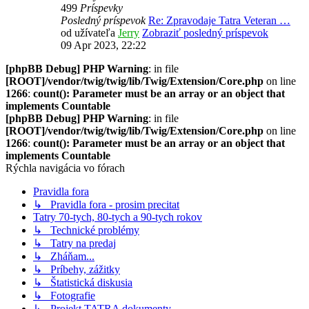
499
Príspevky
Posledný príspevok
Re: Zpravodaje Tatra Veteran …
od užívateľa
Jerry
Zobraziť posledný príspevok
09 Apr 2023, 22:22
[phpBB Debug] PHP Warning
: in file
[ROOT]/vendor/twig/twig/lib/Twig/Extension/Core.php
on line
1266
:
count(): Parameter must be an array or an object that
implements Countable
[phpBB Debug] PHP Warning
: in file
[ROOT]/vendor/twig/twig/lib/Twig/Extension/Core.php
on line
1266
:
count(): Parameter must be an array or an object that
implements Countable
Rýchla navigácia vo fórach
Pravidla fora
↳ Pravidla fora - prosim precitat
Tatry 70-tych, 80-tych a 90-tych rokov
↳ Technické problémy
↳ Tatry na predaj
↳ Zháňam...
↳ Príbehy, zážitky
↳ Štatistická diskusia
↳ Fotografie
↳ Projekt TATRA dokumenty