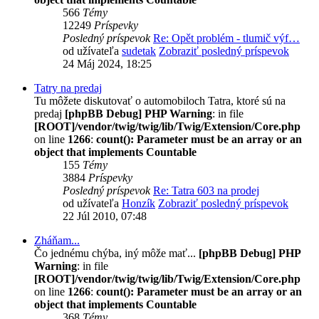
566
Témy
12249
Príspevky
Posledný príspevok
Re: Opět problém - tlumič výf…
od užívateľa
sudetak
Zobraziť posledný príspevok
24 Máj 2024, 18:25
Tatry na predaj
Tu môžete diskutovať o automobiloch Tatra, ktoré sú na
predaj
[phpBB Debug] PHP Warning
: in file
[ROOT]/vendor/twig/twig/lib/Twig/Extension/Core.php
on line
1266
:
count(): Parameter must be an array or an
object that implements Countable
155
Témy
3884
Príspevky
Posledný príspevok
Re: Tatra 603 na prodej
od užívateľa
Honzík
Zobraziť posledný príspevok
22 Júl 2010, 07:48
Zháňam...
Čo jednému chýba, iný môže mať...
[phpBB Debug] PHP
Warning
: in file
[ROOT]/vendor/twig/twig/lib/Twig/Extension/Core.php
on line
1266
:
count(): Parameter must be an array or an
object that implements Countable
368
Témy