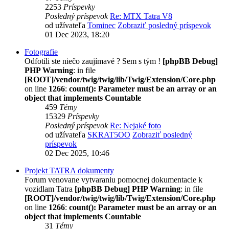
2253
Príspevky
Posledný príspevok
Re: MTX Tatra V8
od užívateľa
Tominec
Zobraziť posledný príspevok
01 Dec 2023, 18:20
Fotografie
Odfotili ste niečo zaujímavé ? Sem s tým !
[phpBB Debug]
PHP Warning
: in file
[ROOT]/vendor/twig/twig/lib/Twig/Extension/Core.php
on line
1266
:
count(): Parameter must be an array or an
object that implements Countable
459
Témy
15329
Príspevky
Posledný príspevok
Re: Nejaké foto
od užívateľa
SKRAT5OO
Zobraziť posledný
príspevok
02 Dec 2025, 10:46
Projekt TATRA dokumenty
Forum venovane vytvaraniu pomocnej dokumentacie k
vozidlam Tatra
[phpBB Debug] PHP Warning
: in file
[ROOT]/vendor/twig/twig/lib/Twig/Extension/Core.php
on line
1266
:
count(): Parameter must be an array or an
object that implements Countable
31
Témy