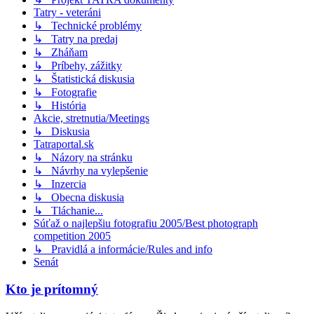
Tatry - veteráni
↳ Technické problémy
↳ Tatry na predaj
↳ Zháňam
↳ Príbehy, zážitky
↳ Štatistická diskusia
↳ Fotografie
↳ História
Akcie, stretnutia/Meetings
↳ Diskusia
Tatraportal.sk
↳ Názory na stránku
↳ Návrhy na vylepšenie
↳ Inzercia
↳ Obecna diskusia
↳ Tláchanie...
Súťaž o najlepšiu fotografiu 2005/Best photograph
competition 2005
↳ Pravidlá a informácie/Rules and info
Senát
Kto je prítomný