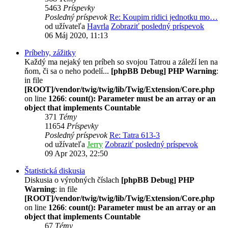
5463
Príspevky
Posledný príspevok
Re: Koupim ridici jednotku mo…
od užívateľa
Havrla
Zobraziť posledný príspevok
06 Máj 2020, 11:13
Príbehy, zážitky
Každý ma nejaký ten príbeh so svojou Tatrou a záleží len na
ňom, či sa o neho podelí...
[phpBB Debug] PHP Warning
:
in file
[ROOT]/vendor/twig/twig/lib/Twig/Extension/Core.php
on line
1266
:
count(): Parameter must be an array or an
object that implements Countable
371
Témy
11654
Príspevky
Posledný príspevok
Re: Tatra 613-3
od užívateľa
Jerry
Zobraziť posledný príspevok
09 Apr 2023, 22:50
Štatistická diskusia
Diskusia o výrobných číslach
[phpBB Debug] PHP
Warning
: in file
[ROOT]/vendor/twig/twig/lib/Twig/Extension/Core.php
on line
1266
:
count(): Parameter must be an array or an
object that implements Countable
67
Témy