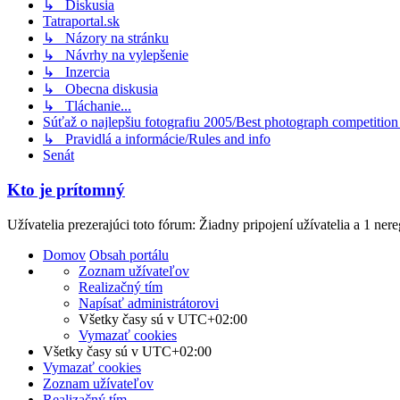
↳ Diskusia
Tatraportal.sk
↳ Názory na stránku
↳ Návrhy na vylepšenie
↳ Inzercia
↳ Obecna diskusia
↳ Tláchanie...
Súťaž o najlepšiu fotografiu 2005/Best photograph competitio
↳ Pravidlá a informácie/Rules and info
Senát
Kto je prítomný
Užívatelia prezerajúci toto fórum: Žiadny pripojení užívatelia a 1 ner
Domov
Obsah portálu
Zoznam užívateľov
Realizačný tím
Napísať administrátorovi
Všetky časy sú v
UTC+02:00
Vymazať cookies
Všetky časy sú v
UTC+02:00
Vymazať cookies
Zoznam užívateľov
Realizačný tím