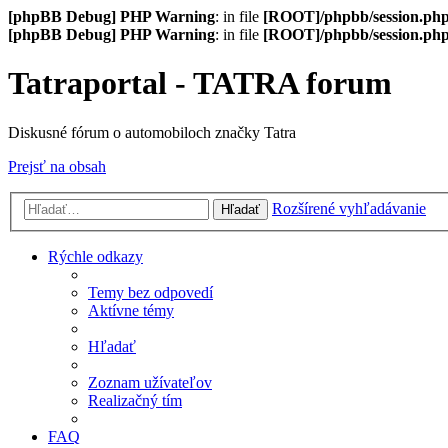
[phpBB Debug] PHP Warning
: in file
[ROOT]/phpbb/session.ph
[phpBB Debug] PHP Warning
: in file
[ROOT]/phpbb/session.ph
Tatraportal - TATRA forum
Diskusné fórum o automobiloch značky Tatra
Prejsť na obsah
Rozšírené vyhľadávanie
Hľadať
Rýchle odkazy
Temy bez odpovedí
Aktívne témy
Hľadať
Zoznam užívateľov
Realizačný tím
FAQ