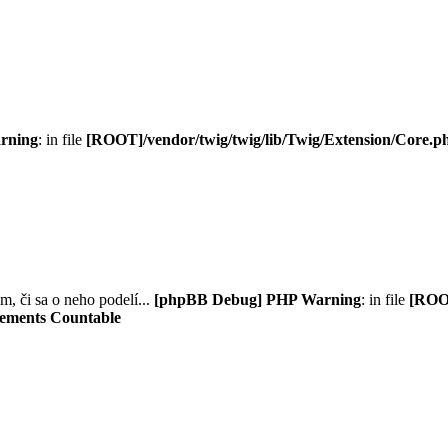
rning
: in file
[ROOT]/vendor/twig/twig/lib/Twig/Extension/Core.p
m, či sa o neho podelí...
[phpBB Debug] PHP Warning
: in file
[ROOT
plements Countable