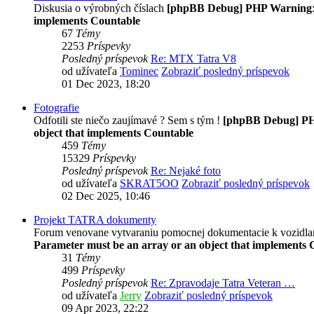
Diskusia o výrobných číslach
[phpBB Debug] PHP Warning
implements Countable
67
Témy
2253
Príspevky
Posledný príspevok
Re: MTX Tatra V8
od užívateľa
Tominec
Zobraziť posledný príspevok
01 Dec 2023, 18:20
Fotografie
Odfotili ste niečo zaujímavé ? Sem s tým !
[phpBB Debug] P
object that implements Countable
459
Témy
15329
Príspevky
Posledný príspevok
Re: Nejaké foto
od užívateľa
SKRAT5OO
Zobraziť posledný príspevok
02 Dec 2025, 10:46
Projekt TATRA dokumenty
Forum venovane vytvaraniu pomocnej dokumentacie k vozidl
Parameter must be an array or an object that implements 
31
Témy
499
Príspevky
Posledný príspevok
Re: Zpravodaje Tatra Veteran …
od užívateľa
Jerry
Zobraziť posledný príspevok
09 Apr 2023, 22:22