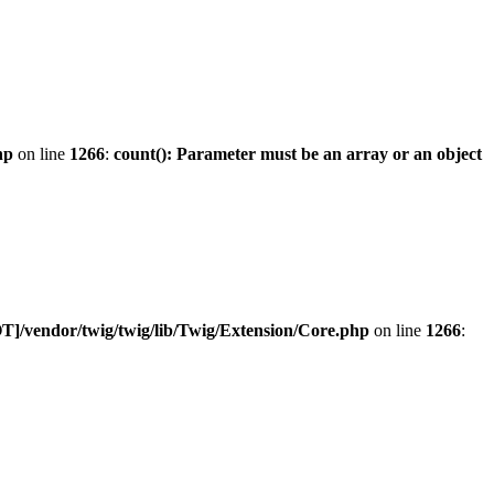
hp
on line
1266
:
count(): Parameter must be an array or an object
]/vendor/twig/twig/lib/Twig/Extension/Core.php
on line
1266
: