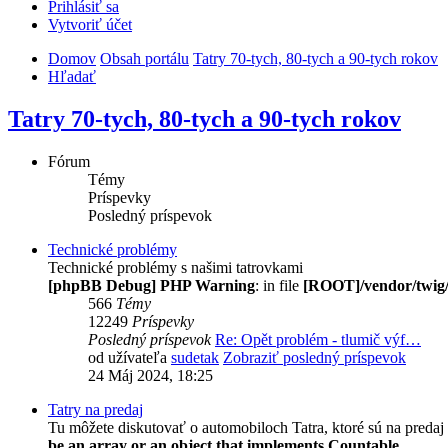
Prihlásiť sa
Vytvoriť účet
Domov
Obsah portálu
Tatry 70-tych, 80-tych a 90-tych rokov
Hľadať
Tatry 70-tych, 80-tych a 90-tych rokov
Fórum
Témy
Príspevky
Posledný príspevok
Technické problémy
Technické problémy s našimi tatrovkami
[phpBB Debug] PHP Warning
: in file
[ROOT]/vendor/twig/
566
Témy
12249
Príspevky
Posledný príspevok
Re: Opět problém - tlumič výf…
od užívateľa
sudetak
Zobraziť posledný príspevok
24 Máj 2024, 18:25
Tatry na predaj
Tu môžete diskutovať o automobiloch Tatra, ktoré sú na predaj
be an array or an object that implements Countable