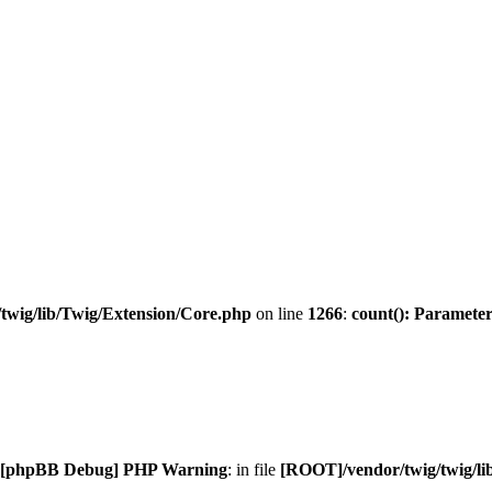
twig/lib/Twig/Extension/Core.php
on line
1266
:
count(): Parameter
[phpBB Debug] PHP Warning
: in file
[ROOT]/vendor/twig/twig/li