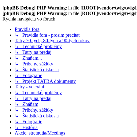
[phpBB Debug] PHP Warning
: in file
[ROOT]/vendor/twig/twig/l
[phpBB Debug] PHP Warning
: in file
[ROOT]/vendor/twig/twig/l
Rýchla navigácia vo fórach
Pravidla fora
↳ Pravidla fora - prosim precitat
Tatry 70-tych, 80-tych a 90-tych rokov
↳ Technické problémy
↳ Tatry na predaj
↳ Zháňam...
↳ Príbehy, zážitky
↳ Štatistická diskusia
↳ Fotografie
↳ Projekt TATRA dokumenty
Tatry - veteráni
↳ Technické problémy
↳ Tatry na predaj
↳ Zháňam
↳ Príbehy, zážitky
↳ Štatistická diskusia
↳ Fotografie
↳ História
Akcie, stretnutia/Meetings