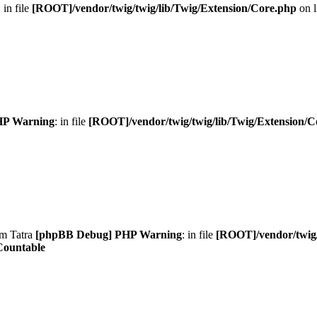
: in file
[ROOT]/vendor/twig/twig/lib/Twig/Extension/Core.php
on 
HP Warning
: in file
[ROOT]/vendor/twig/twig/lib/Twig/Extension/C
am Tatra
[phpBB Debug] PHP Warning
: in file
[ROOT]/vendor/twig/
Countable