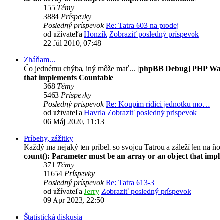
155
Témy
3884
Príspevky
Posledný príspevok
Re: Tatra 603 na prodej
od užívateľa
Honzík
Zobraziť posledný príspevok
22 Júl 2010, 07:48
Zháňam...
Čo jednému chýba, iný môže mať...
[phpBB Debug] PHP Wa
that implements Countable
368
Témy
5463
Príspevky
Posledný príspevok
Re: Koupim ridici jednotku mo…
od užívateľa
Havrla
Zobraziť posledný príspevok
06 Máj 2020, 11:13
Príbehy, zážitky
Každý ma nejaký ten príbeh so svojou Tatrou a záleží len na ňo
count(): Parameter must be an array or an object that im
371
Témy
11654
Príspevky
Posledný príspevok
Re: Tatra 613-3
od užívateľa
Jerry
Zobraziť posledný príspevok
09 Apr 2023, 22:50
Štatistická diskusia