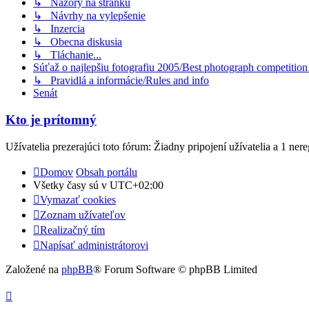
↳ Názory na stránku
↳ Návrhy na vylepšenie
↳ Inzercia
↳ Obecna diskusia
↳ Tláchanie...
Súťaž o najlepšiu fotografiu 2005/Best photograph competitio
↳ Pravidlá a informácie/Rules and info
Senát
Kto je prítomný
Užívatelia prezerajúci toto fórum: Žiadny pripojení užívatelia a 1 ner
Domov
Obsah portálu
Všetky časy sú v
UTC+02:00
Vymazať cookies
Zoznam užívateľov
Realizačný tím
Napísať administrátorovi
Založené na
phpBB
® Forum Software © phpBB Limited