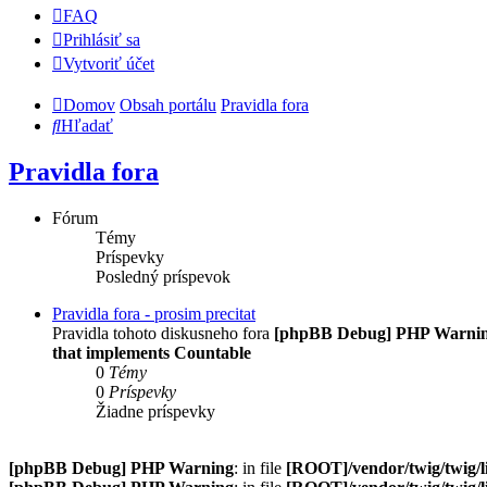
FAQ
Prihlásiť sa
Vytvoriť účet
Domov
Obsah portálu
Pravidla fora
Hľadať
Pravidla fora
Fórum
Témy
Príspevky
Posledný príspevok
Pravidla fora - prosim precitat
Pravidla tohoto diskusneho fora
[phpBB Debug] PHP Warni
that implements Countable
0
Témy
0
Príspevky
Žiadne príspevky
[phpBB Debug] PHP Warning
: in file
[ROOT]/vendor/twig/twig/l