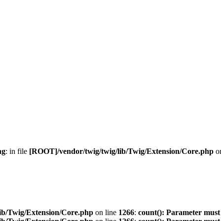
ng
: in file
[ROOT]/vendor/twig/twig/lib/Twig/Extension/Core.php
on
ib/Twig/Extension/Core.php
on line
1266
:
count(): Parameter must