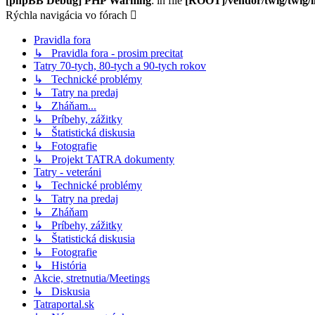
[phpBB Debug] PHP Warning
: in file
[ROOT]/vendor/twig/twig/l
Rýchla navigácia vo fórach
Pravidla fora
↳ Pravidla fora - prosim precitat
Tatry 70-tych, 80-tych a 90-tych rokov
↳ Technické problémy
↳ Tatry na predaj
↳ Zháňam...
↳ Príbehy, zážitky
↳ Štatistická diskusia
↳ Fotografie
↳ Projekt TATRA dokumenty
Tatry - veteráni
↳ Technické problémy
↳ Tatry na predaj
↳ Zháňam
↳ Príbehy, zážitky
↳ Štatistická diskusia
↳ Fotografie
↳ História
Akcie, stretnutia/Meetings
↳ Diskusia
Tatraportal.sk