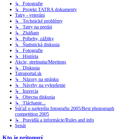
↳ Fotografie
↳ Projekt TATRA dokumenty
Tatry - veteráni
↳ Technické problémy
↳ Tatry na predaj
↳ Zháňam
↳ Príbehy, zážitky
↳ Štatistická diskusia
↳ Fotografie
↳ História
Akcie, stretnutia/Meetings
↳ Diskusia
Tatraportal.sk
↳ Názory na stránku
↳ Návrhy na vylepšenie
↳ Inzercia
↳ Obecna diskusia
↳ Tláchanie...
Súťaž o najlepšiu fotografiu 2005/Best photograph
competition 2005
↳ Pravidlá a informácie/Rules and info
Senát
Kto je prítomný