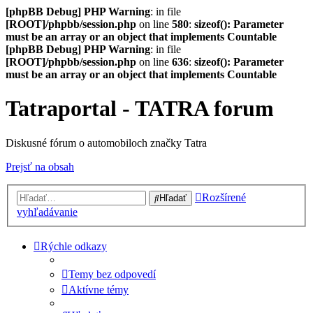
[phpBB Debug] PHP Warning
: in file
[ROOT]/phpbb/session.php
on line
580
:
sizeof(): Parameter
must be an array or an object that implements Countable
[phpBB Debug] PHP Warning
: in file
[ROOT]/phpbb/session.php
on line
636
:
sizeof(): Parameter
must be an array or an object that implements Countable
Tatraportal - TATRA forum
Diskusné fórum o automobiloch značky Tatra
Prejsť na obsah
Rozšírené
Hľadať
vyhľadávanie
Rýchle odkazy
Temy bez odpovedí
Aktívne témy