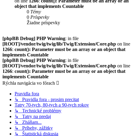
on line
1266
:
count(): Parameter must be an array or an
object that implements Countable
0
Témy
0
Príspevky
Žiadne príspevky
[phpBB Debug] PHP Warning
: in file
[ROOT]/vendor/twig/twig/lib/Twig/Extension/Core.php
on line
1266
:
count(): Parameter must be an array or an object that
implements Countable
[phpBB Debug] PHP Warning
: in file
[ROOT]/vendor/twig/twig/lib/Twig/Extension/Core.php
on line
1266
:
count(): Parameter must be an array or an object that
implements Countable
Rýchla navigácia vo fórach
Pravidla fora
↳ Pravidla fora - prosim precitat
Tatry 70-tych, 80-tych a 90-tych rokov
↳ Technické problémy
↳ Tatry na predaj
↳ Zháňam...
↳ Príbehy, zážitky
↳ Štatistická diskusia