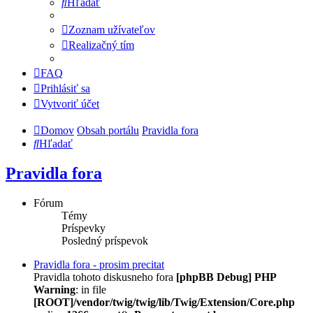
Hľadať
Zoznam užívateľov
Realizačný tím
FAQ
Prihlásiť sa
Vytvoriť účet
Domov
Obsah portálu
Pravidla fora
Hľadať
Pravidla fora
Fórum
Témy
Príspevky
Posledný príspevok
Pravidla fora - prosim precitat
Pravidla tohoto diskusneho fora
[phpBB Debug] PHP
Warning
: in file
[ROOT]/vendor/twig/twig/lib/Twig/Extension/Core.php