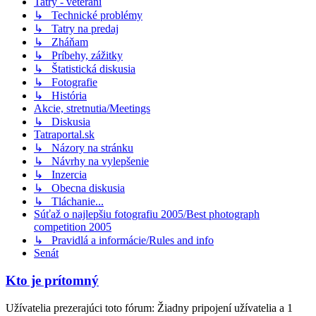
Tatry - veteráni
↳ Technické problémy
↳ Tatry na predaj
↳ Zháňam
↳ Príbehy, zážitky
↳ Štatistická diskusia
↳ Fotografie
↳ História
Akcie, stretnutia/Meetings
↳ Diskusia
Tatraportal.sk
↳ Názory na stránku
↳ Návrhy na vylepšenie
↳ Inzercia
↳ Obecna diskusia
↳ Tláchanie...
Súťaž o najlepšiu fotografiu 2005/Best photograph
competition 2005
↳ Pravidlá a informácie/Rules and info
Senát
Kto je prítomný
Užívatelia prezerajúci toto fórum: Žiadny pripojení užívatelia a 1