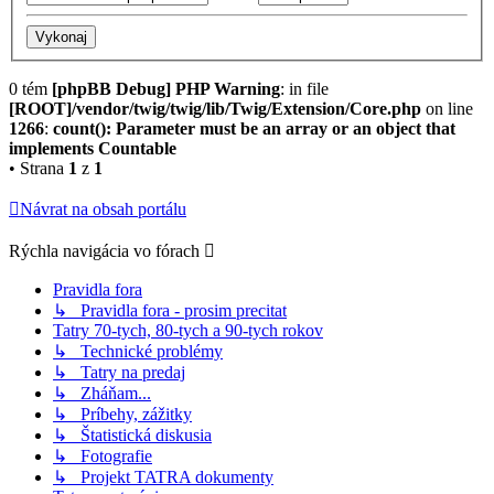
0 tém
[phpBB Debug] PHP Warning
: in file
[ROOT]/vendor/twig/twig/lib/Twig/Extension/Core.php
on line
1266
:
count(): Parameter must be an array or an object that
implements Countable
• Strana
1
z
1
Návrat na obsah portálu
Rýchla navigácia vo fórach
Pravidla fora
↳ Pravidla fora - prosim precitat
Tatry 70-tych, 80-tych a 90-tych rokov
↳ Technické problémy
↳ Tatry na predaj
↳ Zháňam...
↳ Príbehy, zážitky
↳ Štatistická diskusia
↳ Fotografie
↳ Projekt TATRA dokumenty