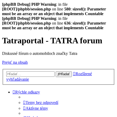
[phpBB Debug] PHP Warning
: in file
[ROOT]/phpbb/session.php
on line
580
:
sizeof(): Parameter
must be an array or an object that implements Countable
[phpBB Debug] PHP Warning
: in file
[ROOT]/phpbb/session.php
on line
636
:
sizeof(): Parameter
must be an array or an object that implements Countable
Tatraportal - TATRA forum
Diskusné fórum o automobiloch značky Tatra
Prejsť na obsah
Rozšírené
Hľadať
vyhľadávanie
Rýchle odkazy
Temy bez odpovedí
Aktívne témy