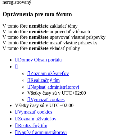
neregistrovaný
Oprávnenia pre toto fórum
V tomto fóre
nemôžete
zakladať témy
V tomto fóre
nemôžete
odpovedať v témach
V tomto fóre
nemôžete
upravovať vlastné príspevky
V tomto fóre
nemôžete
mazať vlastné príspevky
V tomto fóre
nemôžete
vkladať prílohy
Domov
Obsah portálu
Zoznam užívateľov
Realizačný tím
Napísať administrátorovi
Všetky časy sú v
UTC+02:00
Vymazať cookies
Všetky časy sú v
UTC+02:00
Vymazať cookies
Zoznam užívateľov
Realizačný tím
Napísať administrátorovi