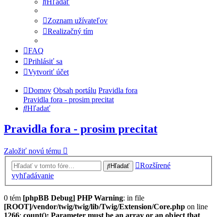
Hľadať
Zoznam užívateľov
Realizačný tím
FAQ
Prihlásiť sa
Vytvoriť účet
Domov
Obsah portálu
Pravidla fora
Pravidla fora - prosim precitat
Hľadať
Pravidla fora - prosim precitat
Založiť novú tému
Rozšírené
Hľadať
vyhľadávanie
0 tém
[phpBB Debug] PHP Warning
: in file
[ROOT]/vendor/twig/twig/lib/Twig/Extension/Core.php
on line
1266
:
count(): Parameter must be an array or an object that