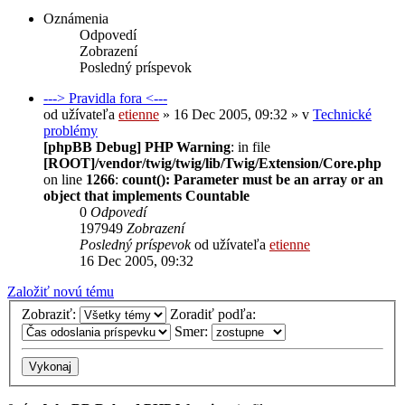
Oznámenia
Odpovedí
Zobrazení
Posledný príspevok
---> Pravidla fora <---
od užívateľa
etienne
» 16 Dec 2005, 09:32 » v
Technické
problémy
[phpBB Debug] PHP Warning
: in file
[ROOT]/vendor/twig/twig/lib/Twig/Extension/Core.php
on line
1266
:
count(): Parameter must be an array or an
object that implements Countable
0
Odpovedí
197949
Zobrazení
Posledný príspevok
od užívateľa
etienne
16 Dec 2005, 09:32
Založiť novú tému
Zobraziť:
Zoradiť podľa:
Smer: