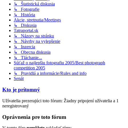
↳ Štatistická diskusia
↳ Fotografie
↳ História
Akcie, stretnutia/Meetings
↳ Diskusia
Tatraportal.sk
↳ Názory na stránku
↳ Návrhy na vylepšenie
↳ Inzercia
↳ Obecna diskusia
↳ Tláchanie...
Súťaž o najlepšiu fotografiu 2005/Best photograph
competition 2005
↳ Pravidlá a informácie/Rules and info
Senát
Kto je prítomný
Užívatelia prezerajúci toto fórum: Žiadny pripojení užívatelia a 1
neregistrovaný
Oprávnenia pre toto fórum
V tomto fóre
nemôžete
zakladať témy