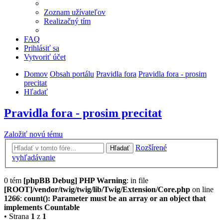
Zoznam užívateľov
Realizačný tím
FAQ
Prihlásiť sa
Vytvoriť účet
Domov
Obsah portálu
Pravidla fora
Pravidla fora - prosim
precitat
Hľadať
Pravidla fora - prosim precitat
Založiť novú tému
Rozšírené
Hľadať
vyhľadávanie
0 tém
[phpBB Debug] PHP Warning
: in file
[ROOT]/vendor/twig/twig/lib/Twig/Extension/Core.php
on line
1266
:
count(): Parameter must be an array or an object that
implements Countable
• Strana
1
z
1