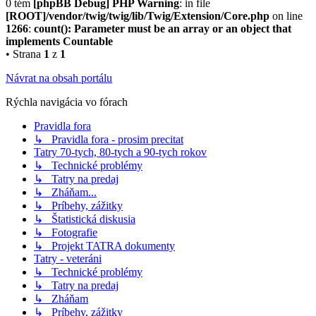
0 tém
[phpBB Debug] PHP Warning
: in file
[ROOT]/vendor/twig/twig/lib/Twig/Extension/Core.php
on line
1266
:
count(): Parameter must be an array or an object that
implements Countable
• Strana
1
z
1
Návrat na obsah portálu
Rýchla navigácia vo fórach
Pravidla fora
↳ Pravidla fora - prosim precitat
Tatry 70-tych, 80-tych a 90-tych rokov
↳ Technické problémy
↳ Tatry na predaj
↳ Zháňam...
↳ Príbehy, zážitky
↳ Štatistická diskusia
↳ Fotografie
↳ Projekt TATRA dokumenty
Tatry - veteráni
↳ Technické problémy
↳ Tatry na predaj
↳ Zháňam
↳ Príbehy, zážitky