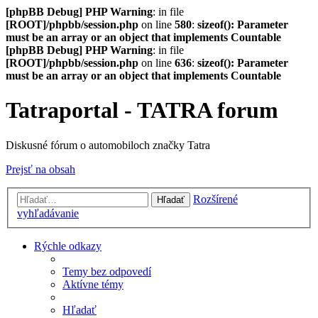
[phpBB Debug] PHP Warning
: in file
[ROOT]/phpbb/session.php
on line
580
:
sizeof(): Parameter
must be an array or an object that implements Countable
[phpBB Debug] PHP Warning
: in file
[ROOT]/phpbb/session.php
on line
636
:
sizeof(): Parameter
must be an array or an object that implements Countable
Tatraportal - TATRA forum
Diskusné fórum o automobiloch značky Tatra
Prejsť na obsah
Rozšírené
Hľadať
vyhľadávanie
Rýchle odkazy
Temy bez odpovedí
Aktívne témy
Hľadať