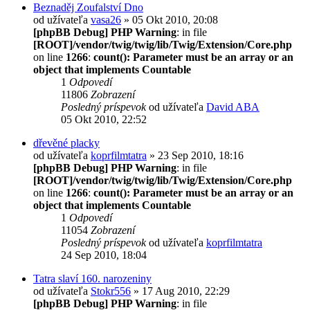
Beznaděj Zoufalství Dno
od užívateľa
vasa26
» 05 Okt 2010, 20:08
[phpBB Debug] PHP Warning
: in file
[ROOT]/vendor/twig/twig/lib/Twig/Extension/Core.php
on line
1266
:
count(): Parameter must be an array or an
object that implements Countable
1
Odpovedí
11806
Zobrazení
Posledný príspevok
od užívateľa
David ABA
05 Okt 2010, 22:52
dřevěné placky
od užívateľa
koprfilmtatra
» 23 Sep 2010, 18:16
[phpBB Debug] PHP Warning
: in file
[ROOT]/vendor/twig/twig/lib/Twig/Extension/Core.php
on line
1266
:
count(): Parameter must be an array or an
object that implements Countable
1
Odpovedí
11054
Zobrazení
Posledný príspevok
od užívateľa
koprfilmtatra
24 Sep 2010, 18:04
Tatra slaví 160. narozeniny
od užívateľa
Stokr556
» 17 Aug 2010, 22:29
[phpBB Debug] PHP Warning
: in file