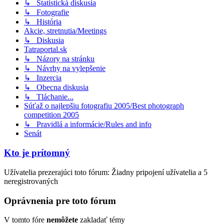
↳ Štatistická diskusia
↳ Fotografie
↳ História
Akcie, stretnutia/Meetings
↳ Diskusia
Tatraportal.sk
↳ Názory na stránku
↳ Návrhy na vylepšenie
↳ Inzercia
↳ Obecna diskusia
↳ Tláchanie...
Súťaž o najlepšiu fotografiu 2005/Best photograph
competition 2005
↳ Pravidlá a informácie/Rules and info
Senát
Kto je prítomný
Užívatelia prezerajúci toto fórum: Žiadny pripojení užívatelia a 5
neregistrovaných
Oprávnenia pre toto fórum
V tomto fóre
nemôžete
zakladať témy