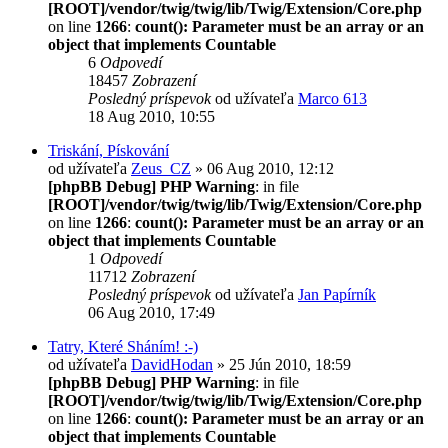
[ROOT]/vendor/twig/twig/lib/Twig/Extension/Core.php
on line
1266
:
count(): Parameter must be an array or an
object that implements Countable
6
Odpovedí
18457
Zobrazení
Posledný príspevok
od užívateľa
Marco 613
18 Aug 2010, 10:55
Triskání, Pískování
od užívateľa
Zeus_CZ
» 06 Aug 2010, 12:12
[phpBB Debug] PHP Warning
: in file
[ROOT]/vendor/twig/twig/lib/Twig/Extension/Core.php
on line
1266
:
count(): Parameter must be an array or an
object that implements Countable
1
Odpovedí
11712
Zobrazení
Posledný príspevok
od užívateľa
Jan Papírník
06 Aug 2010, 17:49
Tatry, Které Sháním! :-)
od užívateľa
DavidHodan
» 25 Jún 2010, 18:59
[phpBB Debug] PHP Warning
: in file
[ROOT]/vendor/twig/twig/lib/Twig/Extension/Core.php
on line
1266
:
count(): Parameter must be an array or an
object that implements Countable