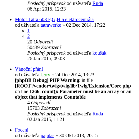
Posledný príspevok
od užívateľa
Ruda
06 Apr 2015, 12:33
Motor Tatra 603 F,G,H a elektrocentrála
od užívateľa
tatrawerke
» 02 Dec 2014, 17:22
1
2
20
Odpovedí
50439
Zobrazení
Posledný príspevok
od užívateľa
koušák
26 Jan 2015, 09:03
Vánoční přání
od užívateľa
Jerry
» 24 Dec 2014, 13:23
[phpBB Debug] PHP Warning
: in file
[ROOT]/vendor/twig/twig/lib/Twig/Extension/Core.php
on line
1266
:
count(): Parameter must be an array or an
object that implements Countable
4
Odpovedí
15703
Zobrazení
Posledný príspevok
od užívateľa
Ruda
02 Jan 2015, 11:21
Focení
od užívateľa
pajulas
» 30 Okt 2013, 20:15