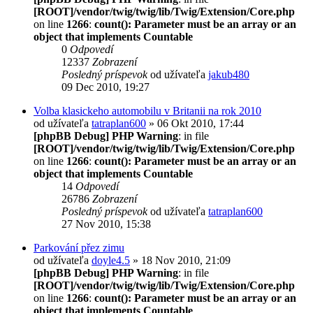
[ROOT]/vendor/twig/twig/lib/Twig/Extension/Core.php
on line
1266
:
count(): Parameter must be an array or an
object that implements Countable
0
Odpovedí
12337
Zobrazení
Posledný príspevok
od užívateľa
jakub480
09 Dec 2010, 19:27
Volba klasickeho automobilu v Britanii na rok 2010
od užívateľa
tatraplan600
» 06 Okt 2010, 17:44
[phpBB Debug] PHP Warning
: in file
[ROOT]/vendor/twig/twig/lib/Twig/Extension/Core.php
on line
1266
:
count(): Parameter must be an array or an
object that implements Countable
14
Odpovedí
26786
Zobrazení
Posledný príspevok
od užívateľa
tatraplan600
27 Nov 2010, 15:38
Parkování přez zimu
od užívateľa
doyle4.5
» 18 Nov 2010, 21:09
[phpBB Debug] PHP Warning
: in file
[ROOT]/vendor/twig/twig/lib/Twig/Extension/Core.php
on line
1266
:
count(): Parameter must be an array or an
object that implements Countable