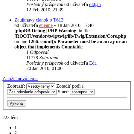
Posledný príspevok
od užívateľa
oldjan
12 Feb 2010, 21:39
Zaujimavy clanok o T613
od užívateľa
etienne
» 18 Jan 2010, 17:40
[phpBB Debug] PHP Warning
: in file
[ROOT]/vendor/twig/twig/lib/Twig/Extension/Core.php
on line
1266
:
count(): Parameter must be an array or an
object that implements Countable
1
Odpovedí
11778
Zobrazení
Posledný príspevok
od užívateľa
Eda
20 Jan 2010, 01:06
Založiť novú tému
Zobraziť:
Zoradiť podľa:
Smer:
223 tém
1
2