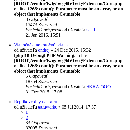
[ROOT]/vendor/twig/twig/lib/Twig/Extension/Core.php
on line
1266
:
count(): Parameter must be an array or an
object that implements Countable
3
Odpovedí
15473
Zobrazení
Posledný príspevok
od užívateľa
sqad
21 Jan 2016, 15:51
Vianočné a novoročné priania
od užívateľa
ondrej
» 24 Dec 2015, 15:32
[phpBB Debug] PHP Warning
: in file
[ROOT]/vendor/twig/twig/lib/Twig/Extension/Core.php
on line
1266
:
count(): Parameter must be an array or an
object that implements Countable
5
Odpovedí
18754
Zobrazení
Posledný príspevok
od užívateľa
SKRAT5OO
31 Dec 2015, 17:08
Replikové díly na Tatru
od užívateľa
tatrawerke
» 05 Júl 2014, 17:37
1
2
33
Odpovedí
82005
Zobrazení