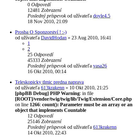
0
Odpovedí
12481
Zobrazení
Posledný príspevok
od užívateľa
doyle4.5
18 Nov 2010, 21:09
Prosba O Sponzorství ! :-)
od užívateľa
DavidHodan
» 23 Aug 2010, 16:41
1
2
25
Odpovedí
45333
Zobrazení
Posledný príspevok
od užívateľa
vasa26
16 Okt 2010, 00:14
Teleskopicky tlmic predna naprava
od užívateľa
613krakenn
» 10 Okt 2010, 21:25
[phpBB Debug] PHP Warning
: in file
[ROOT]/vendor/twig/twig/lib/Twig/Extension/Core.php
on line
1266
:
count(): Parameter must be an array or an
object that implements Countable
12
Odpovedí
25146
Zobrazení
Posledný príspevok
od užívateľa
613krakenn
14 Okt 2010, 22:43