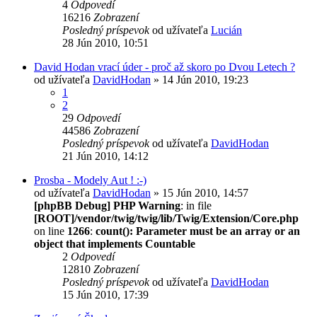
4
Odpovedí
16216
Zobrazení
Posledný príspevok
od užívateľa
Lucián
28 Jún 2010, 10:51
David Hodan vrací úder - proč až skoro po Dvou Letech ?
od užívateľa
DavidHodan
» 14 Jún 2010, 19:23
1
2
29
Odpovedí
44586
Zobrazení
Posledný príspevok
od užívateľa
DavidHodan
21 Jún 2010, 14:12
Prosba - Modely Aut ! :-)
od užívateľa
DavidHodan
» 15 Jún 2010, 14:57
[phpBB Debug] PHP Warning
: in file
[ROOT]/vendor/twig/twig/lib/Twig/Extension/Core.php
on line
1266
:
count(): Parameter must be an array or an
object that implements Countable
2
Odpovedí
12810
Zobrazení
Posledný príspevok
od užívateľa
DavidHodan
15 Jún 2010, 17:39