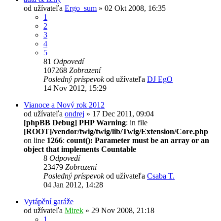
od užívateľa
Ergo_sum
» 02 Okt 2008, 16:35
1
2
3
4
5
81
Odpovedí
107268
Zobrazení
Posledný príspevok
od užívateľa
DJ EgO
14 Nov 2012, 15:29
Vianoce a Nový rok 2012
od užívateľa
ondrej
» 17 Dec 2011, 09:04
[phpBB Debug] PHP Warning
: in file
[ROOT]/vendor/twig/twig/lib/Twig/Extension/Core.php
on line
1266
:
count(): Parameter must be an array or an
object that implements Countable
8
Odpovedí
23479
Zobrazení
Posledný príspevok
od užívateľa
Csaba T.
04 Jan 2012, 14:28
Vytápění garáže
od užívateľa
Mirek
» 29 Nov 2008, 21:18
1