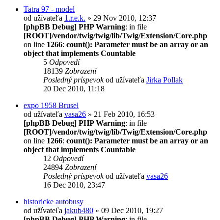
Tatra 97 - model
od užívateľa
1.r.e.k.
» 29 Nov 2010, 12:37
[phpBB Debug] PHP Warning
: in file
[ROOT]/vendor/twig/twig/lib/Twig/Extension/Core.php
on line
1266
:
count(): Parameter must be an array or an
object that implements Countable
5
Odpovedí
18139
Zobrazení
Posledný príspevok
od užívateľa
Jirka Pollak
20 Dec 2010, 11:18
expo 1958 Brusel
od užívateľa
vasa26
» 21 Feb 2010, 16:53
[phpBB Debug] PHP Warning
: in file
[ROOT]/vendor/twig/twig/lib/Twig/Extension/Core.php
on line
1266
:
count(): Parameter must be an array or an
object that implements Countable
12
Odpovedí
24894
Zobrazení
Posledný príspevok
od užívateľa
vasa26
16 Dec 2010, 23:47
historicke autobusy
od užívateľa
jakub480
» 09 Dec 2010, 19:27
[phpBB Debug] PHP Warning
: in file