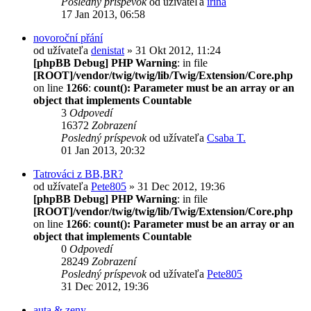
Posledný príspevok
od užívateľa
irina
17 Jan 2013, 06:58
novoroční přání
od užívateľa
denistat
» 31 Okt 2012, 11:24
[phpBB Debug] PHP Warning
: in file
[ROOT]/vendor/twig/twig/lib/Twig/Extension/Core.php
on line
1266
:
count(): Parameter must be an array or an
object that implements Countable
3
Odpovedí
16372
Zobrazení
Posledný príspevok
od užívateľa
Csaba T.
01 Jan 2013, 20:32
Tatrováci z BB,BR?
od užívateľa
Pete805
» 31 Dec 2012, 19:36
[phpBB Debug] PHP Warning
: in file
[ROOT]/vendor/twig/twig/lib/Twig/Extension/Core.php
on line
1266
:
count(): Parameter must be an array or an
object that implements Countable
0
Odpovedí
28249
Zobrazení
Posledný príspevok
od užívateľa
Pete805
31 Dec 2012, 19:36
auta & zeny