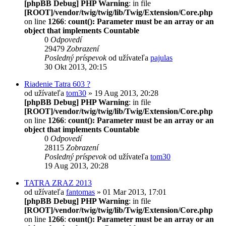
[phpBB Debug] PHP Warning
: in file
[ROOT]/vendor/twig/twig/lib/Twig/Extension/Core.php
on line
1266
:
count(): Parameter must be an array or an
object that implements Countable
0
Odpovedí
29479
Zobrazení
Posledný príspevok
od užívateľa
pajulas
30 Okt 2013, 20:15
Riadenie Tatra 603 ?
od užívateľa
tom30
» 19 Aug 2013, 20:28
[phpBB Debug] PHP Warning
: in file
[ROOT]/vendor/twig/twig/lib/Twig/Extension/Core.php
on line
1266
:
count(): Parameter must be an array or an
object that implements Countable
0
Odpovedí
28115
Zobrazení
Posledný príspevok
od užívateľa
tom30
19 Aug 2013, 20:28
TATRA ZRAZ 2013
od užívateľa
fantomas
» 01 Mar 2013, 17:01
[phpBB Debug] PHP Warning
: in file
[ROOT]/vendor/twig/twig/lib/Twig/Extension/Core.php
on line
1266
:
count(): Parameter must be an array or an