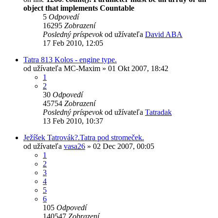
object that implements Countable
5
Odpovedí
16295
Zobrazení
Posledný príspevok
od užívateľa
David ABA
17 Feb 2010, 12:05
Tatra 813 Kolos - engine type.
od užívateľa
MC-Maxim
» 01 Okt 2007, 18:42
1
2
30
Odpovedí
45754
Zobrazení
Posledný príspevok
od užívateľa
Tatradak
13 Feb 2010, 10:37
Ježíšek Tatrovák?.Tatra pod stromeček.
od užívateľa
vasa26
» 02 Dec 2007, 00:05
1
2
3
4
5
6
105
Odpovedí
140547
Zobrazení