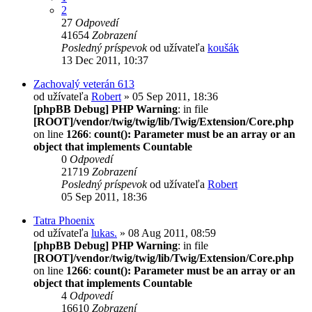
2
27
Odpovedí
41654
Zobrazení
Posledný príspevok
od užívateľa
koušák
13 Dec 2011, 10:37
Zachovalý veterán 613
od užívateľa
Robert
» 05 Sep 2011, 18:36
[phpBB Debug] PHP Warning
: in file
[ROOT]/vendor/twig/twig/lib/Twig/Extension/Core.php
on line
1266
:
count(): Parameter must be an array or an
object that implements Countable
0
Odpovedí
21719
Zobrazení
Posledný príspevok
od užívateľa
Robert
05 Sep 2011, 18:36
Tatra Phoenix
od užívateľa
lukas.
» 08 Aug 2011, 08:59
[phpBB Debug] PHP Warning
: in file
[ROOT]/vendor/twig/twig/lib/Twig/Extension/Core.php
on line
1266
:
count(): Parameter must be an array or an
object that implements Countable
4
Odpovedí
16610
Zobrazení