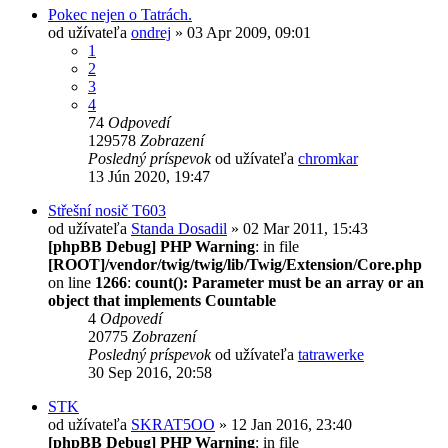
Pokec nejen o Tatrách.
od užívateľa
ondrej
» 03 Apr 2009, 09:01
1
2
3
4
74
Odpovedí
129578
Zobrazení
Posledný príspevok
od užívateľa
chromkar
13 Jún 2020, 19:47
Střešní nosič T603
od užívateľa
Standa Dosadil
» 02 Mar 2011, 15:43
[phpBB Debug] PHP Warning
: in file
[ROOT]/vendor/twig/twig/lib/Twig/Extension/Core.php
on line
1266
:
count(): Parameter must be an array or an
object that implements Countable
4
Odpovedí
20775
Zobrazení
Posledný príspevok
od užívateľa
tatrawerke
30 Sep 2016, 20:58
STK
od užívateľa
SKRAT5OO
» 12 Jan 2016, 23:40
[phpBB Debug] PHP Warning
: in file