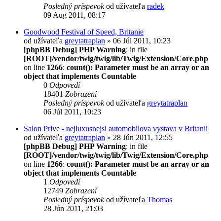
Posledný príspevok
od užívateľa
radek
09 Aug 2011, 08:17
Goodwood Festival of Speed, Britanie
od užívateľa
greytatraplan
» 06 Júl 2011, 10:23
[phpBB Debug] PHP Warning
: in file
[ROOT]/vendor/twig/twig/lib/Twig/Extension/Core.php
on line
1266
:
count(): Parameter must be an array or an
object that implements Countable
0
Odpovedí
18401
Zobrazení
Posledný príspevok
od užívateľa
greytatraplan
06 Júl 2011, 10:23
Salon Prive - nejluxusnejsi automobilova vystava v Britanii
od užívateľa
greytatraplan
» 28 Jún 2011, 12:55
[phpBB Debug] PHP Warning
: in file
[ROOT]/vendor/twig/twig/lib/Twig/Extension/Core.php
on line
1266
:
count(): Parameter must be an array or an
object that implements Countable
1
Odpovedí
12749
Zobrazení
Posledný príspevok
od užívateľa
Thomas
28 Jún 2011, 21:03