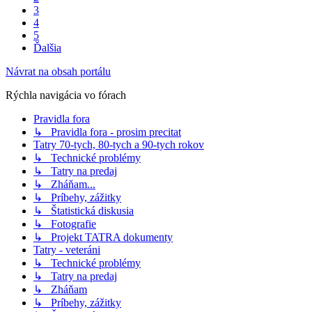
3
4
5
Ďalšia
Návrat na obsah portálu
Rýchla navigácia vo fórach
Pravidla fora
↳ Pravidla fora - prosim precitat
Tatry 70-tych, 80-tych a 90-tych rokov
↳ Technické problémy
↳ Tatry na predaj
↳ Zháňam...
↳ Príbehy, zážitky
↳ Štatistická diskusia
↳ Fotografie
↳ Projekt TATRA dokumenty
Tatry - veteráni
↳ Technické problémy
↳ Tatry na predaj
↳ Zháňam
↳ Príbehy, zážitky