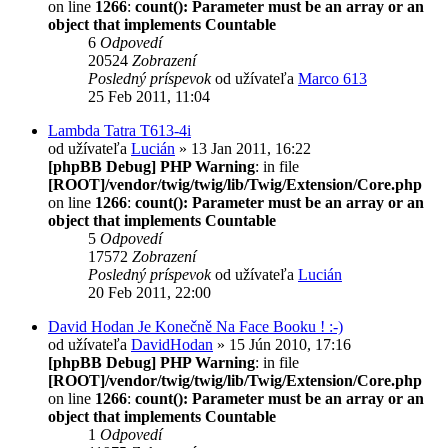
on line
1266
:
count(): Parameter must be an array or an
object that implements Countable
6
Odpovedí
20524
Zobrazení
Posledný príspevok
od užívateľa
Marco 613
25 Feb 2011, 11:04
Lambda Tatra T613-4i
od užívateľa
Lucián
» 13 Jan 2011, 16:22
[phpBB Debug] PHP Warning
: in file
[ROOT]/vendor/twig/twig/lib/Twig/Extension/Core.php
on line
1266
:
count(): Parameter must be an array or an
object that implements Countable
5
Odpovedí
17572
Zobrazení
Posledný príspevok
od užívateľa
Lucián
20 Feb 2011, 22:00
David Hodan Je Konečně Na Face Booku ! :-)
od užívateľa
DavidHodan
» 15 Jún 2010, 17:16
[phpBB Debug] PHP Warning
: in file
[ROOT]/vendor/twig/twig/lib/Twig/Extension/Core.php
on line
1266
:
count(): Parameter must be an array or an
object that implements Countable
1
Odpovedí