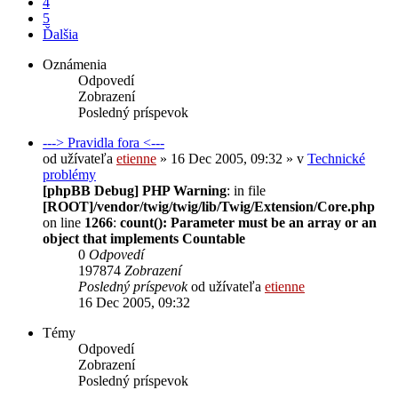
4
5
Ďalšia
Oznámenia
Odpovedí
Zobrazení
Posledný príspevok
---> Pravidla fora <---
od užívateľa
etienne
» 16 Dec 2005, 09:32 » v
Technické
problémy
[phpBB Debug] PHP Warning
: in file
[ROOT]/vendor/twig/twig/lib/Twig/Extension/Core.php
on line
1266
:
count(): Parameter must be an array or an
object that implements Countable
0
Odpovedí
197874
Zobrazení
Posledný príspevok
od užívateľa
etienne
16 Dec 2005, 09:32
Témy
Odpovedí
Zobrazení
Posledný príspevok