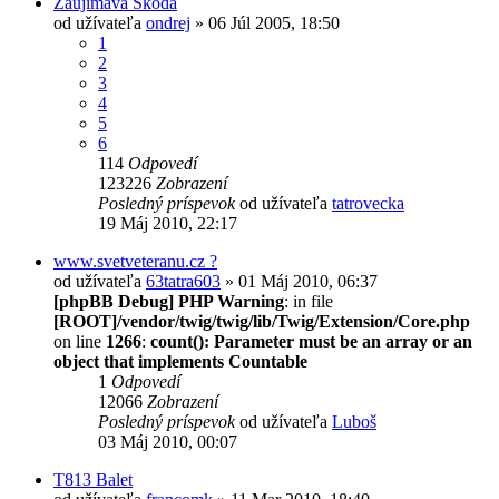
Zaujímavá Škoda
od užívateľa
ondrej
» 06 Júl 2005, 18:50
1
2
3
4
5
6
114
Odpovedí
123226
Zobrazení
Posledný príspevok
od užívateľa
tatrovecka
19 Máj 2010, 22:17
www.svetveteranu.cz ?
od užívateľa
63tatra603
» 01 Máj 2010, 06:37
[phpBB Debug] PHP Warning
: in file
[ROOT]/vendor/twig/twig/lib/Twig/Extension/Core.php
on line
1266
:
count(): Parameter must be an array or an
object that implements Countable
1
Odpovedí
12066
Zobrazení
Posledný príspevok
od užívateľa
Luboš
03 Máj 2010, 00:07
T813 Balet