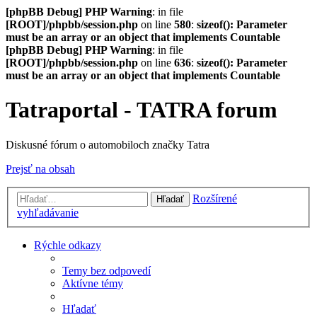
[phpBB Debug] PHP Warning
: in file
[ROOT]/phpbb/session.php
on line
580
:
sizeof(): Parameter
must be an array or an object that implements Countable
[phpBB Debug] PHP Warning
: in file
[ROOT]/phpbb/session.php
on line
636
:
sizeof(): Parameter
must be an array or an object that implements Countable
Tatraportal - TATRA forum
Diskusné fórum o automobiloch značky Tatra
Prejsť na obsah
Rozšírené
Hľadať
vyhľadávanie
Rýchle odkazy
Temy bez odpovedí
Aktívne témy
Hľadať