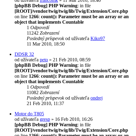
od užívateľa
francomk
» 11 Mar 2010, 18:40
[phpBB Debug] PHP Warning
: in file
[ROOT]/vendor/twig/twig/lib/Twig/Extension/Core.php
on line
1266
:
count(): Parameter must be an array or an
object that implements Countable
1
Odpovedí
11242
Zobrazení
Posledný príspevok
od užívateľa
Kiko97
11 Mar 2010, 18:50
DDSR 32
od užívateľa
peto
» 21 Feb 2010, 08:59
[phpBB Debug] PHP Warning
: in file
[ROOT]/vendor/twig/twig/lib/Twig/Extension/Core.php
on line
1266
:
count(): Parameter must be an array or an
object that implements Countable
1
Odpovedí
11082
Zobrazení
Posledný príspevok
od užívateľa
ondrej
21 Feb 2010, 11:37
Motor do T805
od užívateľa
gresp
» 16 Feb 2010, 16:26
[phpBB Debug] PHP Warning
: in file
[ROOT]/vendor/twig/twig/lib/Twig/Extension/Core.php
on line
1266
:
count(): Parameter must be an array or an