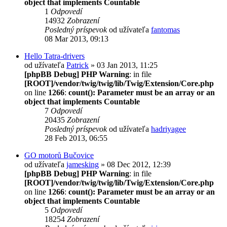
object that implements Countable
1
Odpovedí
14932
Zobrazení
Posledný príspevok
od užívateľa
fantomas
08 Mar 2013, 09:13
Hello Tatra-drivers
od užívateľa
Patrick
» 03 Jan 2013, 11:25
[phpBB Debug] PHP Warning
: in file
[ROOT]/vendor/twig/twig/lib/Twig/Extension/Core.php
on line
1266
:
count(): Parameter must be an array or an
object that implements Countable
7
Odpovedí
20435
Zobrazení
Posledný príspevok
od užívateľa
hadriyagee
28 Feb 2013, 06:55
GO motorů Bučovice
od užívateľa
jamesking
» 08 Dec 2012, 12:39
[phpBB Debug] PHP Warning
: in file
[ROOT]/vendor/twig/twig/lib/Twig/Extension/Core.php
on line
1266
:
count(): Parameter must be an array or an
object that implements Countable
5
Odpovedí
18254
Zobrazení