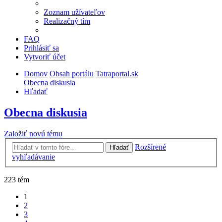
Zoznam užívateľov
Realizačný tím
FAQ
Prihlásiť sa
Vytvoriť účet
Domov
Obsah portálu
Tatraportal.sk
Obecna diskusia
Hľadať
Obecna diskusia
Založiť novú tému
Rozšírené
Hľadať
vyhľadávanie
223 tém
1
2
3