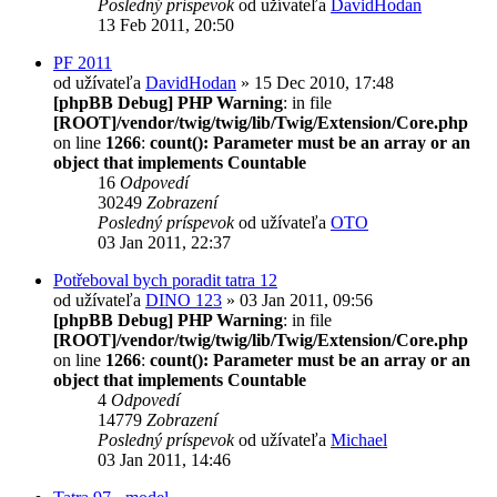
Posledný príspevok
od užívateľa
DavidHodan
13 Feb 2011, 20:50
PF 2011
od užívateľa
DavidHodan
» 15 Dec 2010, 17:48
[phpBB Debug] PHP Warning
: in file
[ROOT]/vendor/twig/twig/lib/Twig/Extension/Core.php
on line
1266
:
count(): Parameter must be an array or an
object that implements Countable
16
Odpovedí
30249
Zobrazení
Posledný príspevok
od užívateľa
OTO
03 Jan 2011, 22:37
Potřeboval bych poradit tatra 12
od užívateľa
DINO 123
» 03 Jan 2011, 09:56
[phpBB Debug] PHP Warning
: in file
[ROOT]/vendor/twig/twig/lib/Twig/Extension/Core.php
on line
1266
:
count(): Parameter must be an array or an
object that implements Countable
4
Odpovedí
14779
Zobrazení
Posledný príspevok
od užívateľa
Michael
03 Jan 2011, 14:46