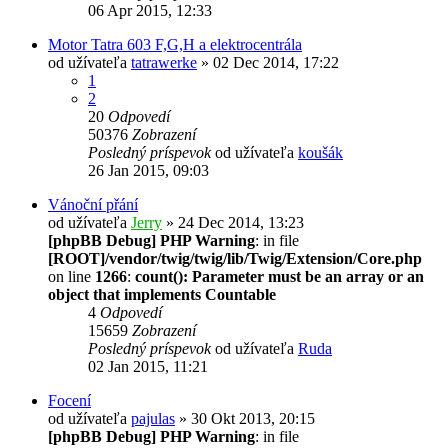
06 Apr 2015, 12:33
Motor Tatra 603 F,G,H a elektrocentrála
od užívateľa
tatrawerke
» 02 Dec 2014, 17:22
1
2
20
Odpovedí
50376
Zobrazení
Posledný príspevok
od užívateľa
koušák
26 Jan 2015, 09:03
Vánoční přání
od užívateľa
Jerry
» 24 Dec 2014, 13:23
[phpBB Debug] PHP Warning
: in file
[ROOT]/vendor/twig/twig/lib/Twig/Extension/Core.php
on line
1266
:
count(): Parameter must be an array or an
object that implements Countable
4
Odpovedí
15659
Zobrazení
Posledný príspevok
od užívateľa
Ruda
02 Jan 2015, 11:21
Focení
od užívateľa
pajulas
» 30 Okt 2013, 20:15
[phpBB Debug] PHP Warning
: in file