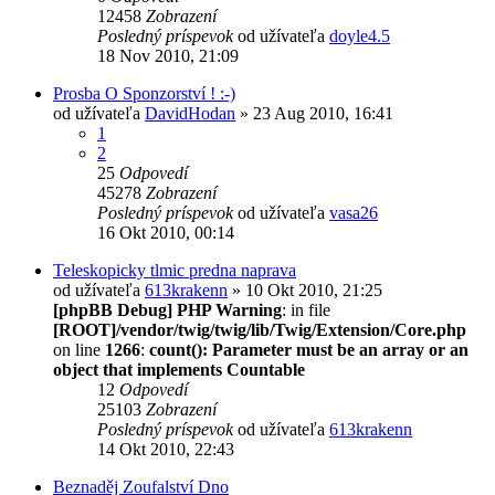
12458
Zobrazení
Posledný príspevok
od užívateľa
doyle4.5
18 Nov 2010, 21:09
Prosba O Sponzorství ! :-)
od užívateľa
DavidHodan
» 23 Aug 2010, 16:41
1
2
25
Odpovedí
45278
Zobrazení
Posledný príspevok
od užívateľa
vasa26
16 Okt 2010, 00:14
Teleskopicky tlmic predna naprava
od užívateľa
613krakenn
» 10 Okt 2010, 21:25
[phpBB Debug] PHP Warning
: in file
[ROOT]/vendor/twig/twig/lib/Twig/Extension/Core.php
on line
1266
:
count(): Parameter must be an array or an
object that implements Countable
12
Odpovedí
25103
Zobrazení
Posledný príspevok
od užívateľa
613krakenn
14 Okt 2010, 22:43
Beznaděj Zoufalství Dno