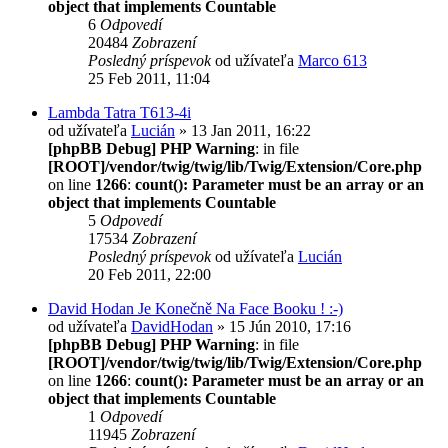
object that implements Countable
6
Odpovedí
20484
Zobrazení
Posledný príspevok
od užívateľa
Marco 613
25 Feb 2011, 11:04
Lambda Tatra T613-4i
od užívateľa
Lucián
» 13 Jan 2011, 16:22
[phpBB Debug] PHP Warning
: in file
[ROOT]/vendor/twig/twig/lib/Twig/Extension/Core.php
on line
1266
:
count(): Parameter must be an array or an
object that implements Countable
5
Odpovedí
17534
Zobrazení
Posledný príspevok
od užívateľa
Lucián
20 Feb 2011, 22:00
David Hodan Je Konečně Na Face Booku ! :-)
od užívateľa
DavidHodan
» 15 Jún 2010, 17:16
[phpBB Debug] PHP Warning
: in file
[ROOT]/vendor/twig/twig/lib/Twig/Extension/Core.php
on line
1266
:
count(): Parameter must be an array or an
object that implements Countable
1
Odpovedí
11945
Zobrazení