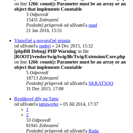
on line
1266
:
count(): Parameter must be an array or an
object that implements Countable
3
Odpovedí
15431
Zobrazení
Posledný príspevok
od užívateľa
sqad
21 Jan 2016, 15:51
Vianočné a novoročné priania
od užívateľa
ondrej
» 24 Dec 2015, 15:32
[phpBB Debug] PHP Warning
: in file
[ROOT]/vendor/twig/twig/lib/Twig/Extension/Core.php
on line
1266
:
count(): Parameter must be an array or an
object that implements Countable
5
Odpovedí
18713
Zobrazení
Posledný príspevok
od užívateľa
SKRAT5OO
31 Dec 2015, 17:08
Replikové díly na Tatru
od užívateľa
tatrawerke
» 05 Júl 2014, 17:37
1
2
33
Odpovedí
81941
Zobrazení
Posledný príspevok
od užívateľa
Ruda