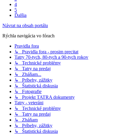
4
5
Ďalšia
Návrat na obsah portálu
Rýchla navigácia vo fórach
Pravidla fora
↳ Pravidla fora - prosim precitat
Tatry 70-tych, 80-tych a 90-tych rokov
↳ Technické problémy
↳ Tatry na predaj
↳ Zháňam...
↳ Príbehy, zážitky
↳ Štatistická diskusia
↳ Fotografie
↳ Projekt TATRA dokumenty
Tatry - veteráni
↳ Technické problémy
↳ Tatry na predaj
↳ Zháňam
↳ Príbehy, zážitky
↳ Štatistická diskusia