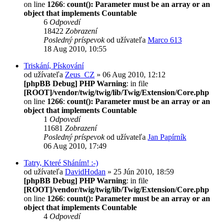
on line
1266
:
count(): Parameter must be an array or an
object that implements Countable
6
Odpovedí
18422
Zobrazení
Posledný príspevok
od užívateľa
Marco 613
18 Aug 2010, 10:55
Triskání, Pískování
od užívateľa
Zeus_CZ
» 06 Aug 2010, 12:12
[phpBB Debug] PHP Warning
: in file
[ROOT]/vendor/twig/twig/lib/Twig/Extension/Core.php
on line
1266
:
count(): Parameter must be an array or an
object that implements Countable
1
Odpovedí
11681
Zobrazení
Posledný príspevok
od užívateľa
Jan Papírník
06 Aug 2010, 17:49
Tatry, Které Sháním! :-)
od užívateľa
DavidHodan
» 25 Jún 2010, 18:59
[phpBB Debug] PHP Warning
: in file
[ROOT]/vendor/twig/twig/lib/Twig/Extension/Core.php
on line
1266
:
count(): Parameter must be an array or an
object that implements Countable
4
Odpovedí