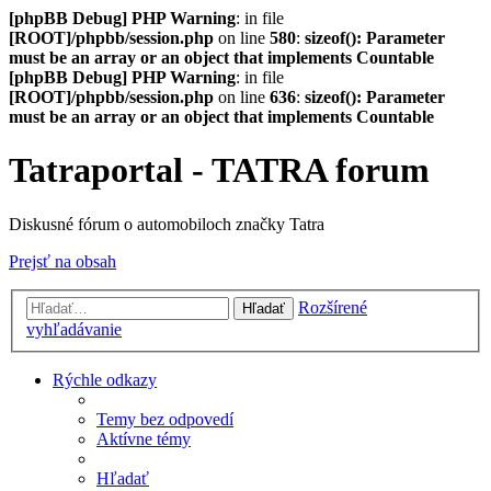
[phpBB Debug] PHP Warning
: in file
[ROOT]/phpbb/session.php
on line
580
:
sizeof(): Parameter
must be an array or an object that implements Countable
[phpBB Debug] PHP Warning
: in file
[ROOT]/phpbb/session.php
on line
636
:
sizeof(): Parameter
must be an array or an object that implements Countable
Tatraportal - TATRA forum
Diskusné fórum o automobiloch značky Tatra
Prejsť na obsah
Rozšírené
Hľadať
vyhľadávanie
Rýchle odkazy
Temy bez odpovedí
Aktívne témy
Hľadať