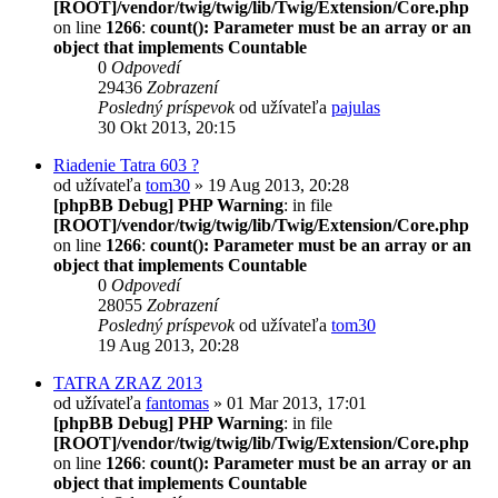
[ROOT]/vendor/twig/twig/lib/Twig/Extension/Core.php
on line
1266
:
count(): Parameter must be an array or an
object that implements Countable
0
Odpovedí
29436
Zobrazení
Posledný príspevok
od užívateľa
pajulas
30 Okt 2013, 20:15
Riadenie Tatra 603 ?
od užívateľa
tom30
» 19 Aug 2013, 20:28
[phpBB Debug] PHP Warning
: in file
[ROOT]/vendor/twig/twig/lib/Twig/Extension/Core.php
on line
1266
:
count(): Parameter must be an array or an
object that implements Countable
0
Odpovedí
28055
Zobrazení
Posledný príspevok
od užívateľa
tom30
19 Aug 2013, 20:28
TATRA ZRAZ 2013
od užívateľa
fantomas
» 01 Mar 2013, 17:01
[phpBB Debug] PHP Warning
: in file
[ROOT]/vendor/twig/twig/lib/Twig/Extension/Core.php
on line
1266
:
count(): Parameter must be an array or an
object that implements Countable