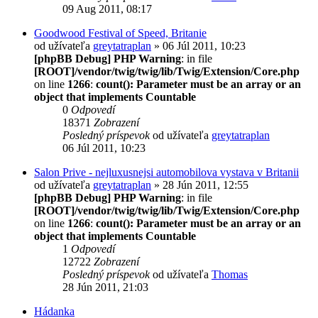
09 Aug 2011, 08:17
Goodwood Festival of Speed, Britanie
od užívateľa
greytatraplan
» 06 Júl 2011, 10:23
[phpBB Debug] PHP Warning
: in file
[ROOT]/vendor/twig/twig/lib/Twig/Extension/Core.php
on line
1266
:
count(): Parameter must be an array or an
object that implements Countable
0
Odpovedí
18371
Zobrazení
Posledný príspevok
od užívateľa
greytatraplan
06 Júl 2011, 10:23
Salon Prive - nejluxusnejsi automobilova vystava v Britanii
od užívateľa
greytatraplan
» 28 Jún 2011, 12:55
[phpBB Debug] PHP Warning
: in file
[ROOT]/vendor/twig/twig/lib/Twig/Extension/Core.php
on line
1266
:
count(): Parameter must be an array or an
object that implements Countable
1
Odpovedí
12722
Zobrazení
Posledný príspevok
od užívateľa
Thomas
28 Jún 2011, 21:03
Hádanka