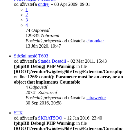
od užívateľa
ondrej
» 03 Apr 2009, 09:01
1
2
3
4
74
Odpovedí
129335
Zobrazení
Posledný príspevok
od užívateľa
chromkar
13 Jún 2020, 19:47
Střešní nosič T603
od užívateľa
Standa Dosadil
» 02 Mar 2011, 15:43
[phpBB Debug] PHP Warning
: in file
[ROOT]/vendor/twig/twig/lib/Twig/Extension/Core.php
on line
1266
:
count(): Parameter must be an array or an
object that implements Countable
4
Odpovedí
20741
Zobrazení
Posledný príspevok
od užívateľa
tatrawerke
30 Sep 2016, 20:58
STK
od užívateľa
SKRAT5OO
» 12 Jan 2016, 23:40
[phpBB Debug] PHP Warning
: in file
[ROOT]/vendor/twig/twig/lib/Twig/Extension/Core.php