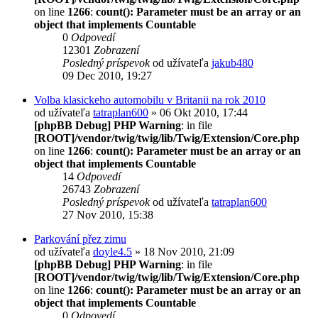
on line
1266
:
count(): Parameter must be an array or an
object that implements Countable
0
Odpovedí
12301
Zobrazení
Posledný príspevok
od užívateľa
jakub480
09 Dec 2010, 19:27
Volba klasickeho automobilu v Britanii na rok 2010
od užívateľa
tatraplan600
» 06 Okt 2010, 17:44
[phpBB Debug] PHP Warning
: in file
[ROOT]/vendor/twig/twig/lib/Twig/Extension/Core.php
on line
1266
:
count(): Parameter must be an array or an
object that implements Countable
14
Odpovedí
26743
Zobrazení
Posledný príspevok
od užívateľa
tatraplan600
27 Nov 2010, 15:38
Parkování přez zimu
od užívateľa
doyle4.5
» 18 Nov 2010, 21:09
[phpBB Debug] PHP Warning
: in file
[ROOT]/vendor/twig/twig/lib/Twig/Extension/Core.php
on line
1266
:
count(): Parameter must be an array or an
object that implements Countable
0
Odpovedí