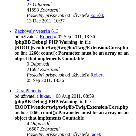
27
Odpovedí
41598
Zobrazení
Posledný príspevok
od užívateľa
koušák
13 Dec 2011, 10:37
Zachovalý veterán 613
od užívateľa
Robert
» 05 Sep 2011, 18:36
[phpBB Debug] PHP Warning
: in file
[ROOT]/vendor/twig/twig/lib/Twig/Extension/Core.php
on line
1266
:
count(): Parameter must be an array or an
object that implements Countable
0
Odpovedí
21692
Zobrazení
Posledný príspevok
od užívateľa
Robert
05 Sep 2011, 18:36
Tatra Phoenix
od užívateľa
lukas.
» 08 Aug 2011, 08:59
[phpBB Debug] PHP Warning
: in file
[ROOT]/vendor/twig/twig/lib/Twig/Extension/Core.php
on line
1266
:
count(): Parameter must be an array or an
object that implements Countable
4
Odpovedí
16587
Zobrazení
Posledný príspevok
od užívateľa
radek