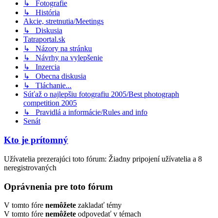
↳ Fotografie
↳ História
Akcie, stretnutia/Meetings
↳ Diskusia
Tatraportal.sk
↳ Názory na stránku
↳ Návrhy na vylepšenie
↳ Inzercia
↳ Obecna diskusia
↳ Tláchanie...
Súťaž o najlepšiu fotografiu 2005/Best photograph
competition 2005
↳ Pravidlá a informácie/Rules and info
Senát
Kto je prítomný
Užívatelia prezerajúci toto fórum: Žiadny pripojení užívatelia a 8
neregistrovaných
Oprávnenia pre toto fórum
V tomto fóre
nemôžete
zakladať témy
V tomto fóre
nemôžete
odpovedať v témach