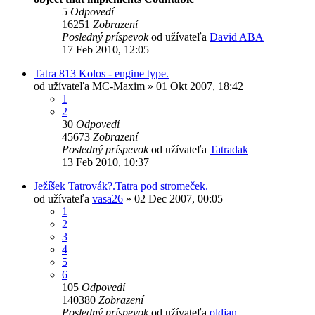
5
Odpovedí
16251
Zobrazení
Posledný príspevok
od užívateľa
David ABA
17 Feb 2010, 12:05
Tatra 813 Kolos - engine type.
od užívateľa
MC-Maxim
» 01 Okt 2007, 18:42
1
2
30
Odpovedí
45673
Zobrazení
Posledný príspevok
od užívateľa
Tatradak
13 Feb 2010, 10:37
Ježíšek Tatrovák?.Tatra pod stromeček.
od užívateľa
vasa26
» 02 Dec 2007, 00:05
1
2
3
4
5
6
105
Odpovedí
140380
Zobrazení
Posledný príspevok
od užívateľa
oldjan