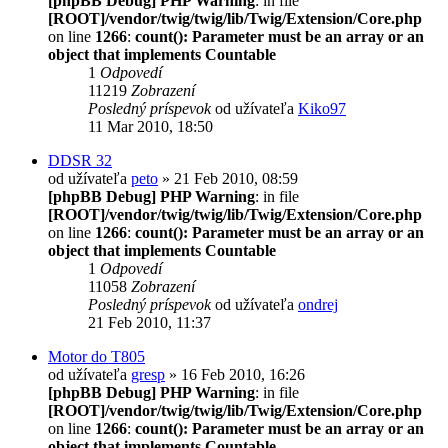
[phpBB Debug] PHP Warning
: in file
[ROOT]/vendor/twig/twig/lib/Twig/Extension/Core.php
on line
1266
:
count(): Parameter must be an array or an
object that implements Countable
1
Odpovedí
11219
Zobrazení
Posledný príspevok
od užívateľa
Kiko97
11 Mar 2010, 18:50
DDSR 32
od užívateľa
peto
» 21 Feb 2010, 08:59
[phpBB Debug] PHP Warning
: in file
[ROOT]/vendor/twig/twig/lib/Twig/Extension/Core.php
on line
1266
:
count(): Parameter must be an array or an
object that implements Countable
1
Odpovedí
11058
Zobrazení
Posledný príspevok
od užívateľa
ondrej
21 Feb 2010, 11:37
Motor do T805
od užívateľa
gresp
» 16 Feb 2010, 16:26
[phpBB Debug] PHP Warning
: in file
[ROOT]/vendor/twig/twig/lib/Twig/Extension/Core.php
on line
1266
:
count(): Parameter must be an array or an
object that implements Countable