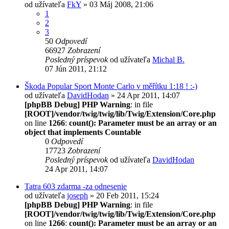
od užívateľa
FkY
» 03 Máj 2008, 21:06
1
2
3
50
Odpovedí
66927
Zobrazení
Posledný príspevok
od užívateľa
Michal B.
07 Jún 2011, 21:12
Škoda Popular Sport Monte Carlo v měřítku 1:18 ! :-)
od užívateľa
DavidHodan
» 24 Apr 2011, 14:07
[phpBB Debug] PHP Warning
: in file
[ROOT]/vendor/twig/twig/lib/Twig/Extension/Core.php
on line
1266
:
count(): Parameter must be an array or an
object that implements Countable
0
Odpovedí
17723
Zobrazení
Posledný príspevok
od užívateľa
DavidHodan
24 Apr 2011, 14:07
Tatra 603 zdarma -za odnesenie
od užívateľa
joseph
» 20 Feb 2011, 15:24
[phpBB Debug] PHP Warning
: in file
[ROOT]/vendor/twig/twig/lib/Twig/Extension/Core.php
on line
1266
:
count(): Parameter must be an array or an