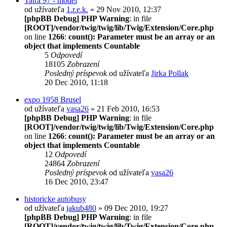
Tatra 97 - model
od užívateľa
1.r.e.k.
» 29 Nov 2010, 12:37
[phpBB Debug] PHP Warning
: in file
[ROOT]/vendor/twig/twig/lib/Twig/Extension/Core.php
on line
1266
:
count(): Parameter must be an array or an
object that implements Countable
5
Odpovedí
18105
Zobrazení
Posledný príspevok
od užívateľa
Jirka Pollak
20 Dec 2010, 11:18
expo 1958 Brusel
od užívateľa
vasa26
» 21 Feb 2010, 16:53
[phpBB Debug] PHP Warning
: in file
[ROOT]/vendor/twig/twig/lib/Twig/Extension/Core.php
on line
1266
:
count(): Parameter must be an array or an
object that implements Countable
12
Odpovedí
24864
Zobrazení
Posledný príspevok
od užívateľa
vasa26
16 Dec 2010, 23:47
historicke autobusy
od užívateľa
jakub480
» 09 Dec 2010, 19:27
[phpBB Debug] PHP Warning
: in file
[ROOT]/vendor/twig/twig/lib/Twig/Extension/Core.php