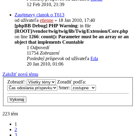
12 Feb 2010, 21:39
Zaujimavy clanok o T613
od užívateľa
etienne
» 18 Jan 2010, 17:40
[phpBB Debug] PHP Warning
: in file
[ROOT]/vendor/twig/twig/lib/Twig/Extension/Core.php
on line
1266
:
count(): Parameter must be an array or an
object that implements Countable
1
Odpovedí
11754
Zobrazení
Posledný príspevok
od užívateľa
Eda
20 Jan 2010, 01:06
Založiť novú tému
Zobraziť:
Zoradiť podľa:
Smer:
223 tém
1
2
3