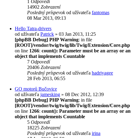
1
Odpovedí
14902
Zobrazení
Posledný príspevok
od užívateľa
fantomas
08 Mar 2013, 09:13
Hello Tatra-drivers
od užívateľa
Patrick
» 03 Jan 2013, 11:25
[phpBB Debug] PHP Warning
: in file
[ROOT]/vendor/twig/twig/lib/Twig/Extension/Core.php
on line
1266
:
count(): Parameter must be an array or an
object that implements Countable
7
Odpovedí
20406
Zobrazení
Posledný príspevok
od užívateľa
hadriyagee
28 Feb 2013, 06:55
GO motorů Bučovice
od užívateľa
jamesking
» 08 Dec 2012, 12:39
[phpBB Debug] PHP Warning
: in file
[ROOT]/vendor/twig/twig/lib/Twig/Extension/Core.php
on line
1266
:
count(): Parameter must be an array or an
object that implements Countable
5
Odpovedí
18225
Zobrazení
Posledný príspevok
od užívateľa
irina