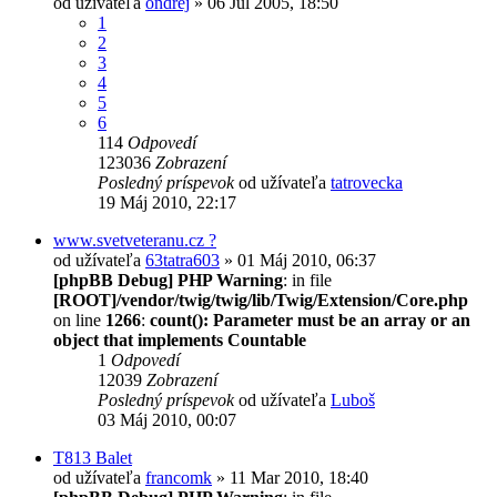
od užívateľa
ondrej
» 06 Júl 2005, 18:50
1
2
3
4
5
6
114
Odpovedí
123036
Zobrazení
Posledný príspevok
od užívateľa
tatrovecka
19 Máj 2010, 22:17
www.svetveteranu.cz ?
od užívateľa
63tatra603
» 01 Máj 2010, 06:37
[phpBB Debug] PHP Warning
: in file
[ROOT]/vendor/twig/twig/lib/Twig/Extension/Core.php
on line
1266
:
count(): Parameter must be an array or an
object that implements Countable
1
Odpovedí
12039
Zobrazení
Posledný príspevok
od užívateľa
Luboš
03 Máj 2010, 00:07
T813 Balet
od užívateľa
francomk
» 11 Mar 2010, 18:40