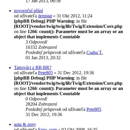
17 Jan 2013, 06:58
novoroční přání
od užívateľa
denistat
» 31 Okt 2012, 11:24
[phpBB Debug] PHP Warning
: in file
[ROOT]/vendor/twig/twig/lib/Twig/Extension/Core.php
on line
1266
:
count(): Parameter must be an array or an
object that implements Countable
3
Odpovedí
16332
Zobrazení
Posledný príspevok
od užívateľa
Csaba T.
01 Jan 2013, 20:32
Tatrováci z BB,BR?
od užívateľa
Pete805
» 31 Dec 2012, 19:36
[phpBB Debug] PHP Warning
: in file
[ROOT]/vendor/twig/twig/lib/Twig/Extension/Core.php
on line
1266
:
count(): Parameter must be an array or an
object that implements Countable
0
Odpovedí
28204
Zobrazení
Posledný príspevok
od užívateľa
Pete805
31 Dec 2012, 19:36
auta & zeny
od užívateľa
Ergo_sum
» 02 Okt 2008, 16:35