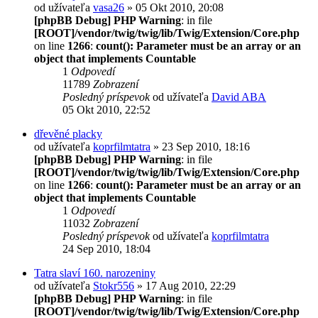
od užívateľa
vasa26
» 05 Okt 2010, 20:08
[phpBB Debug] PHP Warning
: in file
[ROOT]/vendor/twig/twig/lib/Twig/Extension/Core.php
on line
1266
:
count(): Parameter must be an array or an
object that implements Countable
1
Odpovedí
11789
Zobrazení
Posledný príspevok
od užívateľa
David ABA
05 Okt 2010, 22:52
dřevěné placky
od užívateľa
koprfilmtatra
» 23 Sep 2010, 18:16
[phpBB Debug] PHP Warning
: in file
[ROOT]/vendor/twig/twig/lib/Twig/Extension/Core.php
on line
1266
:
count(): Parameter must be an array or an
object that implements Countable
1
Odpovedí
11032
Zobrazení
Posledný príspevok
od užívateľa
koprfilmtatra
24 Sep 2010, 18:04
Tatra slaví 160. narozeniny
od užívateľa
Stokr556
» 17 Aug 2010, 22:29
[phpBB Debug] PHP Warning
: in file
[ROOT]/vendor/twig/twig/lib/Twig/Extension/Core.php