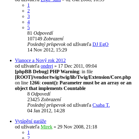
1
2
3
4
5
81
Odpovedí
107149
Zobrazení
Posledný príspevok
od užívateľa
DJ EgO
14 Nov 2012, 15:29
Vianoce a Nový rok 2012
od užívateľa
ondrej
» 17 Dec 2011, 09:04
[phpBB Debug] PHP Warning
: in file
[ROOT]/vendor/twig/twig/lib/Twig/Extension/Core.php
on line
1266
:
count(): Parameter must be an array or an
object that implements Countable
8
Odpovedí
23425
Zobrazení
Posledný príspevok
od užívateľa
Csaba T.
04 Jan 2012, 14:28
Vytápění garáže
od užívateľa
Mirek
» 29 Nov 2008, 21:18
1
2