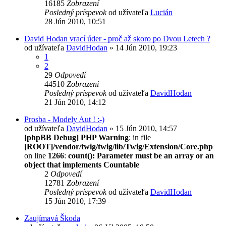
16185
Zobrazení
Posledný príspevok
od užívateľa
Lucián
28 Jún 2010, 10:51
David Hodan vrací úder - proč až skoro po Dvou Letech ?
od užívateľa
DavidHodan
» 14 Jún 2010, 19:23
1
2
29
Odpovedí
44510
Zobrazení
Posledný príspevok
od užívateľa
DavidHodan
21 Jún 2010, 14:12
Prosba - Modely Aut ! :-)
od užívateľa
DavidHodan
» 15 Jún 2010, 14:57
[phpBB Debug] PHP Warning
: in file
[ROOT]/vendor/twig/twig/lib/Twig/Extension/Core.php
on line
1266
:
count(): Parameter must be an array or an
object that implements Countable
2
Odpovedí
12781
Zobrazení
Posledný príspevok
od užívateľa
DavidHodan
15 Jún 2010, 17:39
Zaujímavá Škoda