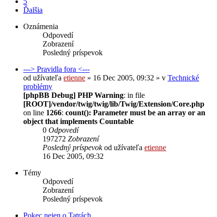
5
Ďalšia
Oznámenia
Odpovedí
Zobrazení
Posledný príspevok
---> Pravidla fora <---
od užívateľa
etienne
» 16 Dec 2005, 09:32 » v
Technické
problémy
[phpBB Debug] PHP Warning
: in file
[ROOT]/vendor/twig/twig/lib/Twig/Extension/Core.php
on line
1266
:
count(): Parameter must be an array or an
object that implements Countable
0
Odpovedí
197272
Zobrazení
Posledný príspevok
od užívateľa
etienne
16 Dec 2005, 09:32
Témy
Odpovedí
Zobrazení
Posledný príspevok
Pokec nejen o Tatrách.