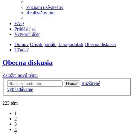
Zoznam užívateľov
Realizačný tím
FAQ
Prihlásiť sa
Vytvoriť účet
Domov
Obsah portálu
Tatraportal.sk
Obecna diskusia
Hľadať
Obecna diskusia
Založiť novú tému
Rozšírené
Hľadať
vyhľadávanie
223 tém
1
2
3
4