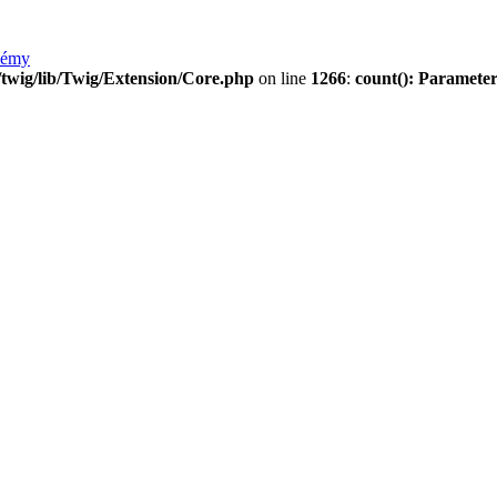
lémy
twig/lib/Twig/Extension/Core.php
on line
1266
:
count(): Parameter