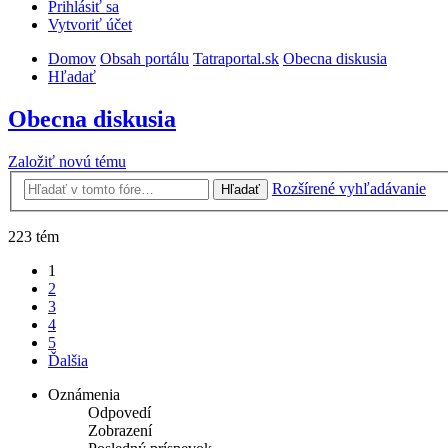
Prihlásiť sa
Vytvoriť účet
Domov
Obsah portálu
Tatraportal.sk
Obecna diskusia
Hľadať
Obecna diskusia
Založiť novú tému
Rozšírené vyhľadávanie
Hľadať
223 tém
1
2
3
4
5
Ďalšia
Oznámenia
Odpovedí
Zobrazení