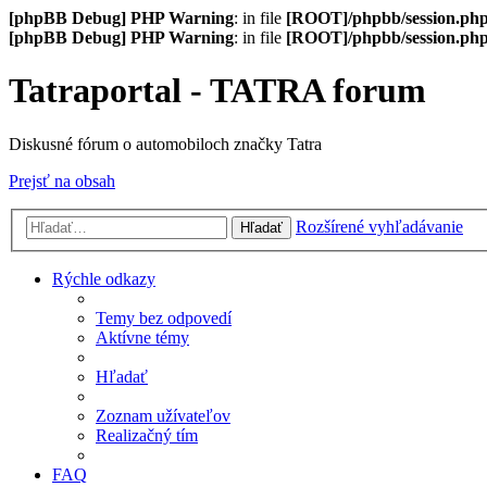
[phpBB Debug] PHP Warning
: in file
[ROOT]/phpbb/session.ph
[phpBB Debug] PHP Warning
: in file
[ROOT]/phpbb/session.ph
Tatraportal - TATRA forum
Diskusné fórum o automobiloch značky Tatra
Prejsť na obsah
Rozšírené vyhľadávanie
Hľadať
Rýchle odkazy
Temy bez odpovedí
Aktívne témy
Hľadať
Zoznam užívateľov
Realizačný tím
FAQ