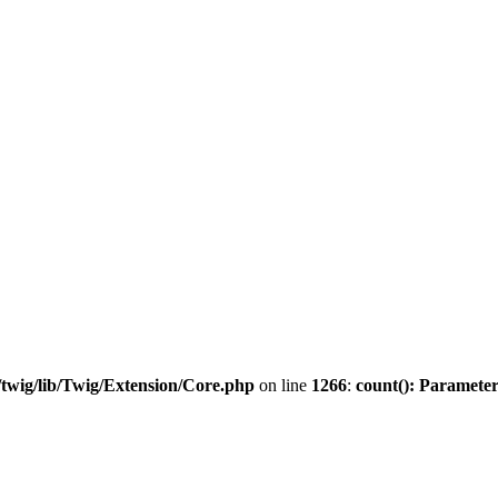
twig/lib/Twig/Extension/Core.php
on line
1266
:
count(): Parameter