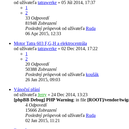
od užívateľa
tatrawerke
» 05 Júl 2014, 17:37
1
2
33
Odpovedí
81948
Zobrazení
Posledný príspevok
od užívateľa
Ruda
06 Apr 2015, 12:33
Motor Tatra 603 F,G,H a elektrocentrála
od užívateľa
tatrawerke
» 02 Dec 2014, 17:22
1
2
20
Odpovedí
50388
Zobrazení
Posledný príspevok
od užívateľa
koušák
26 Jan 2015, 09:03
Vánoční přání
od užívateľa
Jerry
» 24 Dec 2014, 13:23
[phpBB Debug] PHP Warning
: in file
[ROOT]/vendor/twig/
4
Odpovedí
15666
Zobrazení
Posledný príspevok
od užívateľa
Ruda
02 Jan 2015, 11:21