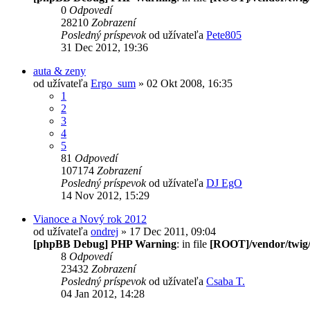
0
Odpovedí
28210
Zobrazení
Posledný príspevok
od užívateľa
Pete805
31 Dec 2012, 19:36
auta & zeny
od užívateľa
Ergo_sum
» 02 Okt 2008, 16:35
1
2
3
4
5
81
Odpovedí
107174
Zobrazení
Posledný príspevok
od užívateľa
DJ EgO
14 Nov 2012, 15:29
Vianoce a Nový rok 2012
od užívateľa
ondrej
» 17 Dec 2011, 09:04
[phpBB Debug] PHP Warning
: in file
[ROOT]/vendor/twig/
8
Odpovedí
23432
Zobrazení
Posledný príspevok
od užívateľa
Csaba T.
04 Jan 2012, 14:28