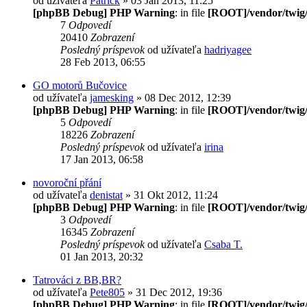
od užívateľa
Patrick
» 03 Jan 2013, 11:25
[phpBB Debug] PHP Warning
: in file
[ROOT]/vendor/twig/
7
Odpovedí
20410
Zobrazení
Posledný príspevok
od užívateľa
hadriyagee
28 Feb 2013, 06:55
GO motorů Bučovice
od užívateľa
jamesking
» 08 Dec 2012, 12:39
[phpBB Debug] PHP Warning
: in file
[ROOT]/vendor/twig/
5
Odpovedí
18226
Zobrazení
Posledný príspevok
od užívateľa
irina
17 Jan 2013, 06:58
novoroční přání
od užívateľa
denistat
» 31 Okt 2012, 11:24
[phpBB Debug] PHP Warning
: in file
[ROOT]/vendor/twig/
3
Odpovedí
16345
Zobrazení
Posledný príspevok
od užívateľa
Csaba T.
01 Jan 2013, 20:32
Tatrováci z BB,BR?
od užívateľa
Pete805
» 31 Dec 2012, 19:36
[phpBB Debug] PHP Warning
: in file
[ROOT]/vendor/twig/