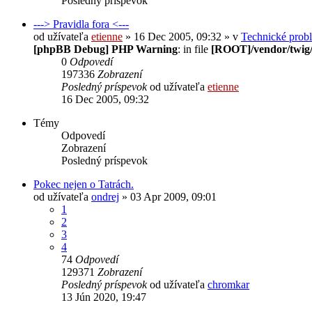
Posledný príspevok
---> Pravidla fora <---
od užívateľa
etienne
» 16 Dec 2005, 09:32 » v
Technické prob
[phpBB Debug] PHP Warning
: in file
[ROOT]/vendor/twig/
0
Odpovedí
197336
Zobrazení
Posledný príspevok
od užívateľa
etienne
16 Dec 2005, 09:32
Témy
Odpovedí
Zobrazení
Posledný príspevok
Pokec nejen o Tatrách.
od užívateľa
ondrej
» 03 Apr 2009, 09:01
1
2
3
4
74
Odpovedí
129371
Zobrazení
Posledný príspevok
od užívateľa
chromkar
13 Jún 2020, 19:47