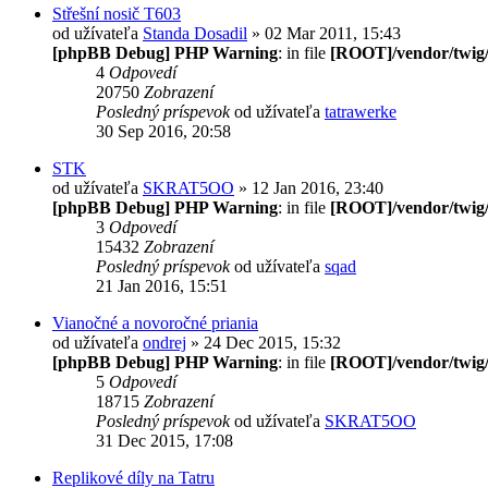
Střešní nosič T603
od užívateľa
Standa Dosadil
» 02 Mar 2011, 15:43
[phpBB Debug] PHP Warning
: in file
[ROOT]/vendor/twig/
4
Odpovedí
20750
Zobrazení
Posledný príspevok
od užívateľa
tatrawerke
30 Sep 2016, 20:58
STK
od užívateľa
SKRAT5OO
» 12 Jan 2016, 23:40
[phpBB Debug] PHP Warning
: in file
[ROOT]/vendor/twig/
3
Odpovedí
15432
Zobrazení
Posledný príspevok
od užívateľa
sqad
21 Jan 2016, 15:51
Vianočné a novoročné priania
od užívateľa
ondrej
» 24 Dec 2015, 15:32
[phpBB Debug] PHP Warning
: in file
[ROOT]/vendor/twig/
5
Odpovedí
18715
Zobrazení
Posledný príspevok
od užívateľa
SKRAT5OO
31 Dec 2015, 17:08
Replikové díly na Tatru