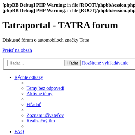
[phpBB Debug] PHP Warning
: in file
[ROOT]/phpbb/session.ph
[phpBB Debug] PHP Warning
: in file
[ROOT]/phpbb/session.ph
Tatraportal - TATRA forum
Diskusné fórum o automobiloch značky Tatra
Prejsť na obsah
Rozšírené vyhľadávanie
Hľadať
Rýchle odkazy
Temy bez odpovedí
Aktívne témy
Hľadať
Zoznam užívateľov
Realizačný tím
FAQ