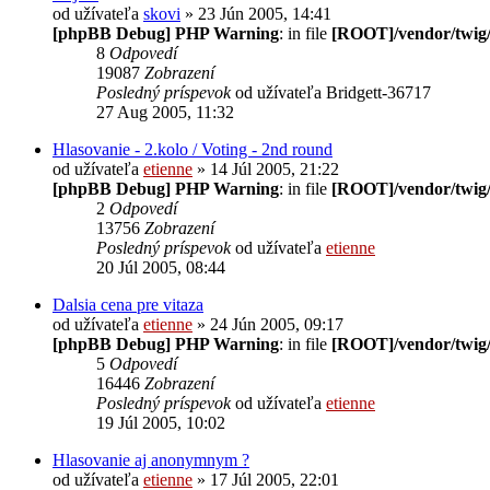
od užívateľa
skovi
» 23 Jún 2005, 14:41
[phpBB Debug] PHP Warning
: in file
[ROOT]/vendor/twig/
8
Odpovedí
19087
Zobrazení
Posledný príspevok
od užívateľa
Bridgett-36717
27 Aug 2005, 11:32
Hlasovanie - 2.kolo / Voting - 2nd round
od užívateľa
etienne
» 14 Júl 2005, 21:22
[phpBB Debug] PHP Warning
: in file
[ROOT]/vendor/twig/
2
Odpovedí
13756
Zobrazení
Posledný príspevok
od užívateľa
etienne
20 Júl 2005, 08:44
Dalsia cena pre vitaza
od užívateľa
etienne
» 24 Jún 2005, 09:17
[phpBB Debug] PHP Warning
: in file
[ROOT]/vendor/twig/
5
Odpovedí
16446
Zobrazení
Posledný príspevok
od užívateľa
etienne
19 Júl 2005, 10:02
Hlasovanie aj anonymnym ?
od užívateľa
etienne
» 17 Júl 2005, 22:01