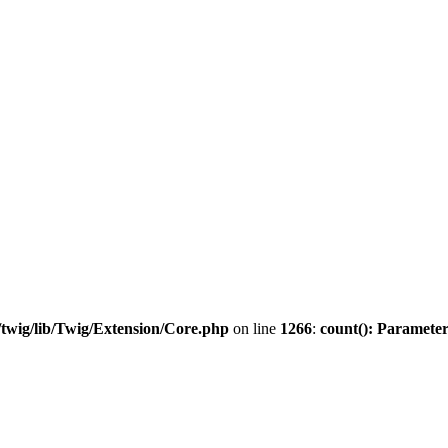
twig/lib/Twig/Extension/Core.php
on line
1266
:
count(): Parameter