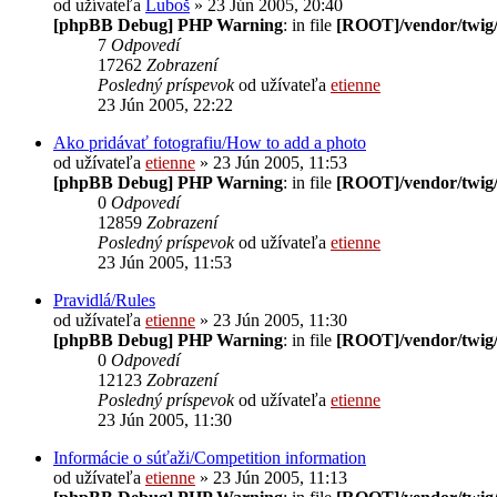
od užívateľa
Luboš
» 23 Jún 2005, 20:40
[phpBB Debug] PHP Warning
: in file
[ROOT]/vendor/twig/
7
Odpovedí
17262
Zobrazení
Posledný príspevok
od užívateľa
etienne
23 Jún 2005, 22:22
Ako pridávať fotografiu/How to add a photo
od užívateľa
etienne
» 23 Jún 2005, 11:53
[phpBB Debug] PHP Warning
: in file
[ROOT]/vendor/twig/
0
Odpovedí
12859
Zobrazení
Posledný príspevok
od užívateľa
etienne
23 Jún 2005, 11:53
Pravidlá/Rules
od užívateľa
etienne
» 23 Jún 2005, 11:30
[phpBB Debug] PHP Warning
: in file
[ROOT]/vendor/twig/
0
Odpovedí
12123
Zobrazení
Posledný príspevok
od užívateľa
etienne
23 Jún 2005, 11:30
Informácie o súťaži/Competition information
od užívateľa
etienne
» 23 Jún 2005, 11:13