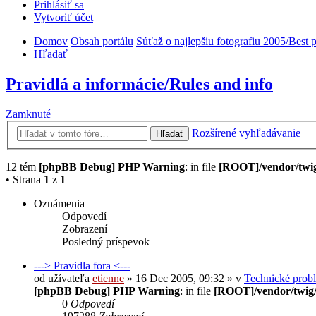
Prihlásiť sa
Vytvoriť účet
Domov
Obsah portálu
Súťaž o najlepšiu fotografiu 2005/Best
Hľadať
Pravidlá a informácie/Rules and info
Zamknuté
Rozšírené vyhľadávanie
Hľadať
12 tém
[phpBB Debug] PHP Warning
: in file
[ROOT]/vendor/twig
• Strana
1
z
1
Oznámenia
Odpovedí
Zobrazení
Posledný príspevok
---> Pravidla fora <---
od užívateľa
etienne
» 16 Dec 2005, 09:32 » v
Technické prob
[phpBB Debug] PHP Warning
: in file
[ROOT]/vendor/twig/
0
Odpovedí