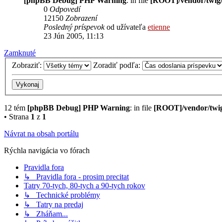
[phpBB Debug] PHP Warning
: in file
[ROOT]/vendor/twig/
0
Odpovedí
12150
Zobrazení
Posledný príspevok
od užívateľa
etienne
23 Jún 2005, 11:13
Zamknuté
Zobraziť:
Zoradiť podľa:
12 tém
[phpBB Debug] PHP Warning
: in file
[ROOT]/vendor/twig
• Strana
1
z
1
Návrat na obsah portálu
Rýchla navigácia vo fórach
Pravidla fora
↳ Pravidla fora - prosim precitat
Tatry 70-tych, 80-tych a 90-tych rokov
↳ Technické problémy
↳ Tatry na predaj
↳ Zháňam...