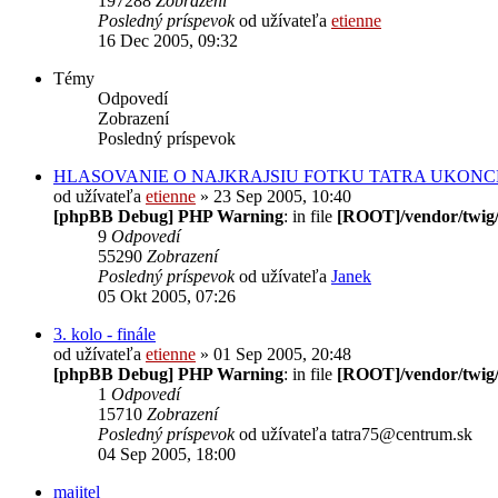
197288
Zobrazení
Posledný príspevok
od užívateľa
etienne
16 Dec 2005, 09:32
Témy
Odpovedí
Zobrazení
Posledný príspevok
HLASOVANIE O NAJKRAJSIU FOTKU TATRA UKONC
od užívateľa
etienne
» 23 Sep 2005, 10:40
[phpBB Debug] PHP Warning
: in file
[ROOT]/vendor/twig/
9
Odpovedí
55290
Zobrazení
Posledný príspevok
od užívateľa
Janek
05 Okt 2005, 07:26
3. kolo - finále
od užívateľa
etienne
» 01 Sep 2005, 20:48
[phpBB Debug] PHP Warning
: in file
[ROOT]/vendor/twig/
1
Odpovedí
15710
Zobrazení
Posledný príspevok
od užívateľa
tatra75@centrum.sk
04 Sep 2005, 18:00
majitel