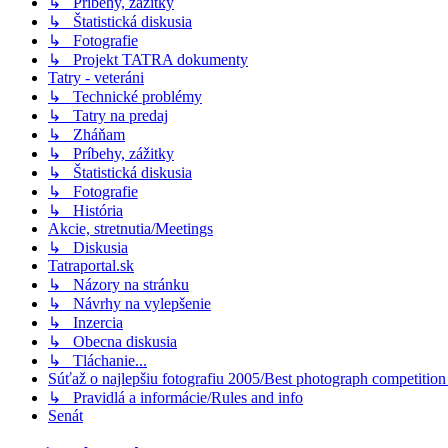
↳ Príbehy, zážitky
↳ Štatistická diskusia
↳ Fotografie
↳ Projekt TATRA dokumenty
Tatry - veteráni
↳ Technické problémy
↳ Tatry na predaj
↳ Zháňam
↳ Príbehy, zážitky
↳ Štatistická diskusia
↳ Fotografie
↳ História
Akcie, stretnutia/Meetings
↳ Diskusia
Tatraportal.sk
↳ Názory na stránku
↳ Návrhy na vylepšenie
↳ Inzercia
↳ Obecna diskusia
↳ Tláchanie...
Súťaž o najlepšiu fotografiu 2005/Best photograph competitio
↳ Pravidlá a informácie/Rules and info
Senát