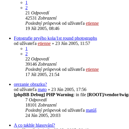
1
2
21
Odpovedí
42531
Zobrazení
Posledný príspevok
od užívateľa
etienne
19 Júl 2005, 08:46
Fotografie prvého kola/1st round photographs
od užívateľa
etienne
» 23 Jún 2005, 11:57
1
2
22
Odpovedí
39146
Zobrazení
Posledný príspevok
od užívateľa
etienne
17 Júl 2005, 21:54
orezanie obrazku?
od užívateľa
mato
» 23 Jún 2005, 17:56
[phpBB Debug] PHP Warning
: in file
[ROOT]/vendor/twig/
7
Odpovedí
18101
Zobrazení
Posledný príspevok
od užívateľa
matúš
24 Jún 2005, 20:03
A co takhle hlasování?