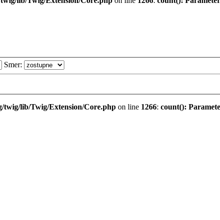
twig/lib/Twig/Extension/Core.php
on line
1266
:
count(): Parameter
Smer:
/twig/lib/Twig/Extension/Core.php
on line
1266
:
count(): Paramete