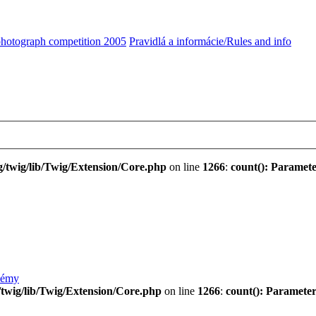
 photograph competition 2005
Pravidlá a informácie/Rules and info
/twig/lib/Twig/Extension/Core.php
on line
1266
:
count(): Paramete
lémy
twig/lib/Twig/Extension/Core.php
on line
1266
:
count(): Parameter