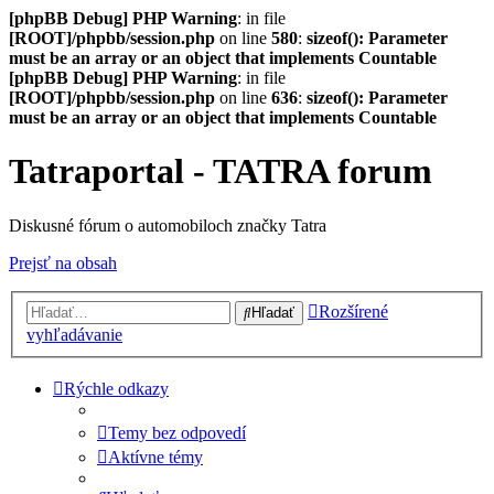
[phpBB Debug] PHP Warning
: in file
[ROOT]/phpbb/session.php
on line
580
:
sizeof(): Parameter
must be an array or an object that implements Countable
[phpBB Debug] PHP Warning
: in file
[ROOT]/phpbb/session.php
on line
636
:
sizeof(): Parameter
must be an array or an object that implements Countable
Tatraportal - TATRA forum
Diskusné fórum o automobiloch značky Tatra
Prejsť na obsah
Rozšírené
Hľadať
vyhľadávanie
Rýchle odkazy
Temy bez odpovedí
Aktívne témy