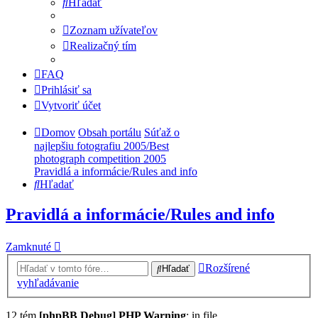
Hľadať
Zoznam užívateľov
Realizačný tím
FAQ
Prihlásiť sa
Vytvoriť účet
Domov
Obsah portálu
Súťaž o
najlepšiu fotografiu 2005/Best
photograph competition 2005
Pravidlá a informácie/Rules and info
Hľadať
Pravidlá a informácie/Rules and info
Zamknuté
Rozšírené
Hľadať
vyhľadávanie
12 tém
[phpBB Debug] PHP Warning
: in file