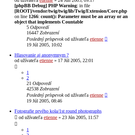
od užívateľa
etienne
» 24 Jún 2005, 09:17
[phpBB Debug] PHP Warning
: in file
[ROOT]/vendor/twig/twig/lib/Twig/Extension/Core.php
on line
1266
:
count(): Parameter must be an array or an
object that implements Countable
5
Odpovedí
16447
Zobrazení
Posledný príspevok
od užívateľa
etienne
19 Júl 2005, 10:02
Hlasovanie aj anonymnym ?
od užívateľa
etienne
» 17 Júl 2005, 22:01
1
2
21
Odpovedí
42538
Zobrazení
Posledný príspevok
od užívateľa
etienne
19 Júl 2005, 08:46
Fotografie prvého kola/1st round photographs
od užívateľa
etienne
» 23 Jún 2005, 11:57
1