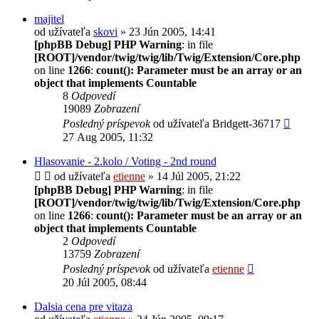
majitel
od užívateľa
skovi
» 23 Jún 2005, 14:41
[phpBB Debug] PHP Warning
: in file
[ROOT]/vendor/twig/twig/lib/Twig/Extension/Core.php
on line
1266
:
count(): Parameter must be an array or an
object that implements Countable
8
Odpovedí
19089
Zobrazení
Posledný príspevok
od užívateľa
Bridgett-36717
27 Aug 2005, 11:32
Hlasovanie - 2.kolo / Voting - 2nd round
od užívateľa
etienne
» 14 Júl 2005, 21:22
[phpBB Debug] PHP Warning
: in file
[ROOT]/vendor/twig/twig/lib/Twig/Extension/Core.php
on line
1266
:
count(): Parameter must be an array or an
object that implements Countable
2
Odpovedí
13759
Zobrazení
Posledný príspevok
od užívateľa
etienne
20 Júl 2005, 08:44
Dalsia cena pre vitaza