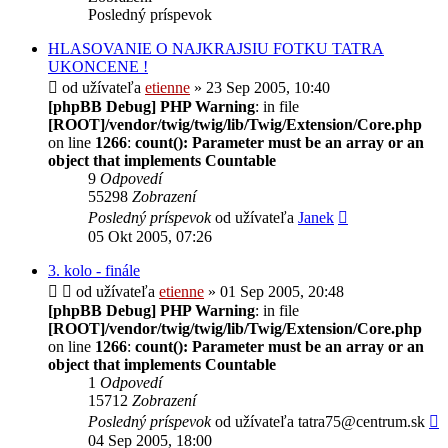
Posledný príspevok
HLASOVANIE O NAJKRAJSIU FOTKU TATRA
UKONCENE !
od užívateľa
etienne
» 23 Sep 2005, 10:40
[phpBB Debug] PHP Warning
: in file
[ROOT]/vendor/twig/twig/lib/Twig/Extension/Core.php
on line
1266
:
count(): Parameter must be an array or an
object that implements Countable
9
Odpovedí
55298
Zobrazení
Posledný príspevok
od užívateľa
Janek
05 Okt 2005, 07:26
3. kolo - finále
od užívateľa
etienne
» 01 Sep 2005, 20:48
[phpBB Debug] PHP Warning
: in file
[ROOT]/vendor/twig/twig/lib/Twig/Extension/Core.php
on line
1266
:
count(): Parameter must be an array or an
object that implements Countable
1
Odpovedí
15712
Zobrazení
Posledný príspevok
od užívateľa
tatra75@centrum.sk
04 Sep 2005, 18:00