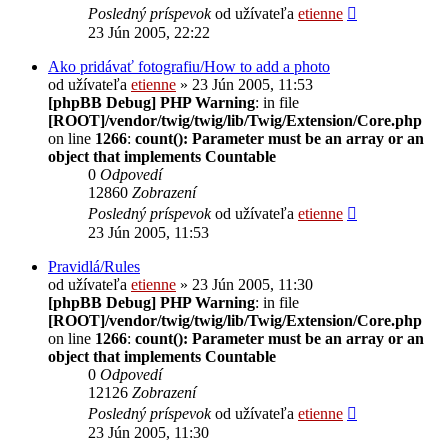
Posledný príspevok
od užívateľa
etienne
23 Jún 2005, 22:22
Ako pridávať fotografiu/How to add a photo
od užívateľa
etienne
» 23 Jún 2005, 11:53
[phpBB Debug] PHP Warning
: in file
[ROOT]/vendor/twig/twig/lib/Twig/Extension/Core.php
on line
1266
:
count(): Parameter must be an array or an
object that implements Countable
0
Odpovedí
12860
Zobrazení
Posledný príspevok
od užívateľa
etienne
23 Jún 2005, 11:53
Pravidlá/Rules
od užívateľa
etienne
» 23 Jún 2005, 11:30
[phpBB Debug] PHP Warning
: in file
[ROOT]/vendor/twig/twig/lib/Twig/Extension/Core.php
on line
1266
:
count(): Parameter must be an array or an
object that implements Countable
0
Odpovedí
12126
Zobrazení
Posledný príspevok
od užívateľa
etienne
23 Jún 2005, 11:30