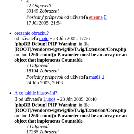
2
22
Odpovedí
39149
Zobrazení
Posledný príspevok
od užívateľa
etienne
17 Júl 2005, 21:54
orezanie obrazku?
od užívateľa
mato
» 23 Jún 2005, 17:56
[phpBB Debug] PHP Warning
: in file
[ROOT]/vendor/twig/twig/lib/Twig/Extension/Core.php
on line
1266
:
count(): Parameter must be an array or an
object that implements Countable
7
Odpovedí
18104
Zobrazení
Posledný príspevok
od užívateľa
matúš
24 Jún 2005, 20:03
A co takhle hlasování?
od užívateľa
Luboš
» 23 Jún 2005, 20:40
[phpBB Debug] PHP Warning
: in file
[ROOT]/vendor/twig/twig/lib/Twig/Extension/Core.php
on line
1266
:
count(): Parameter must be an array or an
object that implements Countable
7
Odpovedí
17265
Zobrazení