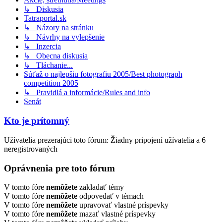
↳ Diskusia
Tatraportal.sk
↳ Názory na stránku
↳ Návrhy na vylepšenie
↳ Inzercia
↳ Obecna diskusia
↳ Tláchanie...
Súťaž o najlepšiu fotografiu 2005/Best photograph
competition 2005
↳ Pravidlá a informácie/Rules and info
Senát
Kto je prítomný
Užívatelia prezerajúci toto fórum: Žiadny pripojení užívatelia a 6
neregistrovaných
Oprávnenia pre toto fórum
V tomto fóre
nemôžete
zakladať témy
V tomto fóre
nemôžete
odpovedať v témach
V tomto fóre
nemôžete
upravovať vlastné príspevky
V tomto fóre
nemôžete
mazať vlastné príspevky