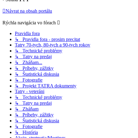
Návrat na obsah portálu
Rýchla navigácia vo fórach
Pravidla fora
↳ Pravidla fora - prosim precitat
Tatry 70-tych, 80-tych a 90-tych rokov
↳ Technické problémy
↳ Tatry na predaj
↳ Zháňam...
↳ Príbehy, zážitky
↳ Štatistická diskusia
↳ Fotografie
↳ Projekt TATRA dokumenty
Tatry - veteráni
↳ Technické problémy
↳ Tatry na predaj
↳ Zháňam
↳ Príbehy, zážitky
↳ Štatistická diskusia
↳ Fotografie
↳ História
Akcie, stretnutia/Meetings