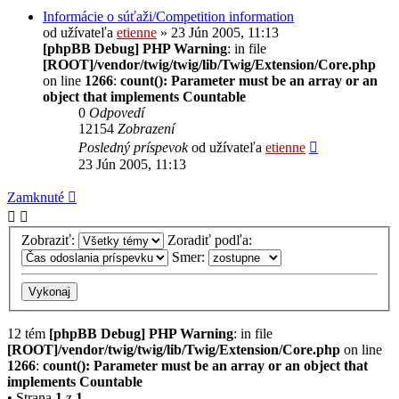
Informácie o súťaži/Competition information
od užívateľa
etienne
» 23 Jún 2005, 11:13
[phpBB Debug] PHP Warning
: in file
[ROOT]/vendor/twig/twig/lib/Twig/Extension/Core.php
on line
1266
:
count(): Parameter must be an array or an
object that implements Countable
0
Odpovedí
12154
Zobrazení
Posledný príspevok
od užívateľa
etienne
23 Jún 2005, 11:13
Zamknuté
Zobraziť:
Zoradiť podľa:
Smer:
12 tém
[phpBB Debug] PHP Warning
: in file
[ROOT]/vendor/twig/twig/lib/Twig/Extension/Core.php
on line
1266
:
count(): Parameter must be an array or an object that
implements Countable
• Strana
1
z
1